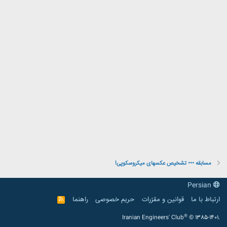
مسابقه ••• تشخیص عکسهای میکروسکوپی!
Persian
ارتباط با ما
قوانین و مقرّرات
حریم خصوصی
راهنما
R
S
S
®
Iranian Engineers' Club
© 1385-1401.