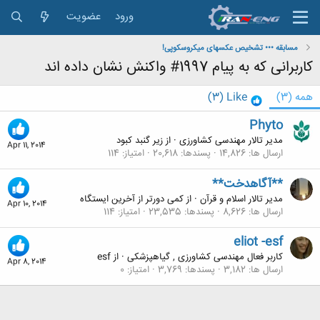
ورود
عضویت
مسابقه ••• تشخیص عکسهای میکروسکوپی!
کاربرانی که به پیام 1997# واکنش نشان داده اند
همه
(3)
Like
(3)
Phyto
مدیر تالار مهندسی كشاورزی
·
از
زیر گنبد کبود
Apr 11, 2014
ارسال ها
14,826
پسندها
20,618
امتیاز
114
**آگاهدخت**
مدیر تالار اسلام و قرآن
·
از
کمی دورتر از آخرین ایستگاه
Apr 10, 2014
ارسال ها
8,626
پسندها
23,535
امتیاز
114
eliot -esf
کاربر فعال مهندسی کشاورزی , گیاهپزشکی
·
از
esf
Apr 8, 2014
ارسال ها
3,182
پسندها
3,769
امتیاز
0