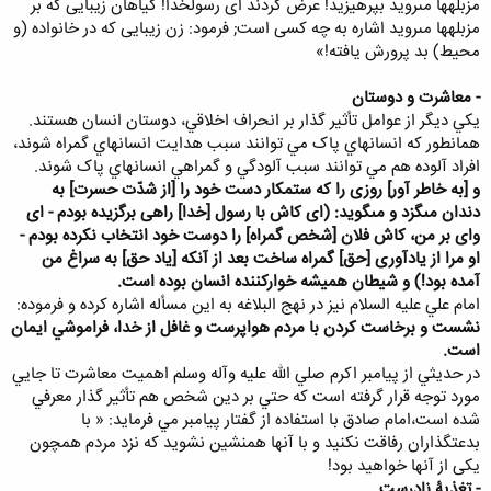
مزبله‏ها مى‏رويد بپرهيزيد! عرض كردند اى رسول‏خدا! گياهان زيبايى كه بر
مزبله‏ها مى‏رويد اشاره به چه كسى است; فرمود: زن زيبايى كه در خانواده (و
محيط) بد پرورش يافته!»
- معاشرت و دوستان
يکي ديگر از عوامل تأثير گذار بر انحراف اخلاقي، دوستان انسان هستند.
همانطور که انسانهاي پاک مي توانند سبب هدايت انسانهاي گمراه شوند،
افراد آلوده هم مي توانند سبب آلودگي و گمراهي انسانهاي پاک شوند.
و [به خاطر آور] روزى را كه ستمكار دست خود را [از شدّت حسرت] به
دندان مى‏گزد و مى‏گويد: (اى كاش با رسول [خدا] راهى برگزيده بودم - اى
واى بر من، كاش فلان [شخص گمراه] را دوست خود انتخاب نكرده بودم -
او مرا از يادآورى [حق] گمراه ساخت بعد از آنكه [ياد حق] به سراغ من
آمده بود!) و شيطان هميشه خواركننده انسان بوده است.
امام علي عليه السلام نيز در نهج البلاغه به اين مسأله اشاره کرده و فرموده:
نشست و برخاست کردن با مردم هواپرست و غافل از خدا، فراموشي ايمان
است.
در حديثي از پيامبر اکرم صلي الله عليه وآله وسلم اهميت معاشرت تا جايي
مورد توجه قرار گرفته است که حتي بر دين شخص هم تأثير گذار معرفي
شده است،امام صادق با استفاده از گفتار پيامبر مي فرمايد: « با
بدعتگذاران رفاقت نكنيد و با آنها همنشين نشويد كه نزد مردم همچون
يكى از آنها خواهيد بود!
- تغذیۀ نادرست