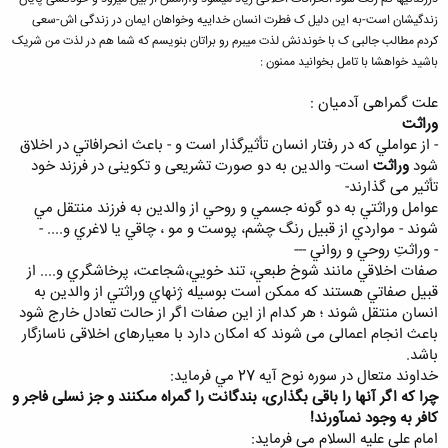
زندگیشان است-به این دلیل ک فطرت انسان خداییه وخواهان ایمان در زندگی اش-سعی
کردم مطالب جالبی ک با خوندنش لذت میبرم رو براتان بنویسم که شما هم در لذت من شریک
باشید خواهشا با تامل بخوانید ممنون :
علت گمراهی آدمیان :
وراثت
- از عواملي که در رفتار انسان تأثيرگذار است و - باعث انحرافاتي در اخلاق
شود
وراثت
است- والدین به دو صورت تشریعی و تکوینی در فرزند خود
تأثیر می گذارند-
عوامل وراثتي به دو گونه جسمي و روحي از والدين به فرزند منتقل مي
شوند - مواردي از قبيل رنگ چشم، پوست و مو ، چاقي يا لاغري و.... -
- وراثتِ روحي و رواني ---
صفات اخلاقي مانند شوخ طبعي، تند خويي،شجاعت، پرخاشگري و.... از
قبيل صفاتي هستند که ممکن است بوسيله ژنهاي وراثتي از والدين به
انسان منتقل شوند ؛ هر کدام از اين صفات اگر از حالت تعادل خارج شود
باعث انجام اعمالی می شوند که امکان دارد با معیارهای اخلاقی ناسازگار
باشد.
خداوند متعال در سوره نوح آيه 27 مي فرمايد:
چرا كه اگر آنها را باقى بگذارى، بندگانت را گمراه مى‏كنند و جز نسلى فاجر و
كافر به وجود نمى‏آورند!
امام علي عليه السلام مي فرمايد: