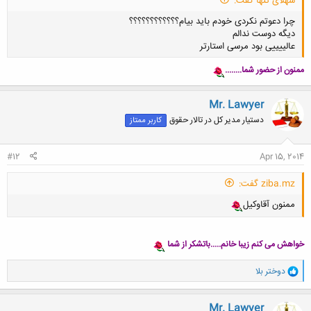
شهلای تنها گفت:
چرا دعوتم نکردی خودم باید بیام؟؟؟؟؟؟؟؟؟؟؟؟
دیگه دوست ندالم
عالییییی بود مرسی استارتر
ممنون از حضور شما........
Mr. Lawyer
کلیک کنید تا باز شود...
دستیار مدیر کل در تالار حقوق
کاربر ممتاز
#12
Apr 15, 2014
ziba.mz گفت:
ممنون آقاوكيل
خواهش می کنم زیبا خانم.....باتشکر از شما
و
دوختر بلا
ا
ک
ن
Mr. Lawyer