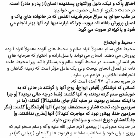
اخلاق پاک و نيک، دليل وراثتهاي پسنديده انسان(از پدر و مادر) است.
در حديث ديگري از همان حضرت مي خوانيم:
در طلب حوائج به سراغ مردم شريف النفس که در خانواده هاي پاک و
اصيل پرورش يافته اند برويد، چرا که نيازمنديها نزد آنها بهتر انجام مي
شود و پاکيزه تر صورت مي گيرد.
- محيط و اجتماع
محيط هاي سالم معمولاً افراد سالم و محيط هاي آلوده معمولاً افراد آلوده
پرورش مي دهند. انسان مي تواند با عقل،اراده و اختيار که سرمايه هاي
هر انساني هستند در محيط آلوده سالم و درستکار باشد زيرا محيط، علت
تامه در اعمال انسان نيست ولي يک عامل مؤثر است که زمينه گناهان و
انحرافات اخلاقي را فراهم مي سازد .
در سوره نساء آيه 97 آمده آست که:
كسانى كه فرشتگان [قبض ارواح]، روح آنها را گرفتند در حالى كه به
خويشتن ستم كرده بودند، به آنها گفتند: (شما در چه حالى بوديد؟ [و چرا
با اينكه مسلمان بوديد، در صفِ كفّار جاى داشتيد؟!]) گفتند: (ما در
سرزمين خود، تحت فشار و مستضعف بوديم.) آنها [فرشتگان] گفتند: (مگر
سرزمين خدا، پهناور نبود كه مهاجرت كنيد؟!) آنها [عذرى نداشتند، و]
جايگاهشان دوزخ است، و سرانجام بدى دارند.
در حديث معروفى، از پيغمبر اكرم صلی الله علیه وآله وسلم مى‏خوانيم كه
روزى ياران خود را مخاطب ساخته و فرمود: « از گياهان (زيبايى كه) بر