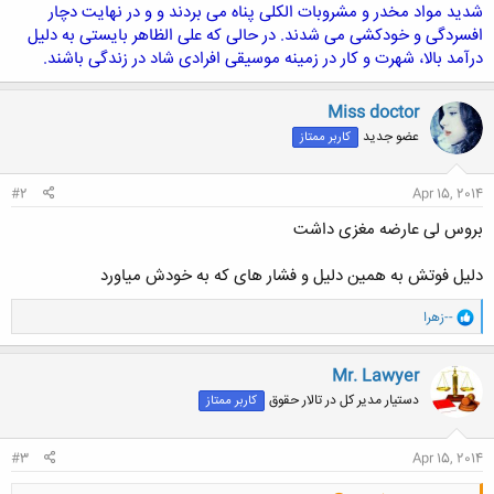
شدید مواد مخدر و مشروبات الکلی پناه می بردند و و در نهایت دچار
افسردگی و خودکشی می شدند. در حالی که علی الظاهر بایستی به دلیل
درآمد بالا، شهرت و کار در زمینه موسیقی افرادی شاد در زندگی باشند.
Miss doctor
عضو جدید
کاربر ممتاز
#2
Apr 15, 2014
بروس لی عارضه مغزی داشت
دلیل فوتش به همین دلیل و فشار های که به خودش میاورد
و
--زهرا
ا
ک
ن
Mr. Lawyer
ش
دستیار مدیر کل در تالار حقوق
کاربر ممتاز
ه
ا
:
#3
Apr 15, 2014