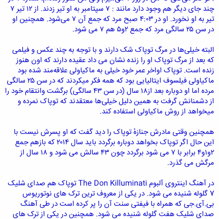
چند جای دیگر هم وجود دارد مانند : ۷ سپتامبر به او تیر زدند. از ۱۲ تیر ۷
تیر به او نخورد. او در ۴:۰۳ صبح مرد که جمع آن ۷ می‌شود. همچنین او
در سن ۲۵ سالگی مرد که جمع ۲و۵ هم ۷ می شود.
البته خیلی‌ها در مرگ توپاک شک دارند و با توجه به چند عکس و فیلمی
که بعد از مرگ توپاک او را زنده نشان می داد عقیده دارند که اون هنوز
زنده است. توپاک اواخر عمر خود خیلی به ماکیاولی علاقه‌مند شده بود
ماکیاولی فیلسوف ایتالیایی بود که همه فکر میکردند که در سن ۲۵ سالگی
مرده اما او دوباره بعد از۱۸ سال (در سن ۴۳ سالگی) برگشت وانتقام خود را
از دشمنانش گرفت به همین دلیل خیلی‌ها معتقدند که توپاک نمرده و
میخواهد از روش ماکیاولی استفاده کند.
همچنین وقتی مادرش جنازهٔ توپاک را دید گفت که او پسرش نیست با
این حال اگر توپاک بخواهد دوباره برگردد باید سال ۲۰۱۴ که بازهم جمع
۲و۱و۴ برابر با ۷ می شود برگردد چون ۴۳ سالش می شود و ۱۸ سال از
مرگش می گذرد.
در آهنگ اینتروی آلبوم The Don Killuminati توپاک هم صدای شلیک
7 گلوله شنیده می شود. در یکی از معروف ترین ترک های نوتوریوس
بی.آی.جی که همراه با فیفتی سنت آن را پر کرده است در طی آهنگ
صدای شلیک هفت گلوله شنیده می شود. همچنین در یکی از ترک های