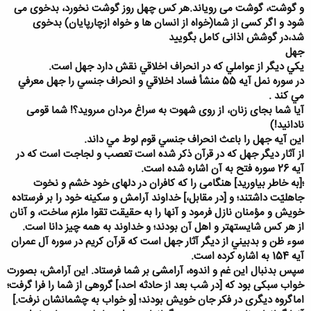
و گوشت، گوشت می رویاند.هر کس چهل روز گوشت نخورد، بدخوی می
شود و اگر کسی از شما(خواه از انسان ها و خواه ازچارپایان) بدخوی
شد،در گوشش اذانی کامل بگویید
جهل
يکي ديگر از عواملي که در انحراف اخلاقي نقش دارد جهل است.
در سوره نمل آيه 55 منشأ فساد اخلاقي و انحراف جنسي را جهل معرفي
مي کند .
آيا شما بجاى زنان، از روى شهوت به سراغ مردان مى‏رويد؟! شما قومى
نادانيد!)
اين آيه جهل را باعث انحراف جنسي قوم لوط مي داند.
از آثار ديگر جهل که در قرآن ذکر شده است تعصب و لجاجت است که در
آيه 26 سوره فتح به آن اشاره شده است.
؛[به خاطر بياوريد] هنگامى را كه كافران در دلهاى خود خشم و نخوت
جاهليّت داشتند؛ و [در مقابل،] خداوند آرامش و سكينه خود را بر فرستاده
خويش و مؤمنان نازل فرمود و آنها را به حقيقت تقوا ملزم ساخت، و آنان
از هر كس شايسته‏تر و اهل آن بودند؛ و خداوند به همه چيز دانا است.
سوء ظن و بدبيني از ديگر آثار جهل است که قرآن کريم در سوره آل عمران
آيه 154 به اشاره کرده است.
سپس بدنبال اين غم و اندوه، آرامشى بر شما فرستاد. اين آرامش، بصورت
خواب سبكى بود كه [در شب بعد از حادثه احد،] گروهى از شما را فرا گرفت؛
اماگروه ديگرى در فكر جان خويش بودند؛ [و خواب به چشمانشان نرفت.]