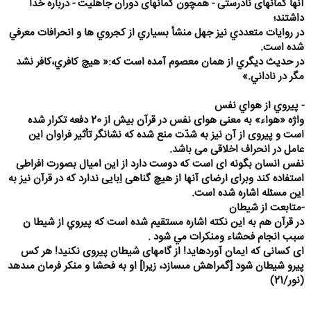
آنها گمانهاى نادرستى - همچون گمانهاى دوران جاهليت - درباره خدا
داشتند؛
در روايات متعددي نيز جهل منشأ بسياري از کجروي ها و انحرافات معرفي
شده است.
در حديث ديگري از همان معصوم آمده است که:«
هيچ کافري،کافر نشد
مگر در ناداني.»
- پيروي از هواي نفس
واژه «هواء» به معنی هوای نفس در قرآن بیش از 20 دفعه تکرار شده
است و پیروی از آن نیز به شدّت منع شده که نشانگر تأثیر فراوان این
عامل در انحراف اخلاقی می باشد.
نفس انسان بگونه ای است که دوست دارد از این امیال بصورت افراطی
استفاده کند وبرای ارضای آنها از هیچ گناهی اِبایی ندارد که در قرآن نیز به
این مسئله اشاره شده است.
-متابعت از شيطان
در قرآن هم به اين نکته اشاره مستقيم شده است که پيروي از شيطا ن
سبب انجام فحشاء ومنکرات مي شود .
اى كسانى كه ايمان آورده‏ايد! از گامهاى شيطان پيروى نكنيد! هر كس
پيرو شيطان شود [گمراهش مى‏سازد، زيرا] او به فحشا و منكر فرمان مى‏دهد
(نور/21)