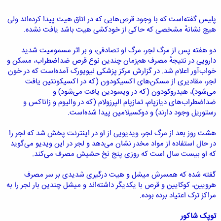
پلیس گفته‌است که با وجود قرص‌هایی که در اتاق هیت پیدا کرده‌اند ولی
هیچ نشانهٔ مشخصی که حاکی از خودکشی هیت باشد یافت نشده.
دو هفته پس از مرگ لجر، مرگ او تصادفی، و بر اثر مسمومیت شدید
دارویی در نتیجهٔ مصرف هم‌زمان چندین نوع قرص ضداضطراب، مسکن و
خواب‌آور اعلام شد. در گزارش مرکز پزشکی نیویورک آمده‌است که در خون
لجر، مقادیری از مسکن‌های اکسیکودون (که در اکسیکونتین یافت
می‌شود)، هیدروکودون (که در ویسودین یافت می‌شود) و
ضداضطراب‌های دیازپام، تمازپام الپرزولام (که در والیوم و زاناکس و
رستوریل وجود دارند) و دوکسیلامین پیدا شده‌است.
هشت روز بعد از مرگ لجر، ویدیویی از او در اینترنت پخش شد که لجر را
در حال استفاده از مواد مخدر نشان می‌دهد و لجر در این ویدیو می‌گوید
که او بیست سال است که روزی پنج نخ حشیش مصرف می‌کند.
گفته شده که همسرش میشل و هیت درگیری شدیدی بر سر مصرف
هرویین، کوکایین و قرص با یکدیگر داشته‌اند و میشل چندین بار لجر را به
مراکز ترک اعتیاد برده بوده.
توپک شاکور