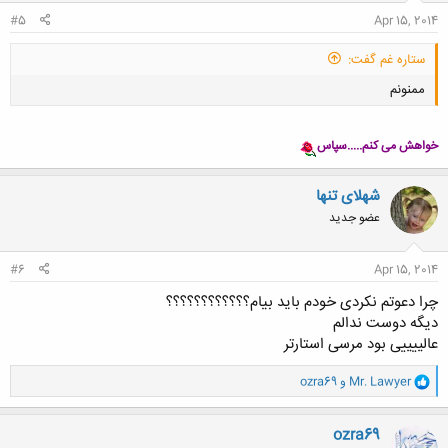
:
#5
Apr 15, 2014
ستاره غم گفت:
ممنونم
خواهش می کنم.....سپاس
شهلای تنها
عضو جدید
کلیک کنید تا باز شود...
#6
Apr 15, 2014
چرا دعوتم نکردی خودم باید بیام؟؟؟؟؟؟؟؟؟؟؟؟
دیگه دوست ندالم
عالییییی بود مرسی استارتر
و
Mr. Lawyer
و
ozra69
ا
ک
ن
ozra69
ش