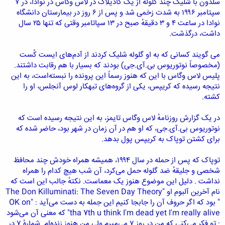
سلدون با شلیک چند گلوله از یک کادیلاک در لاس وگاس در نوادا، در ۷
سپتامبر ۱۹۹۶ به شدت زخمی شد و پس از ۶ روز در بیمارستان دانشگاه
نوادا در ساعت ۴ و ۳ دقیقهٔ صبح در ۱۳ سپاتامبر وقتی که تنها ۲۵ سال
داشت، درگذشت.
می گویند کسانی که به او گلوله شلیک کردند از آدم‌های ایست کُست
(مخصوصاً نوتوریوس بی.آی.جی) بودند که بسیار با هم رقابت داشتند.
پلیس لاس وگاس با این که هنوز رسماً این پرونده را نبسته‌است، به این
نتیجه رسیده که کریپس، یکی از گروه‌های تبهکار لوس آنجلس، او را
کشته.
در یک گزارش روزنامهٔ لاس وگاس تایمز، به این نتیجه رسیده است که
نوتوریوس بی.آی.جی، که او هم در آن زمان در شهر بود، حاضر شده که
برای کشتن توپاک به کریپس پول بدهد.
توپاک که پس از حمله در سال ۱۹۹۴، همیشه همراه خودش چند محافظ
شخصی و جلیقهٔ ضد گلوله حمل می‌کرد، آن شب هیچ کدام را همراه
نداشت . دلیل این موضوع هنوز یک معماست. نکتهٔ جالب این است که
نام آخرین آلبوم او "The Don Killuminati: The Seven Day Theory
" بود که اگر حروف آن را جابجا کنیم این جمله به دست می‌آید : "OK on
tha 7th u think I'm dead yet I'm really alive" که معنی آن می‌شود
: تو فکر می‌کنی که من در روز ۷ می‌میرم ولی من هنوز زنده‌ام. شمارهٔ ۷ در