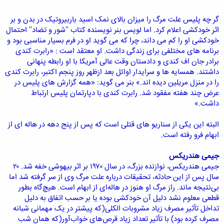
گر چه پلیس علت مرگ را میزان بالای نمک اسید باربیروتیک در بدن و بر
اثر خودکشی اعلام کرد. اما لویس بنر نویسنده کتاب ''شور و تضاد'' احتمال
خودکشی او را کم می داند، چرا که می گوید او در فرم بسیار مناسبی بود و
برنامه های مختلفی برای زندگی داشت. او معتقد است : «رابرت کندی
برادر جان اف کندی و دادستان وقت عالی آمريکا با او رابطه پنهانی
داشتند. همسایه ها و سرایدار اوائل بعد ازظهر روز پنجم اکتبر، رابرت کندی
را در منزل مریلین دیده اند.» بنر می گوید: «همه گزارش های پلیس در
عرض چند هفته مفقود شد. رابرت کندی با دپارتمان پلیس ارتباط
داشت.»
البته این یکی از سناریو های قتلی است که پس از پنج دهه در هاله ای از
ابهام فرو رفته است.
جیمی هندریکس
جیمی هندریکس، نوازنده بزرگ، در سال ۱۹۷۰ بر اثر بیهوشی خفه شد. ۲۰
سال پس از این حادثه، تحقیقات درباره علت مرگ وی از سر گرفته شد اما
بی‌نتیجه ماند. راز مرگ او هنوز در هاله‌ای از ابهام است. هیچ‌گاه بطور
قطعی معلوم نشد دلیل آن خودکشی بوده یا بر حسب اتفاق به دلیل
تداخل تأثیر مصرف زیاد مشروبات الکلی(که پیشتر در یک مهمانی شبانه
مصرف کرده بود) با تأثیر تعداد زیاد قرص‌های خواب‌آور(که همان شب