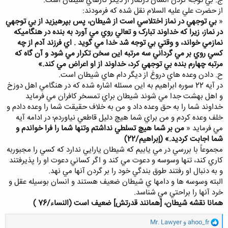
ج. بي توجه کردن انسان درنماز از ديگر کارهاي شيطان است.
از حضرت علي عليه السلام نقل شده که فرمودند:
«
بي توجهي در نماز اختلاسي است از شيطان، پس بپرهيزيد از بي توجهي
در نماز، زيرا که خداوند تبارک و تعالي روي مي آورد به بنده در هنگاميكه
نمازمي خواند، و وقتي بي توجه شد خدا مي گويد . اي فرزند آدم از چه
کسي روي بر مي گرداني سه مرتبه اين سخن تکرار مي شود و آن گاه که
مرتبه چهارم بنده بي توجهي کرد، خداوند از او اعراض مي کند.»
ح. دادن وعده هاي دروغ از ديگر دام هاي شيطان است.
در آيه 22 سوره ابراهيم به اين مسئله اشاره شده که در هنگامي اهل دوزخ
و اهل بهشت جدا مي شوند شيطان براي تمسخر کافران مي فرمايد
خداوند شما را به حق وعده داد و من به خلاف حقيقت شما را وعده دادم و
خلف وعده کردم و من براي شما هيچ دليل قاطعي نياوردم؛ در ادامه آيه
مي فرمايد «
من بر شما هيچ تسلطي نداشتم وتنها شما را فرا خواندم و
شما اجابت کرديد.» (إبراهيم/22)
مجموعاً با بررسي در مي يابيم که شيطان يارايي ندارد که کسي را مجبوربه
کاري کند، تنها وسوسه و دعوت مي کند و اگر کساني دعوت او را پذيرفتند
و به دنبال او رفتند طوق بندگي خود را بر گردن آنها مي نهد.
البته وسوسه ها و دامها ي شيطان ضعيف هستند و انسان بوسيله عقل و
خرد آنها را براحتي مي شناسد.
همانا نقشه شيطان، [همانند قدرتش] ضعيف است (
النساء/76 )
و
ahoo_fr
و
Mr. Lawyer