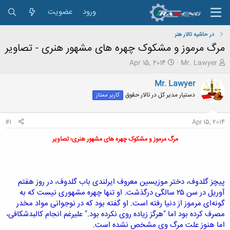
ورود
عضویت
در حاشیه تالار هنر
مرگ مرموز و مشکوک چهره های مشهور هنری - تصاویر
ش
ت
Apr 15, 2014
Mr. Lawyer
ر
ا
و
ر
Mr. Lawyer
ع
ی
دستیار مدیر کل در تالار حقوق
کاربر ممتاز
ک
خ
ن
ش
ن
ر
#1
Apr 15, 2014
د
و
ه
ع
مرگ مرموز و مشکوک چهره های مشهور هنری؛ تصاویر
م
و
ض
و
پیچز گلدوف، دختر موزیسین معروف ایرلندی باب گلدوف، در روز هفتم
ع
آوریل در سن ۲۵ سالگی درگذشت. او تنها چهره مشهوری نیست که به
گونه‌ای مرموز از دنیا رفته است. او گفته بود که در نوجوانی مواد مخدر
مصرف کرده بود اما "هرگز زیاده روی نکرده بود." علیرغم انجام کالبدشکافی،
اما هنوز علت مرگ وی مشخص نشده است.