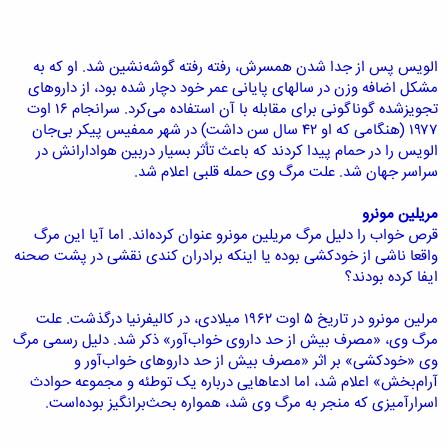
الویس پس از جدا شدن همسرش، رفته رفته گوشه‌نشین شد. او که به
مشکل اضافه وزن در سالهای پایانی عمر خود دچار شده بود، از داروهای
تجویزشده گوناگونی برای مقابله با آن استفاده می‌کرد. سرانجام ۱۶ اوت
۱۹۷۷ (هنگامی که او ۴۲ سال سن داشت) در شهر ممفیس پیکر بی‌جان
الویس را در حمام پیدا کردند که باعث تأثر بسیار دربین هوادارانش در
سراسر جهان شد. علت مرگ وی حمله قلبی اعلام شد.
مریلین مونرو
قرص خواب را دلیل مرگ مریلین مونرو عنوان کرده‌اند. اما آیا این مرگ
واقعا ناشی از خودکشی بوده یا اینکه برادران کندی نقشی در پشت صحنه
ایفا کرده‌ بودند؟
مرلین مونرو در تاریخ ۵ اوت ۱۹۶۲ میلادی، در کالیفرنیا درگذشت. علت
مرگ وی، «مصرف بیش از حد داروی خواب‌آور» ذکر شد. دلیل رسمی مرگ
وی «خودکشی» بر اثر «مصرف بیش از حد داروهای خواب‌آور و
آرام‌بخش» اعلام شد، اما ادعاهایی درباره یک توطئه و مجموعه حوادث
اسرارآمیزی که منجر به مرگ وی شد، همواره بحث‌برانگیز بوده‌است.