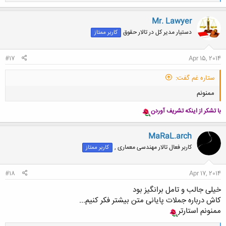
ا
ک
ن
Mr. Lawyer
ش
دستیار مدیر کل در تالار حقوق
کاربر ممتاز
ه
ا
:
#17
Apr 15, 2014
ستاره غم گفت:
ممنونم
با تشکر از اینکه تشریف آوردن
MaRaL.arch
کاربر فعال تالار مهندسی معماری ,
کاربر ممتاز
کلیک کنید تا باز شود...
#18
Apr 17, 2014
خیلی جالب و تامل برانگیز بود
کاش درباره جملات پایانی متن بیشتر فکر کنیم...
ممنونم استارتر