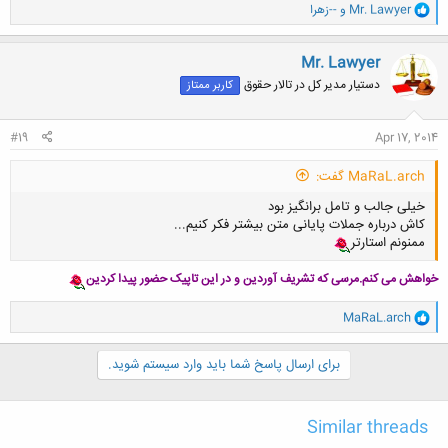
و
Mr. Lawyer
و
--زهرا
ا
ک
ن
Mr. Lawyer
ش
دستیار مدیر کل در تالار حقوق
کاربر ممتاز
ه
ا
:
#19
Apr 17, 2014
MaRaL.arch گفت:
خیلی جالب و تامل برانگیز بود
کاش درباره جملات پایانی متن بیشتر فکر کنیم...
ممنونم استارتر
خواهش می کنم.مرسی که تشریف آوردین و در این تاپیک حضور پیدا کردین
و
MaRaL.arch
ا
ک
ن
برای ارسال پاسخ شما باید وارد سیستم شوید.
ش
ه
ا
Similar threads
: