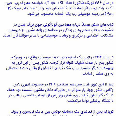
در سال ۱۹۹۶ توپک شاکور (Tupac Shakur)، خواننده معروف رپ، حین
یک تیراندازی بر اثر اصابت ۱۶ گلوله جان خود را از دست داد. توپک (2
Pac) در زمینه موسیقی رپ یک افسانه محسوب می‌شود.
ترانه‌های شکور عمدتاً درباره مضامین گوناگونی چون بزرگ شدن در
خشونت و فقر، سختی‌های زندگی در محله‌های زاغه نشین، نژادپرستی،
مشکلات اجتماعی و درگیری و رقابت موسیقیایی با سایر خوانندگان است.
در سال ۱۹۹۴ در لابی یک استودیوی ضبط موسیقی واقع در نیویورک،
شکور پنج بار هدف شلیک گلوله قرار گرفت. شکور پس از این ترور به
چهره‌های دیگر موسیقی رپ شک کرد چرا که قبل از وقوع حادثه احتمالی
به وی هشدار ندادند.
بعد از این ترور، شب سیزدهم سپتامبر ۱۹۹۶ در محدوده شهری لاس
وگاس، شکور چهار بار متوالی در حالی‌که داخل ماشین نشسته بود هدف
شلیک گلوله قرار گرفت. وی شش روز پس از نارسایی تنفسی و قلبی در
دانشگاه پزشکی نوادا درگذشت.
توپاک پس از تماشای یک مسابقه بوکس بین مایک تایسون و بروک