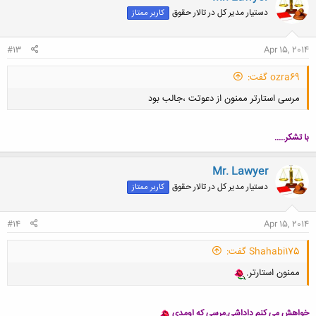
ش
دستیار مدیر کل در تالار حقوق
کاربر ممتاز
ه
ا
:
#13
Apr 15, 2014
ozra69 گفت:
مرسی استارتر ممنون از دعوتت ،جالب بود
با تشکر.....
Mr. Lawyer
دستیار مدیر کل در تالار حقوق
کاربر ممتاز
کلیک کنید تا باز شود...
#14
Apr 15, 2014
Shahabi175 گفت:
ممنون استارتر.
خواهش می کنم داداشی.مرسی که اومدی