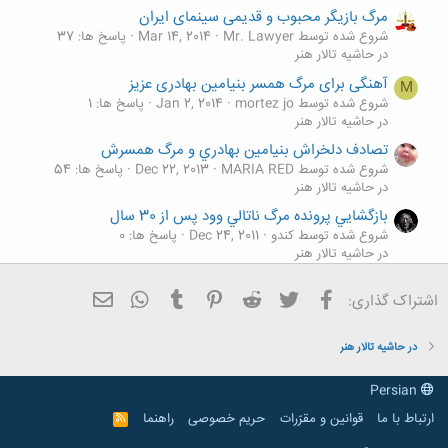
مرگ بازیگر محبوب و قدیمی سینمای ایران
شروع شده توسط Mr. Lawyer
Mar 14, 2014
پاسخ ها: 37
در حاشیه تالار هنر
آهنگی برای مرگ همسر بنیامین بهادری عزیز
M
شروع شده توسط mortez jo
Jan 2, 2014
پاسخ ها: 1
در حاشیه تالار هنر
تصادف دلخراش بنيامين بهادري و مرگ همسرش
شروع شده توسط MARIA RED
Dec 22, 2013
پاسخ ها: 54
در حاشیه تالار هنر
بازگشايي پرونده مرگ ناتالي وود پس از 30 سال
شروع شده توسط كندو
Dec 24, 2011
پاسخ ها: 0
در حاشیه تالار هنر
فیسبوک
تویتر
Reddit
Pinterest
Tumblr
ایمیل
WhatsApp
اشتراک گذاری:
در حاشیه تالار هنر
Persian
ارتباط با ما
قوانین و مقرّرات
حریم خصوصی
راهنما
R
S
S