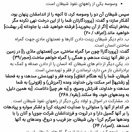
وسوسه يکي از راههاي نفوذ شيطان است.
سپس شيطان آن دو را وسوسه كرد، تا آنچه را از اندامشان پنهان بود،
آشكار سازد؛ و گفت: (پروردگارتان شما را از اين درخت نهى نكرده مگر
بخاطر اينكه [اگر از آن بخوريد،] فرشته خواهيد شد، يا جاودانه [در بهشت]
خواهيد ماند.(اعراف / 20)
ب. دام ديگر شيطان زينت دادن کارها و نعمتهاي مادي جهت گمراه
ساختن انسان است.
گفت: (پروردگارا! چون مرا گمراه ساختى، من [نعمتهاى مادّى را] در زمين
در نظر آنها زينت مى‏دهم، و همگى را گمراه خواهم ساخت.(حجر/39)
ت. يکي ديگر از دام هاي شيطان که انسان را از دادن صدقه و کمک به
برادرانش باز مي دارد، ترساندن از فقر و تهيدستي است.
شيطان، شما را [به هنگام انفاق،] وعده فقر و تهيدستى مى‏دهد؛ و به فحشا
[و زشتيها] امر مى‏كند؛ ولى خداوند وعده (آمرزش) و (فزونى) به شما
مى‏دهد؛ و خداوند، قدرتش وسيع، و [به هر چيز] داناست. [به همين دليل،
به وعده‏هاى خود، وفا مى‏كند.(بقره/ 268)
ث. مشارکت در اموال و اولاد يکي ديگر از راههاي نفوذ شيطان است .
هر كدام از آنها را مى‏توانى با صدايت تحريك كن! و لشكر سواره و پياده‏ات
را بر آنها گسيل دار! و در ثروت و فرزندانشان شركت جوى! و آنان را با
وعده‏ها سرگرم كن! - ولى شيطان، جز فريب و دروغ، وعده‏اى به آنها
نمى‏دهد .(اسراء/ 64)