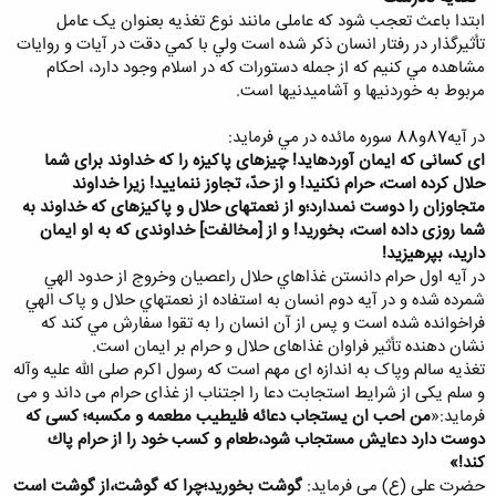
ابتدا باعث تعجب شود که عاملی مانند نوع تغذیه بعنوان يک عامل
تأثيرگذار در رفتار انسان ذکر شده است ولي با کمي دقت در آيات و روايات
مشاهده مي کنيم که از جمله دستورات که در اسلام وجود دارد، احکام
مربوط به خوردنيها و آشاميدنيها است.
در آيه87و88 سوره مائده در مي فرمايد:
اى كسانى كه ايمان آورده‏ايد! چيزهاى پاكيزه را كه خداوند براى شما
حلال كرده است، حرام نكنيد! و از حدّ، تجاوز ننماييد! زيرا خداوند
متجاوزان را دوست نمى‏دارد؛و از نعمتهاى حلال و پاكيزه‏اى كه خداوند به
شما روزى داده است، بخوريد! و از [مخالفت] خداوندى كه به او ايمان
داريد، بپرهيزيد!
در آيه اول حرام دانستن غذاهاي حلال راعصيان وخروج از حدود الهي
شمرده شده و در آيه دوم انسان به استفاده از نعمتهاي حلال و پاک الهي
فراخوانده شده است و پس از آن انسان را به تقوا سفارش مي کند که
نشان دهنده تأثیر فراوان غذاهای حلال و حرام بر ایمان است.
تغذیه سالم وپاک به اندازه ای مهم است که رسول اکرم صلی الله علیه وآله
و سلم یکی از شرایط استجابت دعا را اجتناب از غذای حرام می داند و می
فرماید:«
من احب ان يستجاب دعائه فليطيب مطعمه و مكسبه؛ كسى كه
دوست دارد دعايش مستجاب شود،طعام و كسب خود را از حرام پاك
كند!»
حضرت علی (ع) می فرماید:
گوشت بخورید؛چرا که گوشت،از گوشت است