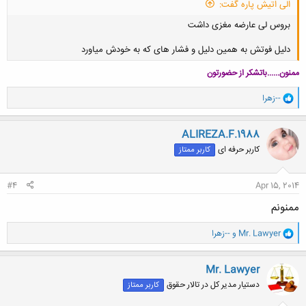
الی اتیش پاره گفت:
بروس لی عارضه مغزی داشت
دلیل فوتش به همین دلیل و فشار های که به خودش میاورد
ممنون......باتشکر از حضورتون
و
--زهرا
ا
کلیک کنید تا باز شود...
ک
ن
ALIREZA.F.1988
ش
کاربر حرفه ای
کاربر ممتاز
ه
ا
:
#4
Apr 15, 2014
ممنونم
و
Mr. Lawyer
و
--زهرا
ا
ک
ن
Mr. Lawyer
ش
دستیار مدیر کل در تالار حقوق
کاربر ممتاز
ه
ا