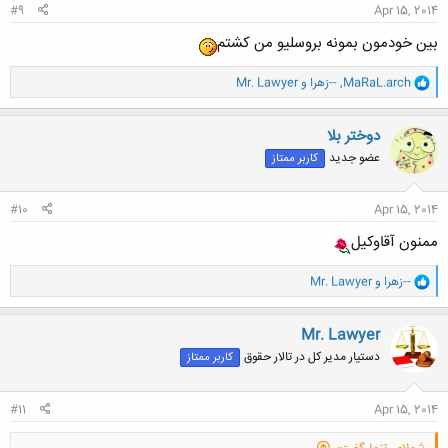
#9
Apr 15, 2014
بین خودمون بمونه بروسلیو من کشتم
و
MaRaL.arch
,
--زهرا
و
Mr. Lawyer
ا
ک
ن
دوختر بلا
ش
عضو جدید
کاربر ممتاز
ه
ا
:
#10
Apr 15, 2014
ممنون آقاوكيل
و
--زهرا
و
Mr. Lawyer
ا
ک
ن
Mr. Lawyer
ش
دستیار مدیر کل در تالار حقوق
کاربر ممتاز
ه
ا
:
#11
Apr 15, 2014