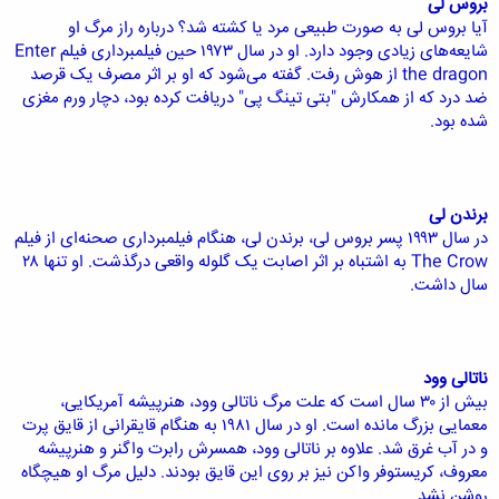
بروس ‌لی
آیا بروس ‌لی به صورت طبیعی مرد یا کشته شد؟ درباره راز مرگ او
شایعه‌های زیادی وجود دارد. او در سال ۱۹۷۳ حین فیلمبرداری فیلم Enter
the dragon از هوش رفت. گفته می‌شود که او بر اثر مصرف یک قرصد
ضد درد که از همکارش "بتی تینگ پی" دریافت کرده بود، دچار ورم مغزی
شده بود.
برندن ‌لی
در سال ۱۹۹۳ پسر بروس‌ لی، برندن ‌لی، هنگام فیلمبرداری صحنه‌ای از فیلم
The Crow به‌ اشتباه بر اثر اصابت یک گلوله واقعی درگذشت. او تنها ۲۸
سال داشت.
ناتالی وود
بیش از ۳۰ سال است که علت مرگ ناتالی وود، هنرپیشه آمریکایی،
معمایی بزرگ مانده است. او در سال ۱۹۸۱ به هنگام قایقرانی از قایق پرت
و در آب غرق شد. علاوه بر ناتالی وود، همسرش رابرت واگنر و هنرپیشه
معروف، کریستوفر واکن نیز بر روی این قایق بودند. دلیل مرگ او هیچگاه
روشن نشد.