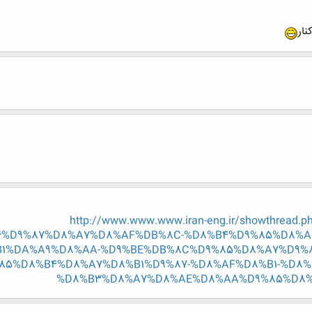
نار
http://www.www.www.iran-eng.ir/showthrea
%D9%87%D8%A7%D8%AF%DB%8C-%D8%B4%D9%85%D8%A
1%DA%A9%D8%AA-%D9%BE%DB%8C%D9%85%D8%A7%D9%8
85%D8%B4%D8%A7%D8%B1%D9%87-%D8%AF%D8%B1-%D8%
%D8%B3%D8%A7%D8%AE%D8%AA%D9%85%D8%A7