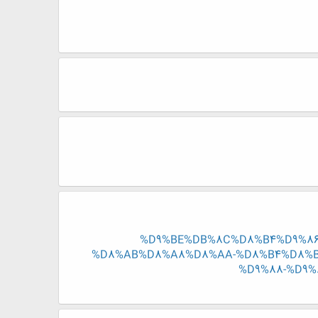
%D9%BE%DB%8C%D8%B4%D9%86
%D8%AB%D8%A8%D8%AA-%D8%B4%D8%B
%D9%88-%D9%