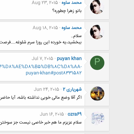
محمد ساوه
Aug 23, 2015
بانو زهرا چطوره؟
محمد ساوه
Aug 18, 2015
سلام..
ببخشید،یه خورده این روزا سرم شلوغه....فرصت 
Jul 7, 2015
puyan khan
P
D8%B4%D8%AE%D8%B5%DB%8C%D8%AA-
puyan-khan#post8331582
شهریاری 2
Jun 24, 2015
اگر آقا وضع مالی خوبی نداشته باشه، آیا حاضر
Jun 16, 2015
ozra69
سلام عزیزم ما هم خبر خاصی نیست جز سوختن 