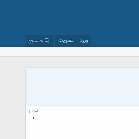
ورود
عضویت
جستجو
امتیاز
0