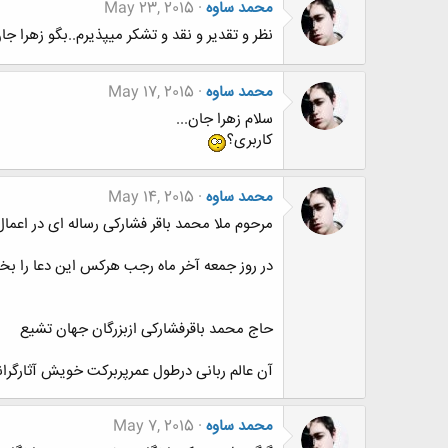
محمد ساوه
May 23, 2015
نظر و تقدیر و نقد و تشکر میپذیرم..بگو زهرا جان
محمد ساوه
May 17, 2015
سلام زهرا جان...
کاربری؟
محمد ساوه
May 14, 2015
مرحوم ملا محمد باقر فشارکی رساله ای در اعما
در روز جمعه آخر ماه رجب هرکس این دعا را بخواند 11 سال بر عمر او اضافه 
حاج محمد باقرفشارکی ازبزرگان جهان تشیع
آن عالم ربانی درطول عمرپربرکت خویش آثارگرانس
محمد ساوه
May 7, 2015