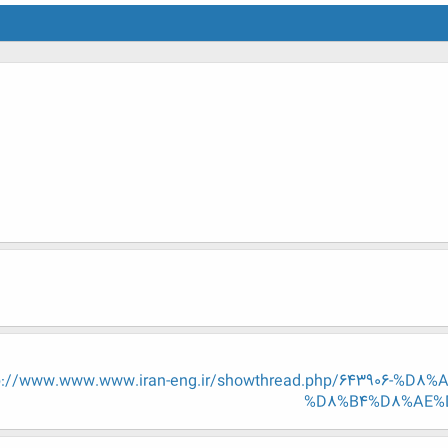
p://www.www.www.iran-eng.ir/showthread.php/643906-
%D8%B4%D8%AE%D