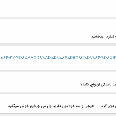
ندارم...ببخشید
read.php/640113-%D8%AA%D8%AD%D9%84%DB%8C%D9%84-%
ید باهاش ازدواج کنید؟
توی گرما .....هیچی واسه خودمون تقریبا ول می چرخیم خوش میگذره