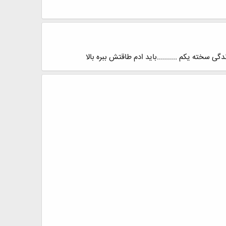
گی سخته یکم ..........باید ادم طاقتش ببره بالا