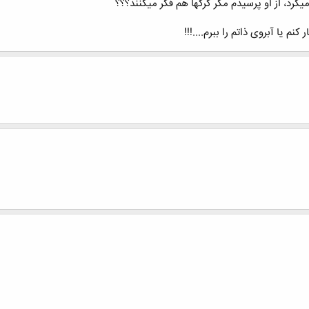
میکرد، از او پرسیدم مگر گرگها هم فکر میکنند؟؟؟
م یا آبروی ذاتم را ببرم....!!!