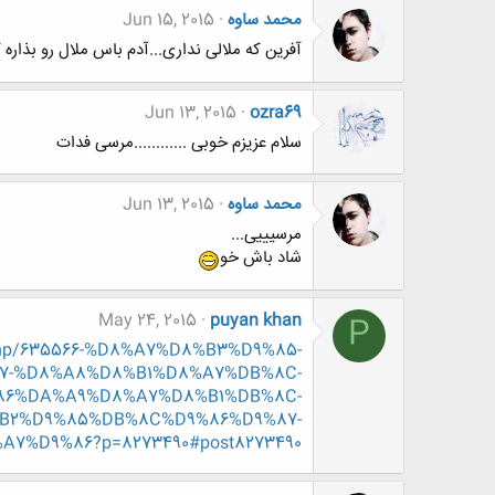
محمد ساوه
Jun 15, 2015
آفرین که ملالی نداری...آدم باس ملال رو بذاره ک
Jun 13, 2015
ozra69
سلام عزیزم خوبی ............مرسی فدات
محمد ساوه
Jun 13, 2015
مرسیییی...
شاد باش خو
May 24, 2015
puyan khan
P
d.php/635566-%D8%A7%D8%B3%D9%85-
7-%D8%A8%D8%B1%D8%A7%DB%8C-
6%DA%A9%D8%A7%D8%B1%DB%8C-
B2%D9%85%DB%8C%D9%86%D9%87-
%D9%86?p=8273490#post8273490