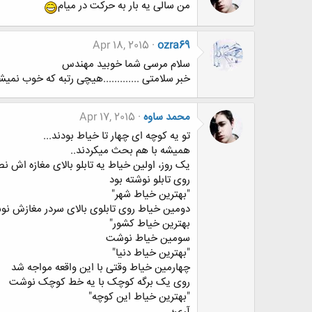
من سالی یه بار به حرکت در میام
Apr 18, 2015
ozra69
سلام مرسی شما خوبید مهندس
خبر سلامتی .............هیچی رتبه که خوب نمیشه
محمد ساوه
Apr 17, 2015
تو یه کوچه ای چهار تا خیاط بودند...
همیشه با هم بحث میکردند..
یک روز، اولین خیاط یه تابلو بالای مغازه اش ن
روی تابلو نوشته بود
"بهترین خیاط شهر"
دومین خیاط روی تابلوی بالای سردر مغازش نو
بهترین خیاط کشور"
سومین خیاط نوشت
"بهترین خیاط دنیا"
چهارمین خیاط وقتی با این واقعه مواجه شد
روی یک برگه کوچک با یه خط کوچک نوشت
"بهترین خیاط این کوچه"
آری؛