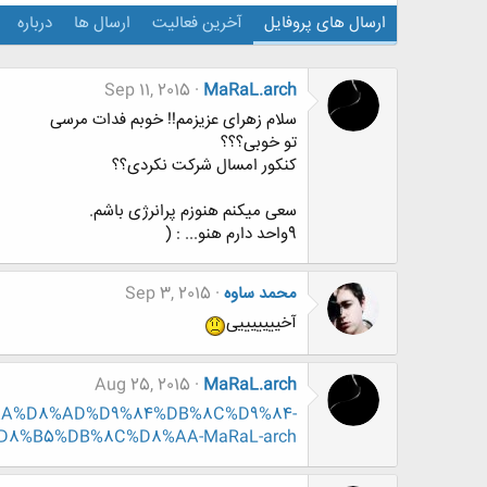
ارسال های پروفایل
آخرین فعالیت
ارسال ها
درباره
Sep 11, 2015
MaRaL.arch
سلام زهرای عزیزمم!! خوبم فدات مرسی
تو خوبی؟؟؟
کنکور امسال شرکت نکردی؟؟
سعی میکنم هنوزم پرانرژی باشم.
9واحد دارم هنو... : (
محمد ساوه
Sep 3, 2015
آخیییییییی
Aug 25, 2015
MaRaL.arch
%D8%AA%D8%AD%D9%84%DB%8C%D9%84-
8%B5%DB%8C%D8%AA-MaRaL-arch