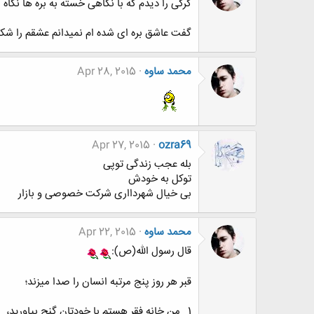
گرگی را دیدم که با نگاهی خسته به بره ها نگاه 
گفت عاشق بره ای شده ام نمیدانم عشقم را شکار کن
محمد ساوه
Apr 28, 2015
Apr 27, 2015
ozra69
بله عجب زندگی توپی
توکل به خودش
بی خیال شهردااری شرکت خصوصی و بازار
محمد ساوه
Apr 22, 2015
قال رسول الله(ص):
قبر هر روز پنج مرتبه انسان را صدا میزند؛
1_ من خانه فقر هستم با خودتان گنج بیاورید،