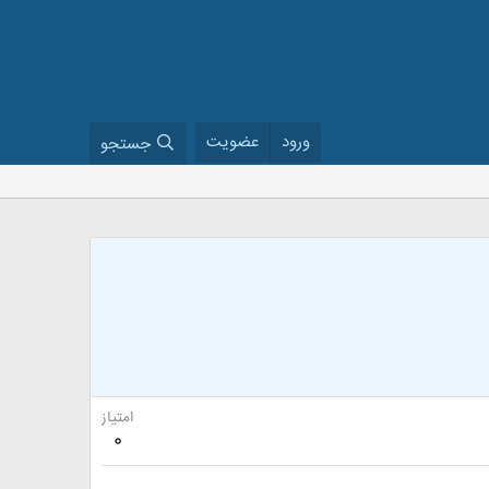
ورود
عضویت
جستجو
امتیاز
0