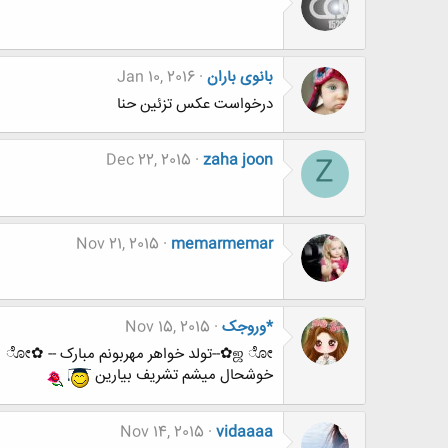
بانوی باران
Jan 10, 2016
درخواست عکس تزئین حنا
Dec 22, 2015
zaha joon
Z
Nov 21, 2015
memarmemar
*وروجک
Nov 15, 2015
ஜ ೋ✿--تولد خواهر مهربونم مبارک -- ✿ೋ
خوشحال میشم تشریف بیارین
Nov 14, 2015
vidaaaa