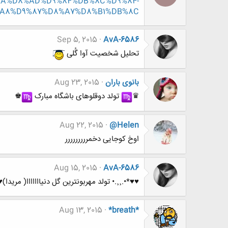
%D8%AA%D8%AD%D9%84%DB%8C%D9%84-
A8%D9%87%D8%A7%D8%B1%DB%8C-
Sep 5, 2015
AvA-6586
تحلیل شخصیت آوا گُلی
بانوی باران
Aug 23, 2015
♛
︎ تولد دوقلوهای باشگاه مبارک
︎♚
Aug 22, 2015
@Helen
اوخ کوجایی دخمررررررررر
Aug 15, 2015
AvA-6586
♥♥*•.¸¸.• تولد مهربونترین گل دنیااااااا( مریدا)♥
Aug 13, 2015
*breath*