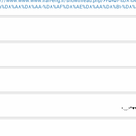
tp://www.www.www.iran-eng.ir/showthread.php/645051-
%D8%A8%D8%AA-%D8%AF%D8%AE%D8%AA%D8%B1-%D8%
♥*•.¸¸.•