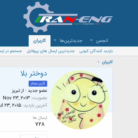
انجمن
جدیدترین‌ها
کاربران
بازدید کنندگان کنونی
جدیدترین ارسال های پروفایل
جستجو در ارس
کاربران
دوختر بلا
کاربر ممتاز
عضو جدید
·
از
تبريز
عضویت
Nov 23, 2013
آخرین بازدید
ul 23, 2015
ارسال ها
728