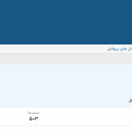
ال های پروفایل
J
پسندها
503