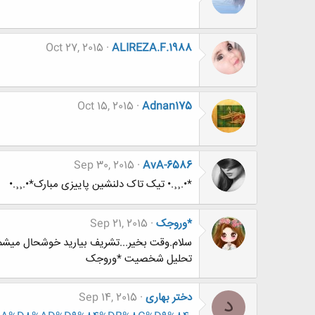
Oct 27, 2015
ALIREZA.F.1988
Oct 15, 2015
Adnan175
Sep 30, 2015
AvA-6586
*•.¸¸.• تیک تاک دلنشین پاییزی مبارک*•.¸¸.•
*وروجک
Sep 21, 2015
سلام.وقت بخیر...تشریف بیارید خوشحال میشم
تحلیل شخصیت *وروجک
دختر بهاری
Sep 14, 2015
د