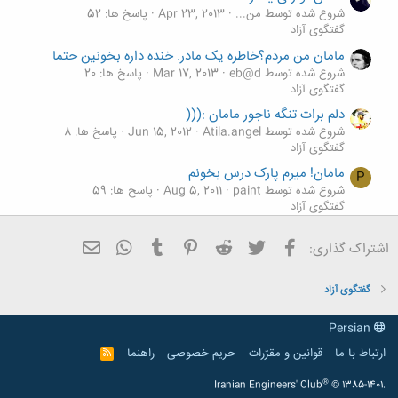
شروع شده توسط من...
Apr 23, 2013
پاسخ ها: 52
گفتگوی آزاد
مامان من مردم؟خاطره یک مادر. خنده داره بخونین حتما
شروع شده توسط eb@d
Mar 17, 2013
پاسخ ها: 20
گفتگوی آزاد
دلم برات تنگه ناجور مامان :(((
شروع شده توسط Atila.angel
Jun 15, 2012
پاسخ ها: 8
گفتگوی آزاد
مامان! میرم پارک درس بخونم
P
شروع شده توسط paint
Aug 5, 2011
پاسخ ها: 59
گفتگوی آزاد
داستان مامان
فیسبوک
تویتر
Reddit
Pinterest
Tumblr
ایمیل
WhatsApp
اشتراک گذاری:
شروع شده توسط sir.i
Feb 28, 2011
پاسخ ها: 2
گفتگوی آزاد
گفتگوی آزاد
Persian
ارتباط با ما
قوانین و مقرّرات
حریم خصوصی
راهنما
R
S
S
®
Iranian Engineers' Club
© 1385-1401.