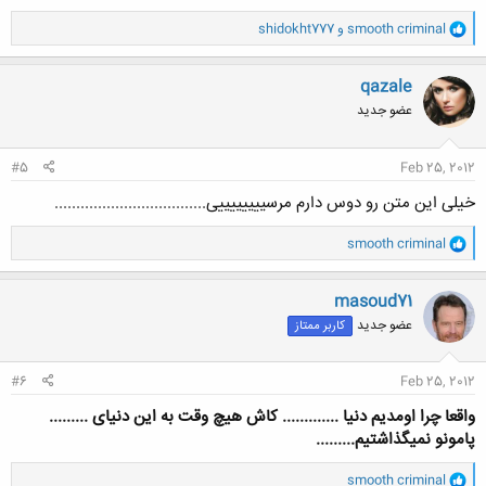
و
smooth criminal
و
shidokht777
ا
ک
ن
qazale
ش
عضو جدید
ه
ا
:
#5
Feb 25, 2012
خیلی این متن رو دوس دارم مرسییییییییی...................................
و
smooth criminal
ا
ک
ن
masoud71
ش
عضو جدید
کاربر ممتاز
ه
ا
:
#6
Feb 25, 2012
واقعا چرا اومدیم دنیا ............. کاش هیچ وقت به این دنیای .........
پامونو نمیگذاشتیم.........
و
smooth criminal