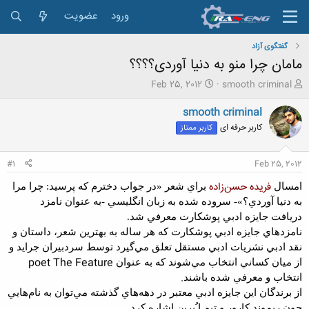
ورود
عضویت
گفتگوی آزاد
مامان چرا منو به دنیا آوردی؟؟؟؟
ش
ت
Feb 25, 2012
smooth criminal
ر
ا
و
ر
smooth criminal
ع
ی
کاربر حرفه ای
کاربر ممتاز
ک
خ
ن
ش
ن
ر
#1
Feb 25, 2012
د
و
ه
ع
فريده حسن‌زاده
امسال
براي شعر «در جواب دخترم که پرسيد: چرا مرا
م
به دنيا آوردي؟»- سروده شده به زبان انگليسي -به عنوان نامزد
و
دريافت جايزه ادبي پوشکارت معرفي شد.
ض
و
نامزدهاي جايزه ادبي پوشکارت که هر ساله به بهترين شعر، داستان و
ع
نقد ادبي نشريات ادبي مستقل تعلق مي‌گيرد توسط سردبيران جرايد و
poet The Feature
از ميان کساني انتخاب مي‌شوند که به عنوان
.
انتخاب و معرفي شده باشند
از برندگان اين جايزه ادبي معتبر در دهه‌هاي گذشته مي‌توان به نام‌هايي
.
چون ريموند کارور و تيم ا ُبرين اشاره کرد