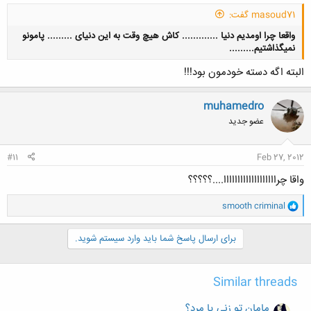
masoud71 گفت:
واقعا چرا اومدیم دنیا ............. کاش هیچ وقت به این دنیای ......... پامونو
نمیگذاشتیم.........
کلیک کنید تا باز شود...
البته اگه دسته خودمون بود!!!
muhamedro
عضو جدید
کلیک کنید تا باز شود...
#11
Feb 27, 2012
واقا چرااااااااااااااااااا....؟؟؟؟؟
و
smooth criminal
ا
ک
ن
برای ارسال پاسخ شما باید وارد سیستم شوید.
ش
ه
ا
Similar threads
:
مامان تو زنی یا مرد؟