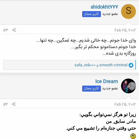
ن
shidokht777
S
ش
عضو جدید
کاربر ممتاز
ه
ا
:
#3
Feb 25, 2012
وای خدا جونم...چه خالی شدیم...چه غمگین...چه تنها...
خدا جونم دستامونو محکم تر بگیر...
روزگاره بدی شده...
و
smooth criminal
و
safa_re5000
ا
ک
ن
Ice Dream
ش
عضو جدید
کاربر ممتاز
ه
ا
:
#4
Feb 25, 2012
:
زيرا تو هرگز نمي‌تواني بگويي
مادر ِ سابق ِ من
.
حتي وقتي جنازه‌ام را تشييع مي کني