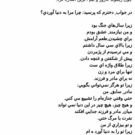
در جواب ِ دخترم که پرسيد: چرا مرا به دنيا آوردي؟
زيرا سال‌هاي جنگ بود
و من نيازمند ِ عشق بودم
.
براي چشيدن ِطعم آرامش
زيرا بالاي سي سال داشتم
و مي ترسيدم از پژمردن
.
پيش از شکفتن و غنچه دادن
زيرا طلاق واژه اي ست
تنها براي مرد و زن
.
نه براي مادر و فرزند
:
زيرا تو هرگز نمي‌تواني بگويي
مادر ِ سابق ِ من
.
حتي وقتي جنازه‌ام را تشييع مي کني
و هيج چيز، هيچ چيز در اين دنيا نمي تواند
ميان ِ مادر و فرزند جدايي افکند
.
نفرت يا مرگ حتي
و تو بيزاري از من
زيرا تو را به دنيا آورد ه ام