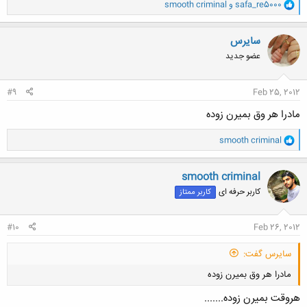
و
safa_re5000
و
smooth criminal
ا
ک
ن
سایرس
ش
عضو جدید
ه
ا
:
#9
Feb 25, 2012
مادرا هر وق بمیرن زوده
و
smooth criminal
ا
ک
ن
smooth criminal
ش
کاربر حرفه ای
کاربر ممتاز
ه
ا
:
#10
Feb 26, 2012
سایرس گفت:
مادرا هر وق بمیرن زوده
هروقت بمیرن زوده.......