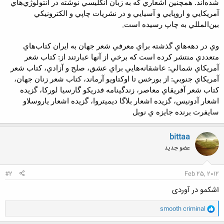
شده‌اند. همچن
ي
ن اشعار
ي
که به زبان انگل
ي
س
ي
نوشته در آنتولوژ
ي
‌ها
ي
آمر
ي
کا
يي
و اروپا
يي
و آس
ي
ا
يي
و در نشر
ي
ات چاپ
ي
و الکترون
ي
ک
ي
.
ب
ي
ن‌الملل
ي
به چاپ رس
ي
ده است
وي در دهه‌هاي گذشته براي معرفي شعر جهان به ايران کتاب‌هاي
متعددي منتشر کرده
است که برخي از آنها عبارتند از: کتاب شعر
آمريکاي شمالي: عاشقانه‌هايي براي
عشق، صلح و آزادي، کتاب شعر
آمريکاي جنوبي: از بورخس تا اوکتاويو آرماند، کتاب شعر
زنان جهان،
کتاب شعر آفريقاي معاصر، زندگينامه فدريکو گارسيا لورکا، گزيده
اشعار
آدونيس، گزيده اشعار بلاگا ديميتروا، گزيده اشعار ياروسلاو
سايفرت برنده جايزه ي
نوبل
bittaa
عضو جدید
#2
Feb 25, 2012
اشکمو در آوردی
و
smooth criminal
ا
ک