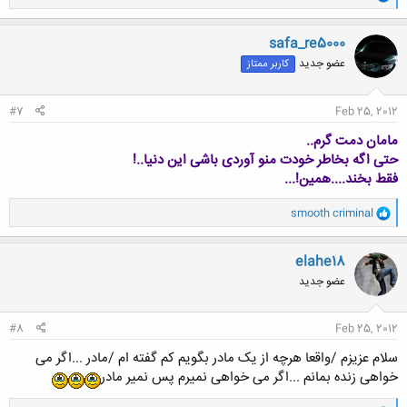
ا
ک
ن
safa_re5000
ش
عضو جدید
کاربر ممتاز
ه
ا
:
#7
Feb 25, 2012
مامان دمت گرم..
حتی اگه بخاطر خودت منو آوردی باشی این دنیا..!
فقط بخند....همین!...
و
smooth criminal
ا
ک
ن
elahe18
ش
عضو جدید
ه
ا
:
#8
Feb 25, 2012
سلام عزیزم /واقعا هرچه از یک مادر بگویم کم گفته ام /مادر ...اگر می
خواهی زنده بمانم ...اگر می خواهی نمیرم پس نمیر مادر