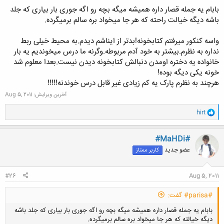
بابام یه جمله قصار داره همیشه میگه بچه رو اگه جوری بار بیاری که جلد
باشه دیگه خیالت راحته که هر جا میخواد بره سالم برمیگرده.
واسه کنکور میرفتم کتابخونه!بدتر از ایناشم دیدم.به محیط خیلی ربط
نداره به نظرم.بیشتر به خود آدم مربوطه.وگرنه ما درس میخوندیم یه بار
خانواده یه دختره اومدن دنبالش کتابخونه دیدن نیست.بعدا معلوم شد
خونه یکی دیگه بوده!
هرچند به نظرم پارک یه کم زیادی غیر قابل درس خوندنه!!!!!
آخرین ویرایش:
Aug 5, 2011
و
hirt
ا
ک
ن
#MaHDi#
ش
عضو جدید
کاربر ممتاز
ه
ا
:
#26
Aug 5, 2011
#parisa# گفت:
بابام یه جمله قصار داره همیشه میگه بچه رو اگه جوری بار بیاری که جلد باشه
دیگه خیالته که هر جا میخواد بره سالم برمیگرده.