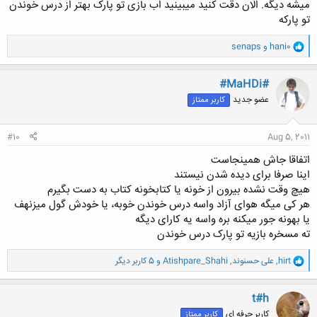
میشه دیگه. الان دقت کنید میبینید اب بازی تو پارک بهتر از درس خوندن
تو پارکه
و
hani0
و
senaps
ا
ک
ن
#MaHDi#
ش
عضو جدید
کاربر ممتاز
ه
ا
:
#10
Aug 5, 2011
اتفاقا جاش همینجاست
اینا صرفا برای دیده شدن نیستند
هیچ وقت نشده بیرون از خونه یا کتابخونه کتاب به دست بگیرم
هر کی میگه هوای آزاد واسه درس خوندن خوبه، یا خودش گول میزنهف
یا بهونه جور میکنه بره واسه یه کارای دیگه
ته مسخره بازیه تو پارک درس خوندن
و
hirt
,
علی حسنوند
,
Atishpare_Shahi
و 5 کاربر دیگر
ا
ک
ن
t#h
ش
کاربر حرفه ای
کاربر ممتاز
ه