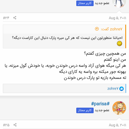
عضو جدید
کاربر ممتاز
#24
Aug 5, 2011
zohre7 گفت:
احیاننا منطورتون این نیست که هر کی میره پارک دنبال این کاراست دیگه؟
من همچین چیزی گفتم؟
من اینو گفتم
هر کی میگه هوای آزاد واسه درس خوندن خوبه، یا خودش گول میزنه، یا
بهونه جور میکنه بره واسه یه کارای دیگه
ته مسخره بازیه تو پارک درس خوندن
و
zohre7
ا
ک
ن
#parisa#
ش
عضو جدید
کاربر ممتاز
ه
ا
:
#25
Aug 5, 2011