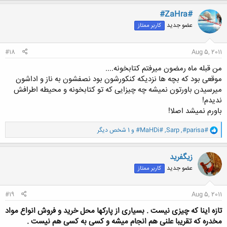
ک
ن
#ZaHra#
ش
عضو جدید
کاربر ممتاز
ه
ا
:
#18
Aug 5, 2011
من قبله ماه رمضون میرفتم کتابخونه....
موقعی بود که بچه ها نزدیکه کنکورشون بود نصفشون به ناز و اداشون
میرسیدن باورتون نمیشه چه چیزایی که تو کتابخونه و محیطه اطرافش
ندیدم!
باورم نمیشد اصلا!
و
#parisa#
,
Sarp
,
#MaHDi#
و 1 شخص دیگر
ا
ک
ن
زيگفريد
ش
عضو جدید
کاربر ممتاز
ه
ا
:
#19
Aug 5, 2011
تازه اینا که چیزی نیست . بسیاری از پارکها محل خرید و فروش انواع مواد
مخدره که تقریبا علنی هم انجام میشه و کسی به کسی هم نیست .