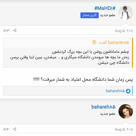
ک
ن
#MaHDi#
ش
عضو جدید
کاربر ممتاز
ه
ا
:
#13
Aug 5, 2011
bahareh85 گفت:
چشم ماماناشون روشن با این بچه بزرگ کردنشون
زمان ما بچه ها میومدن دانشگاه سیگاری و... میشدن، ببین اینا وقتی برسن
دانشگاه چی میشن.
پس زمان شما دانشگاه محل اعتیاد به شمار میرفت؟ !!!!!
و
bahareh85
کلیک کنید تا باز شود...
ا
ک
ن
bahareh85
ش
عضو جدید
ه
ا
:
#14
Aug 5, 2011