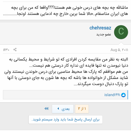
ماشالله چه بچه های درس خونی هم هستنا؟؟؟واقعا که من برای بچه
های ایران متاسفام..حالا شما برین خارج چه ادمایی هستند اونجا............
chehresaz
C
عضو جدید
#30
Aug 5, 2011
البته به نظر من مقایسه کردن افرادی که تو شرایط و محیط یکسانی به
دنیا نیومدن نه تنها فایده ای نداره کار درستی هم نیست...
من هم موافقم که پارک ها محیط مناسبی برای درس خوندن نیستند ولی
شاید مشکل از خوانواده ها باشه که بچه ها شون به جای دوستی با آنها
تو پارک دنبال دوست میگردند...
و
island1991
ا
ک
ن
آخر
1 از 2
بعدی
ش
ه
برای ارسال پاسخ شما باید وارد سیستم شوید.
ا
: