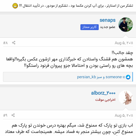
تشکر من از استارتر ، برای آپ کردن عکسا بود ، تشکرم از مودور ، در تأیید انتقال !!!
کلیک کنید تا باز شود...
senaps
عضو جدید
کاربر ممتاز
#8
Aug 5, 2011
چقد جالب!!
همشون هم قشنگ واستادن که خبرگذاری مهر ازشون عکس بگیره!!واقعا
بچه های رو راستی بودن و احتامالا جزو پیروان فرنود راستگو!!
و
someone-x
و
persian_kb سبز
ا
ک
ن
alborz_2000
ش
اخراجی موقت
ه
ا
:
#9
Aug 5, 2011
اب بازی تو پارک که ممنوع شد، میگم بهتره درس خوندن تو پارک هم
ممنوع کنن، چون بیشتر منجر به فساد میشه. همینجاست که طرف معتاد