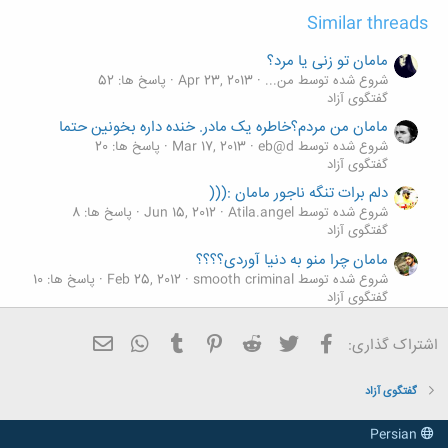
Similar threads
مامان تو زنی یا مرد؟
شروع شده توسط من...
Apr 23, 2013
پاسخ ها: 52
گفتگوی آزاد
مامان من مردم؟خاطره یک مادر. خنده داره بخونین حتما
شروع شده توسط eb@d
Mar 17, 2013
پاسخ ها: 20
گفتگوی آزاد
دلم برات تنگه ناجور مامان :(((
شروع شده توسط Atila.angel
Jun 15, 2012
پاسخ ها: 8
گفتگوی آزاد
مامان چرا منو به دنیا آوردی؟؟؟؟
شروع شده توسط smooth criminal
Feb 25, 2012
پاسخ ها: 10
گفتگوی آزاد
داستان مامان
فیسبوک
تویتر
Reddit
Pinterest
Tumblr
ایمیل
WhatsApp
اشتراک گذاری:
شروع شده توسط sir.i
Feb 28, 2011
پاسخ ها: 2
گفتگوی آزاد
گفتگوی آزاد
Persian