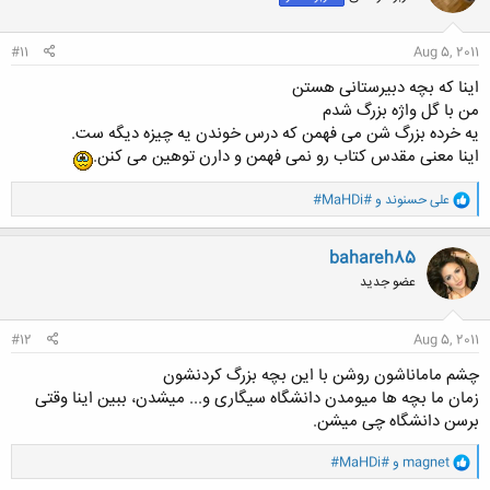
ا
:
#11
Aug 5, 2011
اینا که بچه دبیرستانی هستن
من با گل واژه بزرگ شدم
یه خرده بزرگ شن می فهمن که درس خوندن یه چیزه دیگه ست.
اینا معنی مقدس کتاب رو نمی فهمن و دارن توهین می کنن.
و
علی حسنوند
و
#MaHDi#
ا
ک
ن
bahareh85
ش
عضو جدید
ه
ا
:
#12
Aug 5, 2011
چشم ماماناشون روشن با این بچه بزرگ کردنشون
زمان ما بچه ها میومدن دانشگاه سیگاری و... میشدن، ببین اینا وقتی
برسن دانشگاه چی میشن.
و
magnet
و
#MaHDi#
ا