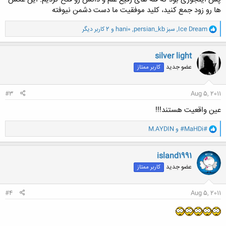
ها رو زود جمع کنید، کلید موفقیت ما دست دشمن نیوفته
و
Ice Dream
,
persian_kb سبز
,
hani0
و 2 کاربر دیگر
ا
ک
ن
silver light
ش
عضو جدید
کاربر ممتاز
ه
ا
:
#3
Aug 5, 2011
عین واقعیت هستند!!!
و
#MaHDi#
و
M.AYDIN
ا
ک
ن
island1991
ش
عضو جدید
کاربر ممتاز
ه
ا
:
#4
Aug 5, 2011