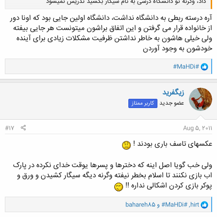
داد، وگرنه تو دانشگاه درسی به نام سیگار بکشید تدریس نمیشود
آره درسته ربطی به دانشگاه نداشت، دانشگاه اولین جایی بود که اونا دور
از خانواده قرار می گرفتن و این اتفاق براشون میتونست هر جایی بیفته
کلیک کنید تا باز شود...
ولی خیلی هاشون به خاطر نداشتن ظرفیت مشکلات زیادی برای آینده
خودشون به وجود آوردن
و
#MaHDi#
ا
ک
ن
زيگفريد
ش
عضو جدید
کاربر ممتاز
ه
ا
:
#17
Aug 5, 2011
عکسهای تاسف باری بودند !
ولی خب گویا اصل اینه که دخترها و پسرها یوقت خدای نکرده در پارک
اب بازی نکنند تا اسلام بخطر نیفته وگرنه دیگه سیگار کشیدن و ورق و
پوکر بازی کردن اشکالی نداره !!
و
hirt
,
#MaHDi#
و
bahareh85
ا