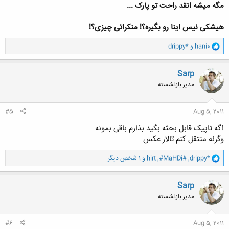
مگه میشه انقد راحت تو پارک ...
هیشکی نیس اینا رو بگیره؟! منکراتی چیزی؟!
و
hani0
و
drippy*
ا
ک
ن
Sarp
ش
مدیر بازنشسته
ه
ا
:
#5
Aug 5, 2011
اگه تاپیک قابل بحثه بگید بذارم باقی بمونه
وگرنه منتقل کنم تالار عکس
و
drippy*
,
#MaHDi#
,
hirt
و 1 شخص دیگر
ا
ک
ن
Sarp
ش
مدیر بازنشسته
ه
ا
:
#6
Aug 5, 2011