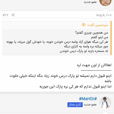
عضو جدید
ه
ا
:
#27
Aug 5, 2011
میرحسین گفت:
من همچین چیزی گفتم؟
من اینو گفتم
هر کی میگه هوای آزاد واسه درس خوندن خوبه، یا خودش گول میزنه، یا بهونه
جور میکنه بره واسه یه کارای دیگه
ته مسخره بازیه تو پارک درس خوندن
اهاااان از اون جهت اره
کلیک کنید تا باز شود...
------------------------------
اینو قبول دارم نمیشه تو پارک درس خوند زیاد مگه اینکه خیلی خلوت
باشه
اما اینو قبول ندارم که هر کی بره پارک این جوریه
#MaHDi#
عضو جدید
کاربر ممتاز