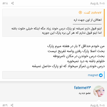
#28
Aug 5, 2011
zohre7 گفت:
اهاااان از اون جهت اره
------------------------------
اینو قبول دارم نمیشه تو پارک درس خوند زیاد مگه اینکه خیلی خلوت باشه
اما اینو قبول ندارم که هر کی بره پارک این جوریه
من خودم حداقل 2 بار در هفته میرم پارک
بحث اصلا پارک رفتن واسه تفریح نیست
کلیک کنید تا باز شود...
بحث درس خوندن در مکان نامربوطه
خلوتم باشه به درد نمیخوره
درس خوندن تمرکز میخواد که تو پارک حاصل نمیشه
و
magnet
ا
ک
ن
fateme23
ش
عضو جدید
ه
ا
:
#29
Aug 5, 2011