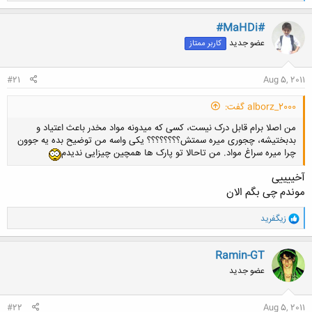
ا
ک
ن
#MaHDi#
ش
عضو جدید
کاربر ممتاز
ه
ا
:
#21
Aug 5, 2011
alborz_2000 گفت:
من اصلا برام قابل درک نیست، کسی که میدونه مواد مخدر باعث اعتیاد و
بدبختیشه، چجوری میره سمتش؟؟؟؟؟؟؟؟ یکی واسه من توضیح بده یه جوون
چرا میره سراغ مواد. من تاحالا تو پارک ها همچین چیزایی ندیدم
آخییییی
موندم چی بگم الان
و
زيگفريد
ا
ک
ن
Ramin-GT
ش
عضو جدید
ه
ا
:
#22
Aug 5, 2011