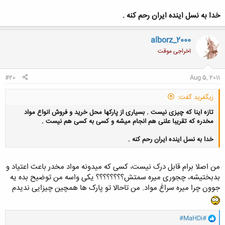
خدا به نسل اینده ایران رحم کنه .
alborz_2000
اخراجی موقت
#20
Aug 5, 2011
زيگفريد گفت:
تازه اینا که چیزی نیست . بسیاری از پارکها محل خرید و فروش انواع مواد
مخدره که تقریبا علنی هم انجام میشه و کسی به کسی هم نیست .
خدا به نسل اینده ایران رحم کنه .
من اصلا برام قابل درک نیست، کسی که میدونه مواد مخدر باعث اعتیاد و
بدبختیشه، چجوری میره سمتش؟؟؟؟؟؟؟؟ یکی واسه من توضیح بده یه
کلیک کنید تا باز شود...
جوون چرا میره سراغ مواد. من تاحالا تو پارک ها همچین چیزایی ندیدم
و
#MaHDi#