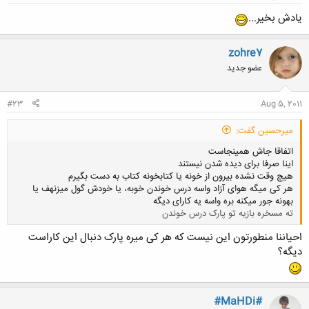
یادش بخیر...
zohre7
عضو جدید
#23
Aug 5, 2011
میرحسین گفت:
اتفاقا جاش همینجاست
اینا صرفا برای دیده شدن نیستند
هیچ وقت نشده بیرون از خونه یا کتابخونه کتاب به دست بگیرم
هر کی میگه هوای آزاد واسه درس خوندن خوبه، یا خودش گول میزنهف یا
بهونه جور میکنه بره واسه یه کارای دیگه
ته مسخره بازیه تو پارک درس خوندن
احیاننا منطورتون این نیست که هر کی میره پارک دنبال این کاراست
کلیک کنید تا باز شود...
دیگه؟
#MaHDi#