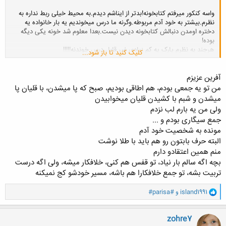
واسه کنکور میرفتم کتابخونه!بدتر از ایناشم دیدم.به محیط خیلی ربط نداره به
نظرم.بیشتر به خود آدم مربوطه.وگرنه ما درس میخوندیم یه بار خانواده یه
دختره اومدن دنبالش کتابخونه دیدن نیست.بعدا معلوم شد خونه یکی دیگه
بوده!
هرچند به نظرم پارک یه کم زیادی غیر قابل درس خوندنه!!!!!
کلیک کنید تا باز شود...
آفرین عزیزم
من تو یه جمعی بودم، هم اطاقی بودیم، صبح که پا میشدن، با قلیان پا
میشدن و شبم با کشیدن قلیان میخوابیدن
ولی من یه بارم لب نزدم
جمع سیگاری بودم و ...
مونده به شخصیت خود آدم
البته حرف بابتون رو هم باید با طلا نوشت
منم همین اعتقادو دارم
بچه اگه سالم بار نیاد، تو قفس هم کنی، خلافکار میشه، ولی اگه درست
تربیت بشه، تو جمع خلافکارا هم باشه، مسیر خودشو کج نمیکنه
و
island1991
و
#parisa#
ا
ک
ن
zohre7
ش