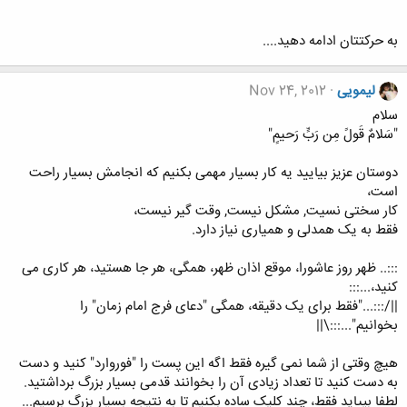
به حركتتان ادامه دهيد....
لیمویی
Nov 24, 2012
سلام
"سَلامٌ قَولً مِن رَبٍّ رَحيمٍ"
دوستان عزیز بیایید یه کار بسیار مهمی بکنیم که انجامش بسیار راحت
است،
کار سختی نسیت, مشکل نیست, وقت گیر نیست،
فقط به یک همدلی و همیاری نیاز دارد.
:::.. ظهر روز عاشورا، موقع اذان ظهر، همگی، هر جا هستید، هر کاری می
کنید،...:::
||/:::..."فقط برای یک دقیقه، همگی "دعای فرج امام زمان" را
بخوانیم"...:::\||
هیچ وقتی از شما نمی گیره فقط اگه این پست را "فوروارد" کنید و دست
به دست کنید تا تعداد زیادی آن را بخوانند قدمی بسیار بزرگ برداشتید.
لطفا بییاید فقط، چند کلیک ساده بکنیم تا به نتیجه بسیار بزرگ برسیم...