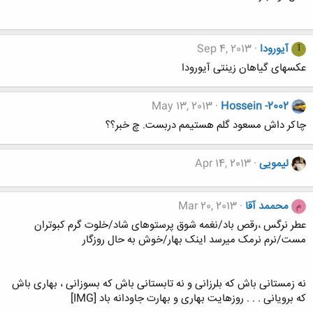
آیورودا
Sep 4, 2013
آ
عکسهای گیاهان زینتی آیورودا
May 13, 2013
Hossein -2002
چاکر داش مسعود گلم هستیمم دربست. چ خبر؟؟
لیمویی
Apr 14, 2013
محممد آقا
Mar 20, 2013
م
عطر نرگس ،رقص باد/نغمه شوق پرستوهای شاد/خلوت گرم کبوتران
مست/نرم نرمک میرسد اینک بهار/خوش به حال روزگار
نه زمستانی باش که بلرزانی و نه تابستانی باش که بسوزانی ، بهاری باش
که برویانی . . . روزهایت بهاری و بهارت جاودانه باد [IMG]