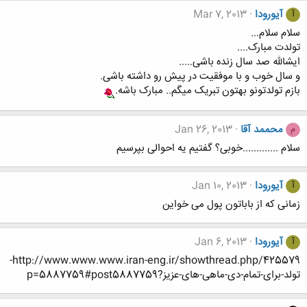
آیورودا
Mar 7, 2013
آ
سلام سلام...
تولدت مبارک....
ایشالله صد سال زنده باشی.....
و سال خوب و با موفقیت در پیش رو داشته باشی.
بازم تولدتونو بهتون تبریک میگم.. مبارک باشه.
محممد آقا
Jan 26, 2013
م
سلام .............خوبی؟ گفتیم یه احوالی بپرسیم
آیورودا
Jan 10, 2013
آ
زمانی که از باباتون پول می خواین
آیورودا
Jan 6, 2013
آ
http://www.www.www.iran-eng.ir/showthread.php/425579-
تولد-برای-تمام-دی-ماهی-های-عزیز?p=5887759#post5887759