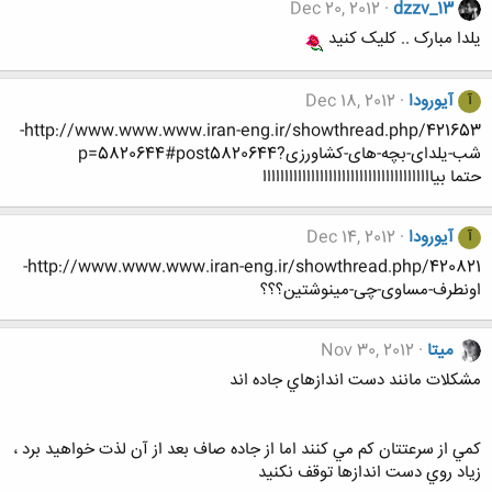
Dec 20, 2012
dzzv_13
یلدا مبارک .. کلیک کنید
آیورودا
Dec 18, 2012
آ
http://www.www.www.iran-eng.ir/showthread.php/421653-
شب-یلدای-بچه-های-کشاورزی?p=5820644#post5820644
حتما بیااااااااااااااااااااااااااااااااااااااا
آیورودا
Dec 14, 2012
آ
http://www.www.www.iran-eng.ir/showthread.php/420821-
اونطرف-مساوی-چی-مینوشتین؟؟؟
میتا
Nov 30, 2012
مشكلات مانند دست اندازهاي جاده اند
كمي از سرعتتان كم مي كنند اما از جاده صاف بعد از آن لذت خواهيد برد ،
زياد روي دست اندازها توقف نكنيد