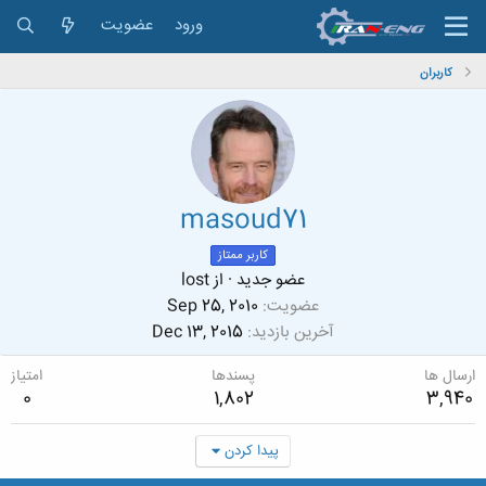
ورود
عضویت
کاربران
masoud71
کاربر ممتاز
عضو جدید
·
از
lost
عضویت
Sep 25, 2010
آخرین بازدید
Dec 13, 2015
ارسال ها
پسندها
امتیاز
0
1,802
3,940
پیدا کردن