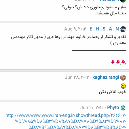
سلام مسعود .چطوری داداش؟ خوفی؟
حتما مثل همیشه.
Aug 9, 2012
E . H . S . A . N
تقدیر و تشکر از زحمات ِ خانوم مهندس رها عزیز ( مدیر ِ تالار مهندسی
معماری )
___________________________
Jun 28, 2012
kaghaz rangi
خوب تلاش نکن
Jun 20, 2012
Phyto
http://www.www.www.iran-eng.ir/showthread.php/264607-
%D9%85%D8%B3%D8%A7%D8%A8%D9%82%D9%87-
%D8%B9%DA%A9%D8%A7%D8%B3%DB%8C-*-