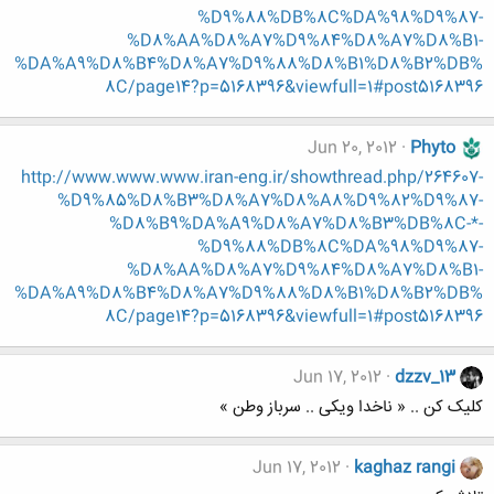
%D9%88%DB%8C%DA%98%D9%87-
%D8%AA%D8%A7%D9%84%D8%A7%D8%B1-
%DA%A9%D8%B4%D8%A7%D9%88%D8%B1%D8%B2%DB%
8C/page14?p=5168396&viewfull=1#post5168396
Jun 20, 2012
Phyto
http://www.www.www.iran-eng.ir/showthread.php/264607-
%D9%85%D8%B3%D8%A7%D8%A8%D9%82%D9%87-
%D8%B9%DA%A9%D8%A7%D8%B3%DB%8C-*-
%D9%88%DB%8C%DA%98%D9%87-
%D8%AA%D8%A7%D9%84%D8%A7%D8%B1-
%DA%A9%D8%B4%D8%A7%D9%88%D8%B1%D8%B2%DB%
8C/page14?p=5168396&viewfull=1#post5168396
Jun 17, 2012
dzzv_13
کلیک کن .. « ناخدا ویکی .. سرباز وطن »
Jun 17, 2012
kaghaz rangi