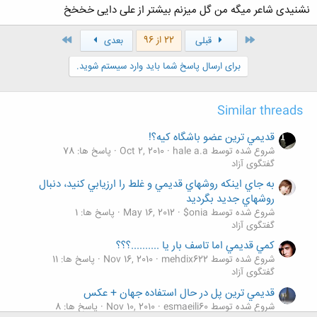
نشنیدی شاعر میگه من گل میزنم بیشتر از علی دایی خخخخ
اول
آخر
22 از 96
قبلی
بعدی
کلیک کنید تا باز شود...
برای ارسال پاسخ شما باید وارد سیستم شوید.
Similar threads
قديمي ترين عضو باشگاه كيه؟!
شروع شده توسط hale a.a
Oct 2, 2010
پاسخ ها: 78
گفتگوی آزاد
به جاي اينكه روشهاي قديمي و غلط را ارزيابي كنيد، دنبال
روشهاي جديد بگرديد
شروع شده توسط onia$
May 16, 2012
پاسخ ها: 1
گفتگوی آزاد
كمي قديمي اما تاسف بار يا ..........؟؟؟
شروع شده توسط mehdix622
Nov 16, 2010
پاسخ ها: 11
گفتگوی آزاد
قديمي ترين پل در حال استفاده جهان + عكس
شروع شده توسط esmaeili60
Nov 10, 2010
پاسخ ها: 8