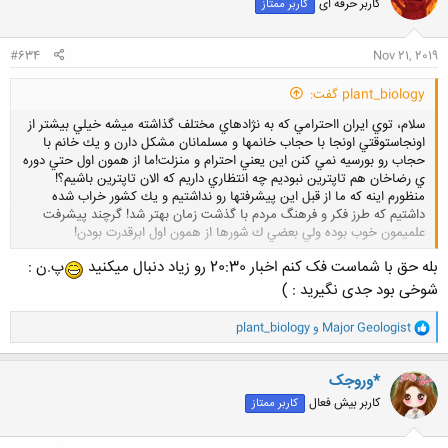
کاربر حرفه ای
کاربر ممتاز
ه
ا
:
#634
Nov 21, 2019
plant_biology گفت:
سلام، توي ايران ااحترامي كه به نژادهاي مختلف گذاشته ميشه خيلي بيشتر از
اونجاستوقتي اونجا با حجاب خانمها و مسلمانان مشكل دارن و يك خانم با
حجاب رو بورسيه نمي كنن اين يعني احترام و منزلت!ما از همون اول حتي دوره
ي رضاخان هم تاپترين نبوديم چه انتظاري داريم كه الان تاپترين باشيم؟!
منظورم اينه كه ما از قبل اين پيشرفتها رو نداشتيم و يك كشور خراب شده
داشتيم كه طرز فكر و فرهنگ مردم با گذشت زمان بهتر شد! گرچند پيشرفت
علميمون خوب بوده ولي بعضي ك شورها از همون اول ابرقدرت بودن!
کلیک کنید تا باز شود...
بله حق با شماست فک کنم اخبار 20:30 رو زیاد دنبال میکنید
پ.ن :
شوخی بود جدی نگیرید : )
و
Major Geologist
و
plant_biology
ا
ک
ن
*وروجک
ش
کاربر بیش فعال
کاربر ممتاز
ه
ا
: