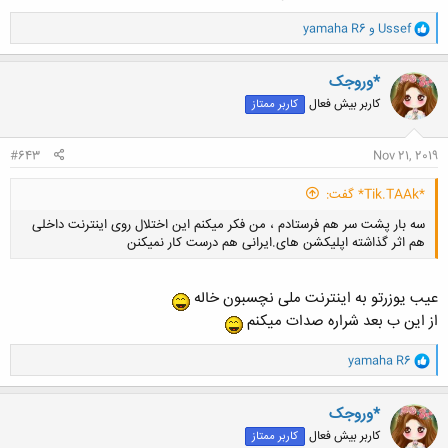
و
Ussef
و
yamaha R6
ا
ک
ن
*وروجک
ش
کاربر بیش فعال
کاربر ممتاز
ه
ا
:
#643
Nov 21, 2019
*Tik.TAAk* گفت:
سه بار پشت سر هم فرستادم‌ ، من فکر میکنم این اختلال روی اینترنت داخلی
هم اثر گذاشته اپلیکشن های.ایرانی هم درست کار نمیکنن
عیب یوزرتو به اینترنت ملی نچسبون خاله
از این ب بعد شراره صدات میکنم
کلیک کنید تا باز شود...
و
yamaha R6
ا
ک
ن
*وروجک
ش
کاربر بیش فعال
کاربر ممتاز
ه