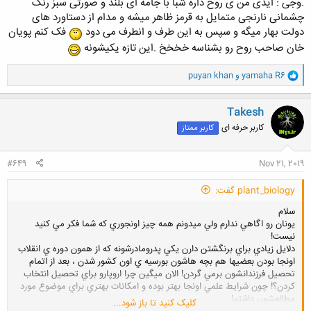
.وجی : ایدی من ی روح داره شبا با جامه ای بلند و صورتی سبز رنگ
چشمانی نارنجی متمایل به قرمز ظاهر میشه و مدام از دستاورد های
دولت بهار میگه و سپس به این طرف و انطرف می دود
فک کنم پویان
خان صاحب روح رو بشناسه خخخخ .این تازه یکیشونه
و
yamaha R6
و
puyan khan
ا
ک
ن
Takesh
ش
کاربر حرفه ای
کاربر ممتاز
ه
ا
:
#649
Nov 21, 2019
plant_biology گفت:
سلام
يونان رو اگاهي ندارم ولي ميدونم همه چيز اونجوري كه شما فكر مي كنيد
نيست!
دلايل زيادي براي برنگشتن دارن يكي پدرومادرشونه كه از همون دوره ي انقلاب
اونجا بودن بعضيها هم بچه هاشون بورسيه ي اون كشور شدن ، بعد از اتمام
تحصيل فرزندانشون برمي گردن! الان ميگين چرا اروپارو براي تحصيل انتخاب
كردن؟! چون شرايط علمي اونجا بهتر بوده و امكانات بهتري براي موضوع مورد
مطالعشون داشتم!
کلیک کنید تا باز شود...