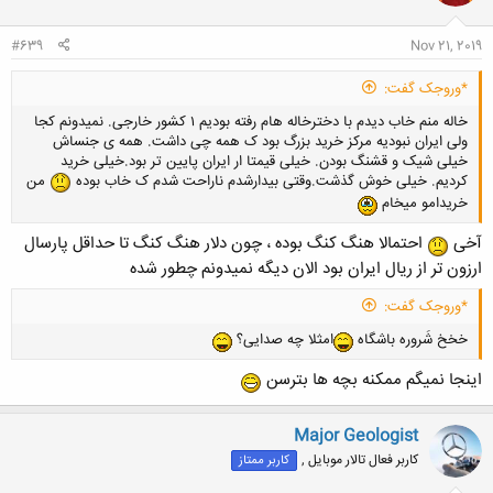
#639
Nov 21, 2019
*وروجک گفت:
خاله منم خاب دیدم با دخترخاله هام رفته بودیم ۱ کشور خارجی. نمیدونم کجا
ولی ایران نبودیه مرکز خرید بزرگ بود ک همه چی داشت. همه ی جنساش
خیلی شیک و قشنگ بودن. خیلی قیمتا ار ایران پایین تر بود.خیلی خرید
کردیم. خیلی خوش گذشت.وقتی بیدارشدم ناراحت شدم ک خاب بوده
من
خریدامو میخام
آخی
احتمالا هنگ کنگ بوده ، چون دلار هنگ کنگ تا حداقل پارسال
ارزون تر از ریال ایران بود الان دیگه نمیدونم چطور شده
*وروجک گفت:
خخخ شَروره باشگاه
امثلا چه صدایی؟
اینجا نمیگم ممکنه بچه ها بترسن
Major Geologist
کاربر فعال تالار موبایل ,
کاربر ممتاز