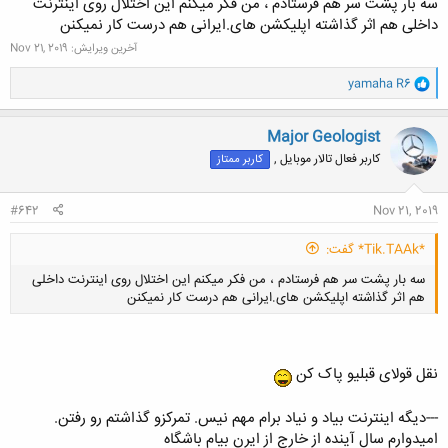
سه بار پشت سر هم فرستادم‌ ، من فکر میکنم این اختلال روی اینترنت
داخلی هم اثر گذاشته اپلیکشن های.ایرانی هم درست کار نمیکنن
آخرین ویرایش:
Nov 21, 2019
و
yamaha R6
ا
کلیک کنید تا باز شود...
ک
ن
Major Geologist
ش
کاربر فعال تالار موبایل ,
کاربر ممتاز
ه
ا
:
#642
Nov 21, 2019
*Tik.TAAk* گفت:
سه بار پشت سر هم فرستادم‌ ، من فکر میکنم این اختلال روی اینترنت داخلی
هم اثر گذاشته اپلیکشن های.ایرانی هم درست کار نمیکنن
نقل قولای قبلیو پاک کن
کلیک کنید تا باز شود...
---دیگه اینترنت بیاد و نیاد برام مهم نیس. تمرکزو گذاشتم رو رفتن.
امیدوارم سال آینده از خارج از ایرن بیام باشگاه