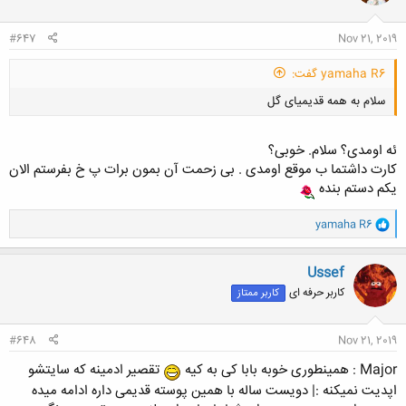
ا
:
#647
Nov 21, 2019
yamaha R6 گفت:
سلام به همه قدیمیای گل
ئه اومدی؟ سلام. خوبی؟
کارت داشتما ب موقع اومدی . بی زحمت آن بمون برات پ خ بفرستم الان
یکم دستم بنده
کلیک کنید تا باز شود...
و
yamaha R6
ا
ک
ن
Ussef
ش
کاربر حرفه ای
کاربر ممتاز
ه
ا
:
#648
Nov 21, 2019
Major : همینطوری خوبه بابا کی به کیه
تقصیر ادمینه که سایتشو
اپدیت نمیکنه :| دویست ساله با همین پوسته قدیمی داره ادامه میده