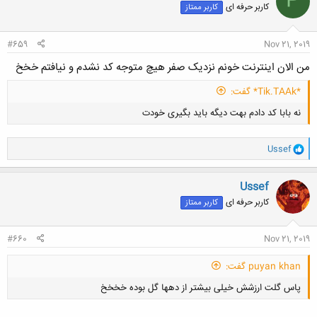
P
کاربر حرفه ای
کاربر ممتاز
#659
Nov 21, 2019
من الان اینترنت خونم نزدیک صفر هیچ متوجه کد نشدم و نیافتم خخخ
*Tik.TAAk* گفت:
نه بابا کد دادم بهت دیگه باید بگیری خودت
و
Ussef
ا
ک
ن
Ussef
ش
کاربر حرفه ای
کاربر ممتاز
ه
کلیک کنید تا باز شود...
ا
:
#660
Nov 21, 2019
puyan khan گفت:
پاس گلت ارزشش خیلی بیشتر از دهها گل بوده خخخخ