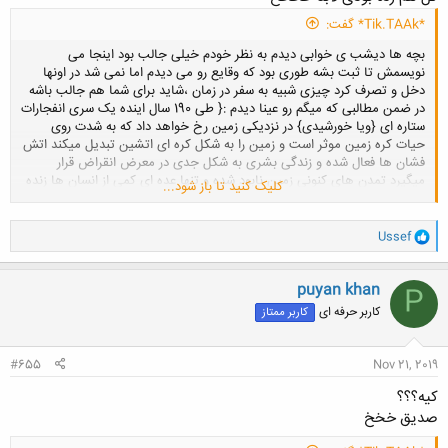
*Tik.TAAk* گفت:
بچه ها دیشب ی خوابی دیدم به نظر خودم خیلی جالب بود اینجا می
نویسمش تا ثبت بشه طوری بود که وقایع رو می دیدم اما نمی شد در اونها
دخل و تصرف کرد چیزی شبیه به سفر در زمان ،شاید برای شما هم جالب باشه
در ضمن مطالبی که میگم رو عینا دیدم :{ طی 190 سال اینده یک سری انفجارات
ستاره ای {ویا خورشیدی} در نزدیکی زمین رخ خواهد داد که به شدت روی
حیات کره زمین موثر است و زمین را به شکل کره ای اتشین تبدیل میکند اتش
فشان ها فعال شده و زندگی بشری به شکل جدی در معرض انقراض قرار
میگیرد تمدن های کنونی زمین نابود شده و تنها عده ای کمی از انسان ها زنده
کلیک کنید تا باز شود...
می مانند که به صورت دسته ای زندگی میکنند ، این روند ۶۰ سال ادامه خواهد
یافت ، در ۲۵۰ سال اینده و در سال ۶۰ ام فاجعه ، کلید حل مشکلات زمین در
آفریقای جنوبی کشف می شود ،افریقای جنوبی به مرکز جهان هستی در روی
و
Ussef
ا
زمین تبدیل میشود و جهان طی ۵۰ سال به شدت پیشرفت خواهد کرد حتی
ک
پیشرفته تر از جهان امروز }بعد تو خواب طوری بود که ادمهای اون زمان رو
ن
میدیدم که رفت و امد میکردن ولی نمیشد باهاشون حرف زد ، به خودم میگفتم
puyan khan
P
ش
تا ۲۵۰ سال دیگه استخون هامون هم نمونده
**** این نه فیلم بود نه
کاربر حرفه ای
کاربر ممتاز
ه
مستند و نه کتاب، قضاوت با خودتون
ا
:
#655
Nov 21, 2019
کیه؟؟؟
صدیق خخخ