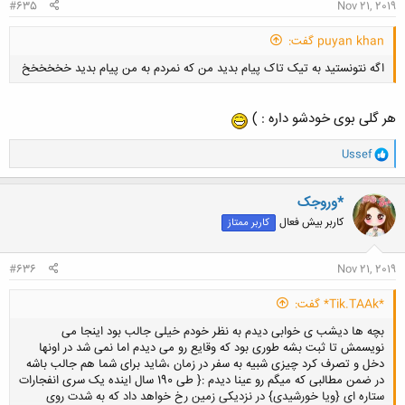
#635
Nov 21, 2019
puyan khan گفت:
اگه نتونستید به تیک تاک پیام بدید من که نمردم به من پیام بدید خخخخخخ
هر گلی بوی خودشو داره : )
و
Ussef
ا
ک
کلیک کنید تا باز شود...
ن
*وروجک
ش
کاربر بیش فعال
کاربر ممتاز
ه
ا
:
#636
Nov 21, 2019
*Tik.TAAk* گفت:
بچه ها دیشب ی خوابی دیدم به نظر خودم خیلی جالب بود اینجا می
نویسمش تا ثبت بشه طوری بود که وقایع رو می دیدم اما نمی شد در اونها
دخل و تصرف کرد چیزی شبیه به سفر در زمان ،شاید برای شما هم جالب باشه
در ضمن مطالبی که میگم رو عینا دیدم :{ طی 190 سال اینده یک سری انفجارات
ستاره ای {ویا خورشیدی} در نزدیکی زمین رخ خواهد داد که به شدت روی