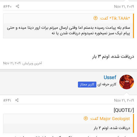
#640
Nov 21, 2019
*Tik.TAAk* گفت:
سلام بله پیامت رسیده بدستم اما وقتی ارسال میزنم برات ارور دیتا میده و حتی
پیام تیک سبز نمیخوره نمیدونم دریافت شدن یا نه
دریافت شده، اونم 3 بار
آخرین ویرایش:
Nov 21, 2019
کلیک کنید تا باز شود...
Ussef
کاربر حرفه ای
کاربر ممتاز
#641
Nov 21, 2019
[/QUOTE]
Major Geologist گفت:
دریافت شده، اونم 2 بار