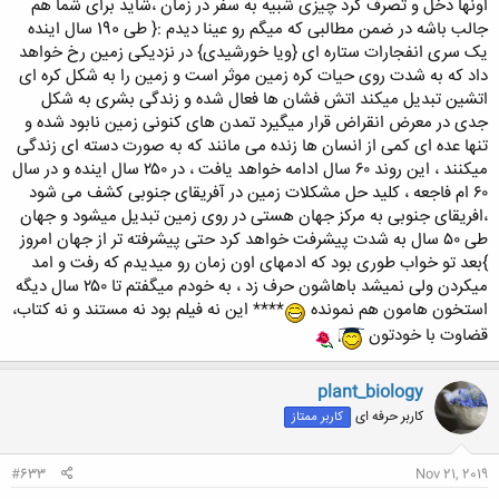
اونها دخل و تصرف کرد چیزی شبیه به سفر در زمان ،شاید برای شما هم
جالب باشه در ضمن مطالبی که میگم رو عینا دیدم :{ طی 190 سال اینده
یک سری انفجارات ستاره ای {ویا خورشیدی} در نزدیکی زمین رخ خواهد
داد که به شدت روی حیات کره زمین موثر است و زمین را به شکل کره ای
اتشین تبدیل میکند اتش فشان ها فعال شده و زندگی بشری به شکل
جدی در معرض انقراض قرار میگیرد تمدن های کنونی زمین نابود شده و
تنها عده ای کمی از انسان ها زنده می مانند که به صورت دسته ای زندگی
میکنند ، این روند ۶۰ سال ادامه خواهد یافت ، در ۲۵۰ سال اینده و در سال
۶۰ ام فاجعه ، کلید حل مشکلات زمین در آفریقای جنوبی کشف می شود
،افریقای جنوبی به مرکز جهان هستی در روی زمین تبدیل میشود و جهان
طی ۵۰ سال به شدت پیشرفت خواهد کرد حتی پیشرفته تر از جهان امروز
}بعد تو خواب طوری بود که ادمهای اون زمان رو میدیدم که رفت و امد
میکردن ولی نمیشد باهاشون حرف زد ، به خودم میگفتم تا ۲۵۰ سال دیگه
استخون هامون هم نمونده
**** این نه فیلم بود نه مستند و نه کتاب،
قضاوت با خودتون
plant_biology
کاربر حرفه ای
کاربر ممتاز
#633
Nov 21, 2019