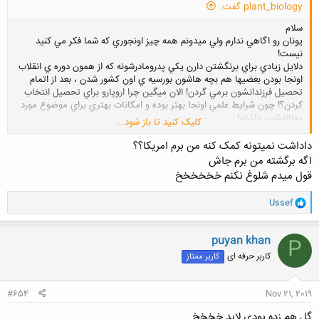
plant_biology گفت:
سلام
يونان رو اگاهي ندارم ولي ميدونم همه چيز اونجوري كه شما فكر مي كنيد
نيست!
دلايل زيادي براي برنگشتن دارن يكي پدرومادرشونه كه از همون دوره ي انقلاب
اونجا بودن بعضيها هم بچه هاشون بورسيه ي اون كشور شدن ، بعد از اتمام
تحصيل فرزندانشون برمي گردن! الان ميگين چرا اروپارو براي تحصيل انتخاب
كردن؟! چون شرايط علمي اونجا بهتر بوده و امكانات بهتري براي موضوع مورد
مطالعشون داشتم!
کلیک کنید تا باز شود...
حالا من كاري به اين چيزا ندارم هميشه هم مهاجرت گزينه ي خوبي نيست! به
نظرم ادم توي كشور خودش مي خواد كوچ كنه بايد حساب شده كار كنه و همه
داداشت نمیتونه کمک کنه من برم امریکا؟؟
جوانب رو بسنجه چه برسه به اينكه بخواهيد به كشور ديگه اي برين!
اگه برگشته من برم جاش
قول میدم شلوغ نکنم خخخخخخ
و
Ussef
ا
ک
ن
puyan khan
P
ش
کاربر حرفه ای
کاربر ممتاز
ه
ا
:
#654
Nov 21, 2019
گل هم زده بودی لابد خخخخ