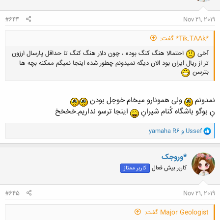
ا
:
#644
Nov 21, 2019
*Tik.TAAk* گفت:
آخی
احتمالا هنگ کنگ بوده ، چون دلار هنگ کنگ تا حداقل پارسال ارزون
تر از ریال ایران بود الان دیگه نمیدونم چطور شده اینجا نمیگم ممکنه بچه ها
بترسن
نمدونم
ولی همونارو میخام خوجل بودن
نِ بوگو باشگاه کُنام شیرانِ
اینجا ترسو نداریم.خخخخ
و
Ussef
و
yamaha R6
ا
ک
ن
*وروجک
ش
کاربر بیش فعال
کاربر ممتاز
ه
ا
:
#645
Nov 21, 2019
Major Geologist گفت: