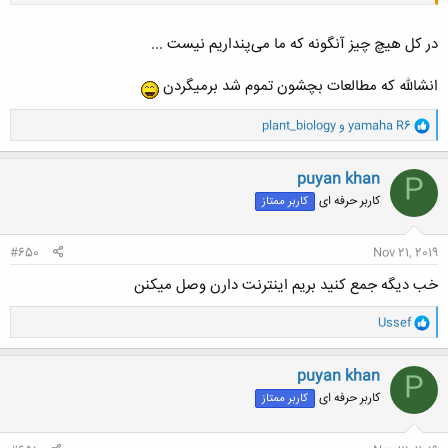
حالا من كاري به اين چيزا ندارم هميشه هم مهاجرت گزينه ي خوبي نيست! به
نظرم ادم توي كشور خودش مي خواد كوچ كنه بايد حساب شده كار كنه و همه
جوانب رو بسنجه چه برسه به اينكه بخواهيد به كشور ديگه اي برين!
در کل هیچ چیز آنگونه که ما می‌پنداریم نیست ...
انشالله که مطالعات بچشون تموم شد برمیگردن
و
yamaha R6
و
plant_biology
ا
ک
ن
puyan khan
P
ش
کاربر حرفه ای
کاربر ممتاز
ه
ا
:
#650
Nov 21, 2019
خب دیگه جمع کنید بریم اینترنت دارن وصل میکنن
و
Ussef
ا
ک
ن
puyan khan
P
ش
کاربر حرفه ای
کاربر ممتاز
ه
ا
: