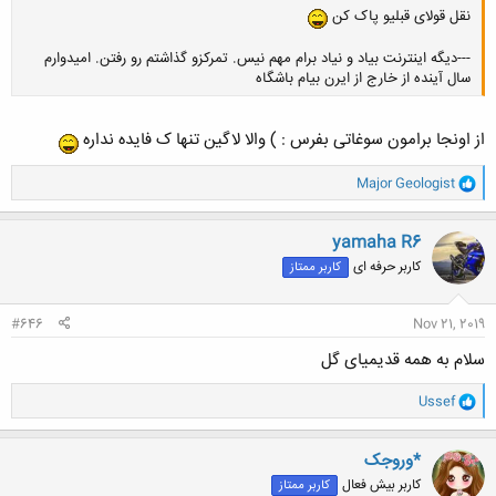
نقل قولای قبلیو پاک کن
---دیگه اینترنت بیاد و نیاد برام مهم نیس. تمرکزو گذاشتم رو رفتن. امیدوارم
سال آینده از خارج از ایرن بیام باشگاه
از اونجا برامون سوغاتی بفرس : ) والا لاگین تنها ک فایده نداره
کلیک کنید تا باز شود...
و
Major Geologist
ا
ک
ن
yamaha R6
ش
کاربر حرفه ای
کاربر ممتاز
ه
ا
:
#646
Nov 21, 2019
سلام به همه قدیمیای گل
و
Ussef
ا
ک
ن
*وروجک
ش
کاربر بیش فعال
کاربر ممتاز
ه