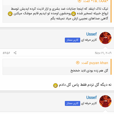
*Tik.TAAk* گفت:
تیک تاک اینقد که اینجا جنایات ضد بشری و ازار اذیت کرده ایدیش توسط
ارواح خبیثه تسخیر شده
روحشون اومده تو ایدیم قایم موشک میکنن
گاهی صداهای عجیبی ازش میاد نمیشه بگم
Ussef
کاربر حرفه ای
کاربر ممتاز
کلیک کنید تا باز شود...
#656
Nov 21, 2019
puyan khan گفت:
گل هم زده بودی لابد خخخخ
نه دیگه گل نزدم فقط پاس گل دادم
Ussef
کاربر حرفه ای
کاربر ممتاز
کلیک کنید تا باز شود...