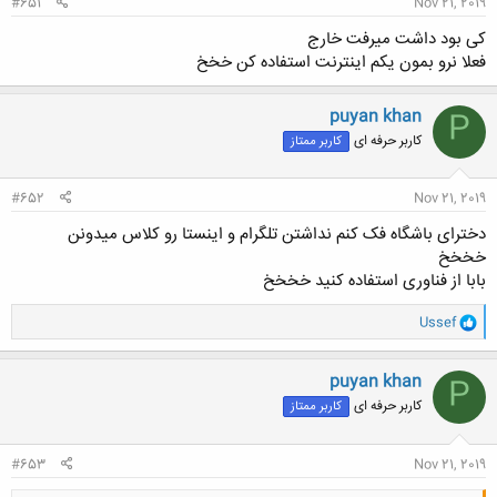
#651
Nov 21, 2019
کی بود داشت میرفت خارج
فعلا نرو بمون یکم اینترنت استفاده کن خخخ
puyan khan
P
کاربر حرفه ای
کاربر ممتاز
#652
Nov 21, 2019
دخترای باشگاه فک کنم نداشتن تلگرام و اینستا رو کلاس میدونن
خخخخ
بابا از فناوری استفاده کنید خخخخ
و
Ussef
ا
ک
ن
puyan khan
P
ش
کاربر حرفه ای
کاربر ممتاز
ه
ا
:
#653
Nov 21, 2019