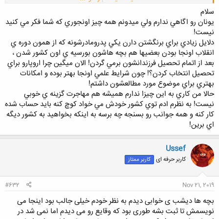
سلام
يونان رو اگاهي ندارم ولي ميدونم همه چيز اونجوري كه شما فكر مي كنيد
نيست!
دلايل زيادي براي برنگشتن دارن يكي پدرومادرشونه كه از همون دوره ي
انقلاب اونجا بودن بعضيها هم بچه هاشون بورسيه ي اون كشور شدن ،
بعد از اتمام تحصيل فرزندانشون برمي گردن! الان ميگين چرا اروپارو براي
تحصيل انتخاب كردن؟! چون شرايط علمي اونجا بهتر بوده و امكانات
بهتري براي موضوع مورد مطالعشون داشتم!
حالا من كاري به اين چيزا ندارم هميشه هم مهاجرت گزينه ي خوبي
نيست! به نظرم ادم توي كشور خودش مي خواد كوچ كنه بايد حساب شده
كار كنه و همه جوانب رو بسنجه چه برسه به اينكه بخواهيد به كشور ديگه
اي برين!
Ussef
کاربر حرفه ای
کاربر ممتاز
#632
Nov 21, 2019
بچه ها دیشب ی خوابی دیدم به نظر خودم خیلی جالب بود اینجا می
نویسمش تا ثبت بشه طوری بود که وقایع رو می دیدم اما نمی شد در