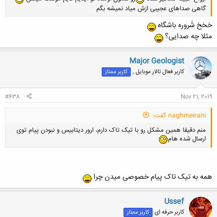
گاهی صداهای عجیبی ازش میاد نمیشه بگم
خخخ شَروره باشگاه
مثلا چه صدایی؟
کلیک کنید تا باز شود...
Major Geologist
کاربر فعال تالار موبایل ,
کاربر ممتاز
#638
Nov 21, 2019
naghmeirani گفت:
منم دقیقا همین مشکل رو با تیک تاک دارم، ارور دیتابیس و نبودن پیام توی
ارسال شده هام
همه به تیک تاک پیام خصوصی میدن چرا
Ussef
کاربر حرفه ای
کاربر ممتاز