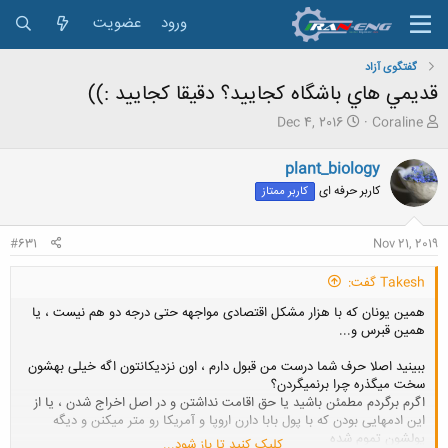
ورود
عضویت
گفتگوی آزاد
قديمي هاي باشگاه كجاييد؟ دقيقا كجاييد :))
ش
ت
Dec 4, 2016
Coraline
ر
ا
و
ر
plant_biology
ع
ی
کاربر حرفه ای
کاربر ممتاز
ک
خ
ن
ش
ن
ر
#631
Nov 21, 2019
د
و
ه
ع
Takesh گفت:
م
و
همین یونان که با هزار مشکل اقتصادی مواجهه حتی درجه دو هم نیست ، یا
ض
همین قبرس و...
و
ع
ببینید اصلا حرف شما درست من قبول دارم ، اون نزدیکانتون اگه خیلی بهشون
سخت میگذره چرا برنمیگردن؟
اگرم برگردم مطمئن باشید یا حق اقامت نداشتن و در اصل اخراج شدن ، یا از
این ادمهایی بودن که با پول بابا دارن اروپا و آمریکا رو متر میکنن و دیگه
پولشون تموم شده
کلیک کنید تا باز شود...