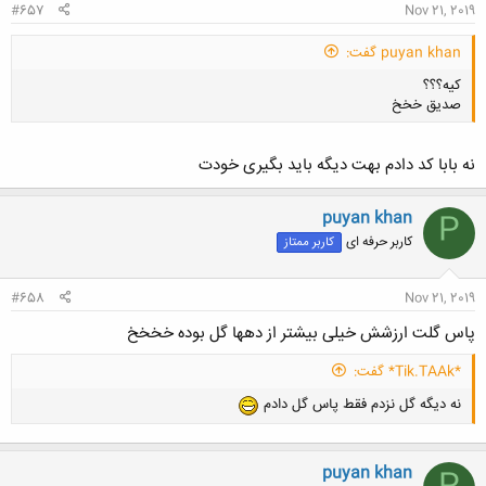
#657
Nov 21, 2019
puyan khan گفت:
کیه؟؟؟
صدیق خخخ
نه بابا کد دادم بهت دیگه باید بگیری خودت
puyan khan
P
کلیک کنید تا باز شود...
کاربر حرفه ای
کاربر ممتاز
#658
Nov 21, 2019
پاس گلت ارزشش خیلی بیشتر از دهها گل بوده خخخخ
*Tik.TAAk* گفت:
نه دیگه گل نزدم فقط پاس گل دادم
puyan khan