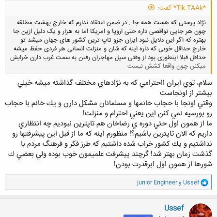
*Tik.TAAk* گفت:
نژاد پرستی که هست همه جا . در ضمن اعتقاد ندارم که خارج بهشت مطلقه
چون هر جایی نواقصی داره حتی اروپا و امریکا اما به هزار و یک دلیل ازین جا
بهتره که اگر این دلایل نبود ایران جزو تاپ ترین کشور های جهان میشد تو
خارج حداقل خوبی که داره اینه که شان و منزلت انسانی هر فردی حفظ میشه
حداقل قبلا اینطوری بود از وقتی سیل مهاجران رفتن به سمت غرب دارن خرابش
میکنن چون واقعا کشش نیست
سلام، توي ايران ااحترامي كه به نژادهاي مختلف گذاشته ميشه خيلي
کلیک کنید تا باز شود...
بيشتر از اونجاست
وقتي اونجا با حجاب خانمها و مسلمانان مشكل دارن و يك خانم با حجاب
رو بورسيه نمي كنن اين يعني احترام و منزلت!
ما از همون اول حتي دوره ي رضاخان هم تاپترين نبوديم چه انتظاري
داريم كه الان تاپترين باشيم؟! منظورم اينه كه ما از قبل اين پيشرفتها رو
نداشتيم و يك كشور خراب شده داشتيم كه طرز فكر و فرهنگ مردم با
گذشت زمان بهتر شد! گرچند پيشرفت علميمون خوب بوده ولي بعضي ك
شورها از همون اول ابرقدرت بودن!
و
Ussef
و
junior Engineer
ا
ک
ن
Ussef
ش