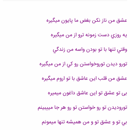
عشق من ناز نکن بغض ما پايون ميگيره
يه روزي دست زمونه ترو از من ميگيره
وقتي تنها با تو بودن واسه من زندگي
تورو ديدن توروخواستن رو کي از من ميگيره
عشق من قلب اين عاشق با تو اروم ميگيره
بی تو عشق تو این عاشق داغون میمیره
توروديدن تو رو خواستن تو رو هر جا مييبينم
بي تو و عشق تو و من هميشه تنها ميمونم