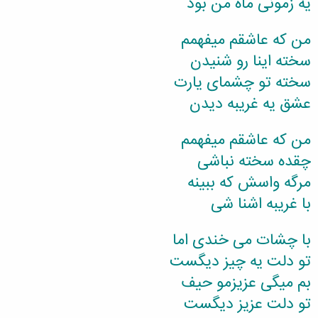
یه زمونی ماه من بود
من که عاشقم میفهمم
سخته اینا رو شنیدن
سخته تو چشمای یارت
عشق یه غریبه دیدن
من که عاشقم میفهمم
چقده سخته نباشی
مرگه واسش که ببینه
با غریبه اشنا شی
با چشات می خندی اما
تو دلت یه چیز دیگست
بم میگی عزیزمو حیف
تو دلت عزیز دیگست