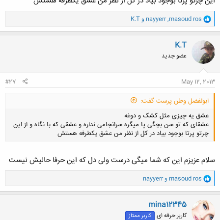
این چرتو پرتا بوجود بیاد در کل از نظر من عشق یکطرفه هستش
و
masoud ros
,
nayyerr
و
K.T
ا
ک
ن
K.T
ش
عضو جدید
ه
ا
:
#27
May 12, 2013
ابولفضل وطن پرست گفت:
عشق یه چیزی مثل کشک و دوغه
عشقای که تو سن بچگی پا میگره سرانجامی نداره و عشقی که با نگاه و از این
چرتو پرتا بوجود بیاد در کل از نظر من عشق یکطرفه هستش
سلام عزیزم این که شما میگی درست ولی دل که این حرفا حالیش نیست
و
masoud ros
و
nayyerr
کلیک کنید تا باز شود...
ا
ک
ن
mina12345
ش
کاربر حرفه ای
کاربر ممتاز
ه