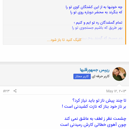
چه خونبها به از این کشتگان کوی تو را
که بنگرند به محشر دوباره روی تو را
تمام گمشدگان ره تو ایم و کنیم ؛
بهر طریق که باشیم جستجوی تو را
دم مسیح که گویند روح پرور بود
کلیک کنید تا باز شود...
یقینم آنکه به لب داشت گفتگوی تو را
ز غصه چون پر کاهی شود ز قصه ی من
اگر به کوه دهم شرح آرزوی تو را
سبو کشان محبت کشند دوش به دوش
رییس جمهورقلبها
اگر گناه دو عالم بود سبوی تو را
کاربر حرفه ای
کاربر ممتاز
بخود مناز و مخند اینقدر به گریه ی من
که آب چشم من افزوده آبروی تو را
#23
May 12, 2013
تا چند پیش ناز تو باید نیاز کرد؟
ز آب دیده صبوحی وضو مساز که خون
مضاف باشد و باطل کند وضوی تو را
بر ناز خود بناز که نازت کشیدنی است !
چشمت نظر ز لطف به عاشق نمی کند
چون آهوی خطائی کارش رمیدنی است