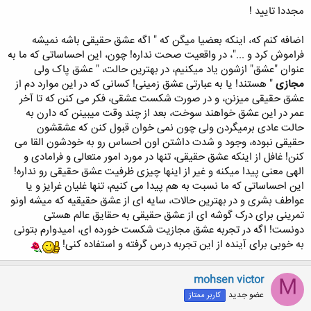
مجددا تایید !
اضافه کنم که، اینکه بعضیا میگن که " اگه عشق حقیقی باشه نمیشه
فراموش کرد و ..."، در واقعیت صحت نداره! چون، این احساساتی که ما به
کلیک کنید تا باز شود...
عنوان "عشق" ازشون یاد میکنیم، در بهترین حالت، " عشق پاک ولی
مجازی
" هستند! یا به عبارتی عشق زمینی! کسانی که در این موارد دم از
عشق حقیقی میزنن، و در صورت شکست عشقی، فکر می کنن که تا آخر
عمر در این عشق خواهند سوخت، بعد از چند وقت میبینن که دارن به
حالت عادی برمیگردن ولی چون نمی خوان قبول کنن که عشقشون
حقیقی نبوده، وجود و شدت داشتن اون احساس رو به خودشون القا می
کنن! غافل از اینکه عشق حقیقی، تنها در مورد امور متعالی و فرامادی و
الهی معنی پیدا میکنه و غیر از اینها چیزی ظرفیت عشق حقیقی رو نداره!
این احساساتی که ما نسبت به هم پیدا می کنیم، تنها غلیان غرایز و یا
عواطف بشری و در بهترین حالات، سایه ای از عشق حقیقیه که میشه اونو
تمرینی برای درک گوشه ای از عشق حقیقی به حقایق عالم هستی
دونست! اگه در تجربه عشق مجازیت شکست خورده ای، امیدوارم بتونی
به خوبی برای آینده از این تجربه درس گرفته و استفاده کنی!
mohsen victor
M
عضو جدید
کاربر ممتاز