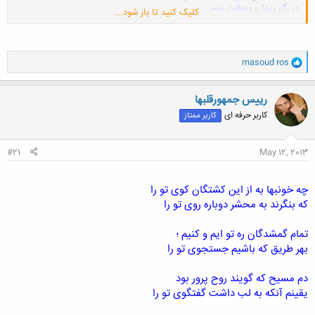
در رگ پیدا و پنهانت منم
کلیک کنید تا باز شود...
سالها با جور لیلی ساختی
من کنارت بودم و نشناختی
و
masoud ros
ا
ک
ن
رییس جمهورقلبها
ش
کاربر حرفه ای
کاربر ممتاز
ه
ا
:
#21
May 12, 2013
چه خونبها به از این کشتگان کوی تو را
که بنگرند به محشر دوباره روی تو را
تمام گمشدگان ره تو ایم و کنیم ؛
بهر طریق که باشیم جستجوی تو را
دم مسیح که گویند روح پرور بود
یقینم آنکه به لب داشت گفتگوی تو را