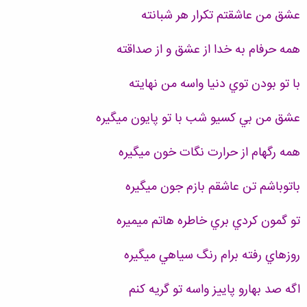
عشق من عاشقتم تکرار هر شبانته
همه حرفام به خدا از عشق و از صداقته
با تو بودن توي دنيا واسه من نهايته
عشق من بي کسيو شب با تو پايون ميگيره
همه رگهام از حرارت نگات خون ميگيره
باتوباشم تن عاشقم بازم جون میگیره
تو گمون کردي بري خاطره هاتم ميميره
روزهاي رفته برام رنگ سياهي ميگيره
اگه صد بهارو پاييز واسه تو گريه کنم