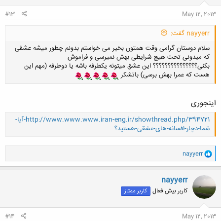
#13
May 12, 2013
nayyerr گفت:
سلام دوستان گرامی وقت همتون بخیر می خواستم بدونم چطور میشه عشقی
که میدونی تحت هیچ شرایطی بهش نمیرسی و فراموش
بکنی؟؟؟؟؟؟؟؟؟؟؟؟؟؟؟ این عشق میتونه یکطرفه باشه یا دوطرفه (مهم این
هست که عمرا بهش برسی) باتشکر
اینجوری
http://www.www.www.iran-eng.ir/showthread.php/394721-آیا-
شما-دچار-افسانه-های-عشقی-هستید؟
و
nayyerr
ا
ک
ن
nayyerr
ش
کلیک کنید تا باز شود...
کاربر بیش فعال
کاربر ممتاز
ه
ا
:
#14
May 12, 2013