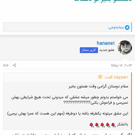
و
سناساوجی
ا
ک
ن
hanane1
ش
عضو جدید
کاربر ممتاز
ه
ا
:
#16
May 12, 2013
nayyerr گفت:
سلام دوستان گرامی وقت همتون بخیر
می خواستم بدونم چطور میشه عشقی که میدونی تحت هیچ شرایطی بهش
نمیرسی و فراموش بکنی؟؟؟؟؟؟؟؟؟؟؟؟؟؟؟
این عشق میتونه یکطرفه باشه یا دوطرفه (مهم این هست که عمرا بهش برسی)
باتشکر