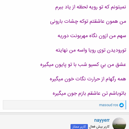
نميتونم که تو رویه لحظه از ياد ببرم
من همون عاشقتم ت
وکه چشات
بارون
ی
سهم من ازون نگاه مهربونت دوريه
تورودیدن توی رویا واسه من نهایته
عشق من بي کسيو شب با تو پايون ميگيره
همه رگهام از حرارت نگات خون ميگيره
باتوباشم تن عاشقم بازم جون میگیره
و
masoud ros
ا
ک
ن
nayyerr
ش
کاربر بیش فعال
کاربر ممتاز
ه