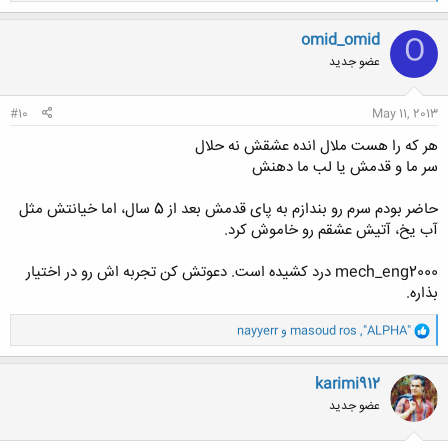
ک
ن
omid_omid
O
ش
عضو جدید
ه
ا
:
#10
May 11, 2013
هر که را هست ملال انده عشقش نه حلال
سر ما و قدمش یا لب ما دهنش
حاضر بودم سرم رو بندازم به پای قدمش بعد از 5 سال، اما خیانتش مثل
آب یخ، آتیش عشقم رو خاموش کرد.
mech_eng2000 درد کشیده است. دعوتش کن تجربه اش رو در اختیار
بذاره.
و
"ALPHA"
,
masoud ros
و
nayyerr
ا
ک
ن
karimi912
ش
عضو جدید
ه
ا
: