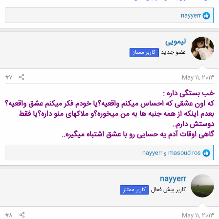
و
nayyerr
ا
ک
ن
لیمویی
ش
عضو جدید
کاربر ممتاز
ه
ا
:
#7
May 11, 2013
خب بستگی داره :
که اون عشقی که احساس میکنم واقعیه؟یا خودم فکر میکنم عشق واقعیه؟
بعدم اینکه از همه جنبه ها به من میخوره؟و ملاکهای منو داره؟یا فقط
دوستش دارم..
گاهی اوقات آدم یه حسایی رو با عشق اشتباه میگیره..
و
masoud ros
و
nayyerr
ا
ک
ن
nayyerr
ش
کاربر بیش فعال
کاربر ممتاز
ه
ا
:
#8
May 11, 2013