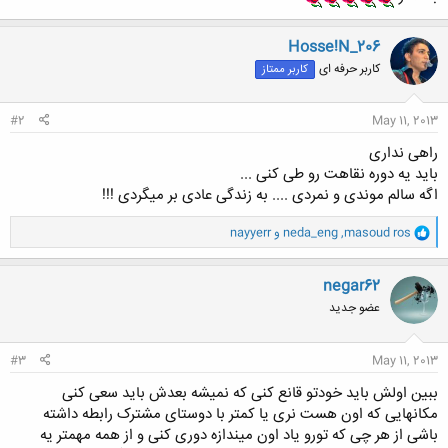
Hosse!N_206
کاربر حرفه ای
کاربر ممتاز
#2
May 11, 2013
راهی نداری
باید یه دوره نقاهت رو طی کنی ...
اگه سالم موندی و نمردی .... به زندگی عادی بر میگردی !!!
و
masoud ros
,
neda_eng
و
nayyerr
ا
ک
ن
negar62
ش
عضو جدید
ه
ا
:
#3
May 11, 2013
ببین اولش باید خودتو قانع کنی که نمیشه بعدش باید سعی کنی
مکانهایی که اون هست نری یا کمتر با دوستای مشترک رابطه داشته
باشی از هر چی که تورو یاد اون میندازه دوری کنی و از همه مهمتر یه