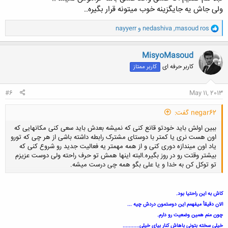
ولی جاش یه جایگزینه خوب میتونه قرار بگیره..
و
masoud ros
,
nedashiva
و
nayyerr
ا
ک
ن
MisyoMasoud
ش
کاربر حرفه ای
کاربر ممتاز
ه
ا
:
#6
May 11, 2013
negar62 گفت:
ببین اولش باید خودتو قانع کنی که نمیشه بعدش باید سعی کنی مکانهایی که
اون هست نری یا کمتر با دوستای مشترک رابطه داشته باشی از هر چی که تورو
یاد اون میندازه دوری کنی و از همه مهمتر یه فعالیت جدید رو شروع کنی که
بیشتر وقتت رو در روز بگیره.البته اینها همش تو حرف راحته ولی دوست عزیزم
تو توکل کن به خدا و یا علی بگو همه چی درست میشه.
کاش به این راحتیا بود.
کلیک کنید تا باز شود...
الان دقیقأ میفهمم این دوستمون دردش چیه ...
چون منم همین وضعیت رو دارم.
خیلی سخته بتونی باهاش کنار بیای خیلی...........