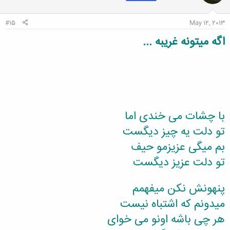
ا
:
#15
May 12, 2013
اگه میتونه غریبه ...
با چشات می خندی اما
تو دلت یه چیز دیگست
بم میگی عزیزمو حیف
تو دلت عزیز دیگست
پنهونش نکن میفهمم
میدونم که اشتباه نیست
هر چی باشه اونو می خوای