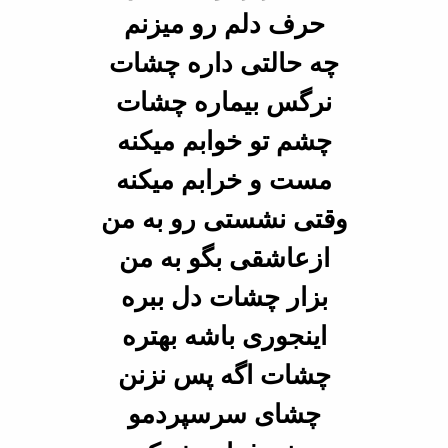
حرف دلم رو میزنم
چه حالتی داره چشات
نرگس بیماره چشات
چشم تو
خوابم میکنه
مست و خرابم میکنه
وقتی نشستی رو به من
ازعاشقی بگو به
من
بزار چشات دل ببره
اینجوری باشه بهتره
چشات اگه پس نزنن
چشای
سرسپردمو