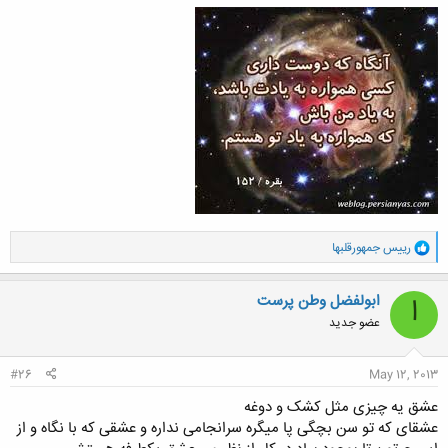
خوشدل مرا نمای به دشنامت ای حبیب
چون حرف تلخ از لب شیرین شنیدنی است
بر نقد جان دو بوسه ز لعل تو خواستم
گرچه گرانبهاست ولیکن خریدنی است
مانع مشو ز لعل لبت بوسه خواستم
هر شکّرین لبی نمکین شد چشیدنی است
جز من هر آنکه دست صبوحی به تو فکند
قطعش نما ز دوش که دستش بریدنی است !
و
رییس جمهورقلبها
ا
ک
ن
ابولفضل وطن پرست
ا
ش
عضو جدید
ه
ا
:
#26
May 12, 2013
عشق یه چیزی مثل کشک و دوغه
عشقای که تو سن بچگی پا میگره سرانجامی نداره و عشقی که با نگاه و از