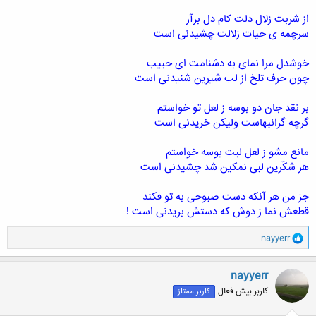
از شربت زلال دلت کام دل برآر
سرچمه ی حیات زلالت چشیدنی است
خوشدل مرا نمای به دشنامت ای حبیب
چون حرف تلخ از لب شیرین شنیدنی است
بر نقد جان دو بوسه ز لعل تو خواستم
گرچه گرانبهاست ولیکن خریدنی است
مانع مشو ز لعل لبت بوسه خواستم
هر شکّرین لبی نمکین شد چشیدنی است
جز من هر آنکه دست صبوحی به تو فکند
قطعش نما ز دوش که دستش بریدنی است !
و
nayyerr
ا
ک
ن
nayyerr
ش
کاربر بیش فعال
کاربر ممتاز
ه
ا
: