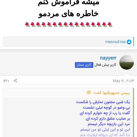
میشه فراموش کنم
خاطره های
مردمو
و
masoud ros
ا
ک
ن
nayyerr
ش
کاربر بیش فعال
کاربر ممتاز
ه
ا
:
#20
May 12, 2013
رییس جمهورقلبها گفت:
یک شبی مجنون نمازش را شکست
بی وضو در کوچه لیلی نشست
گفت یا رب از چه خوارم کرده ای
بر صلیب عشق دارم کرده ای
مرد این بازیچه دیگر نیستم
این تو و این لیلی تو من نیستم
ندا آمد که ای دیوانه لیلایت منم