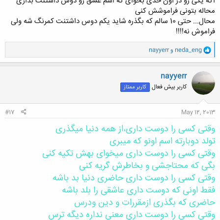
اگه یکی رو در اون حدی بخوای که اسم عشق رو دوس داشتنت بذاری
محاله بتونی فراموشش کنی
محال... حتی 10 سالم که بگذره شاید یکم دوس داشتنت کمرنگ شه ولی
فراموش نه!!!!
و
neda_eng
و
nayyerr
ا
ک
ن
nayyerr
ش
کاربر بیش فعال
کاربر ممتاز
ه
ا
:
#17
May 12, 2013
وقتی کسی را دوست داری،از همه دنیا میگذری
تولد دوبارته اسم اونو که میبری
وقتی کسی را دوست داری میخوای بهش تکیه کنی
بگی که محتاجشی و بخاطرش گریه کنی
وقتی کسی را دوست داری حاضری دنیا بد باشه
فقط اونی که دوست داری عاشقی را بلد باشه
حاضری که بگذری ازمقررات و دین ودرس
وقتی کسی را دوست داری معنی نداره دیگه ترس