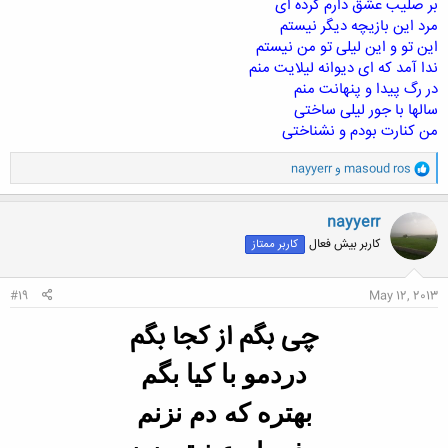
بر صلیب عشق دارم کرده ای
مرد این بازیچه دیگر نیستم
این تو و این لیلی تو من نیستم
ندا آمد که ای دیوانه لیلایت منم
در رگ پیدا و پنهانت منم
سالها با جور لیلی ساختی
من کنارت بودم و نشناختی
و
masoud ros
و
nayyerr
ا
ک
ن
nayyerr
ش
کاربر بیش فعال
کاربر ممتاز
ه
ا
:
#19
May 12, 2013
چی بگم از کجا
بگم
دردمو با کیا بگم
بهتره که دم نزنم