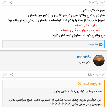
#11
May 11, 2013
من كه نتونستم...
هنوزم بعضي وقتها ميرم در خونشون و از دور ميبينمش
امروز هم بعد از مدتها رفتم اما نتونستم ببينمش... يعني زودتر رفته بود
باز مي لرزد دلم، دستم
باز گويي در جهان ديگري هستم
بي وفايي كرد اما هنوزم دوستش دارم!
و
nayyerr
ا
ک
ن
mor1360
ش
عضو جدید
ه
ا
:
#12
May 12, 2013
nayyerr گفت:
سلام دوستان گرامی وقت همتون بخیر
می خواستم بدونم چطور میشه عشقی که میدونی تحت هیچ شرایطی بهش
نمیرسی و فراموش بکنی؟؟؟؟؟؟؟؟؟؟؟؟؟؟؟