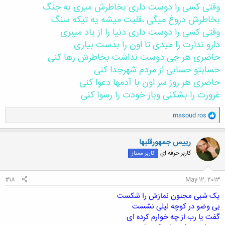
وقتی کسی را دوست داری بخاطرش میری به جنگ
بخاطرش دروغ میگی ،قلبت میشه یه تیکه سنگ
وقتی کسی را دوست داری دنیا را از یاد میبری
دارو ندارت را میدی تا اون را بدست بیاری
حاضری هر چی دوست نداشت بخاطرش رها کنی
حسابتو حسابی از مردم شهرجدا کنی
حاضری هر روز سر اون با آدمها دعوا کنی
غرورت را بشکنی وباز خودت را رسوا کنی
و
masoud ros
ا
ک
ن
رییس جمهورقلبها
ش
کاربر حرفه ای
کاربر ممتاز
ه
ا
:
#18
May 12, 2013
یک شبی مجنون نمازش را شکست
بی وضو در کوچه لیلی نشست
گفت یا رب از چه خوارم کرده ای