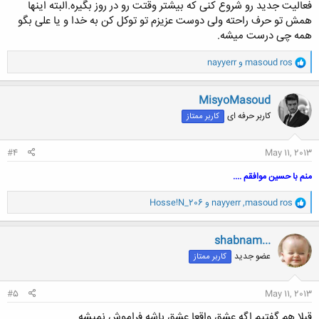
فعالیت جدید رو شروع کنی که بیشتر وقتت رو در روز بگیره.البته اینها
همش تو حرف راحته ولی دوست عزیزم تو توکل کن به خدا و یا علی بگو
همه چی درست میشه.
و
masoud ros
و
nayyerr
ا
ک
ن
MisyoMasoud
ش
کاربر حرفه ای
کاربر ممتاز
ه
ا
:
#4
May 11, 2013
منم با حسین موافقم ....
و
masoud ros
,
nayyerr
و
Hosse!N_206
ا
ک
ن
shabnam...
ش
عضو جدید
کاربر ممتاز
ه
ا
:
#5
May 11, 2013
قبلا هم گفتیم اگه عشق واقعا عشق باشه فراموش نمیشه..