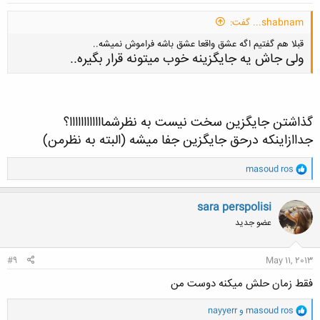
shabnam... گفت:
قبلا هم گفتیم اگه عشق واقعا عشق باشه فراموش نمیشه..
ولی جاش یه جایگزینه خوب میتونه قرار بگیره..
گذاشتن جایگزین سخت نیست به نظرشماااااااااااا؟
جداازاینکه د
رحق جایگزین جفا میشه (البته به نظرمن)
کلیک کنید تا باز شود...
و
masoud ros
ا
ک
ن
sara perspolisi
ش
عضو جدید
ه
ا
:
#9
May 11, 2013
فقط زمان حلش میکنه دوست من
و
masoud ros
و
nayyerr
ا