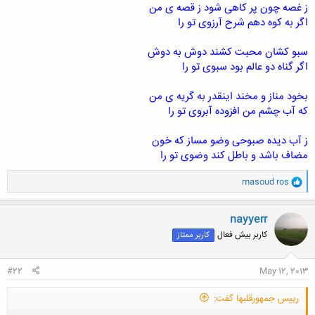
ز غصه چون پر کاهی شود ز قصه ی من
اگر به کوه دهم شرح آرزوی تو را
سبو کشان محبت کشند دوش به دوش
اگر گناه دو عالم بود سبوی تو را
بخود مناز و مخند اینقدر به گریه ی من
که آب چشم من افزوده آبروی تو را
ز آب دیده صبوحی وضو مساز که خون
مضاف باشد و باطل کند وضوی تو را
و
masoud ros
ا
ک
ن
nayyerr
ش
کاربر بیش فعال
کاربر ممتاز
ه
ا
:
#22
May 12, 2013
رییس جمهورقلبها گفت: