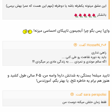
این عشق میتونه یکطرفه باشه یا دوطرفه (مهم این هست که عمرا بهش برسی)
باتشکر
وای! پس بگو چرا آبجیمون تاپیکای احساسی میزنه!
Hosse!N_206 گفت:
راهی نداری
باید یه دوره نقاهت رو طی کنی ...
اگه سالم موندی و نمردی .... به زندگی عادی بر میگردی !!!
تایید میشه! بستگی به شدتش داره! واسه من، 5-6 سالی طول کشید و
هنوز هم برام یه خاطره تلخ، یا بهتر بگم، آموزندس!
کلیک کنید تا باز شود...
sara perspolisi گفت:
فقط زمان حلش میکنه دوست من