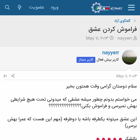
ورود
عضویت
گفتگوی آزاد
فراموش کردن عشق
ش
ت
May 11, 2013
nayyerr
ر
ا
و
ر
nayyerr
ع
ی
کاربر بیش فعال
کاربر ممتاز
ک
خ
ن
ش
ن
ر
#1
May 11, 2013
د
و
ه
ع
سلام دوستان گرامی وقت همتون بخیر
م
و
می خواستم بدونم چطور میشه عشقی که میدونی تحت هیچ شرایطی
ض
بهش نمیرسی و فراموش بکنی؟؟؟؟؟؟؟؟؟؟؟؟؟؟؟
و
ع
این عشق میتونه یکطرفه باشه یا دوطرفه (مهم این هست که عمرا بهش
برسی)
باتشکر