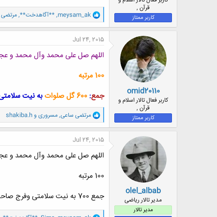
کاربر فعال تالار اسلام و
قرآن ,
و
meysam_ak
,
**آگاهدخت**
,
مرتضی 
کاربر ممتاز
ا
ک
ن
Jul 24, 2015
ش
ه
اللهم صل علی محمد وآل محمد و عج
ا
:
100 مرتبه
omid20110
جمع
:
600 گل صلوات
به نیت سلامتی
کاربر فعال تالار اسلام و
قرآن ,
و
مرتضی ساعی
,
مسروری
و
shakiba.h
کاربر ممتاز
ا
ک
ن
Jul 24, 2015
ش
ه
اللهم صل علی محمد وآل محمد و عج
ا
:
100 مرتبه
olel_albab
جمع 700 به نیت سلامتی وفرج صاحب الزمان عج
مدیر تالار ریاضی
مدیر تالار
و