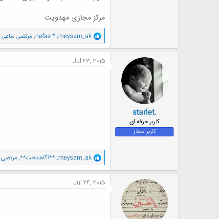
مرکز مجازی مهدویت
و
meysam_ak
,
nafas *
,
مرتضی ساعی
و 2 
ا
ک
ن
Jul 23, 2015
ش
ه
ا
:
starlet.
کاربر حرفه ای
کاربر ممتاز
و
meysam_ak
,
**آگاهدخت**
,
مرتضی 
ا
ک
ن
Jul 24, 2015
ش
ه
ا
: