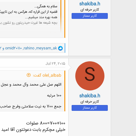
shakiba.h
سلام به همگی...
کاربر حرفه ای
قضیه از این قراره که، هرکس به این تایپیک
کاربر ممتاز
همه بهره مند میشیم....
بچه شیعه ها غیرت حیدریتون رو نشون بدی
یا علی
مشاهده پیوست 247337
و
meysam_ak
,
rahino
,
omid20110
و 2 کاربر دیگر
ا
ک
سلام
دعا برای سلامتی و تعجیل در فرج یکی ا
ن
Jul 24, 2015
S
فرج آقا امام زمان نیازی به صلوا
موفق و سلامت باشید
ش
ه
این حرفا از قشر تحصیل کرده بعی
olel_albab گفت:
ا
باید در رفتار و کردار اجتماعی طل
:
اللهم صل علی محمد وآل محمد و عجل 
shakiba.h
100 مرتبه
کاربر حرفه ای
جمع 700 به نیت سلامتی وفرج صاحب الزمان عج
کاربر ممتاز
700+100=800 صلوات
خیلی مچکرم بابت دعوتتون آقا امید