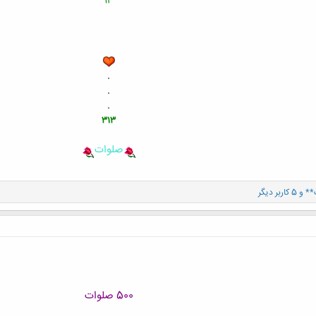
13
.
.
.
313
صلوات
**
و 5 کاربر دیگر
500 صلوات