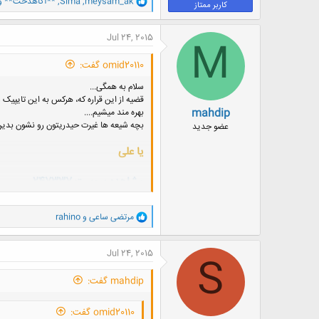
meysam_ak
,
Sima
,
**آگاهدخت**
و 5 کار
کاربر ممتاز
ا
ک
ن
Jul 24, 2015
M
ش
ه
omid20110 گفت:
ا
:
سلام به همگی...
قضیه از این قراره که، هرکس به این تایپیک سر
mahdip
بهره مند میشیم....
بچه شیعه ها غیرت حیدریتون رو نشون بدین و
عضو جدید
یا علی
مشاهده پیوست 247337
سلام
و
مرتضی ساعی
و
rahino
فرج آقا امام زمان نیازی به صلوات و
ا
ک
این حرفا از قشر تحصیل کرده بعیده
ن
Jul 24, 2015
S
باید در رفتار و کردار اجتماعی طلب 
ش
ه
mahdip گفت:
ا
:
omid20110 گفت: