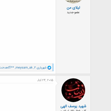
لیلای من
عضو جدید
و
شهریاری 2
,
meysam_ak
,
**آگاهدخت
ا
ک
ن
Jul 24, 2015
ش
ه
ا
:
شهید یوسف الهی