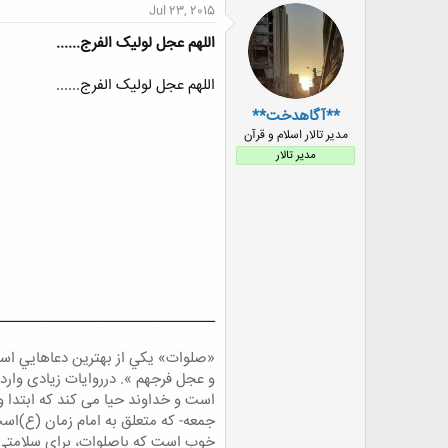
ن
Jul 23, 2015
ش
ه
اللهم عجل لولیک الفرج......
ا
:
اللهم عجل لولیک الفرج......
**آگاهدخت**
مدیر تالار اسلام و قرآن
مدیر تالار
_______________________________
«صلوات» يكي از بهترين دعا‌هايي اس
و عجل فرجهم ». درروایات زیادی وار
است و خداوند حیا می کند که ابتدا و
جمعه- که متعلق به امام زمان (ع)ا
خوب است که باصلوات، برای سلامتی 