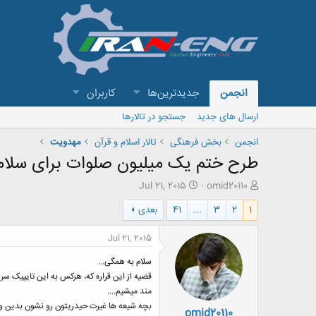
انجمن
جدیدترین‌ها
کاربران
ارسال های جدید
جستجو در تالارها
انجمن
بخش فرهنگی
تالار اسلام و قرآن
مهدویت
طرح ختم یک میلیون صلوات برای سلامتی
ش
ت
Jul 21, 2015
omid20110
ر
ا
1
2
3
...
41
بعدی
و
ر
ع
ی
ک
خ
Jul 21, 2015
ن
ش
ن
ر
سلام به همگی...
د
و
قضیه از این قراره که، هرکس به این تایپیک سر م
ه
ع
مند میشیم....
م
بچه شیعه ها غیرت حیدریتون رو نشون بدین و ع
omid20110
و