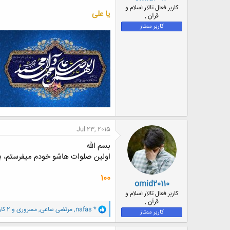
ض
کاربر فعال تالار اسلام و
یا علی
و
قرآن ,
ع
کاربر ممتاز
Jul 23, 2015
بسم الله
اولین صلوات هاشو خودم میفرستم، بعد
100
omid20110
کاربر فعال تالار اسلام و
قرآن ,
و
nafas *
,
مرتضی ساعی
,
مسروری
و 2 کاربر دیگر
کاربر ممتاز
ا
ک