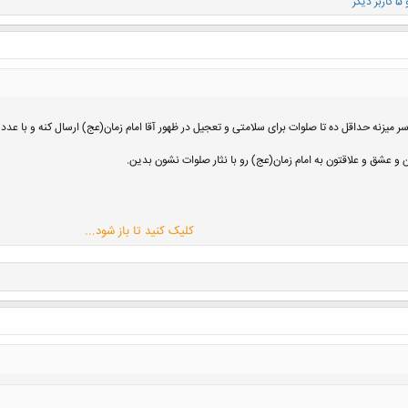
بر دیگر
 میزنه حداقل ده تا صلوات برای سلامتی و تعجیل در ظهور آقا امام زمان(عج) ارسال کنه و با عدد نفر
 عشق و علاقتون به امام زمان(عج) رو با نثار صلوات نشون بدین.
کلیک کنید تا باز شود...
 کار من و شما نداره
ظهور آقا رو بکنیم