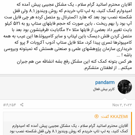
آقایان محترم اساتید گرام سلام ، یک مشکل عجیبی پیش آمده که
امیدوارم کمک کنید، یه لپ تاپ خریدم که روش ویندوز 8.1 ولی قفل
شکسته نصب بود بعد که هارد اکسترنال رو متصل کرده هر چی فایل ست
آپ بود را بهم ریخت ، باین صورت که حجم فایلهای ستاپ رو به 521 کیلو
بایت تغییر داد بعضی از فایلها مثلا 20 مگابایت ظرفیتشون بود بعد با
متصل کردن فلش دیسک باین لپتاپ و سایر کامپیوتذها این عیب به همه
کامپیوترها تسری پیدا کرد، مثلا فایل ستاپ آدوب آکروبات 6 پرو که
خریداری سازمان پژوهشهای علمی و صنعتی هستش که نمیتونه ویروسی
باشه ! ...
هر کس بتونه کمک کنه این مشکل رفع بشه انشالله من هم جبران
میکنم... از لطفتان متشکرم.
pandarm
کاربر بیش فعال
#19,254
Nov 2, 2022
KKAZEMI گفت:
آقایان محترم اساتید گرام سلام ، یک مشکل عجیبی پیش آمده که امیدوارم
کمک کنید، یه لپ تاپ خریدم که روش ویندوز 8.1 ولی قفل شکسته نصب بود