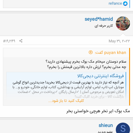
و
rel!ance
ا
ک
ن
seyed*hamid
ش
کاربر حرفه ای
ه
ا
:
#19,249
May 31, 2022
puyan khan گفت:
سلام دوستان میخام مک بوک بخرم پیشنهادی دارید؟
چه مدلی بخرم؟ ارزش داره بالاترین قیمتش را بخرم؟
فروشگاه اینترنتی دیجی‌کالا
هر آنچه که نیاز دارید با بهترین قیمت از دیجی‌کالا بخرید! جدیدترین انواع گوشی
موبایل، لپ تاپ، لباس، لوازم آرایشی و بهداشتی، کتاب، لوازم خانگی، خودرو و... با
امکان تعویض و مرجوعی آسان | ✓ارسال رايگان ✓پرداخت در محل ✓ضمانت
بازگشت کالا - برای خرید کلیک کنید!
کلیک کنید تا باز شود...
www.digikala.com
مک بوک ایر نخر هرچی خواستی بخر
این مدل نظرتون چیه؟
shieun
S
عضو جدید