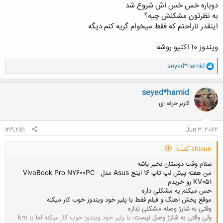
دوباره خس خس اش شروع شد
به نظرتون مشکلش چیه؟
اینقدر ناراحتم که فقط میخوام گریه کنم دیگه
ویندوز 10 اکتیو روشه
و
seyed*hamid
ا
ک
ن
seyed*hamid
ش
کاربر حرفه ای
ه
ا
:
#19,251
Jun 3, 2022
shieun گفت:
سلام وقت دوستان بخیر باشه
من هفته پیش لپ تاپ 16 اینچ Asus مدل VivoBook Pro N7600PC -
KV051 رو خریدم
حس میکنم یه مشکلی داره
موقع پخش اهنگ و فیلم فقط با پلیر خود ویندوز خوب کار میکنه
وقتی به شارژ وصله مشکلی نداره
ولی وقتی به شارژ وصل نیست
، با پلیر خود ویندوز خوب کار میکنه
اما
با km