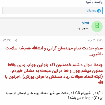
پاینده باشید.
و
rel!ance
ا
ک
ن
birot
B
ش
عضو جدید
ه
ا
:
#19,241
Nov 19, 2021
سلام خدمت تمام مهندسان گرامی و انشالله همیشه سلامت
باشین...
چندتا سوال داشتم خدمتتون اگه بتونین جواب بدین واقعا
ممنون میشم.چون واقعا در این مبحث به مشکل خوردم ..
(البته تعداد سوالات زیاد هستش با عرض پوزش)..اجرتون با
الله
1:آیا در الگوریتم LCR در حالت میانگین تعداد پیام های ارسالی از مرتبه
ی (n log n(O می باشد؟