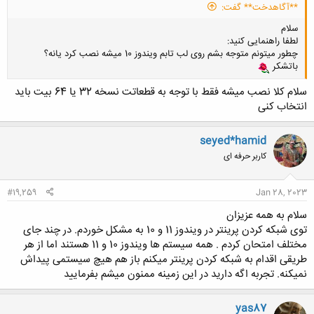
**آگاهدخت** گفت:
سلام
لطفا راهنمایی کنید:
چطور میتونم متوجه بشم روی لب تابم ویندوز 10 میشه نصب کرد یانه؟
باتشکر
سلام کلا نصب میشه فقط با توجه به قطعاتت نسخه 32 یا 64 بیت باید
انتخاب کنی
seyed*hamid
کاربر حرفه ای
#19,259
Jan 28, 2023
سلام به همه عزیزان
توی شبکه کردن پرینتر در ویندوز 11 و 10 به مشکل خوردم. در چند جای
مختلف امتحان کردم . همه سیستم ها ویندوز 10 و 11 هستند اما از هر
طریقی اقدام به شبکه کردن پرینتر میکنم باز هم هیچ سیستمی پیداش
نمیکنه. تجربه اگه دارید در این زمینه ممنون میشم بفرمایید
yas87