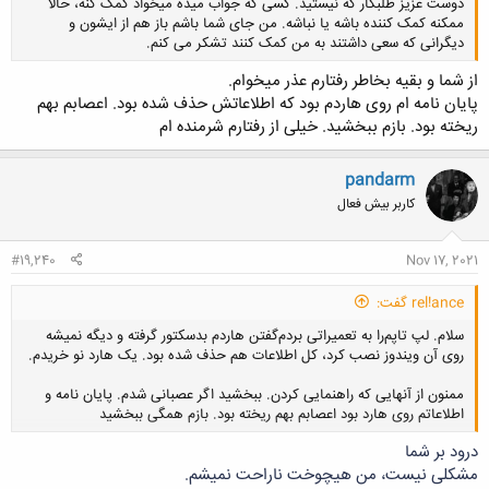
دوست عزیز طلبکار که نیستید. کسی که جواب میده میخواد کمک کنه، حالا
ممکنه کمک کننده باشه یا نباشه. من جای شما باشم باز هم از ایشون و
دیگرانی که سعی داشتند به من کمک کنند تشکر می کنم.
از شما و بقیه بخاطر رفتارم عذر میخوام.
پایان نامه ام روی هاردم بود که اطلاعاتش حذف شده بود. اعصابم بهم
ریخته بود. بازم ببخشید. خیلی از رفتارم شرمنده ام
کلیک کنید تا باز شود...
pandarm
کاربر بیش فعال
#19,240
Nov 17, 2021
rel!ance گفت:
سلام. لپ تاپم‌را به تعمیراتی بردم‌گفتن‌ هاردم بدسکتور گرفته و دیگه نمیشه
روی آن ویندوز نصب کرد، کل اطلاعات هم حذف شده بود. یک هارد نو‌ خریدم.
ممنون از آنهایی که راهنمایی کردن. ببخشید اگر عصبانی شدم. پایان نامه و
اطلاعاتم روی هارد بود اعصابم بهم ریخته بود. بازم همگی ببخشید
درود بر شما
مشکلی نیست، من هیچوخت ناراحت نمیشم.
کلیک کنید تا باز شود...