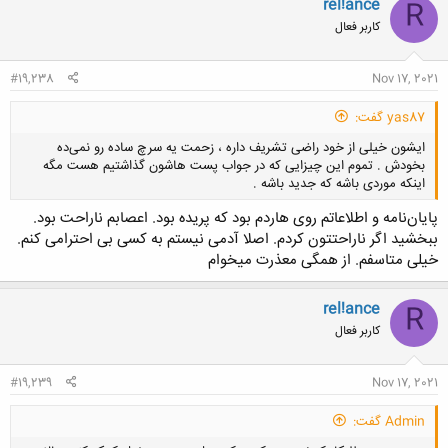
rel!ance
R
کاربر فعال
#19,238
Nov 17, 2021
yas87 گفت:
ایشون خیلی از خود راضی تشریف داره ، زحمت یه سرچ ساده رو نمی‌ده
بخودش . تموم این چیزایی که در جواب پست هاشون گذاشتیم هست مگه
اینکه موردی باشه که جدید باشه .
پایان‌نامه و اطلاعاتم روی هاردم بود که پریده بود. اعصابم ناراحت بود.
ببخشید اگر ناراحتتون کردم. اصلا آدمی نیستم به کسی بی احترامی کنم.
خیلی متاسفم. از همگی معذرت میخوام
کلیک کنید تا باز شود...
rel!ance
R
کاربر فعال
#19,239
Nov 17, 2021
Admin گفت: