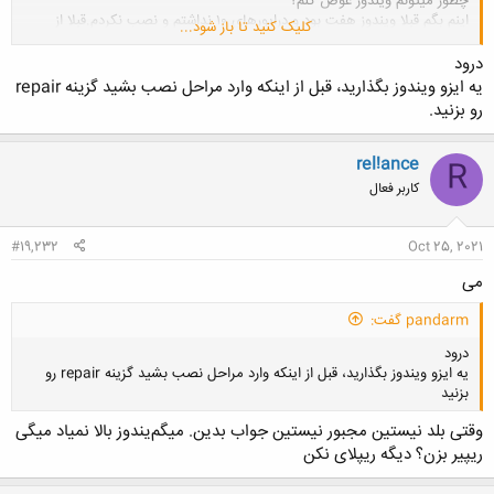
چطور میتونم ویندوز عوض کنم؟
اینم بگم قبلا ویندوز هفت بود و درایورهای ۱۰ نداشتم و نصب نکردم.قبلا از
کلیک کنید تا باز شود...
داخل خود برنامه جستجوی درایو زدم که اکی داد ولی فکرکنم نصب نشده
باشن.
درود
یه ایزو ویندوز بگذارید، قبل از اینکه وارد مراحل نصب بشید گزینه repair
رو بزنید.
rel!ance
R
کاربر فعال
#19,232
Oct 25, 2021
می
pandarm گفت:
درود
یه ایزو ویندوز بگذارید، قبل از اینکه وارد مراحل نصب بشید گزینه repair رو
بزنید
وقتی بلد نیستین مجبور نیستین جواب بدین. میگم‌‌یندوز بالا نمیاد میگی
ریپیر بزن؟ دیگه ریپلای نکن