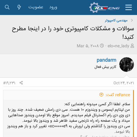
ورود
عضویت
مهندسی کامپیوتر
سوالات و مشکلات کامپیوتری خود را در اینجا مطرح
کنید!
ش
ت
Mar 5, 2008
elo0ne_lady
ر
ا
و
ر
pandarm
ع
ی
کاربر بیش فعال
ک
خ
ن
ش
ن
ر
#19,231
Oct 24, 2021
د
و
ه
ع
rel!ance گفت:
م
و
سلام. لطفا اگر کسی میدونه راهنمایی کنه:
ض
من لپتاپم ایسوس و ویندوزم ۱۰ هست. سی دی رامش ضعیف شده. چند روز با
و
دی وی دی رام اکسترنال فیلم میدیدم. امروز موقع بالا اومدن ویندوز صداهایی
ع
میداد و یک صفحه راه راه نارنجی سفید ظاهر شد و ویندوز بالا نیومد.
سی دی ویندوز را گذاشتم ولی ارورش به 0xc00000e9 تغییر کرد و باز هم ویندوز
بالا نیومد.