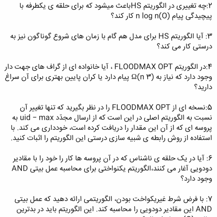
2:چه تغییری در الگوریتم HSباعث میشود که برای حلقه ی یکطرفه با
پیچیدگی پیام (n log n(O کار کند؟
3: آیا الگوریتم HS برای مدل هم گام با زمان های شروع گوناگون نیز به
درستی کار می کند؟
4:در الگوریتم FLOODMAX OPT ، آیا خانواده ای از گراف های جهت دار
وجود دارد که نیاز به (Ω(n 3 پیام دارد یا کران پایین بهتری برای آن سراغ
دارید؟
5:نسخه ای از FLOODMAX OPT را در نظر بگیرید که تنها تغییر آن
نسبت به الگوریتم اصلی در این است که از ارسال مجدّد uid − max به
پروسه ای که از آن این مقدار را دریافت کرده است، خودداری می کند. با
استفاده از روش رابطه ی شبیه سازی درستی این الگوریتم را اثبات کنید.
6: آیا در یک حلقه ی ناشناس که در آن پروسه ها کار را خود را با مقادیر
دودویی آغار می کنند،الگوریتم یکنواختی برای محاسبه عمل بیتی AND
وجود دارد؟
7: با فرض شرط غیریکواخت بودن، الگوریتمی ارائه دهید که عمل بیتی
AND این مقادیر دودویی را محاسبه کند. این الگوریتم باید در بدترین