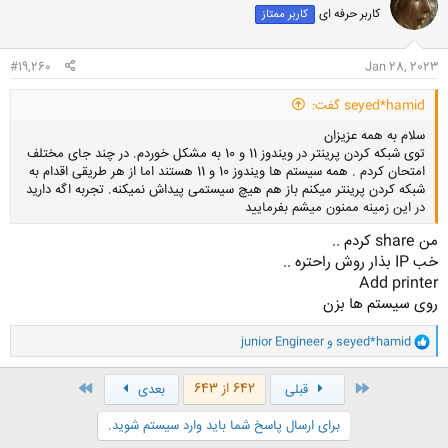
کاربر حرفه ای
کاربر ممتاز
#19,260
Jan 28, 2023
seyed*hamid گفت:
سلام به همه عزیزان
توی شبکه کردن پرینتر در ویندوز 11 و 10 به مشکل خوردم. در چند جای مختلف
امتحان کردم . همه سیستم ها ویندوز 10 و 11 هستند اما از هر طریقی اقدام به
شبکه کردن پرینتر میکنم باز هم هیچ سیستمی پیداش نمیکنه. تجربه اگه دارید
در این زمینه ممنون میشم بفرمایید
من share کردم ..
خب IP بذار روش راحتره ..
کلیک کنید تا باز شود...
Add printer
روی سیستم ها بزن
و
seyed*hamid
و
junior Engineer
ا
ک
ن
اول
آخر
642 از 643
قبلی
بعدی
ش
ه
برای ارسال پاسخ شما باید وارد سیستم شوید.
ا