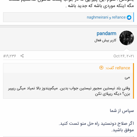
مگه اینکه موردی باشه که جدید باشه .
و
rel!ance
و
naghmeirani
ا
ک
ن
pandarm
ش
کاربر بیش فعال
ه
ا
:
#19,236
Oct 26, 2021
rel!ance گفت:
می
وقتی بلد نیستین مجبور نیستین جواب بدین. میگم‌‌یندوز بالا نمیاد میگی ریپیر
بزن؟ دیگه ریپلای نکن
سپاس از شما
کلیک کنید تا باز شود...
اگر صلاح دونستید راه حل منو تست کنید.
موفق باشید.