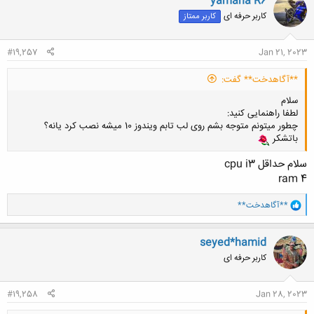
yamaha R6
ش
کاربر حرفه ای
کاربر ممتاز
ه
ا
:
#19,257
Jan 21, 2023
**آگاهدخت** گفت:
سلام
لطفا راهنمایی کنید:
چطور میتونم متوجه بشم روی لب تابم ویندوز 10 میشه نصب کرد یانه؟
باتشکر
سلام حداقل cpu i3
ram 4
و
**آگاهدخت**
ا
ک
ن
seyed*hamid
ش
کاربر حرفه ای
ه
ا
:
#19,258
Jan 28, 2023