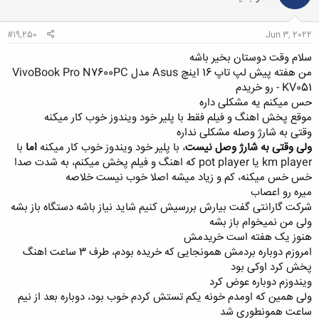
#19,250
Jun 3, 2022
سلام وقت دوستان بخیر باشه
من هفته پیش لپ تاپ 16 اینچ Asus مدل VivoBook Pro N7600PC
- KV051 رو خریدم
حس میکنم یه مشکلی داره
موقع پخش اهنگ و فیلم فقط با پلیر خود ویندوز خوب کار میکنه
وقتی به شارژ وصله مشکلی نداره
ولی وقتی به شارژ وصل نیست
، با پلیر خود ویندوز خوب کار میکنه
اما
با
km player یا pot player که اهنگ و فیلم پخش میکنم، به شدت صدا
خس خس میکنه، کم و زیاد میشه اصلا خوب نیست خلاصه
میره رو اعصاب
شرکت گارانتی گفت بیارش بررسیش کنیم شاید نیاز باشه دستگاه باز بشه
ولی من نمیخوام باز بشه
هنوز یک هفته است خریدمش
امروزم دوباره بردمش همونجایی که خریده بودم، طرف 3 ساعت اهنگ
پخش کرد اوکی بود
ویندوزم دوباره عوض کرد
ولی همین که اومدم خونه یکم تستش کردم خوب بود، دوباره بعد از نیم
ساعت همونطوری شد