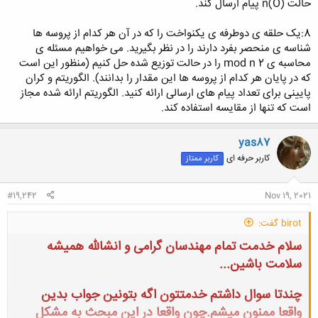
حالت (n(O پیام ارسال کند.
8:یک حلقه ی دوطرفه ی یکنواخت را که در آن هر کدام از پروسه ها
شناسه ی منحصر بفرد دارند را در نظر بگیرید. می خواهیم مسئله ی
محاسبه ی 2 mod n را در حالت توزیع شده حل کنیم (منظور این است
که در پایان هر کدام از پروسه ها این مقدار را بدانند). الگوریتم و کران
پایینی برای تعداد پیام های ارسالی ارائه کنید. الگوریتم ارائه شده مجاز
است که تنها از مقایسه استفاده کند.
yas87
کاربر حرفه ای
کاربر ممتاز
#19,242
Nov 19, 2021
birot گفت:
سلام خدمت تمام مهندسان گرامی و انشالله همیشه
سلامت باشین...
چندتا سوال داشتم خدمتتون اگه بتونین جواب بدین
واقعا ممنون میشم.چون واقعا در این مبحث به مشکل