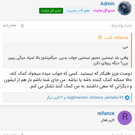
کلیک کنید تا باز شود...
Admin
مدیر کل سایت
عضو کادر مدیریت
مدیر کل سایت
#19,233
Oct 25, 2021
rel!ance گفت:
می
وقتی بلد نیستین مجبور نیستین جواب بدین. میگم‌‌یندوز بالا نمیاد میگی ریپیر
بزن؟ دیگه ریپلای نکن
دوست عزیز طلبکار که نیستید. کسی که جواب میده میخواد کمک کنه،
حالا ممکنه کمک کننده باشه یا نباشه. من جای شما باشم باز هم از ایشون
و دیگرانی که سعی داشتند به من کمک کنند تشکر می کنم.
کلیک کنید تا باز شود...
و
yamaha R6
,
rel!ance
,
naghmeirani
و 2 کاربر دیگر
ا
ک
ن
rel!ance
R
ش
کاربر فعال
ه
ا
: