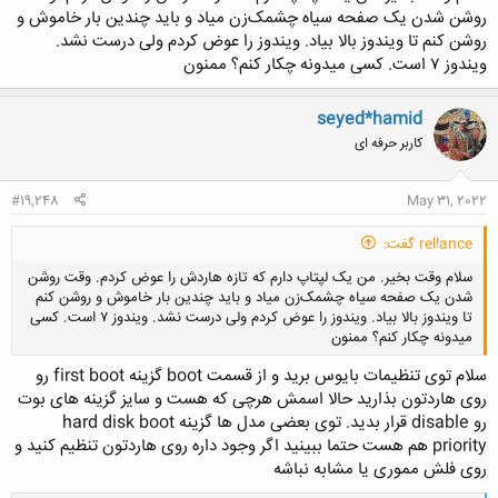
روشن شدن یک صفحه سیاه چشمک‌زن میاد و باید چندین بار خاموش و
روشن کنم تا ویندوز بالا بیاد. ویندوز را عوض کردم ولی درست نشد.
ویندوز ۷ است. کسی میدونه چکار کنم؟ ممنون
seyed*hamid
کاربر حرفه ای
#19,248
May 31, 2022
rel!ance گفت:
سلام وقت بخیر. من یک لپتاپ دارم که تازه هاردش را عوض کردم. وقت روشن
شدن یک صفحه سیاه چشمک‌زن میاد و باید چندین بار خاموش و روشن کنم
تا ویندوز بالا بیاد. ویندوز را عوض کردم ولی درست نشد. ویندوز ۷ است. کسی
میدونه چکار کنم؟ ممنون
سلام توی تنظیمات بایوس برید و از قسمت boot گزینه first boot رو
روی هاردتون بذارید حالا اسمش هرچی که هست و سایز گزینه های بوت
رو disable قرار بدید. توی بعضی مدل ها گزینه hard disk boot
کلیک کنید تا باز شود...
priority هم هست حتما ببینید اگر وجود داره روی هاردتون تنظیم کنید و
روی فلش مموری یا مشابه نباشه