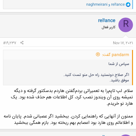
و
rel!ance
و
naghmeirani
ا
ک
ن
rel!ance
R
ش
کاربر فعال
ه
ا
:
#19,237
Nov 17, 2021
pandarm گفت:
سپاس از شما
اگر صلاح دونستید راه حل منو تست کنید.
موفق باشید.
سلام. لپ تاپم‌را به تعمیراتی بردم‌گفتن‌ هاردم بدسکتور گرفته و دیگه
نمیشه روی آن ویندوز نصب کرد، کل اطلاعات هم حذف شده بود. یک
هارد نو‌ خریدم.
کلیک کنید تا باز شود...
ممنون از آنهایی که راهنمایی کردن. ببخشید اگر عصبانی شدم. پایان نامه
و اطلاعاتم روی هارد بود اعصابم بهم ریخته بود. بازم همگی ببخشید