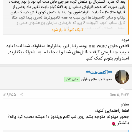
بعد که هارد اکسترنال رو متصل کرده هر چی فایل ست آپ بود را بهم ریخت ،
باین صورت که حجم فایلهای ستاپ رو به 521 کیلو بایت تغییر داد بعضی از
فایلها مثلا 20 مگابایت ظرفیتشون بود بعد با متصل کردن فلش دیسک باین
لپتاپ و سایر کامپیوتذها این عیب به همه کامپیوترها تسری پیدا کرد، مثلا
فایل ستاپ آدوب آکروبات 6 پرو که خریداری سازمان پژوهشهای علمی و
صنعتی هستش که نمیتونه ویروسی باشه ! ...
کلیک کنید تا باز شود...
هر کس بتونه کمک کنه این مشکل رفع بشه انشالله من هم جبران میکنم... از
لطفتان متشکرم.
درود.
قطعن حاوی malware بوده، رفتار این بدافزارها متفاوته، شما ابتدا باید
ببینید چه فرمتی گرفتند فایل‌های شما و اینجا با ما به اشتراک بگذارید.
امیدوارم بتونم کمک کنم.
**آگاهدخت**
مدیر تالار اسلام و قرآن
مدیر تالار
#19,255
Dec 5, 2022
سلام
لطفا راهنمایی کنید:
چطور میتونم متوجه بشم روی لب تابم ویندوز 10 میشه نصب کرد یانه؟
باتشکر