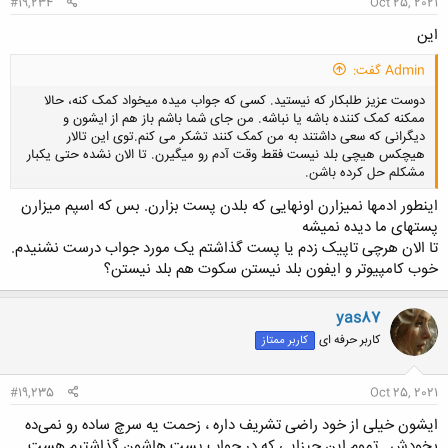
#19,234
Oct 25, 2021
این
Admin گفت:
دوست عزیز طلبکار که نیستید. کسی که جواب میده میخواد کمک کنه، حالا
ممکنه کمک کننده باشه یا نباشه. من جای شما باشم باز هم از ایشون و
دیگرانی که سعی داشتند به من کمک کنند تشکر می کنم.توی این تالار
هیچکس هیچی بلد نیست فقط وقت آدم رو میگیرن. تا الان نشده حتی یکبار
مشکلم حل کرده باشن.
اینطور ادمها نمیزارن اونهایی که بلدن پست بزارن. بس که اسپم میزارن
پستهای ما دیده نمیشه
کلیک کنید تا باز شود...
تا الان هرچی تاپیک زدم یا پست گذاشتم یک مورد جواب درست نشنیدم.
خوب کامپیوتر و ایفون بلد نیستن سکوت هم بلد نیستن؟
yas87
کاربر حرفه ای
کاربر ممتاز
#19,235
Oct 25, 2021
ایشون خیلی از خود راضی تشریف داره ، زحمت یه سرچ ساده رو نمی‌ده
بخودش . تموم این چیزایی که در جواب پست هاشون گذاشتیم هست