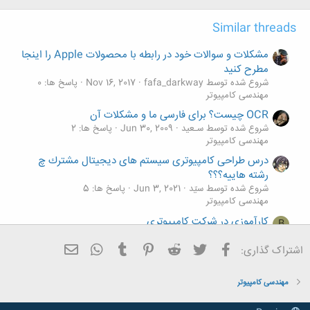
:
Similar threads
مشکلات و سوالات خود در رابطه با محصولات Apple را اینجا
مطرح کنید
شروع شده توسط fafa_darkway
Nov 16, 2017
پاسخ ها: 0
مهندسی کامپیوتر
OCR چیست؟ برای فارسی ما و مشکلات آن
شروع شده توسط سـعید
Jun 30, 2009
پاسخ ها: 2
مهندسی کامپیوتر
درس طراحی کامپیوتری سیستم های دیجیتال مشترك چ
رشته هاييه؟؟؟
شروع شده توسط سیّد
Jun 3, 2021
پاسخ ها: 5
مهندسی کامپیوتر
کارآموزی در شرکت کامپیوتری
B
شروع شده توسط bozorgi atoee
Oct 27, 2013
پاسخ ها: 0
مهندسی کامپیوتر
فیسبوک
تویتر
Reddit
Pinterest
Tumblr
ایمیل
WhatsApp
اشتراک گذاری:
دوستان کامپیوتری! آیا از رشتتون راضی هستید؟
S
شروع شده توسط SFYA
Jul 18, 2013
پاسخ ها: 33
مهندسی کامپیوتر
مهندسی کامپیوتر