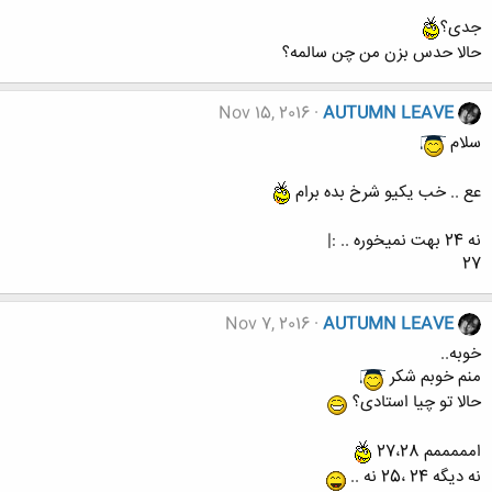
جدی؟
حالا حدس بزن من چن سالمه؟
Nov 15, 2016
AUTUMN LEAVE
سلام
عع .. خب یکیو شرخ بده برام
نه 24 بهت نمیخوره .. :|
27
Nov 7, 2016
AUTUMN LEAVE
خوبه..
منم خوبم شکر
حالا تو چیا استادی؟
امممممم 27،28
نه دیگه 24 ،25 نه ..