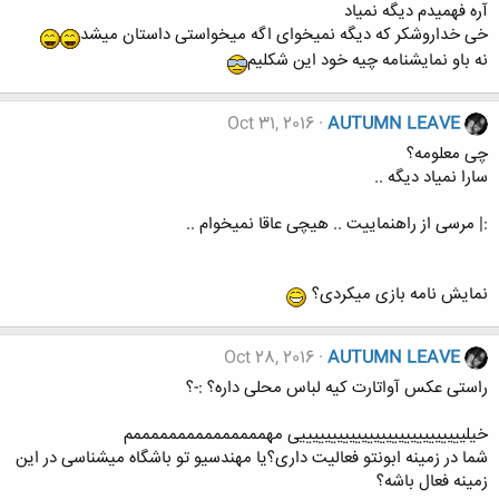
آره فهمیدم دیگه نمیاد
خی خداروشکر که دیگه نمیخوای اگه میخواستی داستان میشد
نه باو نمایشنامه چیه خود این شکلیم
Oct 31, 2016
AUTUMN LEAVE
چی معلومه؟
سارا نمیاد دیگه ..
:| مرسی از راهنماییت .. هیچی عاقا نمیخوام ..
نمایش نامه بازی میکردی؟
Oct 28, 2016
AUTUMN LEAVE
راستی عکس آواتارت کیه لباس محلی داره؟ :-؟
خیلیییییییییییییییییییییییییییی مهمممممممممممممممم
شما در زمینه ابونتو فعالیت داری؟یا مهندسیو تو باشگاه میشناسی در این
زمینه فعال باشه؟