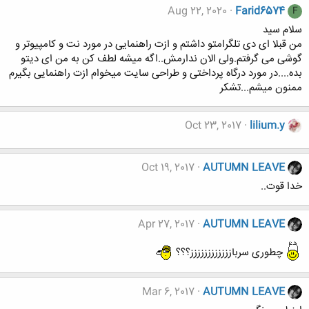
Aug 22, 2020
Farid6574
F
سلام سید
من قبلا ای دی تلگرامتو داشتم و ازت راهنمایی در مورد نت و کامپیوتر و
گوشی می گرفتم.ولی الان ندارمش..اگه میشه لطف کن به من ای دیتو
بده....در مورد درگاه پرداختی و طراحی سایت میخوام ازت راهنمایی بگیرم
ممنون میشم...تشکر
Oct 23, 2017
lilium.y
Oct 19, 2017
AUTUMN LEAVE
خدا قوت..
Apr 27, 2017
AUTUMN LEAVE
چطوری سربازززززززززززز؟؟؟
Mar 6, 2017
AUTUMN LEAVE