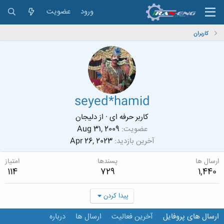
ورود
عضویت
کاربران
seyed*hamid
کاربر حرفه ای
·
از
دلیجان
عضویت
Aug 31, 2009
آخرین بازدید
Apr 26, 2023
ارسال ها
پسندها
امتیاز
114
729
1,440
پیدا کردن
ارسال های پروفایل
آخرین فعالیت
ارسال ها
درباره