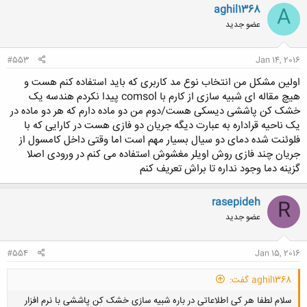
aghil1368
A
عضو جدید
#553
Jan 14, 2016
اولین مشکل من انتخاب نوع مد کاربری که باید استفاده کنم هست و
هیچ مقاله ای شبیه سازی از کارم با comsol پیدا نکردم هندسه یک
خشک کن پاششی دیسکی هست/دوم من دو ماده دارم که هر دو ماده در
یک ناحیه قراداره به عبارت دیگه جریان دو فازی هست در کارایی که با
فلوئنت شده دمای دو سیال بسیار مهم است اما وقتی داخل کامسول از
جریان چند فازی روش اویلر مغشوش استفاده می کنم در ورودی اصلا
گزینه دما وجود نداره تا براش تعریف کنم
rasepideh
R
عضو جدید
#554
Jan 15, 2016
aghil1368 گفت:
سلام لطفا هر کی اطلاعاتی در باره شبیه سازی خشک کن پاششی با نرم افزار