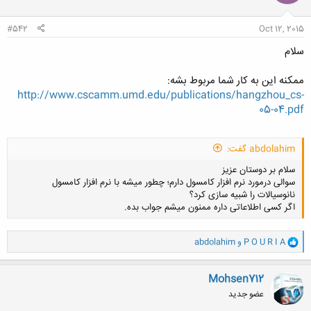
#542
Oct 12, 2015
سلام
ممکنه این به کار شما مربوط بشه:
http://www.cscamm.umd.edu/publications/hangzhou_cs-
05-04.pdf
abdolahim گفت:
سلام بر دوستان عزیز
سوالی درمورد نرم افزار کامسول دارم؛ چطور میشه با نرم افزار کامسول
نانوسیالات را شبیه سازی کرد؟
اگر کسی اطلاعاتی داره ممنون میشم جواب بده.
و
P O U R I A
و
abdolahim
ا
کلیک کنید تا باز شود...
ک
ن
Mohsen712
ش
عضو جدید
ه
ا