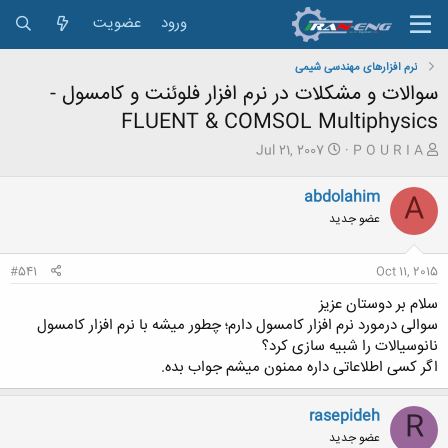
ورود
عضویت
نرم افزارهای مهندسی شیمی
سوالات و مشکلات در نرم افزار فلوئنت و کامسول -
FLUENT & COMSOL Multiphysics
ش
ت
Jul 21, 2007
P O U R I A
ر
ا
و
ر
abdolahim
A
ع
ی
عضو جدید
ک
خ
ن
ش
ن
ر
#541
Oct 11, 2015
د
و
ه
ع
سلام بر دوستان عزیز
م
سوالی درمورد نرم افزار کامسول دارم؛ چطور میشه با نرم افزار کامسول
و
نانوسیالات را شبیه سازی کرد؟
ض
اگر کسی اطلاعاتی داره ممنون میشم جواب بده.
و
ع
rasepideh
R
عضو جدید