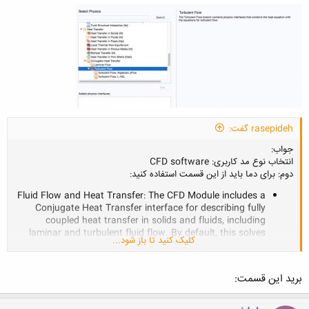
rasepideh گفت:
جواب:
انتخاب نوع مد کاربری: CFD software
دوم: برای دما باید از این قسمت استفاده کنید:
Fluid Flow and Heat Transfer: The CFD Module includes a
Conjugate Heat Transfer interface for describing fully
coupled heat transfer in solids and fluids, including
laminar and turbulent fluid flow. By default, this solves
کلیک کنید تا باز شود...
for nonisothermal flow and can be coupled to any other
physics interface that includes temperature, such as
interfaces for surface-to-surface radiation in the Heat
برید این قسمت:
Transfer Module, Joule heating, and heat of reactions in
Chemical Species Transport interfaces. In addition,
physics interfaces for heat transfer in porous media