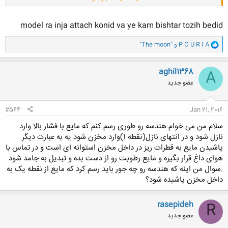
مشاهده پیوست 255496
model ra inja attach konid va ye kam bishtar tozih bedid
و
P O U R I A
و
"The moon"
ا
ک
ن
aghil1368
A
ش
عضو جدید
ه
ا
:
#564
Jan 21, 2016
سلام من می خوام هندسه رو طوری رسم کنم که مایع با فشار بالا وارد
نازل شود و در انتهای نازل(نقطه 1)وارد مخزن شود یه به عبارت دیگر
پاشیدن مایع به قطرات ریز در داخل مخزن استوانه ای است و در تماس با
هوای داغ قرار بگیره و مایع رطوبت رو از دست بده و تبدیل به جامد شود
.سوال من اینه که هندسه رو چه جور باید رسم کرد که مایع از نقطه یک به
داخل مخزن پاشیده شود؟
rasepideh
R
عضو جدید