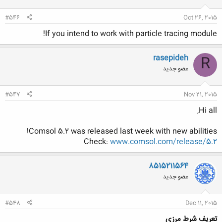
#546
Oct 26, 2015
If you intend to work with particle tracing module!
rasepideh
R
عضو جدید
#547
Nov 21, 2015
Hi all,
Comsol 5.2 was released last week with new abilities!
Check:
www.comsol.com/release/5.2
8515211564
عضو جدید
#548
Dec 11, 2015
تعریف شرط مرزی