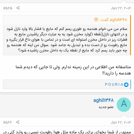
#565
Jan 22, 2016
aghil1368 گفت:
سلام من می خوام هندسه رو طوری رسم کنم که مایع با فشار بالا وارد نازل شود
و در انتهای نازل(نقطه 1)وارد مخزن شود یه به عبارت دیگر پاشیدن مایع به
قطرات ریز در داخل مخزن استوانه ای است و در تماس با هوای داغ قرار بگیره و
مایع رطوبت رو از دست بده و تبدیل به جامد شود .سوال من اینه که هندسه رو
چه جور باید رسم کرد که مایع از نقطه یک به داخل مخزن پاشیده شود؟
متاسفانه من اطلاعی در این زمینه ندارم. ولی تا جایی که دیدم شما
کلیک کنید تا باز شود...
هندسه را دارید!!
و
P O U R I A
ا
ک
ن
aghil1368
A
ش
عضو جدید
ه
ا
:
#566
Jan 22, 2016
ممنون از شما بخوای برای یک ماده مثل هوا رطوبت نسبی رو وارد کنی در