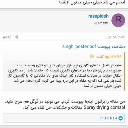
انجام می شد خیلی خیلی ممنون از شما
rasepideh
R
عضو جدید
#559
Jan 15, 2016
مشاهده پیوست singh_poster.pdf
aghil1368 گفت:
سلام در داخل مدهای کاربری نرم افزار جریان های دو فازی وجود داره اما
چیزی به نام پارامتر دما در مدهای کاربری نیست که احتمالا باید از مد کاربری
انتقال حرارت در سیالات استفاده کنم .لینک های بالا مقالاتی که با کامسول کار
شده باز نمی کنه اگه یه مقاله در این باره پیدا می کردم کارم انجام می شد
خیلی خیلی ممنون از شما
من مقاله را براتون اینجا پیوست کردم. می تونید در گوگل هم سرچ کنید:
کلیک کنید تا باز شود...
Spray drying comsol مقالات و مشکلات حل شده می آید.
و
P O U R I A
ا
ک