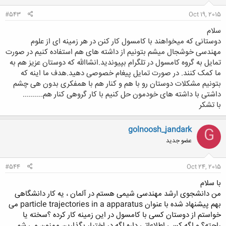
:
#543
Oct 19, 2015
سلام
دوستانی که میخواهند با کامسول کار کنن در هر زمینه ای از علوم
مهندسی خوشجال میشم بتونیم از داشته های هم استفاده کنیم در صورت
تمایل به گروه کامسول در تلگرام بپیوندید.انشاالله که دوستان عزیز هم به
ما کمک کنند. در صورت تمایل پیغام خصوصی دهید.هدف ما اینه که
بتونیم مشکلات دوستان رو با هم و کنار هم با همفکری بدون هی چشم
داشتی با داشته های خودمون حل کنیم با کار گروهی کنار هم..........
با تشکر
golnoosh_jandark
G
عضو جدید
#544
Oct 24, 2015
با سلام
من دانشجوی ارشد مهندسی شیمی هستم در آلمان ، یه کار دانشگاهی
بهم پیشنهاد شده با عنوان particle trajectories in a apparatus می
خواستم از دوستان کسی با کامسول در این زمینه کار کرده ؟سخته یا
راحته؟ و اگه کسی اطلاعاتی داره اگه در اختیار بگذارین ممنون می شم