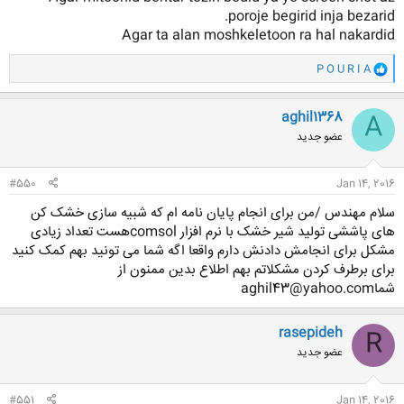
poroje begirid inja bezarid.
کلیک کنید تا باز شود...
Agar ta alan moshkeletoon ra hal nakardid
و
P O U R I A
ا
ک
ن
aghil1368
A
ش
عضو جدید
ه
ا
:
#550
Jan 14, 2016
سلام مهندس /من برای انجام پایان نامه ام که شبیه سازی خشک کن
های پاششی تولید شیر خشک با نرم افزار comsolهست تعداد زیادی
مشکل برای انجامش دادنش دارم واقعا اگه شما می تونید بهم کمک کنید
برای برطرف کردن مشکلاتم بهم اطلاع بدین ممنون از
شماaghil43@yahoo.com
rasepideh
R
عضو جدید
#551
Jan 14, 2016