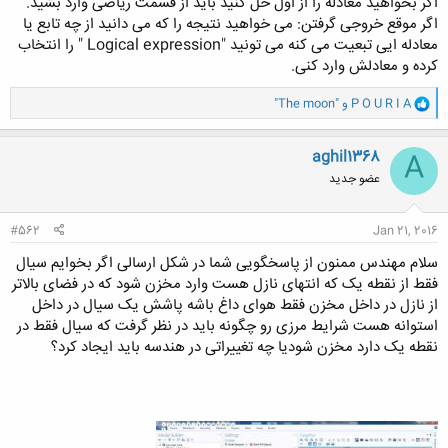
اگر بخواهید معادله را از اول حل کنید باید از قسمت ریاضی وارد بشید.
اگر موقع خروجی گرفتن: می خواهید نتیجه را که می دانید از چه تابع یا
معادله ایی تبعیت می کنه می تونید "Logical expression " را انتخاب
کلیک کنید تا باز شود...
کرده و معادلش وارد کنی.
و
P O U R I A
و
"The moon"
ا
ک
ن
aghil1368
A
ش
عضو جدید
ه
ا
:
#562
Jan 21, 2016
سلام مهندس ممنون از پاسخگویی شما در شکل ارسالی اگر بخوایم سیال
فقط از نقطه یک که انتهای نازل هست وارد مخزن شود که در فضای بالاتر
از نازل در داخل مخزن فقط هوای داغ باشه پاشش یک سیال در داخل
استوانه هست شرایط مرزی رو چگونه باید در نظر گرفت که سیال فقط در
نقطه یک دارد مخزن شودیا چه تغییراتی در هندسه باید ایجاد کرد؟