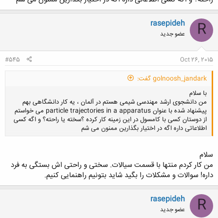
rasepideh
R
عضو جدید
#545
Oct 26, 2015
golnoosh_jandark گفت:
با سلام
من دانشجوی ارشد مهندسی شیمی هستم در آلمان ، یه کار دانشگاهی بهم
پیشنهاد شده با عنوان particle trajectories in a apparatus می خواستم
از دوستان کسی با کامسول در این زمینه کار کرده ؟سخته یا راحته؟ و اگه کسی
اطلاعاتی داره اگه در اختیار بگذارین ممنون می شم
سلام
کلیک کنید تا باز شود...
من کار کردم منتها با قسمت سیالات. سختی و راحتی اش بستگی به فرد
داره! سوالات و مشکلات را بگید شاید بتونیم راهنمایی کنیم.
rasepideh
R
عضو جدید