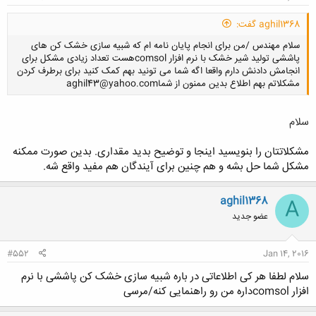
aghil1368 گفت:
سلام مهندس /من برای انجام پایان نامه ام که شبیه سازی خشک کن های
پاششی تولید شیر خشک با نرم افزار comsolهست تعداد زیادی مشکل برای
انجامش دادنش دارم واقعا اگه شما می تونید بهم کمک کنید برای برطرف کردن
مشکلاتم بهم اطلاع بدین ممنون از شماaghil43@yahoo.com
سلام
کلیک کنید تا باز شود...
مشکلاتتان را بنویسید اینجا و توضیح بدید مقداری. بدین صورت ممکنه
مشکل شما حل بشه و هم چنین برای آیندگان هم مفید واقع شه.
aghil1368
A
عضو جدید
#552
Jan 14, 2016
سلام لطفا هر کی اطلاعاتی در باره شبیه سازی خشک کن پاششی با نرم
افزار comsolداره من رو راهنمایی کنه/مرسی