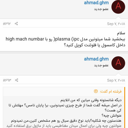
ahmad.ghm
A
عضو جدید
#692
Sep 7, 2018
سلام
ببخشید شما میتونین مدل plasma (ipc( رو با high mach numbar
داخل کامسول یا فلوئنت کوپل کنید؟
ahmad.ghm
A
عضو جدید
#693
Sep 7, 2018
فرشته ام گفت:
دیگه شانستونه وقتی میاین که من انلاینم
در اصل میشه گفت شما از طرح چیزی نمیدونین، برا پایان نامس؟ مهلتش تا
کی هست؟
عنوانش چیه؟
هندستون چه شکلیه؟باید نوع دقیق سیال رو هم مشخص کنین،من نمیدونم
عنوانتون چیه ولی برای اعمال میدان مغناطیسی باید از ماژول برق استفاده کنید