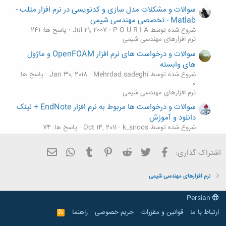
سوالات و مشکلات مدل سازی و کدنویسی در نرم افزار متلب -
Matlab - تخصصی مهندسی شیمی
شروع شده توسط P O U R I A
Jul 21, 2007
پاسخ ها: 241
نرم افزارهای مهندسی شیمی
سوالات و درخواست های نرم افزار OpenFOAM و ماژول
های وابسته
شروع شده توسط Mehrdad.sadeghi
Jan 30, 2018
پاسخ ها:
0
نرم افزارهای مهندسی شیمی
سوالات و درخواست ها مربوط به نرم افزار EndNote + لینک
دانلود و آموزش
شروع شده توسط k_siroos
Oct 14, 2011
پاسخ ها: 74
نرم افزارهای مهندسی شیمی
نرم افزار hsc chemistry
فیسبوک
تویتر
Reddit
Pinterest
Tumblr
ایمیل
WhatsApp
اشتراک گذاری:
شروع شده توسط neda1362
Mar 4, 2018
پاسخ ها: 0
نرم افزارهای مهندسی شیمی
نرم افزارهای مهندسی شیمی
نرم افزار phast
M
شروع شده توسط MRPANAHIF
Aug 4, 2017
پاسخ ها: 0
Persian
نرم افزارهای مهندسی شیمی
ارتباط با ما
قوانین و مقرّرات
حریم خصوصی
راهنما
R
S
S