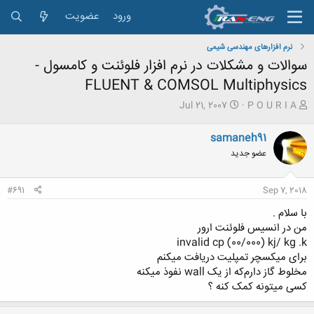
ورود
عضویت
نرم افزارهای مهندسی شیمی
سوالات و مشکلات در نرم افزار فلوئنت و کامسول -
FLUENT & COMSOL Multiphysics
ش
ت
Jul 21, 2007
P O U R I A
ر
ا
و
ر
samaneh91
ع
ی
عضو جدید
ک
خ
ن
ش
ن
ر
#691
Sep 7, 2018
د
و
ه
ع
با سلام .
م
من در انسیس فلوئنت ارور
و
invalid cp (00/000) kj/ kg .k
ض
برای میکسچر تمپلیت دریافت میکنم
و
ع
مخلوط گاز دارم‌که از یک wall نفوذ میکنه
کسی میتونه کمک کنه ؟