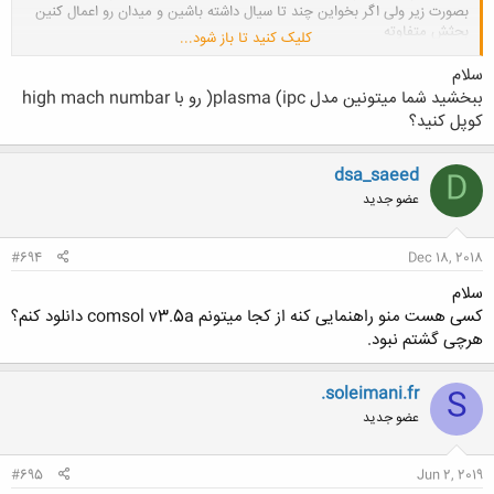
بصورت زیر ولی اگر بخواین چند تا سیال داشته باشین و میدان رو اعمال کنین
بحثش متفاوته
کلیک کنید تا باز شود...
مشاهده پیوست 165385
سلام
ببخشید شما میتونین مدل plasma (ipc( رو با high mach numbar
کوپل کنید؟
dsa_saeed
D
عضو جدید
#694
Dec 18, 2018
سلام
کسی هست منو راهنمایی کنه از کجا میتونم comsol v3.5a دانلود کنم؟
هرچی گشتم نبود.
.soleimani.fr
S
عضو جدید
#695
Jun 2, 2019