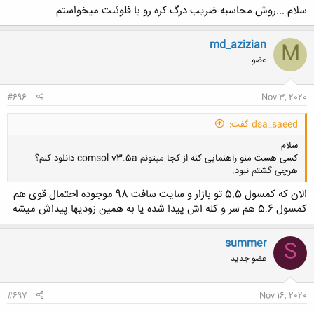
سلام ...روش محاسبه ضریب درگ کره رو با فلوئنت میخواستم
md_azizian
M
عضو
#696
Nov 3, 2020
dsa_saeed گفت:
سلام
کسی هست منو راهنمایی کنه از کجا میتونم comsol v3.5a دانلود کنم؟
هرچی گشتم نبود.
الان که کمسول 5.5 تو بازار و سایت سافت 98 موجوده احتمال قوی هم
کمسول 5.6 هم سر و کله اش پیدا شده یا به همین زودیها پیداش میشه
کلیک کنید تا باز شود...
summer
S
عضو جدید
#697
Nov 16, 2020