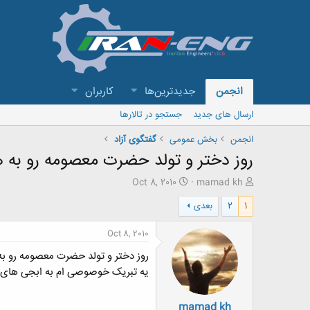
انجمن
جدیدترین‌ها
کاربران
ارسال های جدید
جستجو در تالارها
انجمن
بخش عمومی
گفتگوی آزاد
روز دختر و تولد حضرت معصومه رو به 
ش
ت
Oct 8, 2010
mamad kh
ر
ا
1
2
بعدی
و
ر
ع
ی
ک
خ
Oct 8, 2010
ن
ش
روز دختر و تولد حضرت معصومه رو ب
ن
ر
د
و
یه تبریک خوصوصی ام به ابجی های خودم هانیه
ه
ع
م
mamad kh
و