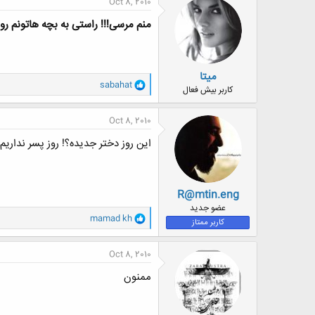
Oct 8, 2010
ش
ه
منم مرسی!!! راستی به بچه هاتونم روز
ا
:
میتا
و
sabahat
کاربر بیش فعال
ا
ک
ن
Oct 8, 2010
ش
ه
این روز دختر جدیده؟! روز پسر نداریم
ا
:
R@mtin.eng
عضو جدید
و
mamad kh
کاربر ممتاز
ا
ک
ن
Oct 8, 2010
ش
ه
ممنون
ا
: