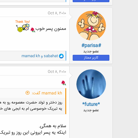
ا
ک
ن
Oct 8, 2010
ش
ه
ا
ممنون پسر خوب
:
#parisa#
عضو جدید
و
sabahat
و
mamad kh
کاربر ممتاز
ا
ک
ن
Oct 8, 2010
ش
ه
ا
:
mamad kh گفت:
روز دختر و تولد حضرت معصومه رو به 
*future*
یه تبریک خوصوصی ام به ابجی های خودم هانیه .ن
عضو جدید
سلام به همگی.
اینکه یه پسر ایرونی این روز رو تبری