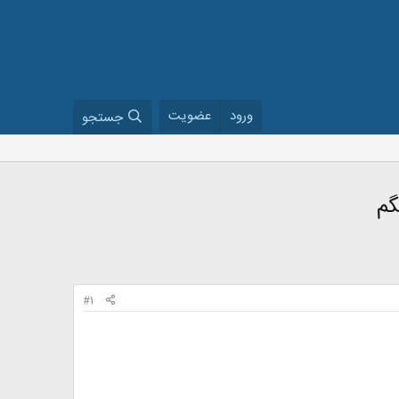
ورود
عضویت
جستجو
گم
#1