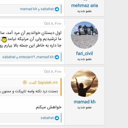
mehrnaz aria
و
sabahat
و
mamad kh
عضو جدید
ا
ک
ن
Oct 8, 2010
ش
ه
اول دبستان خواندیم آن مرد آمد، سال
ا
ما ترشیدیم ولی آن مرتیکه نیامد
:
جا داره به خاطر این جمله بالا بیارم روز دخت
fari_civil
و
mamad kh
,
entezar89
و
sabahat
عضو جدید
ا
ک
ن
Oct 8, 2010
ش
ه
Sepideh.mt گفت:
ا
:
دستت درد نکنه واسه تاپیکت و ممنون و
mamad kh
خواهش میکنم
عضو جدید
و
sabahat
ا
ک