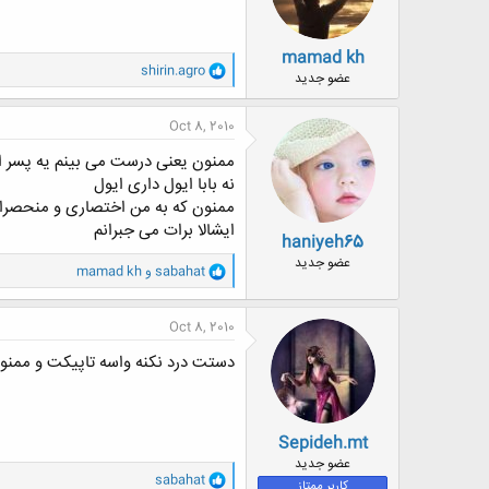
:
mamad kh
و
shirin.agro
عضو جدید
ا
ک
ن
Oct 8, 2010
ش
ه
ممنون یعنی درست می بینم یه پسر ایر
ا
نه بابا ایول داری ایول
:
ممنون که به من اختصاری و منحصرا 
ایشالا برات می جبرانم
haniyeh65
عضو جدید
و
sabahat
و
mamad kh
ا
ک
ن
Oct 8, 2010
ش
ه
دستت درد نکنه واسه تاپیکت و ممنو
ا
:
Sepideh.mt
عضو جدید
و
sabahat
کاربر ممتاز