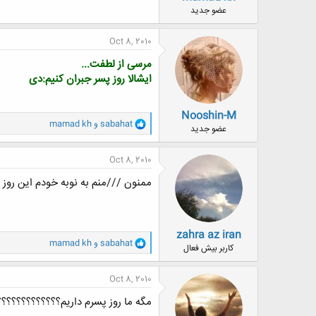
ض
عضو جدید
و
ع
Oct 8, 2010
مرسی از لطفت...
ایشالا روز پسر جبران کنیم:دی
Nooshin-M
و
sabahat
و
mamad kh
عضو جدید
ا
ک
ن
Oct 8, 2010
ش
ه
ممنون ///منم به نوبه خودم این روز
ا
:
zahra az iran
و
sabahat
و
mamad kh
کاربر بیش فعال
ا
ک
ن
Oct 8, 2010
ش
ه
مگه ما روز پسرم داریم؟؟؟؟؟؟؟؟؟؟؟؟؟
ا