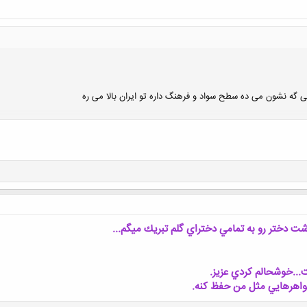
کلیک کنید تا باز شود...
می گه نشون می ده سطح سواد و فرهنگ داره تو ایران بالا می ره
کلیک کنید تا باز شود...
شت دختر رو به تمامي دختراي گلم تبريك ميگم...
...خوشحالم كردي عزيز.
خواهرهايي مثل من حفظ كنه.