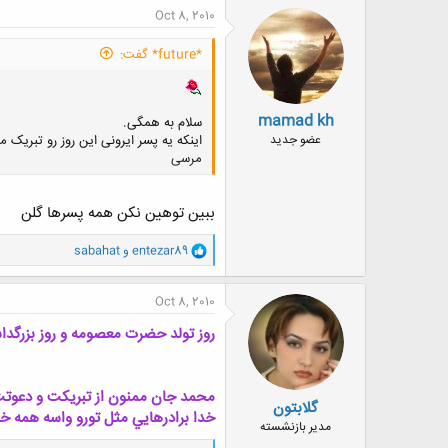
ن
Oct 8, 2010
ش
ه
*future* گفت:
ا
:
mamad kh
سلام به همگی.
اینکه یه پسر ایرونی این روز رو تبریک 
عضو جدید
مرسی
ببین توهین نکن همه پسرها گلن
و
entezar89
و
sabahat
ا
ک
ن
Oct 8, 2010
ش
ه
روز تولد حضرت معصومه و روز بزرگدا
ا
:
محمد جان ممنون از تبريكت و دعوتت
گلابتون
خدا برادرهايي مثل تورو واسه همه 
مدیر بازنشسته