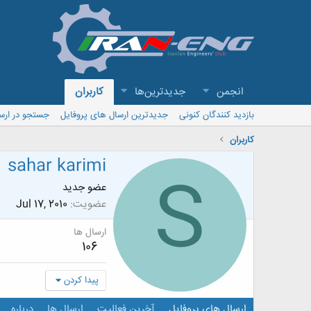
انجمن
جدیدترین‌ها
کاربران
بازدید کنندگان کنونی
جدیدترین ارسال های پروفایل
جستجو در ارس
کاربران
sahar karimi
S
عضو جدید
عضویت
Jul 17, 2010
ارسال ها
106
پیدا کردن
ارسال های پروفایل
آخرین فعالیت
ارسال ها
درباره