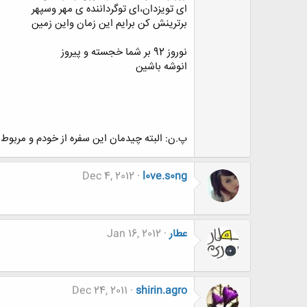
ای تویزدان،ای توگرداننده ی مهر وسپهر
برترینش کن برایم این زمان واین زمین
نوروز 92 بر شما خجسته و پیروز
انوشه باشین
پ.ن: البته چیدمان این سفره از خودم و مربوط به
Dec 4, 2012
l0ve.s0ng
عطار
Jan 16, 2012
Dec 24, 2011
shirin.agro