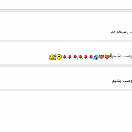
مس میخوردم
ست بشیم[I
دوست بشیم