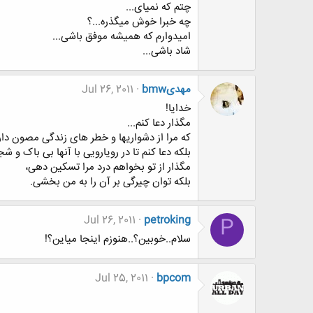
چتم که نمیای...
چه خبرا خوش میگذره...؟
امیدوارم که همیشه موفق باشی...
شاد باشی...
مهدیbmw
Jul 26, 2011
خدایا!
مگذار دعا کنم...
که مرا از دشواریها و خطر های زندگی مصون دا
بلکه دعا کنم تا در رویارویی با آنها بی باک و ش
مگذار از تو بخواهم درد مرا تسکین دهی،
بلکه توان چیرگی بر آن را به من بخشی.
Jul 26, 2011
petroking
P
سلام..خوبین؟..هنوزم اینجا میاین؟!
Jul 25, 2011
bpcom