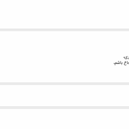
ری،
جاع باشم،