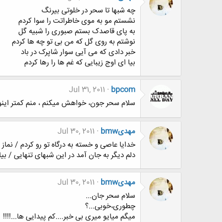
چه شبها تا سحر در خلوتی بیرنگ
نشستم مو به موی خاطراتت را سوا کردم
به پای قاصدک بستم صبوری را شبیه گل
نوشتم به روی گل که من بی تو چه ها کردم
خبر دادی که می آیی سوار شاپرک در باد
بیا ای اوج زیبایی که غم ها را رها کردم
Jul 31, 2011
bpcom
سلام سحر جون، خواهش میکنم ، منم کمتر اینورا 
مهدیbmw
Jul 30, 2011
خدایا عاصی و خسته به درگاه تو رو کردم / نماز
دلم دیگر به جان آمد در این شبهای تنهایی / بیا 
مهدیbmw
Jul 30, 2011
سلام سحر جان...
چطوری،خوبی...؟
میگم میایو میری بی خبر....کم پیدایی ها...!!!!