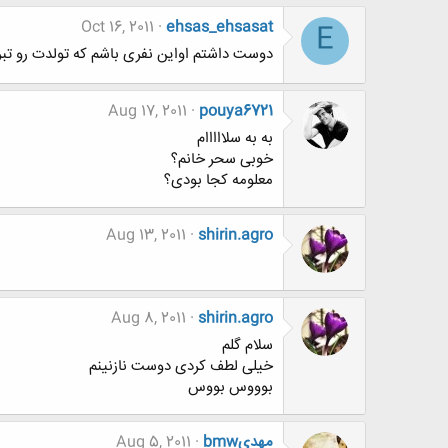
Oct 16, 2011
ehsas_ehsasat
E
دوست داشتم اواین نفری باشم که تولدت رو تبر
Aug 17, 2011
pouya6721
به به سلااااام
خوبی سحر خانم؟
معلومه کجا بودی؟
Aug 13, 2011
shirin.agro
Aug 8, 2011
shirin.agro
سلام گلم
خیلی لطف کردی دوست نازنینم
بوووس بووس
مهدیbmw
Aug 5, 2011