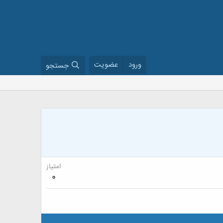
ورود
عضویت
جستجو
امتیاز
0