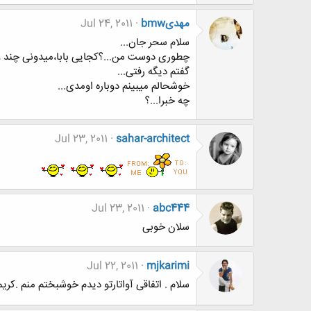
مهدیbmw
Jul 24, 2011
سلام سحر جان...
چطوری دوست من...؟کجایی بابا،میدونی چند وقته 
گفتم دیگه رفتی...
خوشحالم میبینم دوباره اومدی...
چه خبرا...؟
Jul 23, 2011
sahar-architect
Jul 23, 2011
abc444
سلان خوبی
Jul 22, 2011
mjkarimi
سلام . اتفاقی آواتارتو دیدم خوشبختم منم .کریمی 