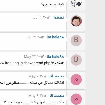
کجاییییییییییی؟
Jul 4, 2012
m.e.a.r
Jul 3, 2012
Ba hale88
B
May 13, 2012
Ba hale88
B
http://www.www.www.iran-eng.ir/showthread.php/372514-سپ
محممد آقا
May 6, 2012
م
انشاالله مسائل حل میشه ..........منظورتون اینه
محممد آقا
May 6, 2012
م
سلام ............احوال شما ........خبر خاصی که 