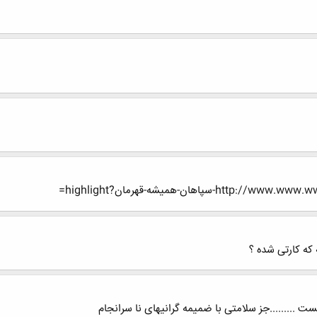
اهان-هميشه-قهرمان?highlight=
 که کارتی شده ؟
نیست .........جز سلامتی با ضمیمه گرانیهای نا سرانجام