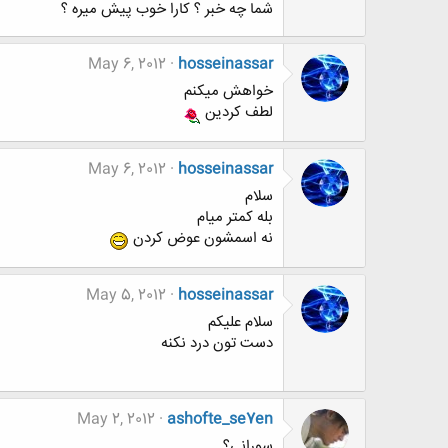
شما چه خبر ؟ کارا خوب پیش میره ؟
May 6, 2012
hosseinassar
خواهش میکنم
لطف کردین
May 6, 2012
hosseinassar
سلام
بله کمتر میام
نه اسمشون عوض کردن
May 5, 2012
hosseinassar
سلام علیکم
دست تون درد نکنه
May 2, 2012
ashofte_se7en
سورانی؟