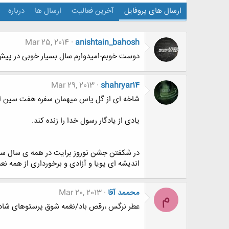
ارسال های پروفایل
آخرین فعالیت
ارسال ها
درباره
Mar 25, 2014
anishtain_bahosh
دوست خوبم-امیدوارم سال بسیار خوبی در پیش 
Mar 29, 2013
shahryar14
شاخه ای از گل یاس میهمان سفره هفت سین ا
یادی از یادگار رسول خدا را زنده کند.
در شکفتن جشن نوروز برایت در همه ی سال سر
اندیشه ای پویا و آزادی و برخورداری از همه نعم
محممد آقا
Mar 20, 2013
م
عطر نرگس ،رقص باد/نغمه شوق پرستوهای شاد/