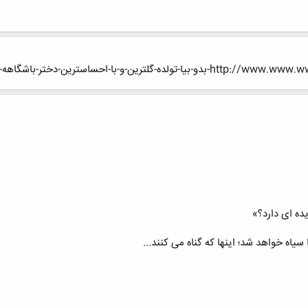
-و-با-احساسترین-دختر-باشگاهه-گل-احساس
یده ای دارد؟»
 سیاه خواهد شد؛ اینها که گناه می کنند...