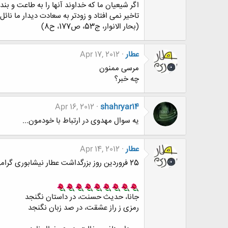
اگر شیعیان ما که خداوند آنها را به طاعت و بن
تاخیر نمی افتاد و زودتر به سعادت دیدار ما نائ
(بحار الانوار، ج53، ص177، ح8)
عطار
Apr 17, 2012
مرسی ممنون
چه خبر؟
Apr 16, 2012
shahryar14
یه سوال مهدوی در ارتباط با خودمون...
عطار
Apr 14, 2012
25 فروردین روز بزرگداشت عطار نیشابوری گرامی باد!
جانا، حدیث حسنت، در داستان نگنجد
رمزی ز راز عشقت، در صد زبان نگنجد