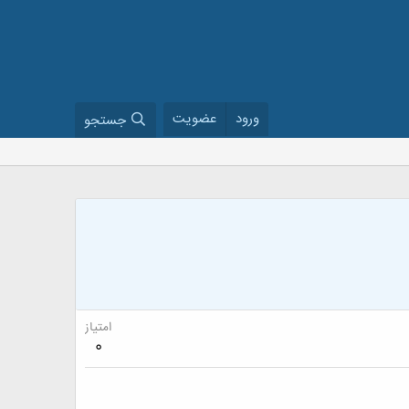
ورود
عضویت
جستجو
امتیاز
0