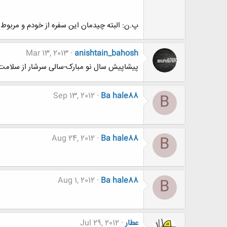
پ.ن: البته چیدمان این سفره از خودم و مربوط به
Mar 13, 2013
anishtain_bahosh
پیشاپیش سال نو مبارک-سالی سرشار از سلامت
Sep 13, 2012
Ba hale88
B
Aug 24, 2012
Ba hale88
B
Aug 1, 2012
Ba hale88
B
عطار
Jul 29, 2012