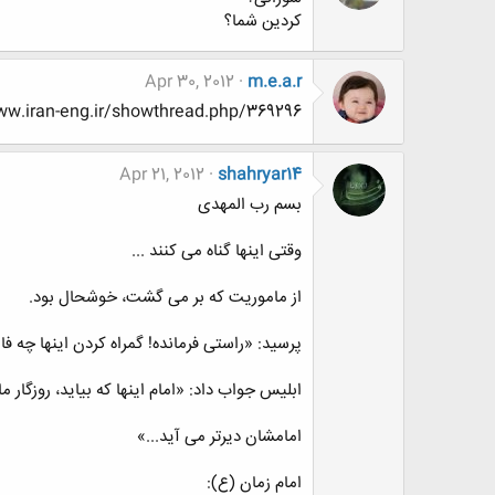
کردین شما؟
Apr 30, 2012
m.e.a.r
http://www.www.www.iran-eng.ir/showthread.php/369296-بدو-بیا-تولده-گلترین
Apr 21, 2012
shahryar14
بسم رب المهدی
وقتی اینها گناه می کنند ...
از ماموریت که بر می گشت، خوشحال بود.
پرسید: «راستی فرمانده! گمراه کردن اینها چه فا
ابلیس جواب داد: «امام اینها که بیاید، روزگار ما
امامشان دیرتر می آید...»
امام زمان (ع):