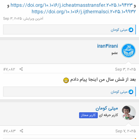
و
https://doi.org/10.1016/j.icheatmasstransfer.2025.109423
و
https://doi.org/10.1016/j.ijthermalsci.2025.109932
آخرین ویرایش:
Sep 3, 2025
و
میتی کومان
ا
ک
ن
iran4irani
ش
عضو
ه
ا
:
#7,082
Sep 3, 2025
بعد از شش سال من اینجا پیام دادم
و
میتی کومان
ا
ک
ن
میتی کومان
ش
کاربر حرفه ای
کاربر ممتاز
ه
ا
:
#7,083
Sep 7, 2025