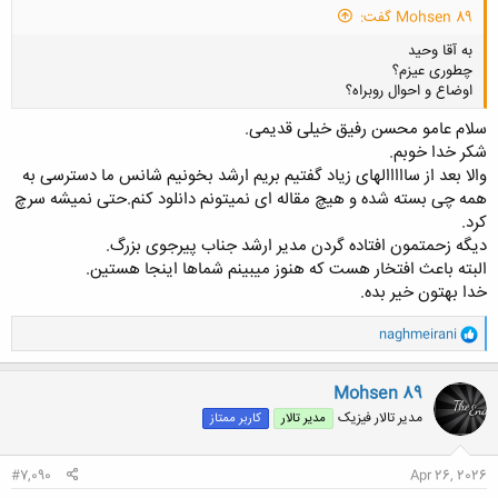
Mohsen 89 گفت:
به آقا وحید
چطوری عیزم؟
اوضاع و احوال روبراه؟
سلام عامو محسن رفیق خیلی قدیمی.
شکر خدا خوبم.
والا بعد از سااااالهای زیاد گفتیم بریم ارشد بخونیم شانس ما دسترسی به
همه چی بسته شده و هیچ مقاله ای نمیتونم دانلود کنم.حتی نمیشه سرچ
کلیک کنید تا باز شود...
کرد.
دیگه زحمتمون افتاده گردن مدیر ارشد جناب پیرجوی بزرگ.
البته باعث افتخار هست که هنوز میبینم شماها اینجا هستین.
خدا بهتون خیر بده.
و
naghmeirani
ا
ک
ن
Mohsen 89
ش
مدیر تالار فیزیک
مدیر تالار
کاربر ممتاز
ه
ا
:
#7,090
Apr 26, 2026