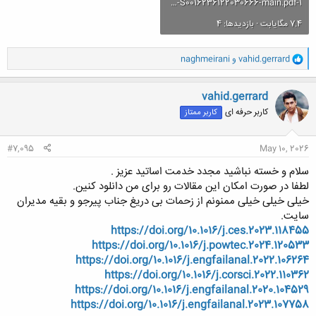
1-s2.0-S0016236122030666-main.pdf
7.4 مگایابت · بازدیدها: 4
و
vahid.gerrard
و
naghmeirani
ا
ک
ن
vahid.gerrard
ش
کاربر حرفه ای
کاربر ممتاز
ه
ا
:
#7,095
May 10, 2026
سلام و خسته نباشید مجدد خدمت اساتید عزیز .
لطفا در صورت امکان این مقالات رو برای من دانلود کنین.
خیلی خیلی خیلی ممنونم از زحمات بی دریغ جناب پیرجو و بقیه مدیران
سایت.
https://doi.org/10.1016/j.ces.2023.118455
https://doi.org/10.1016/j.powtec.2024.120533
https://doi.org/10.1016/j.engfailanal.2022.106264
https://doi.org/10.1016/j.corsci.2022.110362
https://doi.org/10.1016/j.engfailanal.2020.104529
https://doi.org/10.1016/j.engfailanal.2023.107758