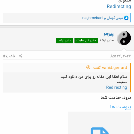
ممنونم.
Redirecting
و
میتی کومان
و
naghmeirani
ا
ک
ن
پیرجو
ش
مدیر ارشد
مدیر کل سایت
مدیر ارشد
ه
ا
:
#7,085
Apr 24, 2026
vahid.gerrard گفت:
سلام لطفا این مقاله رو برای من دانلود کنید.
ممنونم.
Redirecting
درود، خدمت شما
پیوست ها
کلیک کنید تا باز شود...