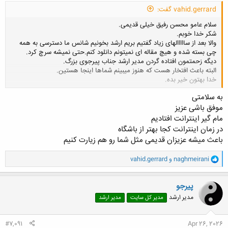
vahid.gerrard گفت:
سلام عامو محسن رفیق خیلی قدیمی.
شکر خدا خوبم.
والا بعد از سااااالهای زیاد گفتیم بریم ارشد بخونیم شانس ما دسترسی به همه
چی بسته شده و هیچ مقاله ای نمیتونم دانلود کنم.حتی نمیشه سرچ کرد.
دیگه زحمتمون افتاده گردن مدیر ارشد جناب پیرجوی بزرگ.
البته باعث افتخار هست که هنوز میبینم شماها اینجا هستین.
خدا بهتون خیر بده.
کلیک کنید تا باز شود...
به سلامتی
موفق باشی عزیز
مام گیر اینترانت افتادیم
در زمان اینترانت کجا بهتر از باشگاه
باعث میشه عزیزان قدیمی مثل شما رو هم زیارت کنیم
و
naghmeirani
و
vahid.gerrard
ا
ک
ن
پیرجو
ش
مدیر ارشد
مدیر کل سایت
مدیر ارشد
ه
ا
:
#7,091
Apr 26, 2026