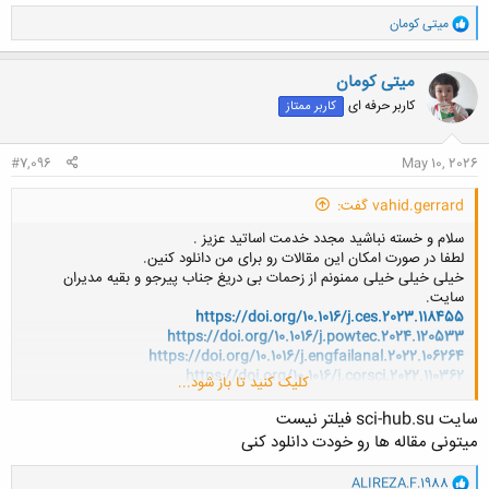
و
میتی کومان
ا
ک
ن
میتی کومان
ش
کاربر حرفه ای
کاربر ممتاز
ه
ا
:
#7,096
May 10, 2026
vahid.gerrard گفت:
سلام و خسته نباشید مجدد خدمت اساتید عزیز .
لطفا در صورت امکان این مقالات رو برای من دانلود کنین.
خیلی خیلی خیلی ممنونم از زحمات بی دریغ جناب پیرجو و بقیه مدیران
سایت.
https://doi.org/10.1016/j.ces.2023.118455
https://doi.org/10.1016/j.powtec.2024.120533
https://doi.org/10.1016/j.engfailanal.2022.106264
https://doi.org/10.1016/j.corsci.2022.110362
کلیک کنید تا باز شود...
https://doi.org/10.1016/j.engfailanal.2020.104529
https://doi.org/10.1016/j.engfailanal.2023.107758
سایت sci-hub.su فیلتر نیست
میتونی مقاله ها رو خودت دانلود کنی
و
ALIREZA.F.1988