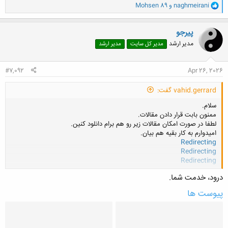
و
naghmeirani
و
Mohsen 89
ا
ک
ن
پیرجو
ش
مدیر ارشد
مدیر کل سایت
مدیر ارشد
ه
ا
:
#7,092
Apr 26, 2026
vahid.gerrard گفت:
سلام.
ممنون بابت قرار دادن مقالات.
لطفا در صورت امکان مقالات زیر رو هم برام دانلود کنین.
امیدوارم به کار بقیه هم بیان.
Redirecting
Redirecting
Redirecting
کلیک کنید تا باز شود...
درود، خدمت شما.
پیوست ها