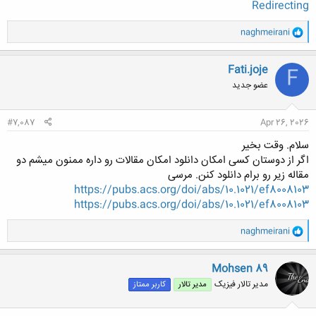
Redirecting
و
naghmeirani
ا
ک
ن
Fati.joje
F
ش
عضو جدید
ه
ا
:
#7,087
Apr 26, 2026
سلام. وقت بخیر
اگر از دوستان کسی امکان دانلود امکان مقالات رو داره ممنون میشم دو
مقاله زیر رو برام دانلود کنن. مرسی
https://pubs.acs.org/doi/abs/10.1021/ef8008103
https://pubs.acs.org/doi/abs/10.1021/ef8008103
و
naghmeirani
ا
ک
ن
Mohsen 89
ش
مدیر تالار فیزیک
مدیر تالار
کاربر ممتاز
ه
ا
: