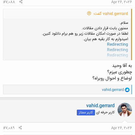
#7,088
Apr 26, 2026
vahid.gerrard گفت:
سلام.
ممنون بابت قرار دادن مقالات.
لطفا در صورت امکان مقالات زیر رو هم برام دانلود کنین.
امیدوارم به کار بقیه هم بیان.
Redirecting
Redirecting
Redirecting
کلیک کنید تا باز شود...
به آقا وحید
چطوری عیزم؟
اوضاع و احوال روبراه؟
و
vahid.gerrard
ا
ک
ن
vahid.gerrard
ش
کاربر حرفه ای
کاربر ممتاز
ه
ا
:
#7,089
Apr 26, 2026