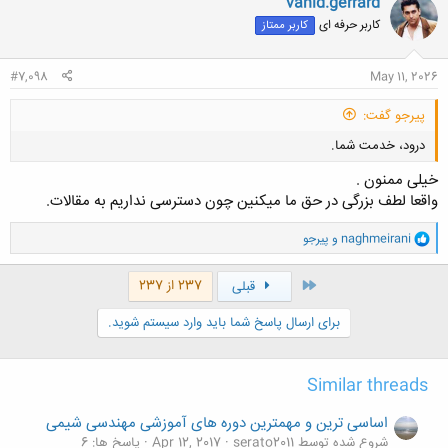
vahid.gerrard
ش
کاربر حرفه ای
کاربر ممتاز
ه
ا
:
#7,098
May 11, 2026
پیرجو گفت:
درود، خدمت شما.
خیلی ممنون .
واقعا لطف بزرگی در حق ما میکنین چون دسترسی نداریم به مقالات.
و
naghmeirani
و
پیرجو
ا
ک
کلیک کنید تا باز شود...
ن
اول
237 از 237
قبلی
ش
ه
برای ارسال پاسخ شما باید وارد سیستم شوید.
ا
:
Similar threads
اساسی ترین و مهمترین دوره های آموزشی مهندسی شیمی
شروع شده توسط serato2011
Apr 12, 2017
پاسخ ها: 6