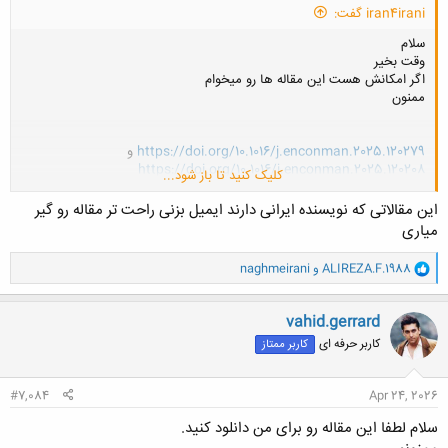
iran4irani گفت:
سلام
وقت بخیر
اگر امکانش هست این مقاله ها رو میخوام
ممنون
https://doi.org/10.1016/j.enconman.2025.120279
و
https://doi.org/10.1016/j.enconman.2025.120208
کلیک کنید تا باز شود...
و
https://doi.org/10.1016/j.icheatmasstransfer.2025.109423
و
این مقالاتی که نویسنده ایرانی دارند ایمیل بزنی راحت تر مقاله رو گیر
https://doi.org/10.1016/j.ijthermalsci.2025.109932
میاری
و
ALIREZA.F.1988
و
naghmeirani
ا
ک
ن
vahid.gerrard
ش
کاربر حرفه ای
کاربر ممتاز
ه
ا
:
#7,084
Apr 24, 2026
سلام لطفا این مقاله رو برای من دانلود کنید.