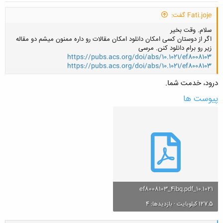
Fati.joje گفت:
سلام. وقت بخیر
اگر از دوستان کسی امکان دانلود امکان مقالات رو داره ممنون میشم دو مقاله
زیر رو برام دانلود کنن. مرسی
https://pubs.acs.org/doi/abs/10.1021/ef8008103
https://pubs.acs.org/doi/abs/10.1021/ef8008103
درود، خدمت شما.
کلیک کنید تا باز شود...
پیوست ها
10.1021_ef8008103_4ibq.pdf
127.5 کیلوبایت · بازدیدها: 4