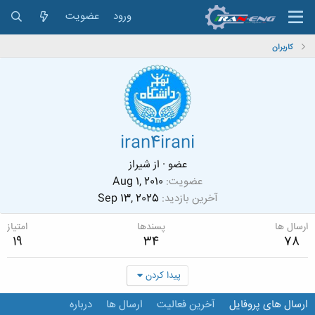
ورود
عضویت
کاربران
iran4irani
عضو
·
از
شیراز
عضویت
Aug 1, 2010
آخرین بازدید
Sep 13, 2025
ارسال ها
پسندها
امتیاز
19
34
78
پیدا کردن
ارسال های پروفایل
آخرین فعالیت
ارسال ها
درباره