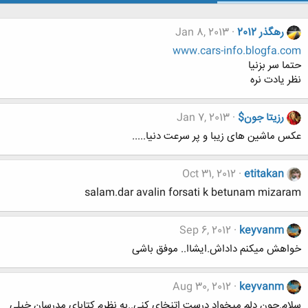
رهگذر 2012
Jan 8, 2013
www.cars-info.blogfa.com
حتما سر بزنیا
نظر یادت نره
رزیتا جون$
Jan 7, 2013
عکس ماشین های زیبا و پر سرعت دنیا.....
Oct 31, 2012
etitakan
salam.dar avalin forsati k betunam mizaram
Sep 6, 2012
keyvanm
خواهش میکنم داداش.ایشاا.. موفق باشی
Aug 30, 2012
keyvanm
سلام.چون دلم میخواد درست اتنخای کنی..به نظرم کتابای مدرسان خیلی