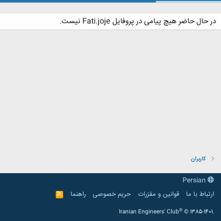
در حال حاضر هیچ پیامی در پروفایل Fati.joje نیست.
کاربران
Persian
ارتباط با ما
قوانین و مقرّرات
حریم خصوصی
راهنما
R
S
S
®
Iranian Engineers' Club
© 1385-1401.