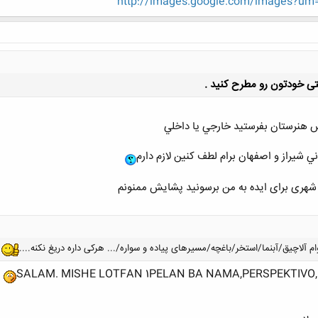
http://images.google.com/images?um=
ی خودتون رو مطرح کنید .
س هنرستان بفرستيد خارجي يا داخلي
شيراز و اصفهان برام لطف كنين لازم دارم
کلیک کنید تا باز شود...
شهری برای ایده به من برسونید پشایش ممنونم
SALAM. MISHE LOTFAN 1PELAN BA NAMA,PERSPEKTIVO