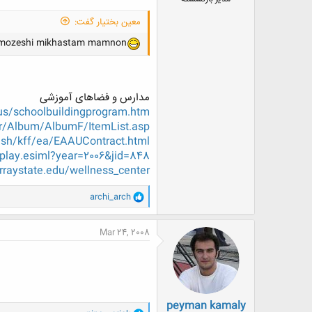
معین بختیار گفت:
 amozeshi mikhastam mamnon
مدارس و فضاهای آموزشی
.us/schoolbuildingprogram.htm
ir/Album/AlbumF/ItemList.asp
ish/kff/ea/EAAUContract.html
play.esiml?year=2006&jid=848
raystate.edu/wellness_center/
و
archi_arch
ا
ک
ن
Mar 24, 2008
ش
ه
ا
:
peyman kamaly