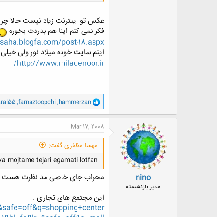
عکس تو اینترنت زیاد نیست حالا چرا م
فکر نمی کنم اینا هم بدردت بخوره
saha.blogfa.com/post-18.aspx
اینم سایت خوده میلاد نور ولی خیلی
http://www.miladenoor.ir/
و
ral55
,
farnaztoopchi
,
hammerzan
ا
ک
ن
Mar 17, 2008
ش
ه
مهسا مظفري گفت:
ا
:
 mojtame tejari egamati lotfan
محراب جای خاصی مد نظرت هست ی
nino
مدیر بازنشسته
این مجتمع های تجاری .
&safe=off&q=shopping+center