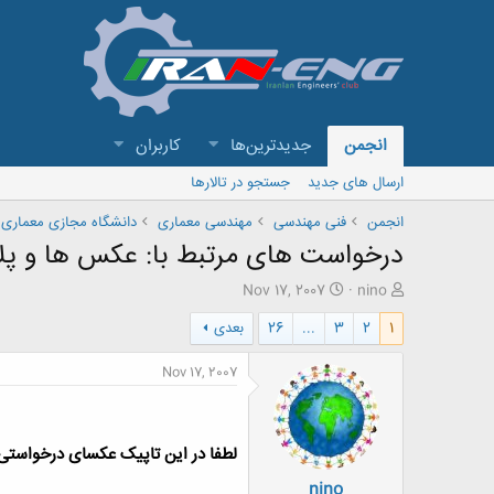
انجمن
جدیدترین‌ها
کاربران
ارسال های جدید
جستجو در تالارها
انجمن
فنی مهندسی
مهندسی معماری
دانشگاه مجازی معماری
درخواست های مرتبط با: عکس ها و پل
ش
ت
Nov 17, 2007
nino
ر
ا
1
2
3
...
26
بعدی
و
ر
ع
ی
ک
خ
Nov 17, 2007
ن
ش
ن
ر
د
و
ه
ع
لطفا در این تاپیک عکسای درخواستی 
م
nino
و