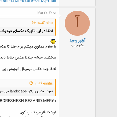
1&hl=fa&lr=&safe=off&q=mall
Mar 22, 2008
آ
nino گفت:
لطفا در این تاپیک عکسای درخواست
آرتور وحید
عضو جدید
با سلام ممنون ميشم برام جند تا عك
ببخشيد ميشه چندتا عكس نقاط ديدني 
لطفا چند عکس ترمینال اتوبوس بین 
emitis گفت:
نمونه عکس و پلان landscape می خوام آلاچیق/آبنما/استخر/باغچه/مسیرهای پیاده و سواره/... هرکی داره دریغ نکنه....
,BORESHESH BEZARID.MER30
اولا که فارسی تایپ کن.