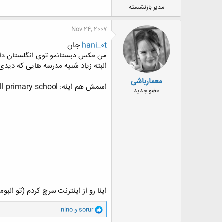
ض
مدیر بازنشسته
و
ع
Nov 24, 2007
hani_0t
جان
من عکس دبستانمو توی انگلستان دار
البته زیاد شبیه مدرسه هایی که دیدی
معمارباشی
اسمش هم اینه: lady joanna thornhill primary school
عضو جدید
اینا رو از اینترنت سرچ کردم (تو الب
و
sorur
و
nino
ا