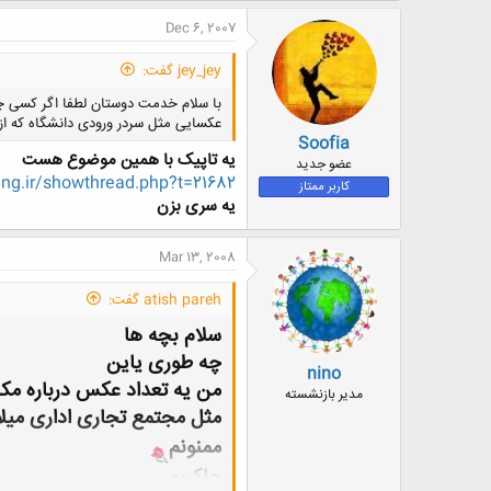
ک
ن
Dec 6, 2007
ش
ه
jey_jey گفت:
ا
:
با سلام خدمت دوستان لطفا اگر کسی چن
عکسایی مثل سردر ورودی دانشگاه که از ب
Soofia
یه تاپیک با همین موضوع هست
عضو جدید
ng.ir/showthread.php?t=21682
کاربر ممتاز
یه سری بزن
Mar 13, 2008
atish pareh گفت:
سلام بچه ها
چه طوری یاین
nino
من یه تعداد عکس درباره مک
مدیر بازنشسته
مثل مجتمع تجاری اداری میلاد 
ممنونم
چاکریم