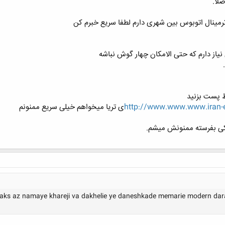
لا.
ترمینال اتوبوس بین شهری دارم لطفا سریع خبرم کن
نیاز دارم که حتی الامکان چهار گوش نباشه
ط پست بزنید
http://www.www.www.iran-e
ی تریا میخواهم خیلی سریع ممنونم
کی بفرسته ممنونش میشم.
ri aks az namaye khareji va dakhelie ye daneshkade memarie modern