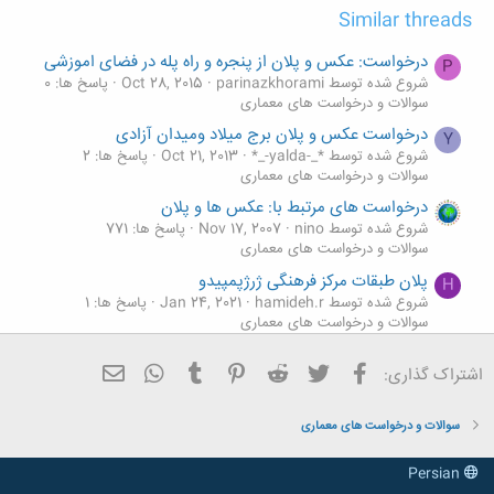
Similar threads
درخواست: عکس و پلان از پنجره و راه پله در فضای اموزشی
P
شروع شده توسط parinazkhorami
Oct 28, 2015
پاسخ ها: 0
سوالات و درخواست های معماری
درخواست عکس و پلان برج میلاد ومیدان آزادی
Y
شروع شده توسط *_-yalda-_*
Oct 21, 2013
پاسخ ها: 2
سوالات و درخواست های معماری
درخواست های مرتبط با: عکس ها و پلان
شروع شده توسط nino
Nov 17, 2007
پاسخ ها: 771
سوالات و درخواست های معماری
پلان طبقات مرکز فرهنگی ژرژپمپیدو
H
شروع شده توسط hamideh.r
Jan 24, 2021
پاسخ ها: 1
سوالات و درخواست های معماری
پلان و جزئیات گاوداری
فیسبوک
تویتر
Reddit
Pinterest
Tumblr
ایمیل
WhatsApp
اشتراک گذاری:
شروع شده توسط sakhtemansazan
Jan 3, 2019
پاسخ ها: 1
سوالات و درخواست های معماری
سوالات و درخواست های معماری
Persian