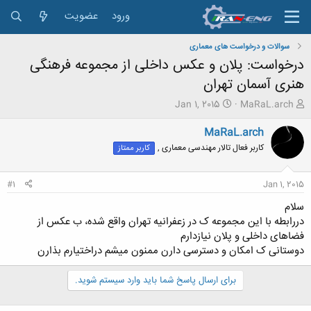
ورود
عضویت
سوالات و درخواست های معماری
درخواست: پلان و عکس داخلی از مجموعه فرهنگی
هنری آسمان تهران
ش
ت
Jan 1, 2015
MaRaL.arch
ر
ا
و
ر
MaRaL.arch
ع
ی
کاربر فعال تالار مهندسی معماری ,
کاربر ممتاز
ک
خ
ن
ش
ن
ر
#1
Jan 1, 2015
د
و
ه
ع
سلام
م
دررابطه با این مجموعه ک در زعفرانیه تهران واقع شده، ب عکس از
و
فضاهای داخلی و پلان نیازدارم
ض
دوستانی ک امکان و دسترسی دارن ممنون میشم دراختیارم بذارن
و
ع
برای ارسال پاسخ شما باید وارد سیستم شوید.