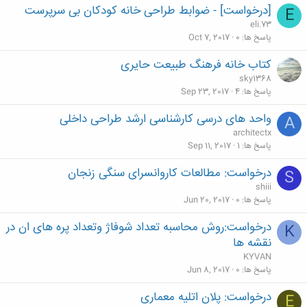
[درخواست] - ضوابط طراحی خانه کودکان بی سرپرست
E
eli.73
پاسخ ها
0
Oct 7, 2017
کتاب خانه فرهنگ طبیعت حایری
sky1368
پاسخ ها
4
Sep 23, 2017
واحد های درسی کارشناسی ارشد طراحی داخلی
A
architectx
پاسخ ها
1
Sep 11, 2017
درخواست: مطالعات کاروانسرای سنگی زنجان
S
shiii
پاسخ ها
0
Jun 20, 2017
درخواست:روش محاسبه تعداد شوفاژ وتعداد پره های ان در
K
نقشه ها
KYVAN
پاسخ ها
0
Jun 8, 2017
درخواست: پلان اتلیه معماری
E