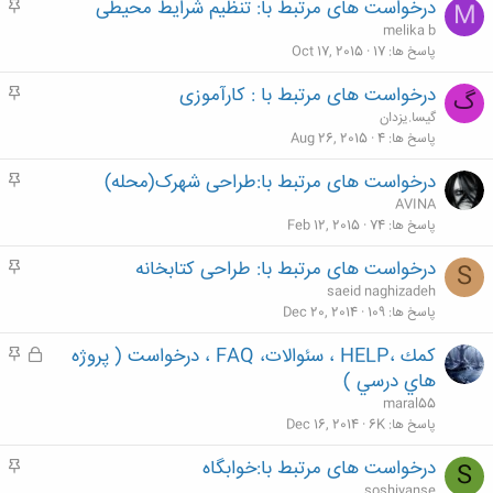
درخواست های مرتبط با: تنظیم شرایط محیطی
م
M
ه
melika b
م
پاسخ ها
17
Oct 17, 2015
درخواست های مرتبط با : کارآموزی
م
گ
ه
گیسا.یزدان
م
پاسخ ها
4
Aug 26, 2015
درخواست های مرتبط با:طراحی شهرک(محله)
م
ه
AVINA
م
پاسخ ها
74
Feb 12, 2015
درخواست های مرتبط با: طراحی کتابخانه
م
S
ه
saeid naghizadeh
م
پاسخ ها
109
Dec 20, 2014
كمك ،HELP ، سئوالات، FAQ ، درخواست ( پروژه
ق
م
ف
ه
هاي درسي )
ل
م
maral55
ش
پاسخ ها
6K
Dec 16, 2014
د
درخواست های مرتبط با:خوابگاه
م
S
ه
ه
soshiyanse