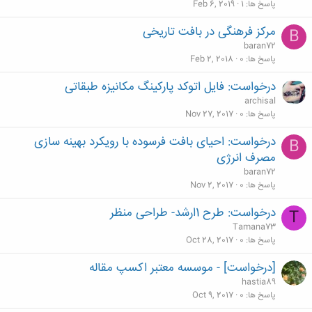
پاسخ ها
1
Feb 6, 2019
مرکز فرهنگی در بافت تاریخی
B
baran72
پاسخ ها
0
Feb 2, 2018
درخواست: فایل اتوکد پارکینگ مکانیزه طبقاتی
archisal
پاسخ ها
0
Nov 27, 2017
درخواست: احیای بافت فرسوده با رویکرد بهینه سازی
B
مصرف انرژی
baran72
پاسخ ها
0
Nov 2, 2017
درخواست: طرح 1ارشد- طراحی منظر
T
Tamana73
پاسخ ها
0
Oct 28, 2017
[درخواست] - موسسه معتبر اکسپ مقاله
hastia89
پاسخ ها
0
Oct 9, 2017