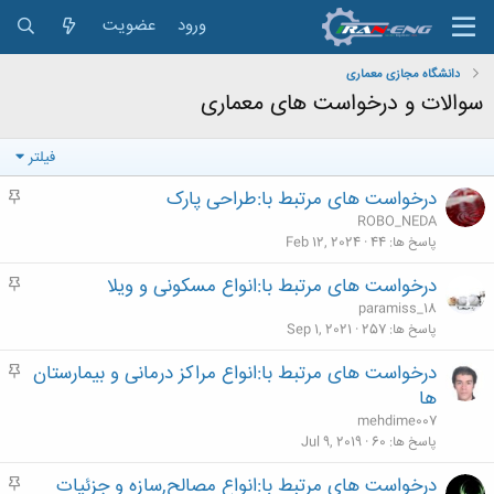
ورود
عضویت
دانشگاه مجازی معماری
سوالات و درخواست های معماری
فیلتر
درخواست های مرتبط با:طراحی پارک
م
ه
ROBO_NEDA
م
پاسخ ها
44
Feb 12, 2024
درخواست های مرتبط با:انواع مسکونی و ویلا
م
ه
paramiss_18
م
پاسخ ها
257
Sep 1, 2021
درخواست های مرتبط با:انواع مراکز درمانی و بیمارستان
م
ه
ها
م
mehdime007
پاسخ ها
60
Jul 9, 2019
درخواست های مرتبط با:انواع مصالح,سازه و جزئیات
م