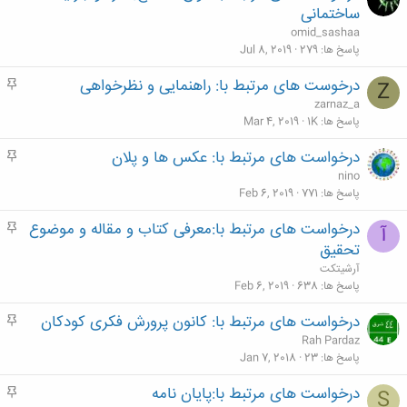
ه
ساختمانی
م
omid_sashaa
پاسخ ها
279
Jul 8, 2019
درخوست های مرتبط با: راهنمایی و نظرخواهی
م
Z
ه
zarnaz_a
م
پاسخ ها
1K
Mar 4, 2019
درخواست های مرتبط با: عکس ها و پلان
م
ه
nino
م
پاسخ ها
771
Feb 6, 2019
درخواست های مرتبط با:معرفی کتاب و مقاله و موضوع
م
آ
ه
تحقیق
م
آرشیتکت
پاسخ ها
638
Feb 6, 2019
درخواست های مرتبط با: کانون پرورش فکری کودکان
م
ه
Rah Pardaz
م
پاسخ ها
23
Jan 7, 2018
درخواست های مرتبط با:پایان نامه
م
S