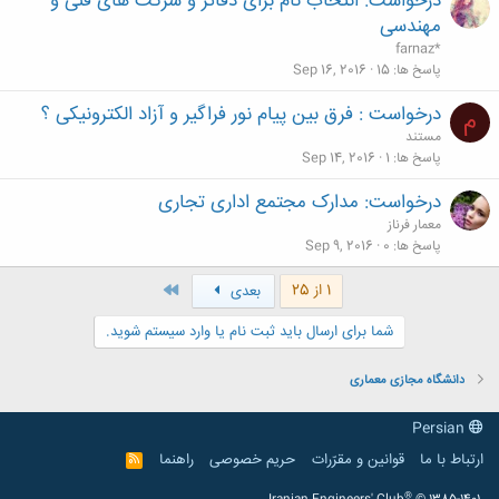
درخواست: انتخاب نام برای دفاتر و شرکت های فنی و
مهندسی
farnaz*
پاسخ ها
15
Sep 16, 2016
درخواست : فرق بین پیام نور فراگیر و آزاد الکترونیکی ؟
م
مستند
پاسخ ها
1
Sep 14, 2016
درخواست: مدارک مجتمع اداری تجاری
معمار فرناز
پاسخ ها
0
Sep 9, 2016
آخر
1 از 25
بعدی
شما برای ارسال باید ثبت نام یا وارد سیستم شوید.
دانشگاه مجازی معماری
Persian
ارتباط با ما
قوانین و مقرّرات
حریم خصوصی
راهنما
R
S
S
®