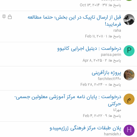
م
پاسخ ها
37
Oct 13, 2014
قبل از ارسال تاپیک در این بخش؛ حتما مطالعه
ق
م
ف
ه
فرمایید!
ل
م
raha
ش
پاسخ ها
1
Feb 11, 2011
د
درخواست : دیتیل اجرایی کانیوو
P
ه
parisa.perin
پاسخ ها
2
Apr 8, 2025
پروژه بازآفرینی
farchitect1990
پاسخ ها
0
Feb 28, 2024
درخواست : پایان نامه مرکز آموزشی معلولین جسمی-
م
حرکتی
مهرآنا
پاسخ ها
9
Feb 4, 2022
پلان طبقات مرکز فرهنگی ژرژپمپیدو
H
hamideh.r