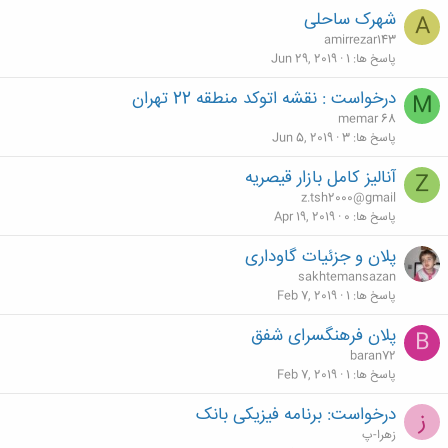
شهرک ساحلی
A
amirrezar143
پاسخ ها
1
Jun 29, 2019
درخواست : نقشه اتوکد منطقه 22 تهران
M
memar 68
پاسخ ها
3
Jun 5, 2019
آنالیز کامل بازار قیصریه
Z
z.tsh2000@gmail
پاسخ ها
0
Apr 19, 2019
پلان و جزئیات گاوداری
sakhtemansazan
پاسخ ها
1
Feb 7, 2019
پلان فرهنگسرای شفق
B
baran72
پاسخ ها
1
Feb 7, 2019
درخواست: برنامه فیزیکی بانک
ز
زهرا-پ