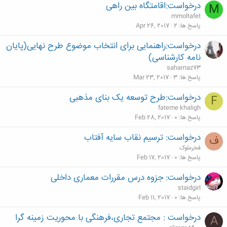
درخواست:اقامتگاه بین راهی
M
mmoltafet
پاسخ ها
2
Apr 26, 2017
درخواست:راهنمایی برای انتخاب موضوع طرح نهایی(پایان
نامه کارشناسی)
saharnaz73
پاسخ ها
3
Mar 23, 2017
درخواست:طرح توسعه یک بنای مذهبی
F
fateme khaligh
پاسخ ها
0
Feb 28, 2017
درخواست: ترسیم نقاب سایه آفتاب
ف
فخرملوک
پاسخ ها
0
Feb 17, 2017
درخواست: جزوه درس مقررات معماری داخلی
staidgirl
پاسخ ها
0
Feb 11, 2017
درخواست : مجتمع تجاری،فرهنگی با محوریت زمینه گرا
A