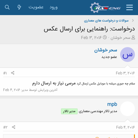
ورود
عضویت
سوالات و درخواست های معماری
درخواست: راهنمایی برای ارسال عکس
ش
ت
سحر خوشان
Feb 3, 2016
ر
ا
و
ر
سحر خوشان
س
ع
ی
عضو جدید
ک
خ
ن
ش
ن
ر
#1
Feb 3, 2016
د
و
ه
ع
مرسی نیاز به ارسال دارم
سلام چه جوری میشه با موبایل عکس ارسال کرد
م
آخرین ویرایش توسط مدیر:
Feb 4, 2016
و
ض
و
mpb
ع
مدیر تالار مهندسی معماری
مدیر تالار
#2
Feb 4, 2016