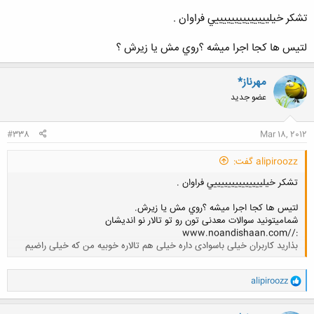
مقطع کوچکتر و برای راهگشایی و باز کردن دسترسی استفاده میشن.
البته این سوالو از یکی از دوستان پرسیدم که دستش (اقا محمد رضا)درد نکنه.
تشكر خيلييييييييييييييي فراوان .
لتيس ها كجا اجرا ميشه ؟روي مش يا زيرش ؟
مهرناز*
عضو جدید
#338
Mar 18, 2012
alipiroozz گفت:
تشكر خيلييييييييييييييي فراوان .
لتيس ها كجا اجرا ميشه ؟روي مش يا زيرش.
شمامیتونید سوالات معدنی تون رو تو تالار نو اندیشان
://www.noandishaan.com
بذارید کاربران خیلی باسوادی داره خیلی هم تالاره خوبیه من که خیلی راضیم
کلیک کنید تا باز شود...
و
alipiroozz
ا
ک
ن