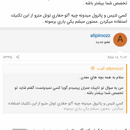
تخصص شما بيشتر باشه .
كسي لتيس و پاترول ميدونه چيه ؟تو حفاري تونل مترو از اين تكنيك
استفاده ميكردن .ممنون ميشم يكي ياري برسونه .
alipiroozz
A
عضو جدید
#335
Mar 18, 2012
alipiroozz گفت:
سلام به همه بچه هاي معدن .
من يه سوال تو تاپيك عمران پرسيدم گويا كسي نميدونست گفتم شايد تو
تخصص شما بيشتر باشه .
كسي لتيس و پاترول ميدونه چيه ؟تو حفاري تونل مترو از اين تكنيك استفاده
ميكردن .ممنون ميشم يكي ياري برسونه .
کلیک کنید تا باز شود...