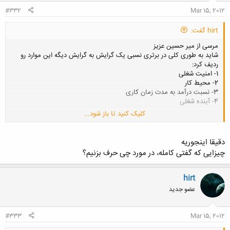
:
#332
Mar 15, 2012
hirt گفت:
مرسی از میر حسین عزیز
شاید به طوری کلی در برتری نسبی یک گرایش به گرایش دیگه این موارد رو
ردیف کرد:
1- امنیت شغلی
2- محیط کار
3- نسبت درآمد به مدت زمان کاری
4- آینده شغلی
کلیک کنید تا باز شود...
این موضوع که کدوم گرایش مرجح هست بهتر بود در زمینه های بالا در
موردش حرف زده بشه.
دقیقا اینجوریه
چیزایی که گفتی کامله، در مورد چی حرف بزنیم؟
hirt
عضو جدید
#333
Mar 15, 2012