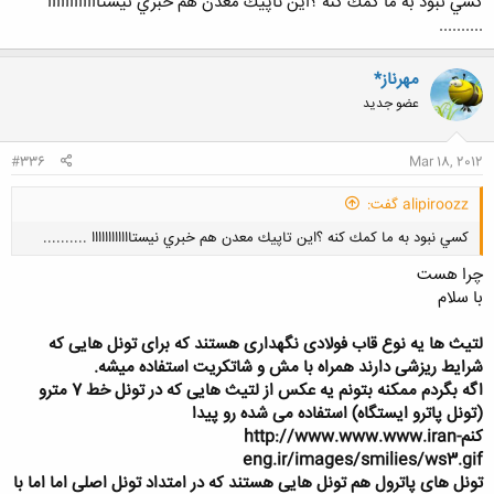
كسي نبود به ما كمك كنه ؟اين تاپيك معدن هم خبري نيستاااااااااااا
..........
مهرناز*
عضو جدید
#336
Mar 18, 2012
alipiroozz گفت:
كسي نبود به ما كمك كنه ؟اين تاپيك معدن هم خبري نيستاااااااااااا ..........
چرا هست
با سلام
لتیث ها یه نوع قاب فولادی نگهداری هستند که برای تونل هایی که
شرایط ریزشی دارند همراه با مش و شاتکریت استفاده میشه.
کلیک کنید تا باز شود...
اگه بگردم ممکنه بتونم یه عکس از لتیث هایی که در تونل خط 7 مترو
(تونل پاترو ایستگاه) استفاده می شده رو پیدا
کنمhttp://www.www.www.iran-
eng.ir/images/smilies/ws3.gif
تونل های پاترول هم تونل هایی هستند که در امتداد تونل اصلی اما اما با