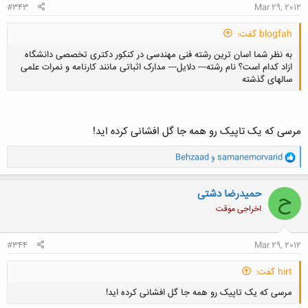
#343
Mar 29, 2012
blogfah گفت:
به نظر شما اسان ترین رشته فنی مهندسی در کنکور دکتری تخصصی دانشگاه
ازاد کدام است؟ نام رشته--- دلایل--- مدارک اثباتی مانند کارنامه و نمرات علمی
سالهای گذشته
مرسی که یک تاپیک رو همه جا گل افشانی کرده اید!
کلیک کنید تا باز شود...
و
samanemorvarid
و
Behzaad
ا
ک
ن
حمیدرضا دشتی
ح
ش
اخراجی موقت
ه
ا
:
#344
Mar 29, 2012
hirt گفت:
مرسی که یک تاپیک رو همه جا گل افشانی کرده اید!