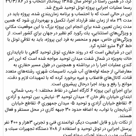
كرد، در همين راستا در اواخر سال 1385 پيمانكار انتخاب و در 29/3/86
رسما عمليات اجرايي پروژه تونل توحيد شروع شد.
اين در حالي است كه با احتساب و برنامه زمان‌بندي شده، پروژه بايد در
مدت 29 ماه از زمان عقد قرارداد اجرا، تكميل و بهره‌برداري شود كه همين
مدت زمان تعيين شده براي انجام اين پروژه بزرگ با اين موقعيت مكاني
و ويژگي‌هاي استثنايي، يك ركورد كم نظير در جهان براي كشور است. از
ويژگي‌هاي خاص، مهم و منحصر به فرد اين پروژه، بايد به تلاقي تونل با
خط 2و4 مترو اشاره كرد.
اين در شرايطي است كه در روند حفاري، تونل توحيد گاهي با ناپايداري
خاك به‌ويژه در شمال شفت ميدان توحيد مواجه شده است كه اين امر
كندي عمليات اجرا را در برداشته و همچنين در طول مسير حفاري به
معارضاني از جمله لوله‌هاي آب شرب، تاسيسات شهري، رشته‌هاي متعدد
قنات، كانال‌هاي فاضلاب و غيره برخورد كرده كه با تمهيدات لازم و دقت،
موانع را رفع و روند اجرا درحال پيشروي است.
براي اجراي اين پروژه 6 كارگاه اصلي در نقاط مختلف: 1- رمپ شمالي،
ابتداي خيابان باقر خان 2- ميدان توحيد 3- نيايش، بين توحيد و آزادي
4- تقاطع خيابان آزادي و توحيد 5- ميدان جمهوري 6- تقاطع خيابان
آذربايجان با نواب، به اضافه حدود 30 جبهه كاري در محل مستقر و فعال
هستند.
از نكات بارز و قابل اهميت ديگر، توانمندي فني و تجربي 3هزار و 400 نفر
پرسنل اجرايي در تونل توحيد و استفاده از 708 دستگاه تجهيزات سبك و
سنگين مدرن درروند اجراي پروژه است.