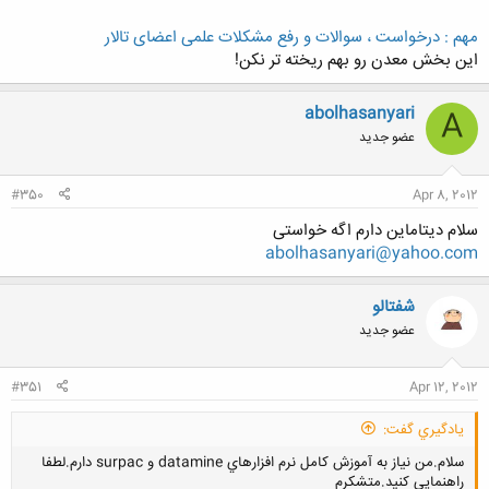
مهم : درخواست ، سوالات و رفع مشکلات علمی اعضای تالار
این بخش معدن رو بهم ریخته تر نکن!
کلیک کنید تا باز شود...
abolhasanyari
A
عضو جدید
#350
Apr 8, 2012
سلام دیتاماین دارم اگه خواستی
abolhasanyari@yahoo.com
شفتالو
عضو جدید
#351
Apr 12, 2012
يادگيري گفت:
سلام.من نياز به آموزش كامل نرم افزارهاي datamine و surpac دارم.لطفا
راهنمايي كنيد.متشكرم