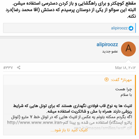
مقطع کوچکتر و برای راهگشایی و باز کردن دسترسی استفاده میشن.
البته این سوالو از یکی از دوستان پرسیدم که دستش (اقا محمد رضا)درد
نکنه.
و
alipiroozz
ا
ک
ن
alipiroozz
A
ش
عضو جدید
ه
ا
:
#337
Mar 18, 2012
مهرناز* گفت:
چرا هست
با سلام
لتیث ها یه نوع قاب فولادی نگهداری هستند که برای تونل هایی که شرایط
ریزشی دارند همراه با مش و شاتکریت استفاده میشه.
اگه بگردم ممکنه بتونم یه عکس از لتیث هایی که در تونل خط 7 مترو (تونل
پاترو ایستگاه) استفاده می شده رو پیدا کنمhttp://www.www.www.iran-
eng.ir/images/smilies/ws3.gif
کلیک کنید تا باز شود...
تونل های پاترول هم تونل هایی هستند که در امتداد تونل اصلی اما اما با