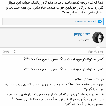
شما که قدم رنجه نمیفرمایید برید در مثلا تالار رباتیک جواب این سوال
کلی رو بدید در تالار خودتون جواب میدید حالا دلیل این همه حسادت و
امتیاز منفی به این حقیر چیه؟
و
samanemorvarid
ا
کلیک کنید تا باز شود...
ک
ن
popgame
ش
عضو جدید
ه
ا
:
#345
Mar 29, 2012
کسی میتونه در موردقیمت سنگ مس به من کمک کنه؟؟؟
کسی میتونه در موردقیمت سنگ مس به من کمک کنه؟؟؟
دوستان معدنی سلام
من میخواستم قیمت سنگ مس سر معدن رو به طور تقریبی بدونم،با یه
عیار میانگین!!!
همینطور میخواستم بدونم که قیمت اون به صورت عیار به روی تن ،چه
طور تعیین میکنن و موقع فروش،سنگ مس چه نوع هایی هست!!!
ممنون میشم اگه کمکم کنید!!!