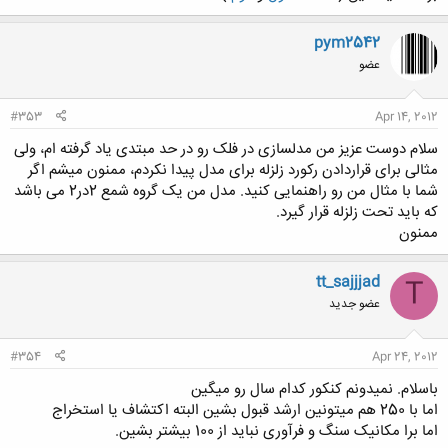
pym2542
عضو
#353
Apr 14, 2012
سلام دوست عزیز من مدلسازی در فلک رو در حد مبتدی یاد گرفته ام، ولی
مثالی برای قراردادن رکورد زلزله برای مدل پیدا نکردم، ممنون میشم اگر
شما با مثال من رو راهنمایی کنید. مدل من یک گروه شمع 2در2 می باشد
که باید تحت زلزله قرار گیرد.
ممنون
tt_sajjjad
T
عضو جدید
#354
Apr 24, 2012
باسلام. نمیدونم کنکور کدام سال رو میگین
اما با 250 هم میتونین ارشد قبول بشین البته اکتشاف یا استخراج
اما برا مکانیک سنگ و فرآوری نباید از 100 بیشتر بشین.