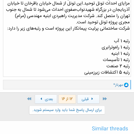
مزایای احداث تونل توحید.این تونل از شمال خیابان باقرخان تا خیابان
آذربایجان در بزرگراه شهيدنواب‌صفوي احداث می‌شود تا شمال به جنوب
تهران را متصل کند. شرکت مدیریت راهبردی ابنیه مهندسی (مرام)
مجری پروژه تونل توحید است.
شرکت ساختمانی پرلیت پیمانکار این پروژه است و رتبه‌های زیر را دارد:
رتبه 1 آب
رتبه 1 راه‌وترابری
رتبه 1 ابنیه
رتبه 1 تأسیسات
رتبه 2 صنعت
رتبه 5 اکتشافات زیرزمینی
و
مهرناز*
ا
ک
ن
اول
آخر
12 از 16
قبلی
بعدی
ش
ه
برای ارسال پاسخ شما باید وارد سیستم شوید.
ا
:
Similar threads