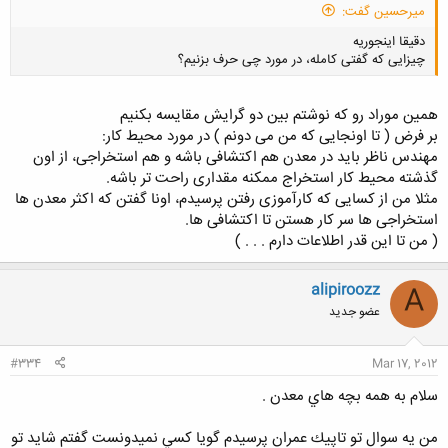
میرحسین گفت:
دقیقا اینجوریه
چیزایی که گفتی کامله، در مورد چی حرف بزنیم؟
همین موراد رو که نوشتم بین دو گرایش مقایسه بکنیم
بر فرض ( تا اونجایی که من می دونم ) در مورد محیط کار:
مهندس ناظر باید در معدن هم اکتشافی باشه و هم استخراجی، از اون
کلیک کنید تا باز شود...
گذشته محیط کار استخراج ممکنه مقداری راحت تر باشه.
مثلا من از کسایی که کارآموزی رفتن پرسیدم، اونا گفتن که اکثر معدن ها
استخراجی ها سر کار هستن تا اکتشافی ها.
( من تا این قدر اطلاعات دارم . . . )
alipiroozz
A
عضو جدید
#334
Mar 17, 2012
سلام به همه بچه هاي معدن .
من يه سوال تو تاپيك عمران پرسيدم گويا كسي نميدونست گفتم شايد تو