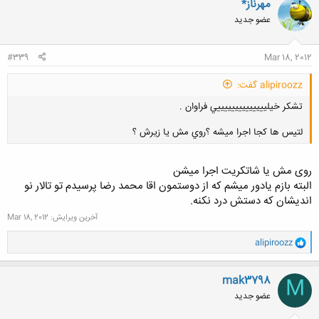
مهرناز*
ش
عضو جدید
ه
ا
:
#339
Mar 18, 2012
alipiroozz گفت:
تشكر خيلييييييييييييييي فراوان .
لتيس ها كجا اجرا ميشه ؟روي مش يا زيرش ؟
روی مش یا شاتکریت اجرا میشن
البته بازم یادور میشم که از دوستمون اقا محمد رضا پرسیدم تو تالار نو
اندیشان که دستش درد نکنه.
کلیک کنید تا باز شود...
آخرین ویرایش:
Mar 18, 2012
و
alipiroozz
ا
ک
ن
mak3798
M
ش
عضو جدید
ه
ا