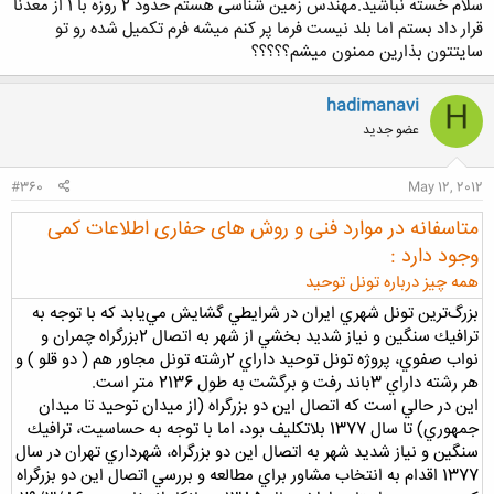
سلام خسته نباشید.مهندس زمین شناسی هستم حدود 2 روزه با 1 از معدنا
قرار داد بستم اما بلد نیست فرما پر کنم میشه فرم تکمیل شده رو تو
سایتتون بذارین ممنون میشم؟؟؟؟؟
hadimanavi
H
عضو جدید
#360
May 12, 2012
متاسفانه در موارد فنی و روش های حفاری اطلاعات کمی
وجود دارد :
همه چیز درباره تونل توحيد
بزرگ‌ترين تونل شهري ايران در شرايطي گشايش مي‌يابد كه با توجه به
ترافيك سنگين و نياز شديد بخشي از شهر به اتصال 2بزرگراه چمران و
نواب صفوي، پروژه تونل توحيد داراي 2رشته تونل مجاور هم ( دو قلو ) و
هر رشته داراي 3باند رفت و برگشت به طول 2136 متر است.
اين در حالي است كه اتصال اين دو بزرگراه (از ميدان توحيد تا ميدان
جمهوري) تا سال 1377 بلاتكليف بود، اما با توجه به حساسيت، ترافيك
سنگين و نياز شديد شهر به اتصال اين دو بزرگراه، شهرداري تهران در سال
1377 اقدام به انتخاب مشاور براي مطالعه و بررسي اتصال اين دو بزرگراه