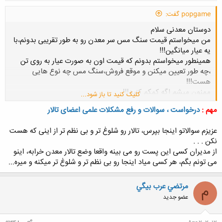
popgame گفت:
دوستان معدنی سلام
من میخواستم قیمت سنگ مس سر معدن رو به طور تقریبی بدونم،با
یه عیار میانگین!!!
همینطور میخواستم بدونم که قیمت اون به صورت عیار به روی تن
،چه طور تعیین میکنن و موقع فروش،سنگ مس چه نوع هایی
هست!!!
ممنون میشم اگه کمکم کنید!!!
کلیک کنید تا باز شود...
مهم :
درخواست ، سوالات و رفع مشکلات علمی اعضای تالار
عزیزم سوالاتو اینجا بپرس، تالار رو شلوغ تر و بی نظم تر از اینی که هست
نکن . . .
از مدیران کسی این پست رو می بینه واقعا وضع تالار معدن خرابه، اینو
می تونم بگم، هر کسی میاد اینجا رو بی نظم تر و شلوغ تر میکنه و میره...
مرتضي عرب بيگي
م
عضو جدید