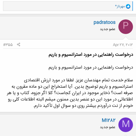
و
مهرناز*
ا
ک
ن
padratoos
P
ش
عضو جدید
ه
ا
:
#355
Apr 27, 2012
درخواست راهنمایی در مورد استرانسیوم و باریم
درخواست راهنمایی در مورد استرانسیوم و باریم
سلام خدمت تمام مهندسان عزیز. لطفا در مورد ارزش اقتصادی
استرانسیوم و باریم توضیح بدین. آیا استخراج این دو ماده مقرون به
صرفه است؟ ذخایر موجود در ایران کجاست؟ کلا اگر جزوه، کتاب و یا هر
اطلاعاتی در مورد این دو عنصر بدین ممنون میشم البته اطلاعات کلی رو
خودم از نت درآوردم بیشتر روی دو سوال اول تأکید دارم.
M1282
M
عضو جدید