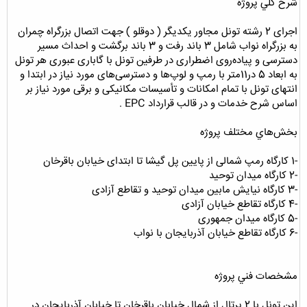
شرح كلي پروژه
اجرای 2 رشته تونل مجاور یکدیگر ( دوقلو ) جهت اتصال بزرگراه چمران
به بزرگراه نواب شامل 3 باند رفت و 3 باند برگشت و احداث مسیر
دسترسی و پیاده‌روی اضطراری در طرفین تونل با گاباری عبوری هر تونل
به ابعاد 5 در11متر با رمپ و لوپ‌ها و دسترسی‌های مورد نیاز در ابتدا و
انتهای تونل با تمام امکانات و تأسیسات مکانیکی و برقی مورد نیاز بر
اساس شرح خدمات و در قالب قرارداد EPC .
بخش‌هاي مختلف پروژه
-1 کارگاه رمپ شمالی از پايین پل گیشا تا ابتدای خیابان باقرخان
-2 کارگاه میدان توحید
-3 کارگاه نیایش مابین میدان توحید و تقاطع آزادی
-4 کارگاه تقاطع خیابان آزادی
-5 کارگاه میدان جمهوری
-6 کارگاه تقاطع خیابان آذربایجان با نواب
مشخصات فني پروژه
این تونل با 2 پرتال از شمال خیابان باقرخان تا خیابان آذربایجان در