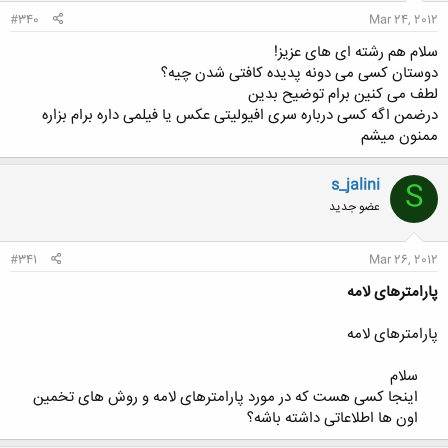
:
#340
Mar 24, 2012
سلام هم رشته ای های عزیز!
دوستان کسی می دونه پدیده کافتی شدن چیه؟
لطف می کنین برام توضیح بدین
درضمن اگه کسی درباره سری افیولیتی عکس یا فیلمی داره برام بزاره
ممنون میشم
s_jalini
S
عضو جدید
#341
Mar 26, 2012
پارامترهای لامه
پارامترهای لامه
سلام
اینجا کسی هست که در مورد پارامترهای لامه و روش های تخمین
اون ها اطلاعاتی داشته باشه؟​