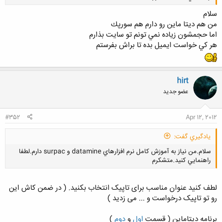
سلام
من هم ديتا ماين رو دارم هم سورپك
اما حجمشون زياده نمي تونم تو سايت بذارم
هر كي خواست ايميل بده تا براش بفرستم
کلیک کنید تا باز شود...
hirt
عضو جدید
#352
Apr 12, 2012
يادگيري گفت:
سلام.من نياز به آموزش كامل نرم افزارهاي datamine و surpac دارم.لطفا
راهنمايي كنيد.متشكرم
لطف کنید عنوان مناسب برای تاپیک انتخاب بکنید. ( در ضمن کاش این
رو تو تاپیک درخواست و ... می زدید )
کلیک کنید تا باز شود...
برنامه دیتاماین ( قسمت
اول
و
دوم
)