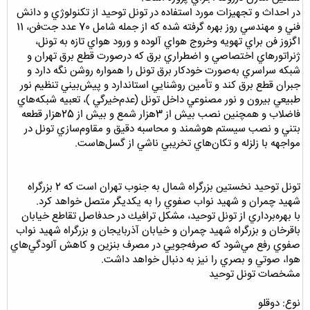
در احداث و تجهيزات مورد استفاده در تونل توحيد از تكنولوژي و دانش
فني و مهندسي روز بهره گرفته شده كه از جمله شامل 70 عدد جت‌فن، 11
اگزوز فن براي تهويه وخروج هواي آلوده و ورود هواي تازه به تونل،
ژنراتورهاي اختصاصي و اضطراري برق كه درصورت قطع برق تهران و
شبكه سراسري به‌صورت خودكار برق تونل را همواره روشن نگه دارد و
جبران قطع برق كند و تأمين روشنايي استاندارد و پيش‌بيني تنظيم نور
طبيعي بيرون و نور مصنوعي داخل تونل (عدم‌خيرگي )، تعبيه شبكه‌هاي
فاضلاب و همچنين نصب بيش از 3هزار شمع و بيش از 25هزار قطعه
بتني و نصب سيستم هوشمند و محاسبه دقيق و مقاوم‌سازي‌ تونل در
مواجهه با زلزله و تكان‌هاي تخريبي ناشي از گسل‌هاست.
تونل توحيد نخستين بزرگراه شمال به جنوب تهران است كه 2 بزرگراه
شهيد چمران و شهيد نواب صفوي را به يكديگر متصل خواهد كرد.
با بهره‌برداري از تونل توحيد، مشكل ترافيك در حدفاصل تقاطع خيابان
باقرخان و بزرگراه شهيد چمران و خيابان آذربايجان و بزرگراه شهيد نواب
صفوي رفع مي‌شود كه صرفه‌جويي در مصرف بنزين و كاهش آلودگي‌‌هاي
هوا، صوتي و بصري را نيز به دنبال خواهد داشت.
مشخصات تونل توحيد
نوع: دوقلو