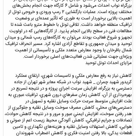
بزرگراه نواب احداث می‌شود و شامل 6 کارگاه جهت انجام بخش‌های
مختلف پروژه است. عملیات بازگشايی 2 رمپ ورودی و خروجی تونل از
اهمیت بالايی برخوردار است به طوری که تأثیر عمده‌ای بر وضعیت
ترافیک منطقه خواهد داشت. تلاقی تونل با خطوط مترو باعث شده تا
مطالعات فنی در سطح بالایی انجام پذیرد. از کارگاه‌هايی که در اولویت
تجهیز و شروع فعالیت بودند می‌توان به کارگاه‌های رمپ شمالی و میدان
توحید و میدان جمهوری و تقاطع آزادی اشاره كرد. مسیر انحراف ترافیک
شمال باقرخان با وجود معارض متعدد ملکی و تأسیساتی از اهمیت
ویژه‌ای جهت عملیاتی شدن فعالیت‌های اصلی برخوردار است.
مزایای احداث تونل توحید
كاهش نياز به رفع معارض ملكي و تاسيسات شهري، ارتقاي عملكرد
كريدور شهيد چمران _ شهيد نواب در شبكه معابر شهر تهران از جاده
دسترسي به بزرگراه، افزايش سرعت اجراي پروژه و در نتيجه تسريع در
بهره‌برداري از آن، كاهش زمان سفرهاي درون شهري، ترافيك عبوري به
علت افزايش متوسط سرعت حركت وسايل نقليه و تسهيل در
دسترسي‌هاي محلي، كاهش مصرف سوخت وسايل نقليه و جلوگيري از
هدر رفتن سوخت، افزايش ايمني عبور و مرور و در نتيجه كاهش حوادث،
تصادفات و جرايم ترافيكي، كاهش آلودگي محيط زيست اعم از صوتي و
هوايي، كاهش استهلاك وسايل نقليه و هزينه‌هاي نگهداري و تامين
قطعات يدكي، بالا رفتن امنيت فكري و كاهش اضطراب شهروندان