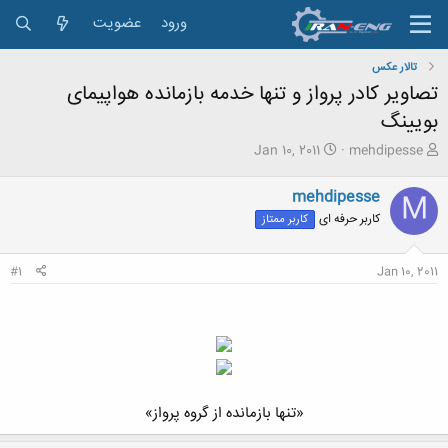
ورود
عضویت
تالار عکس
تصاویر کادر پرواز و تنها خدمه بازمانده هواپیمای
بویینگ
ش
ت
Jan 10, 2011
mehdipesse
ر
ا
و
ر
mehdipesse
M
ع
ی
کاربر حرفه ای
کاربر ممتاز
ک
خ
ن
ش
ن
ر
#1
Jan 10, 2011
د
و
ه
ع
م
و
ض
و
ع
«تنها بازمانده از گروه پرواز»​