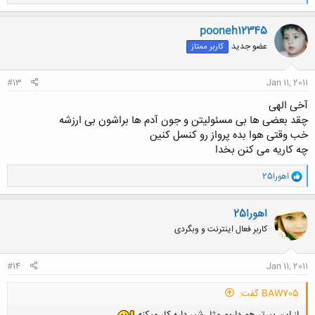
ا
ک
ن
pooneh12345
ش
عضو جدید
کاربر ممتاز
ه
ا
:
#13
Jan 11, 2011
آخی الهی
چقد بعضی ها بی مسئولیتن و جون آدم ها براشون بی ارزشه
خب وقتی هوا بده پرواز رو کنسل کنین
چه کاریه می کنن بخدا
و
اهورا25
ا
ک
ن
اهورا25
ش
کاربر فعال اینترنت و وبگردی
ه
ا
:
#14
Jan 11, 2011
BAW705 گفت:
از این پیرتر هم داریم مثل شیر داره کار میکنه