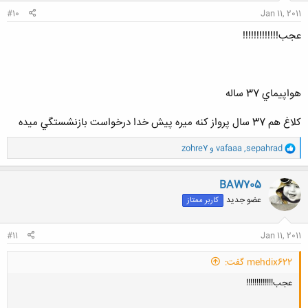
:
#10
Jan 11, 2011
عجب!!!!!!!!!!!!!
هواپيماي 37 ساله
كلاغ هم 37 سال پرواز كنه ميره پيش خدا درخواست بازنشستگي ميده
و
sepahrad
,
vafaaa
و
zohre7
ا
ک
ن
BAW705
ش
عضو جدید
کاربر ممتاز
ه
ا
:
#11
Jan 11, 2011
mehdix622 گفت:
عجب!!!!!!!!!!!!!