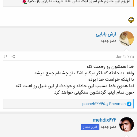
عزیزم این خانوم هم امروز فوت شدن لطفا تاپیک تکراری باز نکنید
آرش بابایی
عضو جدید
#9
Jan 11, 2011
خدا همشون رو رحمت کنه
واقعا به حادثه که فکر میکنم اشک تو چشمام جمع میشه
با اینکه خواست خدا بوده
اما همون خدا مسبب این حادثه و حوادث از این قبیل رو لعنت کنه
خون تمام اینها گردنشون سنگینی خواهد کرد
و
Rheoman
و
pooneh12345
ا
ک
ن
mehdix622
ش
عضو جدید
کاربر ممتاز
ه
ا