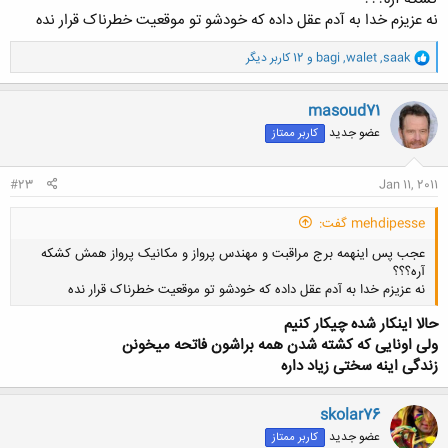
نه عزیزم خدا به آدم عقل داده که خودشو تو موقعیت خطرناک قرار نده
کلیک کنید تا باز شود...
و
saak
,
walet
,
bagi
و 12 کاربر دیگر
ا
ک
ن
masoud71
ش
عضو جدید
کاربر ممتاز
ه
ا
:
#23
Jan 11, 2011
mehdipesse گفت:
عجب پس اینهمه برج مراقبت و مهندس پرواز و مکانیک پرواز همش کشکه
آره؟؟؟
نه عزیزم خدا به آدم عقل داده که خودشو تو موقعیت خطرناک قرار نده
حالا اینکار شده چیکار کنیم
ولی اونایی که کشته شدن همه براشون فاتحه میخونن
زندگی اینه سختی زیاد داره
کلیک کنید تا باز شود...
skolar76
عضو جدید
کاربر ممتاز