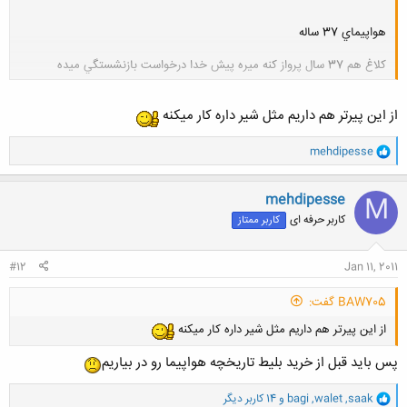
هواپيماي 37 ساله
كلاغ هم 37 سال پرواز كنه ميره پيش خدا درخواست بازنشستگي ميده
کلیک کنید تا باز شود...
از این پیرتر هم داریم مثل شیر داره کار میکنه
و
mehdipesse
ا
ک
ن
mehdipesse
M
ش
کاربر حرفه ای
کاربر ممتاز
ه
ا
:
#12
Jan 11, 2011
BAW705 گفت:
از این پیرتر هم داریم مثل شیر داره کار میکنه
پس باید قبل از خرید بلیط تاریخچه هواپیما رو در بیاریم
و
saak
,
walet
,
bagi
و 14 کاربر دیگر