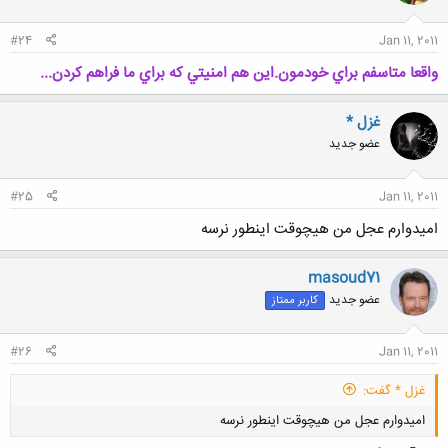
#24
Jan 11, 2011
واقعا متاسفم براي خودمون.اين هم امنيتي كه براي ما فراهم كردن...
غزل *
عضو جدید
#25
Jan 11, 2011
امیدوارم عجل من هیچوقت اینطور نرسه
masoud71
عضو جدید
کاربر ممتاز
#26
Jan 11, 2011
غزل * گفت:
امیدوارم عجل من هیچوقت اینطور نرسه