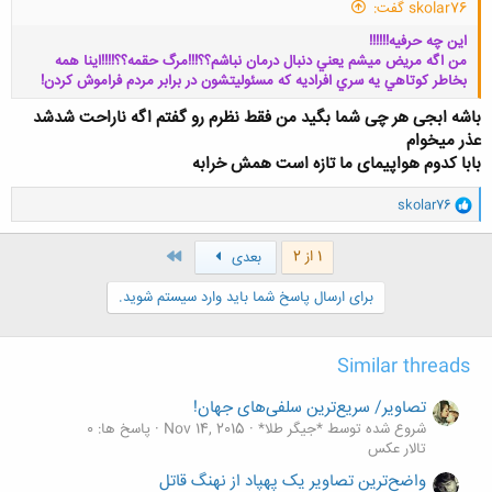
skolar76 گفت:
اين چه حرفيه!!!!!!
من اگه مريض ميشم يعني دنبال درمان نباشم؟؟!!!مرگ حقمه؟؟!!!!اينا همه
بخاطر كوتاهي يه سري افراديه كه مسئوليتشون در برابر مردم فراموش كردن!
باشه ابجی هر چی شما بگید من فقط نظرم رو گفتم اگه ناراحت شدشد
عذر میخوام
بابا کدوم هواپیمای ما تازه است همش خرابه
کلیک کنید تا باز شود...
و
skolar76
ا
ک
ن
آخر
1 از 2
بعدی
ش
ه
برای ارسال پاسخ شما باید وارد سیستم شوید.
ا
:
Similar threads
تصاویر/ سریع‌ترین سلفی‌های جهان!
شروع شده توسط *جیگر طلا*
Nov 14, 2015
پاسخ ها: 0
تالار عکس
واضح‌ترین تصاویر یک پهپاد از نهنگ قاتل