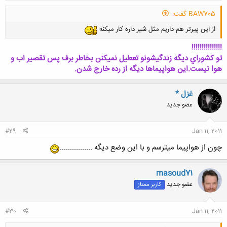
BAW705 گفت:
از این پیرتر هم داریم مثل شیر داره کار میکنه
!!!!!!!!!!!!!!!
تو كشوراي ديگه زندگيشونو تعطيل نميكنن بخاطر برف پس تقصير اب و
هوا نيست.اين هواپيماها ديگه از رده خارج شدن.
غزل *
عضو جدید
#29
Jan 11, 2011
چون از هواپیما میترسم و با این وضع دیگه ................
masoud71
عضو جدید
کاربر ممتاز
#30
Jan 11, 2011