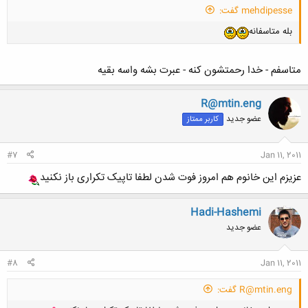
mehdipesse گفت:
بله متاسفانه
متاسفم - خدا رحمتشون کنه - عبرت بشه واسه بقیه
R@mtin.eng
عضو جدید
کاربر ممتاز
#7
Jan 11, 2011
عزیزم این خانوم هم امروز فوت شدن لطفا تاپیک تکراری باز نکنید
Hadi-Hashemi
عضو جدید
#8
Jan 11, 2011
R@mtin.eng گفت: