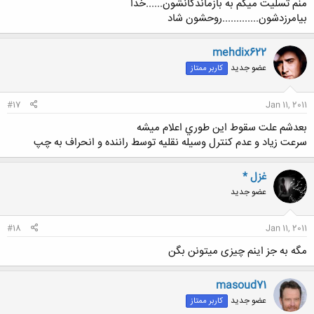
منم تسلیت میگم به بازماندگانشون......خدا
بیامرزدشون.............روحشون شاد
mehdix622
عضو جدید
کاربر ممتاز
#17
Jan 11, 2011
بعدشم علت سقوط اين طوري اعلام ميشه
سرعت زياد و عدم كنترل وسيله نقليه توسط راننده و انحراف به چپ
غزل *
عضو جدید
#18
Jan 11, 2011
مگه به جز اینم چیزی میتونن بگن
masoud71
عضو جدید
کاربر ممتاز