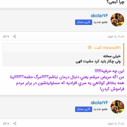
چرا آبجی؟
skolar76
عضو جدید
کاربر ممتاز
کلیک کنید تا باز شود...
#27
Jan 11, 2011
masoud71 گفت:
خیلی سخته
ولی چکار باید کرد مشیت الهی
اين چه حرفيه!!!!!!
من اگه مريض ميشم يعني دنبال درمان نباشم؟؟!!!مرگ حقمه؟؟!!!!اينا
همه بخاطر كوتاهي يه سري افراديه كه مسئوليتشون در برابر مردم
فراموش كردن!
کلیک کنید تا باز شود...
skolar76
عضو جدید
کاربر ممتاز
#28
Jan 11, 2011