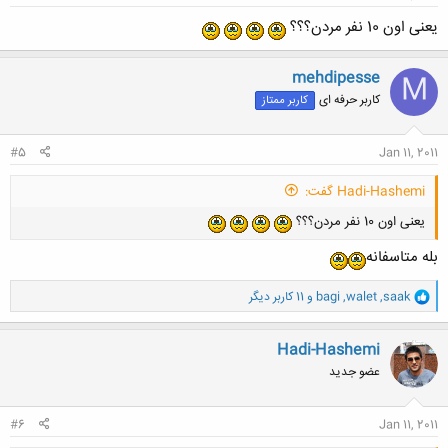
یعنی اون 10 نفر مردن؟؟؟
mehdipesse
M
کاربر حرفه ای
کاربر ممتاز
#5
Jan 11, 2011
Hadi-Hashemi گفت:
یعنی اون 10 نفر مردن؟؟؟
بله متاسفانه
و
saak
,
walet
,
bagi
و 11 کاربر دیگر
ا
ک
ن
Hadi-Hashemi
ش
عضو جدید
ه
ا
:
#6
Jan 11, 2011