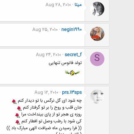
میتا
Aug 28, 2010
Aug 25, 2010
negin1990
Aug 24, 2010
secret_f
S
تولد فانوس تنهایی
Aug 12, 2010
prs.13sps
چه شود ای گل نرگس با تو دیدار کنم
جان قلب و روح را بر تو گرفتار کنم
روزه ی هجر تو از پای بینداخت مرا
کی شود با رطب وصل تو افطار کنم
(( فرا رسیدن ماه ضیافت الهی مبارک باد ))