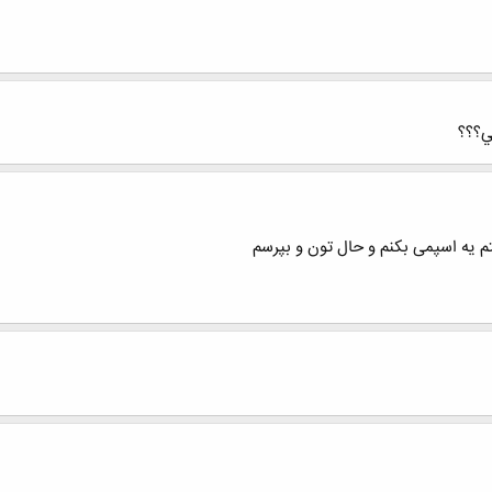
ي؟؟؟
تم یه اسپمی بکنم و حال تون و بپرسم