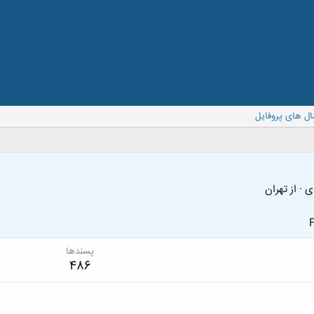
ال های پروفایل
دی
·
از
تهران
F
پسندها
486