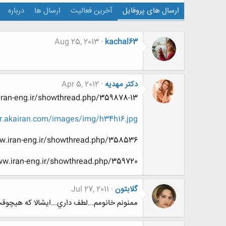
ارسال های پروفایل
آخرین فعالیت
ارسال ها
درباره
Aug 25, 2013
kachal63
دکتر مهدیه
Apr 5, 2012
p://www.www.www.iran-eng.ir/showthread.php/359878-13
r.akairan.com/images/img/h34h16.jpg
tp://www.www.www.iran-eng.ir/showthread.php/358536
.www.www.iran-eng.ir/showthread.php/359720
گلابتون
Jul 27, 2011
ممنونم خانومم...لطف داري...ايشالا كه هيچوق