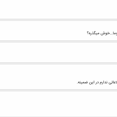
وما...خوش ميگذره؟
عاتی ندارم در این ضمینه.