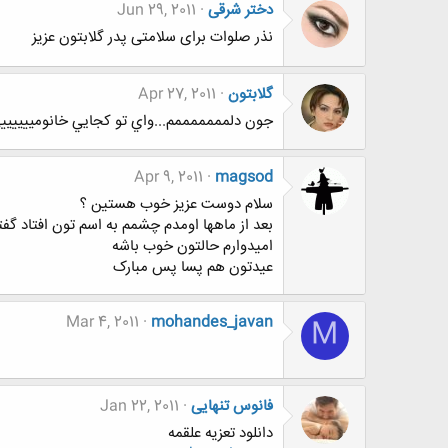
دختر شرقی
Jun 29, 2011
نذر صلوات برای سلامتی پدر گلابتون عزیز
گلابتون
Apr 27, 2011
جون دلمممممممم...واي تو كجايي خانوميييييي
Apr 9, 2011
magsod
سلام دوست عزیز خوب هستین ؟
بعد از ماهها اومدم چشمم به اسم تون افتاد گف
امیدوارم حالتون خوب باشه
عیدتون هم پسا پس مبارک
Mar 4, 2011
mohandes_javan
M
فانوس تنهایی
Jan 22, 2011
دانلود تعزیه علقمه