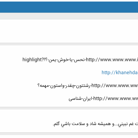
htt-نحس-یا-خوش-یمن-؟!?highlight
http://khanehda
ht-رشتتون-چقدر-واستون-مهمه؟
http://www-ایران-شناسی
ت غم نبيني...و هميشه شاد و سلامت باشي گلم.