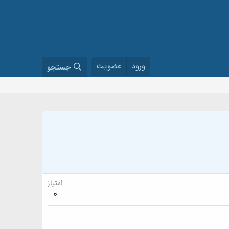
ورود
عضویت
جستجو
امتیاز
0