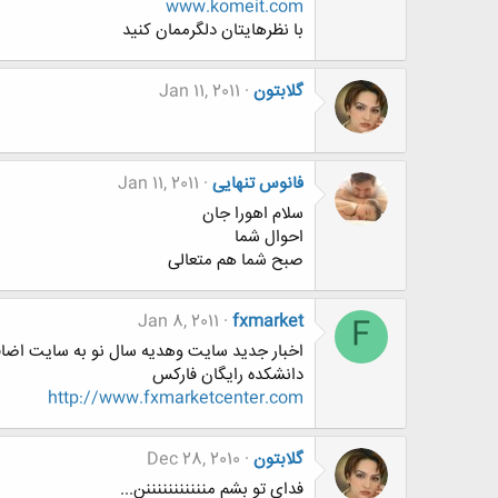
www.komeit.com
با نظرهایتان دلگرممان کنید
گلابتون
Jan 11, 2011
فانوس تنهایی
Jan 11, 2011
سلام اهورا جان
احوال شما
صبح شما هم متعالی
Jan 8, 2011
fxmarket
F
اخبار جديد سايت وهديه سال نو به سايت اضا
دانشكده رايگان فاركس
http://www.fxmarketcenter.com
گلابتون
Dec 28, 2010
فداي تو بشم منننننننننننن...