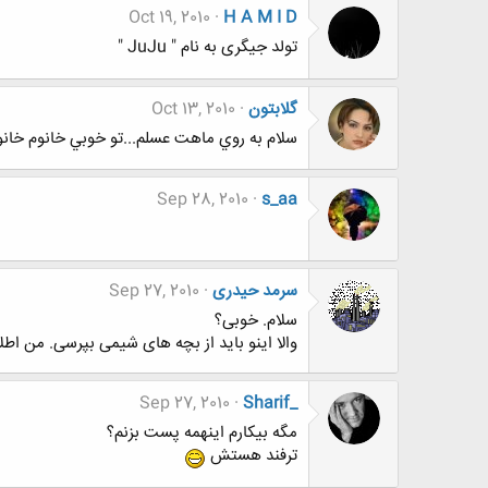
Oct 19, 2010
H A M I D
تولد جیگری به نام " JuJu "
گلابتون
Oct 13, 2010
سلام به روي ماهت عسلم...تو خوبي خانوم خان
Sep 28, 2010
s_aa
سرمد حیدری
Sep 27, 2010
سلام. خوبی؟
والا اینو باید از بچه های شیمی بپرسی. من اطلا
Sep 27, 2010
Sharif_
مگه بیکارم اینهمه پست بزنم؟
ترفند هستش