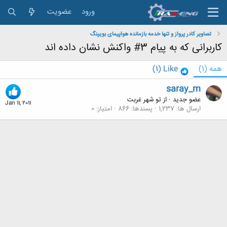
ورود
عضویت
تصاویر کادر پرواز و تنها خدمه بازمانده هواپیمای بویینگ
کاربرانی که به پیام 3# واکنش نشان داده اند
همه
(1)
Like
(1)
saray_m
عضو جدید
·
از
تو شهر غربت
Jan 11, 2011
ارسال ها
1,237
پسندها
866
امتیاز
0