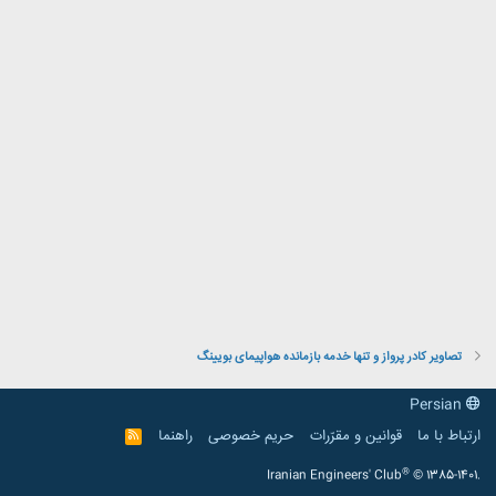
تصاویر کادر پرواز و تنها خدمه بازمانده هواپیمای بویینگ
Persian
ارتباط با ما
قوانین و مقرّرات
حریم خصوصی
راهنما
R
S
S
®
Iranian Engineers' Club
© 1385-1401.