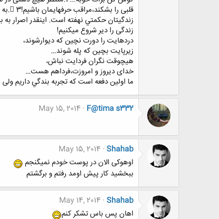
زندگی را دیر شروع میکنیم!
دردهایت را دورت نچین که دیوارشوند،
زیرپایت بچین که پله شوند…
هیچوقت نگران فردایت نباش،
خدای دیروز و امروزت،فرداهم هست…
ما اولين دفعه است که تجربه بندگي داريم ول
May 15, 2014
F@tima s332
May 15, 2014
Shahab
اوهوکی الان در پوست خودم نمیگنجم
ببخشید کار پیش اومد رفتم و برگشتم
May 14, 2014
Shahab
اهان پس باس تشکر کنم