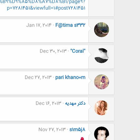
B9%D9%85%D8%A7%D8%B1/page9?
p=7281451&viewfull=1#post7281451
Jan 17, 2014
F@tima s332
Dec 30, 2013
"Coral"
Dec 27, 2013
pari khano0m
دکتر مهدیه
Dec 16, 2013
Nov 27, 2013
s1m5j8