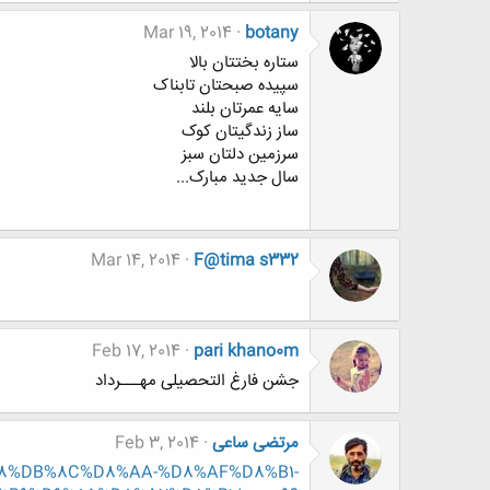
Mar 19, 2014
botany
ستاره بختتان بالا
سپیده صبحتان تابناک
سایه عمرتان بلند
ساز زندگیتان کوک
سرزمین دلتان سبز
سال جدید مبارک...
Mar 14, 2014
F@tima s332
Feb 17, 2014
pari khano0m
جشن فارغ التحصیلی مهـــرداد
مرتضی ساعی
Feb 3, 2014
D9%88%DB%8C%D8%AA-%D8%AF%D8%B1-