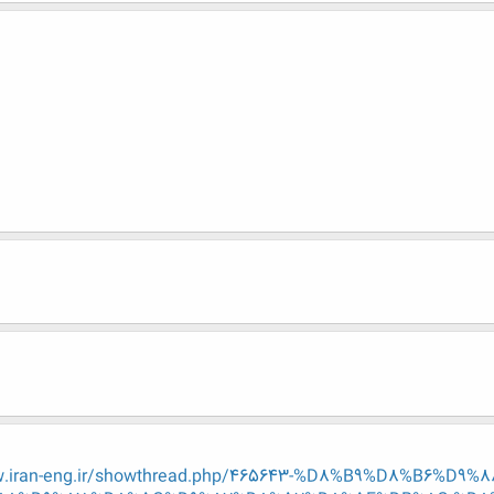
w.iran-eng.ir/showthread.php/465643-%D8%B9%D8%B6%