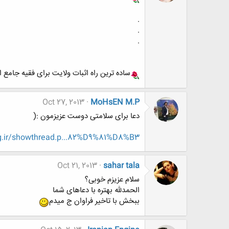
.
.
.
ساده ترین راه اثبات ولایت برای فقیه جامع ا
Oct 27, 2013
MoHsEN M.P
دعا برای سلامتی دوست عزیزمون :(
g.ir/showthread.p...82%D9%81%D8%B3
Oct 21, 2013
sahar tala
سلام عزیزم خوبی؟
الحمدلله بهتره با دعاهای شما
ببخش با تاخیر فراوان ج میدم