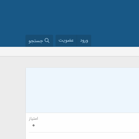
ورود
عضویت
جستجو
امتیاز
0