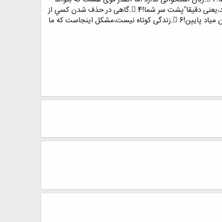
قلبی را بشکند،مراقب حرفهايمان باشيم! 3.به کسانی که پشت سر شما حرف میزنند بی اعتنا باشید،آنها به همانجا تعلق دارند،یعنی دقیقا"پشت سر شما! 4.گاهی در حذف شدن كسي از
زندگيتان حكمتي نهفته است. اينقدر اصرار به برگشتنش نکنید! 5.آدما مثل عکس هستن،زیادی که بزرگشون کنی کیفیتشون میاد پایین! 6.زندگی کوتاه نیست،مشکل اینجاست که ما