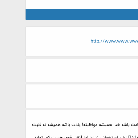
http://www.www.ww
یادت باشه خدا همیشه مواظبته! یادت باشه همیشه ته قلبت
گوش كن برات خوبه... 1.منتظر هیچ دستی در هیچ جای این دنیا نباش...اشکهایت را با دستهای خودت پاک کن؛همه رهگذرند! 2.زبان استخوانی ندارد اما آنقدر قوی هست که بتواند