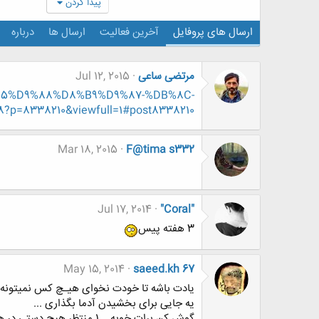
پیدا کردن
ارسال های پروفایل
آخرین فعالیت
ارسال ها
درباره
مرتضی ساعی
Jul 12, 2015
D9%85%D9%88%D8%B9%D9%87-%DB%8C-
=8338210&viewfull=1#post8338210
Mar 18, 2015
F@tima s332
Jul 17, 2014
"Coral"
3 هفته پیس
May 15, 2014
saeed.kh 67
یادت باشه تا خودت نخوای هیـچ کس نمیتونه زن
یه جایی برای بخشیدن آدما بگذاری ...