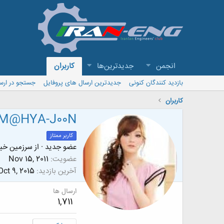
انجمن
جدیدترین‌ها
کاربران
بازدید کنندگان کنونی
جدیدترین ارسال های پروفایل
جستجو در ارس
کاربران
M@HYA-J00N
کاربر ممتاز
عضو جدید
·
از
سرزمین خیل
عضویت
Nov 15, 2011
آخرین بازدید
Oct 9, 2015
ارسال ها
1,711