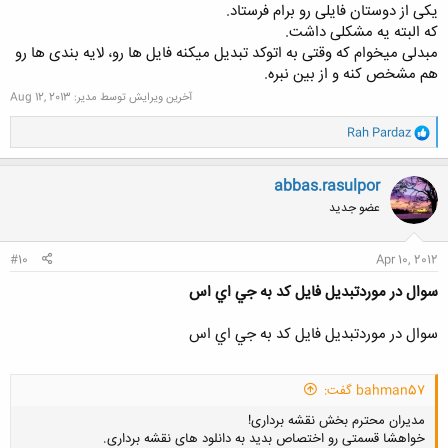
یکی از دوستان فایلی رو برام فرستاد.
که البته یه مشکلی داشت.
مبدلی میخوام که وقتی به اتوکد تبدیل میکنه فایل ها رو، لایه بندی ها رو
هم مشخص کنه و از بین نبره.
آخرین ویرایش توسط مدیر:
Aug 12, 2013
و
Rah Pardaz
ا
ک
ن
abbas.rasulpor
ش
عضو جدید
ه
ا
:
#10
Apr 10, 2012
سوال در موردتبديل فايل كد به جي اي اس
سوال در موردتبديل فايل كد به جي اي اس
bahman57 گفت:
مدیران محترم بخش نقشه برداری!
خواهشا قسمتی رو اختصاص بدید به دانلود های نقشه برداری.