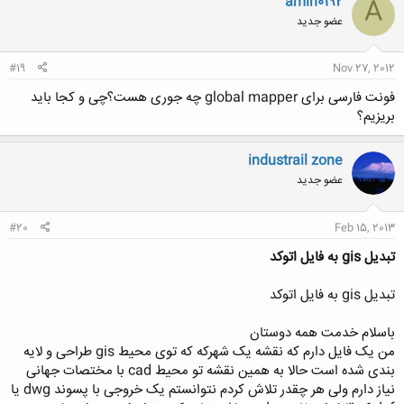
amin0192
A
ش
عضو جدید
ه
ا
:
#19
Nov 27, 2012
فونت فارسی برای global mapper چه جوری هست؟چی و کجا باید
بریزیم؟
industrail zone
عضو جدید
#20
Feb 15, 2013
تبدیل gis به فایل اتوکد
تبدیل gis به فایل اتوکد
باسلام خدمت همه دوستان
من یک فایل دارم که نقشه یک شهرکه که توی محیط gis طراحی و لایه
بندی شده است حالا به همین نقشه تو محیط cad با مختصات جهانی
نیاز دارم ولی هر چقدر تلاش کردم نتوانستم یک خروجی با پسوند dwg یا