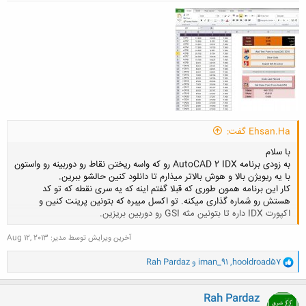
Ehsan.Ha گفت:
با سلام
به زودی برنامه AutoCAD 2 IDX رو که واسه ریختن نقاط رو دوربینه رو واستون
با یه ریویژن بالا و هوش بالاتر میذارم تا دانلود کنین حالشو ببرین.
کار این برنامه همون طوری که قبلا گفتم اینه که یه سری نقطه که تو کد
هستش رو شماره گذاری میکنه. تو اکسل میبره که بتونین پرینت کنین و
اکپورت IDX داره تا بتونین مثه GSI رو دوربین بریزین.
آخرین ویرایش توسط مدیر:
Aug 12, 2013
کلیک کنید تا باز شود...
و
hooldroad57
,
iman_91
و
Rah Pardaz
ا
ک
ن
Rah Pardaz
ش