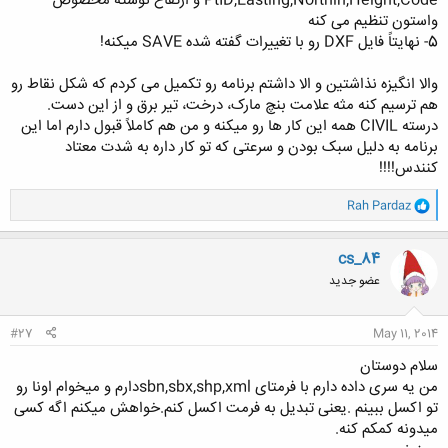
PtID,Easting,Northin,Height,Code و ارتفاع نوشته مخصوص
واستون تنظیم می کنه
5- نهایتاً فایل DXF رو با تغییرات گفته شده SAVE میکنه!
والا انگیزه نذاشتین و الا داشتم برنامه رو تکمیل می کردم که شکل نقاط رو
هم ترسیم کنه مثه علامت بنچ مارک، درخت، تیر برق و از این دست.
درسته CIVIL همه این کار ها رو میکنه و من هم کاملاً قبول دارم اما این
برنامه به دلیل سبک بودن و سرعتی که تو کار داره به شدت معتاد
کنندس!!!!
و
Rah Pardaz
ا
ک
ن
cs_84
ش
عضو جدید
ه
ا
:
#27
May 11, 2014
سلام دوستان
من یه سری داده دارم با فرمتای sbn,sbx,shp,xmlدارم و میخوام اونا رو
تو اکسل ببینم .یعنی تبدیل به فرمت اکسل کنم.خواهش میکنم اگه کسی
میدونه کمکم کنه.