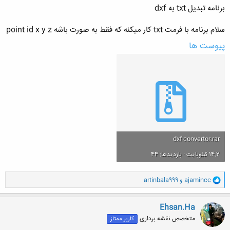
برنامه تبديل txt به dxf
سلام برنامه با فرمت txt كار ميكنه كه فقط به صورت باشه point id x y z
پیوست ها
dxf convertor.rar
14.2 کیلوبایت · بازدیدها: 44
و
ajamincc
و
artinbala999
ا
ک
ن
Ehsan.Ha
ش
متخصص نقشه برداری
کاربر ممتاز
ه
ا