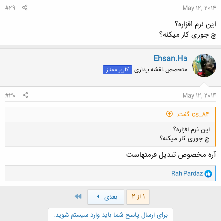
#29
May 12, 2014
این نرم افزاره؟
چ جوری کار میکنه؟
Ehsan.Ha
متخصص نقشه برداری
کاربر ممتاز
#30
May 12, 2014
cs_84 گفت:
این نرم افزاره؟
چ جوری کار میکنه؟
آره مخصوص تبدیل فرمتهاست
و
Rah Pardaz
ا
ک
کلیک کنید تا باز شود...
ن
آخر
1 از 2
بعدی
ش
ه
برای ارسال پاسخ شما باید وارد سیستم شوید.
ا