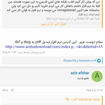
دن كه روش كار كنيم اغلب نقشه هاي ثبتي قديمي به اين صورت هستند من
قبلا يه نرم افزار داشتم باهاش كار مي كردم تقريبا كارم رو حل مي كرد ولي
متاسفانه هم اكنون Unregistered مي نويسه و نرم افزار به قولي كار نمي كنه
اينم لينك نرم افزار
شما هم اگه اطلاعاتي در اين زمينه داريد ارائه
فرماييد.http://www.www.www.iran-
کلیک کنید تا باز شود...
eng.ir/images/smilies/icon_gol.gifhttp://www.www.www.iran-
eng.ir/images/smilies/icon_gol.gifhttp://www.www.www.iran-
eng.ir/images/smilies/icon_gol.gifhttp://www.www.www.iran-
eng.ir/images/smilies/icon_gol.gif
سلام دوست عزیز . این آدرس نرم افزار تبدیل pdf به dwg و dxf
http://www.arshadownload.com/index.p...=510&Itemid=89
آخرین ویرایش توسط مدیر:
Aug 12, 2013
و
hossein00104
و
Ehsan.Ha
ا
ک
ن
aziz afshar
A
ش
عضو جدید
ه
ا
:
#25
Feb 25, 2013
industrail zone گفت: