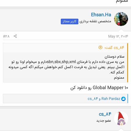
ممنونم
Ehsan.Ha
متخصص نقشه برداری
کاربر ممتاز
#28
May 12, 2014
cs_84 گفت:
سلام دوستان
من یه سری داده دارم با فرمتای sbn,sbx,shp,xmlدارم و میخوام اونا رو تو
اکسل ببینم .یعنی تبدیل به فرمت اکسل کنم.خواهش میکنم اگه کسی میدونه
کمکم کنه.
ممنونم
Global Mapper 10 رو دانلود کن
کلیک کنید تا باز شود...
و
Rah Pardaz
و
cs_84
ا
ک
ن
cs_84
ش
عضو جدید
ه
ا
: