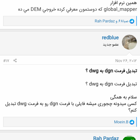
همين نرم افزار
global_mapper كه دوستمون معرفي كرده خروجي DEM مي ده
و
صبا68
و
Rah Pardaz
ا
ک
ن
redblue
ش
عضو جدید
ه
ا
:
#17
Nov 26, 2012
تبدیل فرمت dgn به dwg ؟
تبدیل فرمت dgn به dwg ؟
سلام به همگی
کسی میدونه چجوری میشه فایلی با فرمت dgn رو به فرمت dwg تبدیل
کنم؟
و
Moein.B
ا
ک
ن
Rah Pardaz