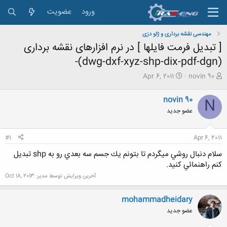
ورود
عضویت
مهندسی نقشه برداری و ژئو دزی
[ تبدیل فرمت فایلها ] در نرم افزارهای نقشه برداری
(dwg-dxf-xyz-shp-dix-pdf-dgn)-
ش
ت
Apr 6, 2011
novin 90
ر
ا
و
ر
novin 90
N
ع
ی
عضو جدید
ک
خ
ن
ش
ن
ر
#1
Apr 6, 2011
د
و
ه
ع
سلام دنبال روشي ميگردم تا بتونم يك جسم سه بعدي رو به shp تبديل
م
كنم راهنمائي كنيد.
و
ض
آخرین ویرایش توسط مدیر:
Oct 18, 2013
و
ع
mohammadheidary
عضو جدید