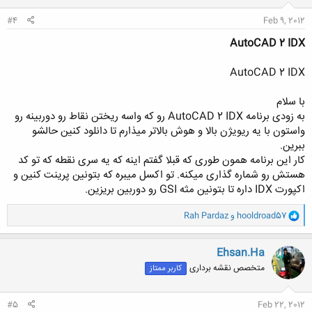
:
#4
Feb 9, 2012
AutoCAD 2 IDX
AutoCAD 2 IDX
با سلام
به زودی برنامه AutoCAD 2 IDX رو که واسه ریختن نقاط رو دوربینه رو
واستون با یه ریویژن بالا و هوش بالاتر میذارم تا دانلود کنین حالشو
ببرین.
کار این برنامه همون طوری که قبلا گفتم اینه که یه سری نقطه که تو کد
هستش رو شماره گذاری میکنه. تو اکسل میبره که بتونین پرینت کنین و
اکپورت IDX داره تا بتونین مثه GSI رو دوربین بریزین.
و
hooldroad57
و
Rah Pardaz
ا
ک
ن
Ehsan.Ha
ش
متخصص نقشه برداری
کاربر ممتاز
ه
ا
:
#5
Feb 22, 2012