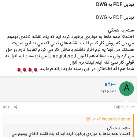
تبديل PDF به DWG
تبديل PDF به DWG
سلام به همگي
احتمالا همه ماها به مواردي برخورد كرده ايم كه يك نقشه كاغذي بهموم
مي دن كه روش كار كنيم اغلب نقشه هاي ثبتي قديمي به اين صورت
هستند من قبلا يه نرم افزار داشتم باهاش كار مي كردم تقريبا كارم رو حل
مي كرد ولي متاسفانه هم اكنون Unregistered مي نويسه و نرم افزار به
قولي كار نمي كنه اينم لينك نرم افزار
شما هم اگه اطلاعاتي در اين زمينه داريد ارائه فرماييد.
ar1100
A
عضو جدید
#24
Feb 16, 2013
industrail zone گفت:
سلام به همگي
احتمالا همه ماها به مواردي برخورد كرده ايم كه يك نقشه كاغذي بهموم مي