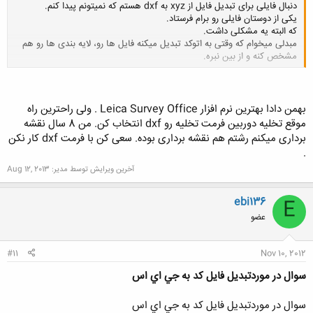
دنبال فایلی برای تبدیل فایل از xyz به dxf هستم که نمیتونم پیدا کنم.
یکی از دوستان فایلی رو برام فرستاد.
که البته یه مشکلی داشت.
مبدلی میخوام که وقتی به اتوکد تبدیل میکنه فایل ها رو، لایه بندی ها رو هم
مشخص کنه و از بین نبره.
کلیک کنید تا باز شود...
بهمن دادا بهترین نرم افزار Leica Survey Office . ولی راحترین راه
موقع تخلیه دوربین فرمت تخلیه رو dxf انتخاب کن. من 8 سال نقشه
برداری میکنم رشتم هم نقشه برداری بوده. سعی کن با فرمت dxf کار نکن
.
آخرین ویرایش توسط مدیر:
Aug 12, 2013
ebi136
E
عضو
#11
Nov 10, 2012
سوال در موردتبديل فايل كد به جي اي اس
سوال در موردتبديل فايل كد به جي اي اس