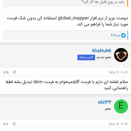
بايد بر روي فايل ها كار كرد؟
کلیک کنید تا باز شود...
دوست عزیز از نرم افزار global_mapper استفاده کن بدون شک فرمت
مورد نیاز شما را فراهم می کند.
و
صبا68
ا
ک
ن
khaNuMi
ش
عضو جدید
کاربر ممتاز
ه
ا
:
#15
Nov 12, 2012
سلام نقشه ای دارم با فرمت adfمیخوام به فرمت dem تبدیل بشه لطفا
راهنمایی کنید
ebi136
E
عضو
#16
Nov 12, 2012