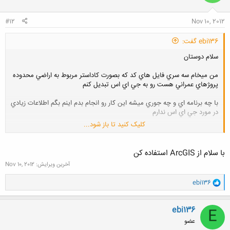
#12
Nov 10, 2012
ebi136 گفت:
سلام دوستان
من ميخام سه سري فايل هاي كد كه بصورت كاداستر مربوط به اراضي محدوده
پرو‍‍ژهاي عمراني هست رو به جي اي اس تبديل كنم
با چه برنامه اي و چه جوري ميشه اين كار رو انجام بدم اينم بگم اطلاعات زيادي
در مورد جي اي اس ندارم
کلیک کنید تا باز شود...
اطلاعات روي نقشه مواردي مثل نام شخص و مساحت ملك و كاربري
و............مي باشد.
با سلام از ArcGIS استفاده کن
آخرین ویرایش:
Nov 10, 2012
اگه اطلاعات ديگه اي خاستين بفرمائيد تا بگم
و
ebi136
ممنون
ا
ک
ن
ebi136
E
ش
عضو
ه