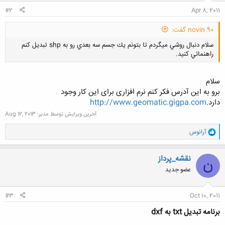
#2
Apr 8, 2011
novin 90 گفت:
سلام دنبال روشي ميگردم تا بتونم يك جسم سه بعدي رو به shp تبديل كنم
راهنمائي كنيد.
سلام
برو به این آدرس فکر کنم نرم افزاری برای این کار وجود
دارد.
http://www.geomatic.gigpa.com
کلیک کنید تا باز شود...
آخرین ویرایش توسط مدیر:
Aug 12, 2013
و
آرانوس
ا
ک
ن
نقشه_پرداز
ن
ش
عضو جدید
ه
ا
:
#3
Oct 10, 2011
برنامه تبديل txt به dxf