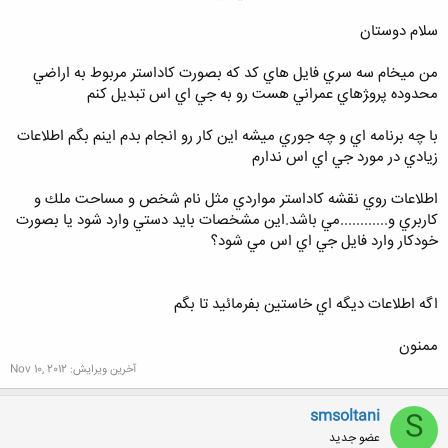
سلام دوستان
من ميخام سه سري فايل هاي كد كه بصورت كاداستر مربوط به اراضي
محدوده پرو‍‍ژهاي عمراني هست رو به جي اي اس تبديل كنم
با چه برنامه اي و چه جوري ميشه اين كار رو انجام بدم اينم بگم اطلاعات
زيادي در مورد جي اي اس ندارم
اطلاعات روي نقشه كاداستر مواردي مثل نام شخص و مساحت ملك و
كاربري و............مي باشد.اين مشخصات بايد دستي وارد شود يا بصورت
خودكار وارد فايل جي اي اس مي شود؟
اگه اطلاعات ديگه اي خاستين بفرمائيد تا بگم
ممنون
آخرین ویرایش:
Nov 10, 2012
smsoltani
S
عضو جدید