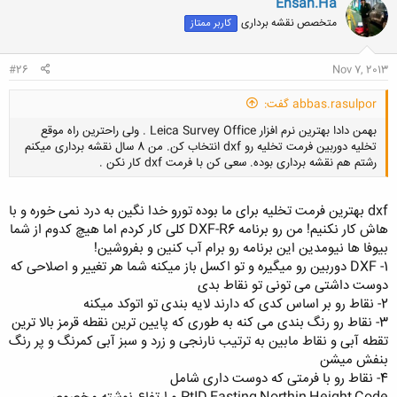
Ehsan.Ha
ش
متخصص نقشه برداری
کاربر ممتاز
ه
ا
:
#26
Nov 7, 2013
abbas.rasulpor گفت:
بهمن دادا بهترین نرم افزار Leica Survey Office . ولی راحترین راه موقع
تخلیه دوربین فرمت تخلیه رو dxf انتخاب کن. من 8 سال نقشه برداری میکنم
رشتم هم نقشه برداری بوده. سعی کن با فرمت dxf کار نکن .
dxf بهترین فرمت تخلیه برای ما بوده تورو خدا نگین به درد نمی خوره و با
هاش کار نکنیم! من رو برنامه DXF-R6 کلی کار کردم اما هیچ کدوم از شما
بیوفا ها نیومدین این برنامه رو برام آب کنین و بفروشین!
کلیک کنید تا باز شود...
1- DXF دوربین رو میگیره و تو اکسل باز میکنه شما هر تغییر و اصلاحی که
دوست داشتی می تونی تو نقاط بدی
2- نقاط رو بر اساس کدی که دارند لایه بندی تو اتوکد میکنه
3- نقاط رو رنگ بندی می کنه به طوری که پایین ترین نقطه قرمز بالا ترین
تقطه آبی و نقاط مابین به ترتیب نارنجی و زرد و سبز آبی کمرنگ و پر رنگ
بنفش میشن
4- نقاط رو با فرمتی که دوست داری شامل