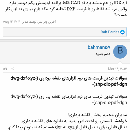
آره IDX رو هم میشه برد تو CAD فقط برنامه نویسش یکم دردسر داره.
وقتی می شه نقاط رو با فرمت DXF تخلیه کرد مگه بازم نیازی به این کار
هست؟
کلیک کنید تا باز شود...
آخرین ویرایش توسط مدیر:
Aug 12, 2013
و
Rah Pardaz
ا
ک
ن
bahman57
B
ش
عضو جدید
ه
ا
:
#9
Mar 14, 2012
سوالات تبدیل فرمت های نرم افزارهای نقشه برداری (dwg-dxf-xyz-
shp-dix-pdf-dgn)-
سوالات تبدیل فرمت های نرم افزارهای نقشه برداری (dwg-dxf-xyz-
shp-dix-pdf-dgn)-
مدیران محترم بخش نقشه برداری!
خواهشا قسمتی رو اختصاص بدید به دانلود های نقشه برداری.
دنبال فایلی برای تبدیل فایل از xyz به dxf هستم که نمیتونم پیدا کنم.