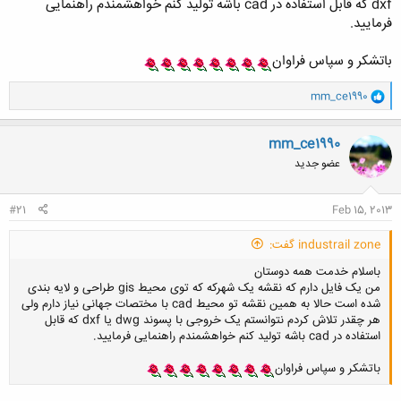
dxf که قابل استفاده در cad باشه تولید کنم خواهشمندم راهنمایی
فرمایید.
باتشکر و سپاس فراوان
و
mm_ce1990
ا
ک
ن
mm_ce1990
ش
عضو جدید
ه
ا
:
#21
Feb 15, 2013
industrail zone گفت:
باسلام خدمت همه دوستان
من یک فایل دارم که نقشه یک شهرکه که توی محیط gis طراحی و لایه بندی
شده است حالا به همین نقشه تو محیط cad با مختصات جهانی نیاز دارم ولی
هر چقدر تلاش کردم نتوانستم یک خروجی با پسوند dwg یا dxf که قابل
استفاده در cad باشه تولید کنم خواهشمندم راهنمایی فرمایید.
باتشکر و سپاس فراوان