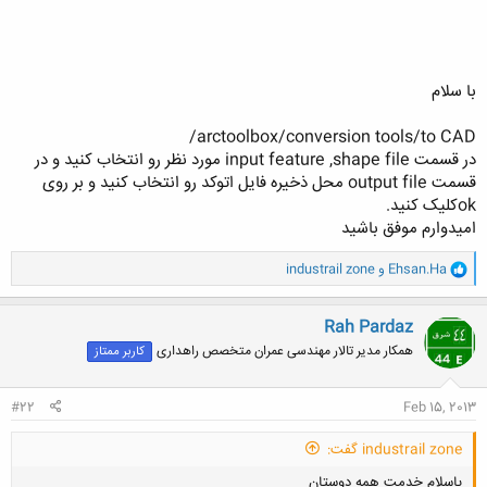
با سلام
arctoolbox/conversion tools/to CAD/
در قسمت input feature ,shape file مورد نظر رو انتخاب کنید و در
قسمت output file محل ذخیره فایل اتوکد رو انتخاب کنید و بر روی
okکلیک کنید.
امیدوارم موفق باشید
و
Ehsan.Ha
و
industrail zone
ا
ک
ن
Rah Pardaz
ش
همکار مدیر تالار مهندسی عمران متخصص راهداری
کاربر ممتاز
ه
ا
:
#22
Feb 15, 2013
industrail zone گفت:
باسلام خدمت همه دوستان