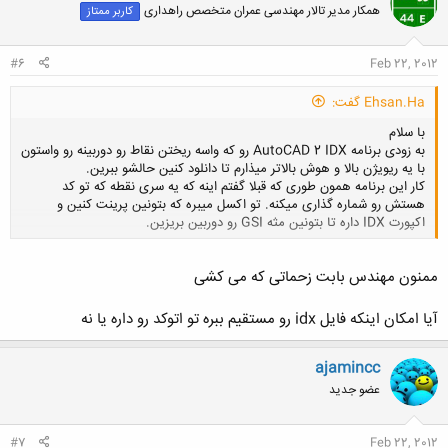
همکار مدیر تالار مهندسی عمران متخصص راهداری
کاربر ممتاز
ه
ا
:
#6
Feb 22, 2012
Ehsan.Ha گفت:
با سلام
به زودی برنامه AutoCAD 2 IDX رو که واسه ریختن نقاط رو دوربینه رو واستون
با یه ریویژن بالا و هوش بالاتر میذارم تا دانلود کنین حالشو ببرین.
کار این برنامه همون طوری که قبلا گفتم اینه که یه سری نقطه که تو کد
هستش رو شماره گذاری میکنه. تو اکسل میبره که بتونین پرینت کنین و
اکپورت IDX داره تا بتونین مثه GSI رو دوربین بریزین.
کلیک کنید تا باز شود...
ممنون مهندس بابت زحماتی که می کشی
آیا امکان اینکه فایل idx رو مستقیم ببره تو اتوکد رو داره یا نه
ajamincc
عضو جدید
#7
Feb 22, 2012