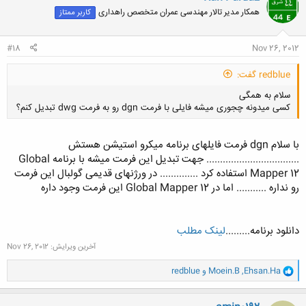
ش
همکار مدیر تالار مهندسی عمران متخصص راهداری
کاربر ممتاز
ه
ا
:
#18
Nov 26, 2012
redblue گفت:
سلام به همگی
کسی میدونه چجوری میشه فایلی با فرمت dgn رو به فرمت dwg تبدیل کنم؟
با سلام dgn فرمت فایلهای برنامه میکرو استیشن هستش
.................................. جهت تبدیل این فرمت میشه با برنامه Global
Mapper 12 استفاده کرد .............. در ورژنهای قدیمی گولبال این فرمت
کلیک کنید تا باز شود...
رو نداره ........... اما در Global Mapper 12 این فرمت وجود داره
دانلود برنامه.........
لینک مطلب
آخرین ویرایش:
Nov 26, 2012
و
Ehsan.Ha
,
Moein.B
و
redblue
ا
ک
ن