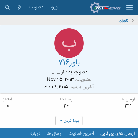
ورود
عضویت
کاربران
ب
باور716
عضو جدید
·
از
........
عضویت
Nov 25, 2013
آخرین بازدید
Sep 9, 2015
ارسال ها
پسندها
امتیاز
0
26
32
پیدا کردن
ارسال های پروفایل
آخرین فعالیت
ارسال ها
درباره