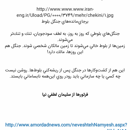
http://www.www.www.iran-
eng.ir/Uload/PG/0000/3749/mehr/chekini/1.jpg
برجاي‌مانده‌هاي جنگل بلوط
جنگل‌هاي بلوطي كه روز به روز، به لطف سودجويان، تنك و تنك‌تر
مي‌شوند.
زمين‌ها از بلوط خالي مي‌شوند تا زمين مالكان شخصي شوند. جنگل هم
اين روزها، مالك دارد!
اين هم از كشت‌و‌كارها در جنگل پس از ريشه‌كني بلوط‌ها. روشن نيست
چه كسي يا چه سازماني بايد رودر روي اين‌همه نابساماني بايستد.
فرتورها از سليمان لطفي نيا
http://www.amordadnews.com/neveshtehNamyesh.aspx?