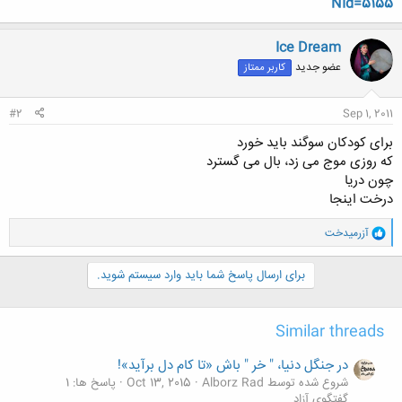
NId=5155
Ice Dream
عضو جدید
کاربر ممتاز
#2
Sep 1, 2011
برای کودکان سوگند باید خورد
که روزی موج می زد، بال می گسترد
چون دریا
درخت اینجا
و
آزرمیدخت
ا
ک
ن
برای ارسال پاسخ شما باید وارد سیستم شوید.
ش
ه
ا
Similar threads
:
در جنگل دنیا، " خر " باش «تا کام دل برآید»!
شروع شده توسط Alborz Rad
Oct 13, 2015
پاسخ ها: 1
گفتگوی آزاد