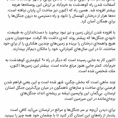
آسفالت شدن راه كوهدشت به خرم‌آباد بر ارزش اين روستاه‌ها هرچه
بيشتر افزوده شد. همين راه كه اكنون نيز ساخت آن پايان نيافته است،
ده‌ها هزار از درختان كهنسال را نابود و راه دسترسي به درون جنگل‌ها را
براي همگان آسان كرد.
با افزوده شدن ارزش زمين و نيز نبود برخورد با دست‌اندازان به طبيعت،
نابودي جنگل‌ها كه پيشتر روند كندي داشت بالا گرفت. سودجويان بدون
هيچ واهمه‌اي درختان را بريده و زمين‌هاي چندين هكتاري را از براي خود
ساختند، تا در اين سال‌هاي كم‌باراني، خود را مالكان ديم‌كار بپندارند.
اكنون كار به جايي رسيده است كه ديگر در راه ٩٠ كيلومتري كوهدشت به
خرم‌آباد، كمتر جايي هنوز مرتع مانده است. بيشتر اين زمين‌ها اكنون،
ملك شخصي شده است.
چند ماهي است كه بخش چگني، شهر شده است و اين يعني فراهم شدن
فرصتي براي ساخت و سازهاي ناهمگون در ميان بزرگ‌ترين جنگل استان
لرستان. بي‌گمان اين واپسين تيشه بر ريشه‌ي اندك جنگل‌هاي
برجاي‌مانده در اين سرزمين است.
براي ديدن آن‌چه بر سر جنگل‌ها و مراتع در لرستان مي‌آيد كافي است
يك‌بار از راه‌هاي اين استان گذر كنيد تا با چشمان خود همه چيز را ببينيد.