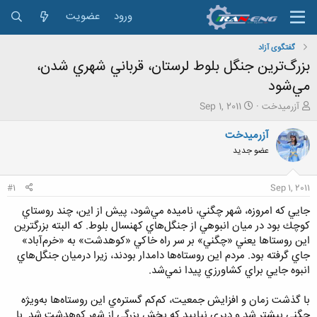
ورود
عضویت
گفتگوی آزاد
بزرگ‌ترين جنگل بلوط لرستان، قرباني شهري شدن،
مي‌شود‌
ش
ت
آزرمیدخت
Sep 1, 2011
ر
ا
و
ر
آزرمیدخت
ع
ی
عضو جدید
ک
خ
ن
ش
ن
ر
#1
Sep 1, 2011
د
و
ه
ع
جايي كه امروزه، شهر چگني، ناميده مي‌شود، پيش از اين، چند روستاي
م
كوچك بود در ميان انبوهي از جنگل‌هاي كهنسال بلوط. كه البته بزرگترين
و
اين روستاها يعني «چگني» بر سر راه خاكي «كوهدشت» به «خرم‌آباد»
ض
جاي گرفته بود. مردم اين روستاه‌ها دامدار بودند، زيرا درميان جنگل‌هاي
و
انبوه جايي براي كشاورزي پيدا نمي‌شد.
ع
با گذشت زمان و افزايش جمعيت، كم‌كم گستره‌ي اين روستا‌ه‌ها به‌ويژه
چگني بيشتر شد و ديري نپاييد كه بخش بزرگي از شهر كوهدشت شد. با