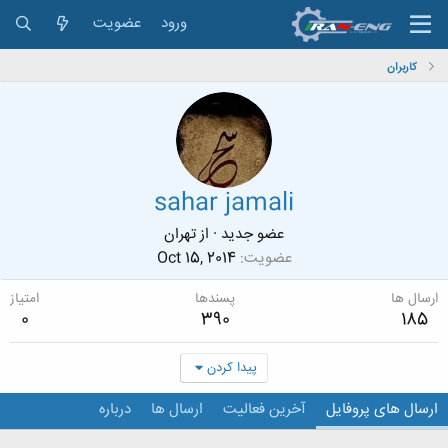
ورود
عضویت
کاربران
sahar jamali
عضو جدید
·
از
تهران
عضویت
Oct 15, 2014
ارسال ها
پسندها
امتیاز
0
390
185
پیدا کردن
ارسال های پروفایل
آخرین فعالیت
ارسال ها
درباره