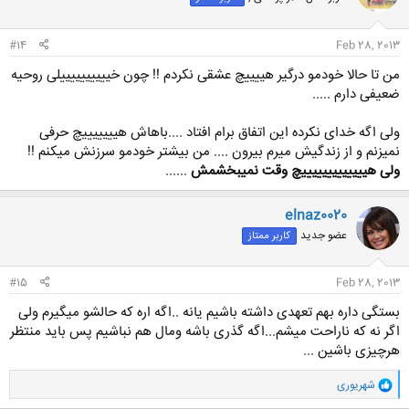
#14
Feb 28, 2013
من تا حالا خودمو درگیر هییییچ عشقی نکردم !! چون خییییییییییلی روحیه
ضعیفی دارم .....
ولی اگه خدای نکرده این اتفاق برام افتاد ....باهاش هیییییییچ حرفی
نمیزنم و از زندگیش میرم بیرون .... من بیشتر خودمو سرزنش میکنم !!
ولی هیییییییییییییچ وقت نمیبخشمش
......
elnaz0020
عضو جدید
کاربر ممتاز
#15
Feb 28, 2013
بستگی داره بهم تعهدی داشته باشیم یانه ..اگه اره که حالشو میگیرم ولی
اگر نه که ناراحت میشم...اگه گذری باشه ومال هم نباشیم پس باید منتظر
هرچیزی باشین ...
و
شهریوری
ا