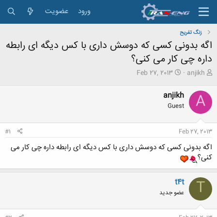
ورود
عضویت
زنگ تفريح
اگه بدونی کسی که دوسش داری با کس دیگه ای رابطه
داره چی کار می کنی؟
ش
ت
Feb 27, 2013
anjikh
ر
ا
و
ر
anjikh
A
ع
ی
Guest
ک
خ
ن
ش
ن
ر
#1
Feb 27, 2013
د
و
ه
ع
اگه بدونی کسی که دوسش داری با کس دیگه ای رابطه داره چی کار می
م
کنی؟
و
ض
و
t4t
T
ع
عضو جدید