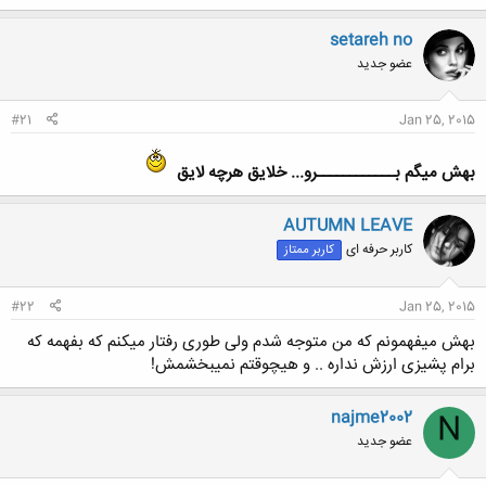
setareh no
عضو جدید
#21
Jan 25, 2015
بهش میگم بــــــــــــرو... خلایق هرچه لایق
AUTUMN LEAVE
کاربر حرفه ای
کاربر ممتاز
#22
Jan 25, 2015
بهش میفهمونم که من متوجه شدم ولی طوری رفتار میکنم که بفهمه که
برام پشیزی ارزش نداره .. و هیچوقتم نمیبخشمش!
najme2002
N
عضو جدید