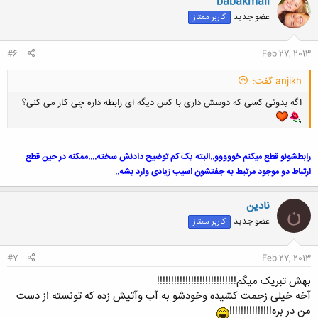
babakmail
ش
عضو جدید
کاربر ممتاز
ه
ا
:
#6
Feb 27, 2013
anjikh گفت:
اگه بدونی کسی که دوسش داری با کس دیگه ای رابطه داره چی کار می کنی؟
رابطشونو قطع میکنم خووووو..البته یک کم توضیح دادنش سخته....ممکنه در حین قطع
ارتباط دو موجود مرتبط به جفتشون اسیب زیادی وارد بشه..
نادین
ن
عضو جدید
کاربر ممتاز
#7
Feb 27, 2013
بهش تبریک میگم!!!!!!!!!!!!!!!!!!!!!!!!!!!!
آخه خیلی زحمت کشیده وخودشو به آب وآتیش زده که تونسته از دست
من در بره!!!!!!!!!!!!!!!