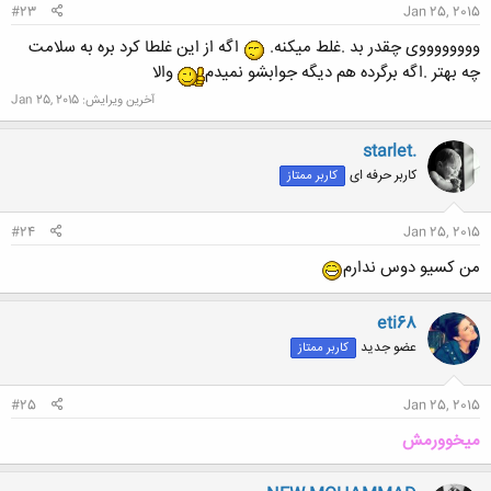
#23
Jan 25, 2015
ووووووووی چقدر بد .غلط میکنه.
اگه از این غلطا کرد بره به سلامت
چه بهتر .اگه برگرده هم دیگه جوابشو نمیدم
والا
آخرین ویرایش:
Jan 25, 2015
starlet.
کاربر حرفه ای
کاربر ممتاز
#24
Jan 25, 2015
من کسیو دوس ندارم
eti68
عضو جدید
کاربر ممتاز
#25
Jan 25, 2015
میخوورمش