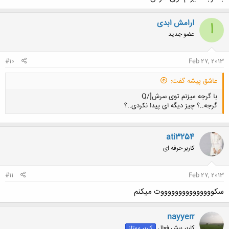
ارامش ابدی
ا
عضو جدید
کلیک کنید تا باز شود...
#10
Feb 27, 2013
عاشق پیشه گفت:
با گرجه میزنم توی سرش[/Q
گرجه..؟ چیز دیگه ای پیدا نکردی..؟
ati3254
کاربر حرفه ای
کلیک کنید تا باز شود...
#11
Feb 27, 2013
سکوووووووووووووووت میکنم
nayyerr
کاربر بیش فعال
کاربر ممتاز