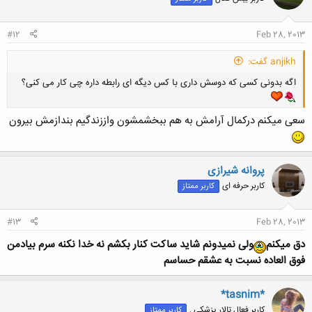
#12
Feb 28, 2013
anjikh گفت:
اگه بدونی کسی که دوسش داری با کس دیگه ای رابطه داره چی کار می کنی؟
سعی میکنم درکمال آرامش به هم ببخشمشون واززندگیم بندازمش بیرون
پروانه شیرازی
کاربر حرفه ای
کاربر ممتاز
#13
Feb 28, 2013
دق میکنم
ولی نمیدونم شاید ساکت کنار بکشم نه خدا نکنه سرم بیاد
من
فوق العاده نسبت به عشقم حساسم
*tasnim*
کاربر فعال تالار پزشکی ,
کاربر ممتاز