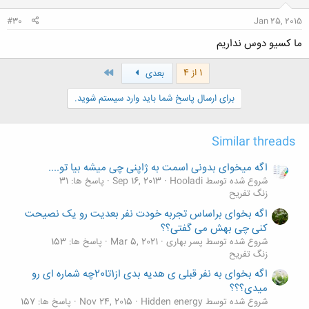
#30
Jan 25, 2015
ما کسیو دوس نداریم
آخر
1 از 4
بعدی
برای ارسال پاسخ شما باید وارد سیستم شوید.
Similar threads
اگه میخوای بدونی اسمت به ژاپنی چی میشه بیا تو....
شروع شده توسط Hooladi
Sep 16, 2013
پاسخ ها: 31
زنگ تفريح
اگه بخوای براساس تجربه خودت نفر بعدیت رو یک نصیحت
کنی چی بهش می گفتی؟؟
شروع شده توسط پسر بهاری
Mar 5, 2021
پاسخ ها: 153
زنگ تفريح
اگه بخوای به نفر قبلی ی هدیه بدی از1تا20چه شماره ای رو
میدی؟؟؟
شروع شده توسط Hidden energy
Nov 24, 2015
پاسخ ها: 157