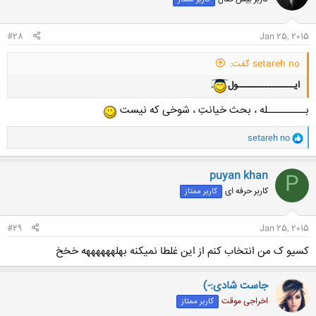
کلیک کنید تا باز شود...
#28
Jan 25, 2015
setareh no گفت:
ایــــــــــــــــول
بـــــــــله ، بحث خیانتِ ، شوخی که نیست
و
setareh no
ا
ک
ن
puyan khan
P
ش
کاربر حرفه ای
کاربر ممتاز
ه
ا
:
#29
Jan 25, 2015
کسیو ک من انتخاب کنم از این غلطا نمیکنه بهلههههههه خخخ
جاست شادی:-)
اخراجی موقت
کاربر ممتاز