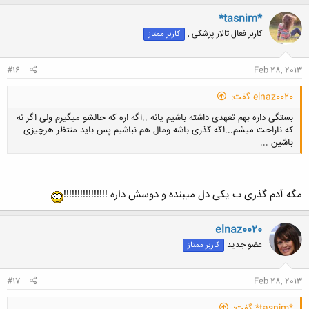
ک
ن
*tasnim*
ش
کاربر فعال تالار پزشکی ,
کاربر ممتاز
ه
ا
:
#16
Feb 28, 2013
elnaz0020 گفت:
بستگی داره بهم تعهدی داشته باشیم یانه ..اگه اره که حالشو میگیرم ولی اگر نه
که ناراحت میشم...اگه گذری باشه ومال هم نباشیم پس باید منتظر هرچیزی
باشین ...
مگه آدم گذری ب یکی دل میبنده و دوسش داره !!!!!!!!!!!!!!!!
کلیک کنید تا باز شود...
elnaz0020
عضو جدید
کاربر ممتاز
#17
Feb 28, 2013
*tasnim* گفت: