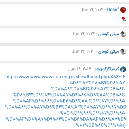
Jun 19, 2014
Ussef
میتی کومان
Jun 19, 2014
میتی کومان
Jun 19, 2014
کیمیاگرکوچولو
Jun 19, 2014
http://www.www.www.iran-eng.ir/showthread.php/596316-
%D8%AF%D8%B9%D8%A7-
%D8%A8%D8%B1%D8%A7%DB%8C-
%D8%B3%D9%84%D8%A7%D9%85%D8%AA%DB%8C-
%D8%AF%D9%88%D8%B3%D8%AA-%D9%87%D9%85-
%D8%A8%D8%A7%D8%B4%DA%AF%D8%A7%D9%87%DB
%8C-%D9%88%D9%87%D9%85-
%D8%AF%D8%A7%D9%86%D8%B4%DA%AF%D8%A7%D9
%87%DB%8C%D9%85-(-