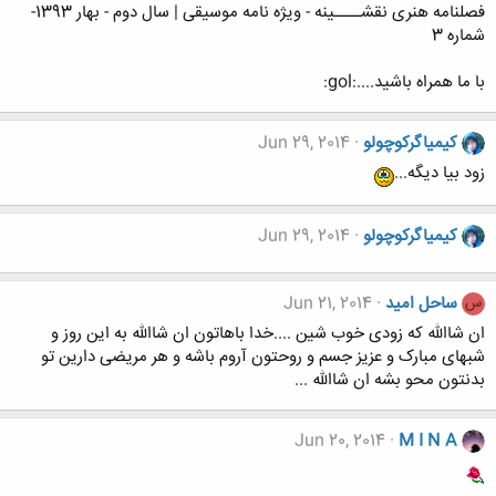
فصلنامه هنری نقشــــینه - ویژه نامه موسیقی | سال دوم - بهار 1393-
شماره 3
با ما همراه باشید....:gol:
کیمیاگرکوچولو
Jun 29, 2014
زود بیا دیگه...
کیمیاگرکوچولو
Jun 29, 2014
ساحل امید
Jun 21, 2014
س
ان شاالله که زودی خوب شین ....خدا باهاتون ان شاالله به این روز و
شبهای مبارک و عزیز جسم و روحتون آروم باشه و هر مریضی دارین تو
بدنتون محو بشه ان شاالله ...
Jun 20, 2014
M I N A