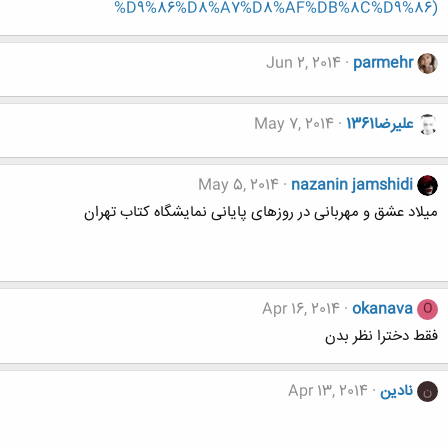
%D9%86%D8%A7%D8%AF%DB%8C%D9%86)
Jun 2, 2014
parmehr
عليرضا1361
May 7, 2014
May 5, 2014
nazanin jamshidi
میلاد عشق و مهربانی در روزهای پایانی نمایشگاه کتاب تهران
Apr 16, 2014
okanava
O
فقط دخترا نظر بدن
نادین
Apr 13, 2014
ن