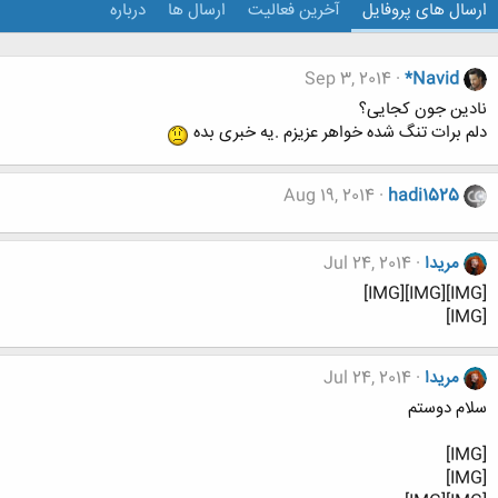
ارسال های پروفایل
آخرین فعالیت
ارسال ها
درباره
Sep 3, 2014
*Navid
نادین جون کجایی؟
دلم برات تنگ شده خواهر عزیزم .یه خبری بده
Aug 19, 2014
hadi1525
مریدا
Jul 24, 2014
[IMG][IMG][IMG]
[IMG]
مریدا
Jul 24, 2014
سلام دوستم
[IMG]
[IMG]