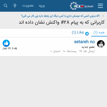
ورود
عضویت
اگه بدونی کسی که دوسش داری با کس دیگه ای رابطه داره چی کار می کنی؟
کاربرانی که به پیام 28# واکنش نشان داده اند
همه
(1)
Like
(1)
setareh no
عضو جدید
Jan 26, 2015
ارسال ها
17
پسندها
10
امتیاز
0