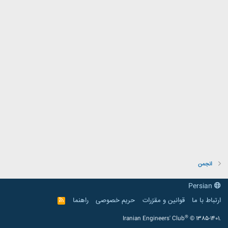
انجمن
Persian
ارتباط با ما
قوانین و مقرّرات
حریم خصوصی
راهنما
R
S
S
®
Iranian Engineers' Club
© 1385-1401.