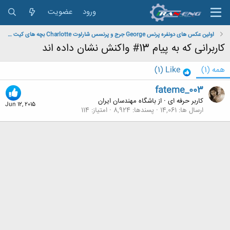
ورود
عضویت
اولین عکس های دونفره پرنس George جرج و پرنسس شارلوت Charlotte بچه های کیت میدلتون
کاربرانی که به پیام 13# واکنش نشان داده اند
همه
(1)
Like
(1)
fateme_003
کاربر حرفه ای
·
از
باشگاه مهندسان ایران
Jun 12, 2015
ارسال ها
14,061
پسندها
8,924
امتیاز
114