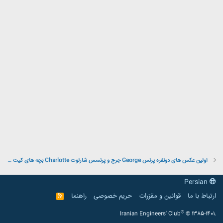
اولین عکس های دونفره پرنس George جرج و پرنسس شارلوت Charlotte بچه های کیت میدلتون
Persian
ارتباط با ما
قوانین و مقرّرات
حریم خصوصی
راهنما
R
S
S
®
Iranian Engineers' Club
© 1385-1401.