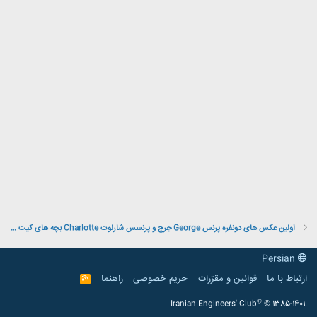
اولین عکس های دونفره پرنس George جرج و پرنسس شارلوت Charlotte بچه های کیت میدلتون
Persian
ارتباط با ما
قوانین و مقرّرات
حریم خصوصی
راهنما
R
S
S
®
Iranian Engineers' Club
© 1385-1401.