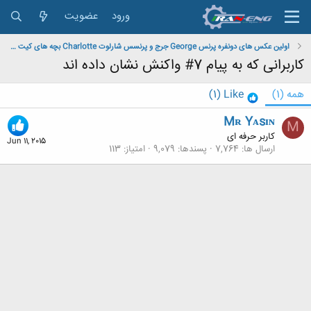
ورود
عضویت
اولین عکس های دونفره پرنس George جرج و پرنسس شارلوت Charlotte بچه های کیت میدلتون
کاربرانی که به پیام 7# واکنش نشان داده اند
همه
(1)
Like
(1)
Mʀ Yᴀsɪɴ
M
کاربر حرفه ای
Jun 11, 2015
ارسال ها
7,764
پسندها
9,079
امتیاز
113