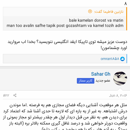
8
نازنین فاطیما گفت:
bale kamelan dorost va matin
man too avalin safhe tapik post gozashtam va kamel tozih adm
دوست عزیز میشه توی تاپیکا ایقد انگلیسی ننویسید؟ بخدا اب مروارید
اورد چشمامون!
و
کلیک کنید تا باز شود...
omran1858
ا
ک
ن
Sahar Gh
ش
عضو جدید
کاربر ممتاز
ه
ا
:
#22
Jun 8, 2016
مثل هر موقعیت آشنایی دیگه فضای مجازی هم یه فرصته .اما موندن
درش اشتباهه. به غیر از یه بازه ای که لازمه تا حدی آشنا شد که اعتماد کرد
برای دیدن هم، به نظر من قبل دیدار اول هر چقدر بیشتر تو مجاز بمونی از
واقعیت دورتر خواهی شد و درصد غافل گیری ممکنه بالاتر بره (البته باز
بستگی به آدم هایی که با هم برخورد می کنن داره).