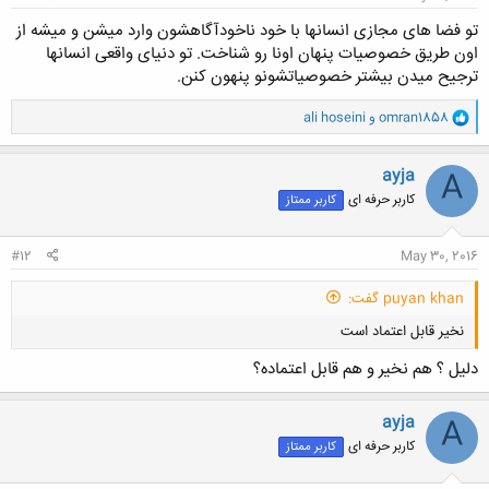
تو فضا های مجازی انسانها با خود ناخودآگاهشون وارد میشن و میشه از
اون طریق خصوصیات پنهان اونا رو شناخت. تو دنیای واقعی انسانها
ترجیح میدن بیشتر خصوصیاتشونو پنهون کنن.
و
omran1858
و
ali hoseini
ا
ک
ن
ayja
A
ش
کاربر حرفه ای
کاربر ممتاز
ه
ا
:
#12
May 30, 2016
puyan khan گفت:
نخیر قابل اعتماد است
دلیل ؟ هم نخیر و هم قابل اعتماده؟
ayja
A
کاربر حرفه ای
کاربر ممتاز
کلیک کنید تا باز شود...