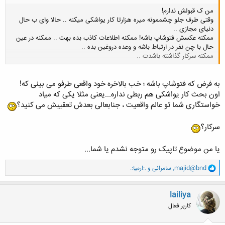
من ک قبولش ندارم!
وقتی طرف جلو چشممونه میره هزارتا کار یواشکی میکنه .. حالا وای ب حال
دنیای مجازی ..
ممکنه عکسش فتوشاپ باشه! ممکنه اطلاعات کاذب بده بهت .. ممکنه در عین
حال با چن نفر در ارتباط باشه و وعده دروغین بده ..
ممکنه سرکار گذاشته باشدت ..
کلیک کنید تا باز شود...
به فرض که فتوشاپ باشه ؛ خب بالاخره خود واقعی طرفو می بینی که!
اون بحث کار یواشکی هم ربطی نداره...یعنی مثلا یکی که میاد
خواستگاری شما تو عالم واقعیت ، جنابعالی بعدش تعقیبش می کنید؟
سرکار؟
یا من موضوع تاپیک رو متوجه نشدم یا شما...
و
majid@bnd
,
سامرانی
و
.:ارمیا:.
ا
ک
ن
lailiya
ش
کاربر فعال
ه
ا
: