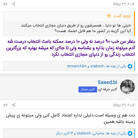
#6
May 29, 2016
ayja گفت:
خیلی ها تو دنیا ، همسرشون رو از طریق دنیای مجازی انتخاب میکنند.
آیا این گزینه در کشور ما هم قابل اعتماد هست؟
بنظر من خب 90 درصد نه ولی 10 درصد ممکنه باعث انتخاب درست شه
آدم میتونه زمان بذاره و بشناسه ولی تا جاای که میشه بهتره که بزرگترین
انتخاب زندگی رو از دنیای مجازی انتخاب نکرد
و
کلیک کنید تا باز شود...
یکی از بچه ها
,
stabesh
و
omran1858
ا
ک
ن
Saeed.bi
ش
کاربر حرفه ای
کاربر ممتاز
ه
ا
:
#7
May 29, 2016
نت هم ی وسیله است.دلیلی نداره اعتماد کامل کنی ولی میتونه ی پیش
زمینه باشه.همین
و
یکی از بچه ها
,
سامرانی
,
stabesh
و 3 کاربر دیگر
ا