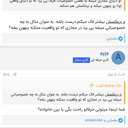
تو دنیای مجازی میشه به بعضی خصوصیات طرف پی برد که تو دنیای واقغی
اونا رو پنهون میکنه و برعکسش هم ممکنه.
و برعکسش
بیشتر فک میکنم درست باشه. به عنوان مثال به چه
خصوصیاتی میشه پی برد در مجازی که تو واقعیت ممکنه پنهون بشه؟
و
کلیک کنید تا باز شود...
سامرانی
ا
ک
ن
ayja
A
ش
کاربر حرفه ای
کاربر ممتاز
ه
ا
:
#25
Jun 8, 2016
Sahar Gh گفت:
و برعکسش
بیشتر فک میکنم درست باشه. به عنوان مثال به چه خصوصیاتی
میشه پی برد در مجازی که تو واقعیت ممکنه پنهون بشه؟
شما اینجا میتونی حرفاتو راحت بگی یا بین خانواده؟
و
سامرانی
و
omran1858
ا