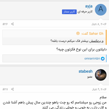
ک
کلیک کنید تا باز شود...
ن
ayja
A
ش
کاربر حرفه ای
کاربر ممتاز
ه
ا
:
#26
Jun 8, 2016
Sahar Gh گفت:
و برعکسش
بیشتر فک میکنم درست باشه؟
دلیلتون برای این نوع فکرتون چیه؟
و
omran1858
ا
ک
ن
stabesh
کلیک کنید تا باز شود...
ش
عضو
ه
ا
:
#27
Jun 9, 2016
سلام
من زوجی رو میشناسم که رو چت یاهو چندین سال پیش باهم آشنا شدن
و الان دارن به خوبی و خوشی زندگی می کنند