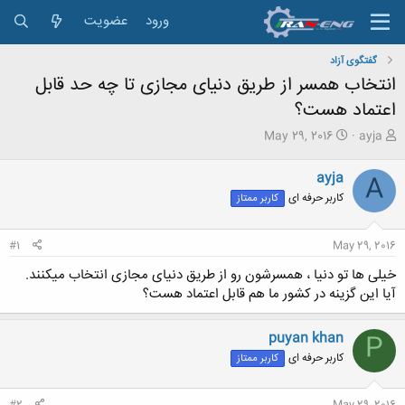
ورود
عضویت
گفتگوی آزاد
انتخاب همسر از طریق دنیای مجازی تا چه حد قابل
اعتماد هست؟
ش
ت
May 29, 2016
ayja
ر
ا
و
ر
ayja
A
ع
ی
کاربر حرفه ای
کاربر ممتاز
ک
خ
ن
ش
ن
ر
#1
May 29, 2016
د
و
ه
ع
خیلی ها تو دنیا ، همسرشون رو از طریق دنیای مجازی انتخاب میکنند.
م
آیا این گزینه در کشور ما هم قابل اعتماد هست؟
و
ض
و
puyan khan
P
ع
کاربر حرفه ای
کاربر ممتاز