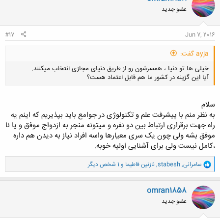
ش
عضو جدید
ه
ا
:
#17
Jun 7, 2016
ayja گفت:
خیلی ها تو دنیا ، همسرشون رو از طریق دنیای مجازی انتخاب میکنند.
آیا این گزینه در کشور ما هم قابل اعتماد هست؟
سلام
به نظر منم با پیشرفت علم و تکنولوژی در جوامع باید بپذیریم که اینم یه
راه جهت برقراری ارتباط بین دو نفره و میتونه منجر به ازدواج موفق و یا نا
کلیک کنید تا باز شود...
موفق بشه ولی چون یک سری معیارها واسه افراد نیاز به دیدن هم داره
،کامل نیست ولی برای آشنایی اولیه خوبه.
و
سامرانی
,
stabesh
,
نازنین فاطیما
و 1 شخص دیگر
ا
ک
ن
omran1858
ش
عضو جدید
ه
ا
: