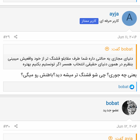
ا
ک
ن
ayja
A
ش
کاربر حرفه ای
کاربر ممتاز
ه
ا
:
#29
Jun 11, 2016
bobat گفت:
دنیای مجازی یه حالتی داره شما طرف مقابلو قشنگ تر از خود واقعیش میبینی
بنظرم در همون دنیای حقیقی انتخاب همسر اگر تونستیم بکنیم بهتره
یعنی چه جوری؟ چی شو قشنگ تر میشه دید؟باطنش رو میگی؟
و
bobat
ا
ک
کلیک کنید تا باز شود...
ن
bobat
ش
عضو جدید
ه
ا
:
#30
Jun 12, 2016
ayja گفت: