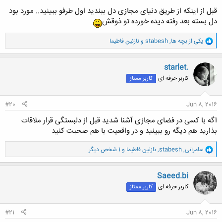
قبل از اینکه از طریق دنیای مجازی دل ببندید اول طرفو ببینید.. مورد بود
دل بسته بعد رفته دیده خورده تو ذوقش
و
یکی از بچه ها
,
stabesh
و
نازنین فاطیما
ا
ک
ن
starlet.
ش
کاربر حرفه ای
کاربر ممتاز
ه
ا
:
#20
Jun 8, 2016
اگه با کسی در فضای مجازی آشنا شدید قبل از دلبستگی قرار ملاقات
بذارید هم دیگه رو ببینید و در واقعیت با هم صحبت کنید
و
سامرانی
,
stabesh
,
نازنین فاطیما
و 1 شخص دیگر
ا
ک
ن
Saeed.bi
ش
کاربر حرفه ای
کاربر ممتاز
ه
ا
:
#21
Jun 8, 2016