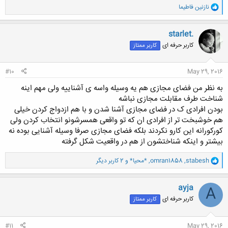
و
کلیک کنید تا باز شود...
نازنین فاطیما
ا
ک
ن
starlet.
ش
کاربر حرفه ای
کاربر ممتاز
ه
ا
:
#10
May 29, 2016
به نظر من فضای مجازی هم یه وسیله واسه ی آشناییه ولی مهم اینه
شناخت طرف مقابلت مجازی نباشه
بودن افرادی ک در فضای مجازی آشنا شدن و با هم ازدواج کردن خیلی
هم خوشبخت تر از افرادی ان که تو واقعی همسرشونو انتخاب کردن ولی
کورکورانه این کارو نکردند بلکه فضای مجازی صرفا وسیله آشنایی بوده نه
بیشتر و اینکه شناختشون از هم در واقعیت شکل گرفته
و
stabesh
,
omran1858
,
*محیا*
و 2 کاربر دیگر
ا
ک
ن
ayja
A
ش
کاربر حرفه ای
کاربر ممتاز
ه
ا
:
#11
May 29, 2016