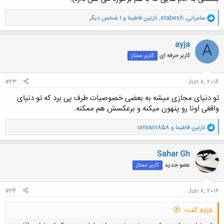
و
سامرانی
,
stabesh
,
نازنین فاطیما
و 1 شخص دیگر
ا
ک
ن
ayja
A
ش
کاربر حرفه ای
کاربر ممتاز
ه
ا
:
#23
Jun 8, 2016
تو دنیای مجازی میشه به بعضی خصوصیات طرف پی برد که تو دنیای
واقغی اونا رو پنهون میکنه و برعکسش هم ممکنه.
و
نازنین فاطیما
و
omran1858
ا
ک
ن
Sahar Gh
ش
عضو جدید
کاربر ممتاز
ه
ا
:
#24
Jun 8, 2016
ayja گفت: