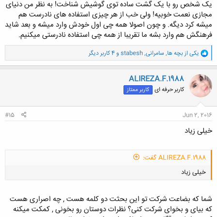
یک شخص رو با یک گشت ساده توی گوشیش شناخت! به نظر من دنیای
مجازی نعمت خوبیه! ولی خب از هر چیزی استفاده های نادرست هم
میشه کرد دیگه. و چون اصولا همه چی اول خودش وارد میشه و بعد شاید
فرهنگش هم وارد بشه ما تقریبا از همه چی استفاده نادرستی میکنیم.
و
یکی از بچه ها
,
سامرانی
,
stabesh
و 4 کاربر دیگر
ا
ک
ن
ALIREZA.F.1988
ش
کاربر حرفه ای
کاربر ممتاز
ه
ا
:
#15
Jun 2, 2016
خیلی زیاد
ALIREZA.F.1988 گفت:
خیلی زیاد
شما که بضاعت شرکت تو این بحثت دو کلمه هست , چه اصراری هست
که بیای و بخوای شرکت کنی؟ نظرات دوستان رو بخونی , کمکت میکنه