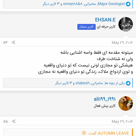
و
Major Geologist
,
سامرانی
,
omran1858
و 3 کاربر دیگر
ا
ک
ن
EHSAN.E
ش
کاربر حرفه ای
کاربر ممتاز
ه
ا
:
#4
May 29, 2016
میتونه مقدمه ای فقط واسه اشنایی باشه
ولی نه شناخت طرف
هیشکی تو مجازی اونی نیست که تو دنیای واقعیه
و توی ازدواج ملاک، زندگی تو دنیای واقعیه نه مجازی
و
یکی از بچه ها
,
سامرانی
,
stabesh
و 3 کاربر دیگر
ا
ک
ن
ali199_1991
ش
کاربر بیش فعال
ه
ا
:
#5
May 29, 2016
AUTUMN LEAVE گفت: