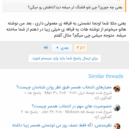
یعنی چه جوری؟ چی شو قشنگ تر میشه دید؟باطنش رو میگی؟
یعنی مثلا شما اونجا نشستی یه قیافه ی معمولی داری ، بعد من نوشته
هاتو میخونم از نوشته هات یه قیافه ی خیلی زیبا در ذهنم از شما ساخته
میشه. متوجه میشی چی میگم؟ مثال گفتم
کلیک کنید تا باز شود...
آخر
1 از 2
بعدی
برای ارسال پاسخ شما باید وارد سیستم شوید.
Similar threads
معیارهای انتخاب همسر طبق نظر روان شناسان چیست؟
شروع شده توسط ایزل 2020
Mar 30, 2012
پاسخ ها: 0
گفتگوی آزاد
خصوصیت های مهم در انتخاب همسر چیست؟
شروع شده توسط Nickson.se
Jan 22, 2011
پاسخ ها: 2
گفتگوی آزاد
نظرسنجی: اگه فقط نصف روز می تونستی همسر زیبا داشته