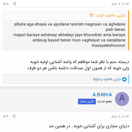
#18
Jun 7, 2016
نازنین فاطیما گفت:
albate age ehsasi va ajoolane tasmim nagiraan va aghelane
pish beran
majazi baraye ashenayi ebtedayi jaye khooobist ama baraye
ezdevaj bayad beran tooo vagheiyat va sanjiidane
masayeleshoooon
درسته ،منم با نظر شما موافقم که واسه آشنایی اولیه خوبه.
کلیک کنید تا باز شود...
ولی خوبه که از همون اول صداقت داشته باشن هر دو طرف.
و
نازنین فاطیما
و
ayja
ا
ک
ن
A.R-KH-A
A
ش
عضو جدید
کاربر ممتاز
ه
ا
:
#19
Jun 8, 2016
دنیای مجازی برای آشنایی خوبه.. در همین حد