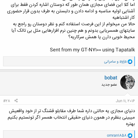
اما کلا این فضای مجازی همان طور که دوستان اشاره کردن فقط برای
آشنایی اولیه مناسبه و ادامه دادن و دلبستن به طرف بدون قرار حضوری
کار اشتباهیه
حالا من میخوام از این فرصت استفاده کنم و نظر دوستان رو راجع به
سایتهای همسریابی بدونم و هم چنین نرم افزارهایی مثل بی تالک آیا
محیط خوبی دارن یا همش سرکاریه؟
Sent from my GT-N7100 using Tapatalk
و
ayja
و
سامرانی
ا
ک
ن
bobat
ش
عضو جدید
ه
ا
:
#28
Jun 11, 2016
دنیای مجازی یه حالتی داره شما طرف مقابلو قشنگ تر از خود واقعیش
میبینی بنظرم در همون دنیای حقیقی انتخاب همسر اگر تونستیم بکنیم
بهتره
و
omran1858