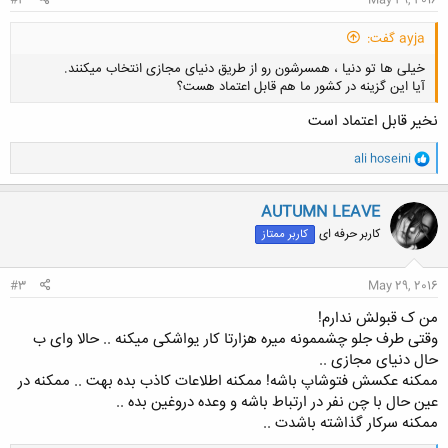
#2
May 29, 2016
ayja گفت:
خیلی ها تو دنیا ، همسرشون رو از طریق دنیای مجازی انتخاب میکنند.
آیا این گزینه در کشور ما هم قابل اعتماد هست؟
نخیر قابل اعتماد است
و
ali hoseini
ا
ک
کلیک کنید تا باز شود...
ن
AUTUMN LEAVE
ش
کاربر حرفه ای
کاربر ممتاز
ه
ا
:
#3
May 29, 2016
من ک قبولش ندارم!
وقتی طرف جلو چشممونه میره هزارتا کار یواشکی میکنه .. حالا وای ب
حال دنیای مجازی ..
ممکنه عکسش فتوشاپ باشه! ممکنه اطلاعات کاذب بده بهت .. ممکنه در
عین حال با چن نفر در ارتباط باشه و وعده دروغین بده ..
ممکنه سرکار گذاشته باشدت ..