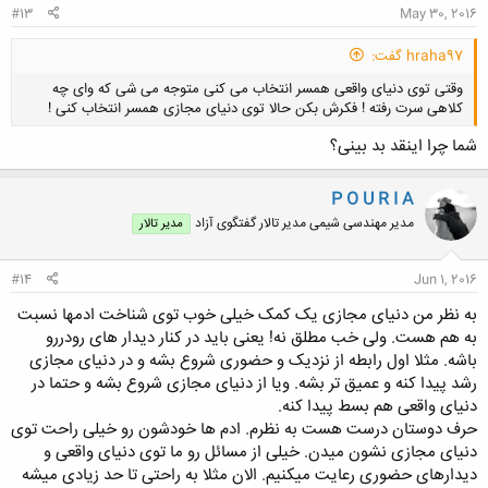
#13
May 30, 2016
hraha97 گفت:
وقتی توی دنیای واقعی همسر انتخاب می کنی متوجه می شی که وای چه
کلاهی سرت رفته ! فکرش بکن حالا توی دنیای مجازی همسر انتخاب کنی !
شما چرا اینقد بد بینی؟
P O U R I A
مدیر مهندسی شیمی مدیر تالار گفتگوی آزاد
مدیر تالار
کلیک کنید تا باز شود...
#14
Jun 1, 2016
به نظر من دنیای مجازی یک کمک خیلی خوب توی شناخت ادمها نسبت
به هم هست. ولی خب مطلق نه! یعنی باید در کنار دیدار های رودررو
باشه. مثلا اول رابطه از نزدیک و حضوری شروع بشه و در دنیای مجازی
رشد پیدا کنه و عمیق تر بشه. ویا از دنیای مجازی شروع بشه و حتما در
دنیای واقعی هم بسط پیدا کنه.
حرف دوستان درست هست به نظرم. ادم ها خودشون رو خیلی راحت توی
دنیای مجازی نشون میدن. خیلی از مسائل رو ما توی دنیای واقعی و
دیدارهای حضوری رعایت میکنیم. الان مثلا به راحتی تا حد زیادی میشه