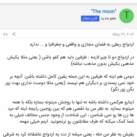
ک
ن
"The moon"
T
ش
عضو جدید
کاربر ممتاز
ه
ا
:
#8
May 29, 2016
ازدواج ربطی به فضای مجازی و واقعی و جغرافیا و ... نداره.
در ازدواج دو تا چیز لازمه : طرفین باید هم کفو باشن ( یعنی مثلا یکیش
مذهبی یکیش بدون مذهب نباشه)
دومی هم اینه که طرفین به این جمله یقین کامل داشته باشن: آنچه بر
خود نمی پسندی بر دیگران هم نپسند (یعنی مثلا دوست نداری بهت زور
بگن زور نگو)
اینارو هرکسی داشته باشه نه تنها با زوجش میتونه بسازه بلکه با همه
میتونه بسازه. به نظر من یه نقصی هم که بین زوجین رایجه اینه که مرد
ها زن ها رو نمی شناسن ، این شناخت از وجود جنس مخالف خیلی به
شما کمک میکنه که طرف مقابلتون رو نرنجونید. اینم خیلی مهمه.
بقیش به نظر من حله ، یعنی میشه از نت یه ازدواج عاشقانه کرد به شرطی