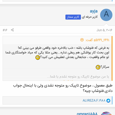
ا
ک
ن
ayja
A
ش
کاربر حرفه ای
کاربر ممتاز
ه
ا
:
#16
Jun 5, 2016
ali199_1991 گفت:
به فرض که فتوشاپ باشه ؛ خب بالاخره خود واقعی طرفو می بینی که!
اون بحث کار یواشکی هم ربطی نداره...یعنی مثلا یکی که میاد خواستگاری شما
تو عالم واقعیت ، جنابعالی بعدش تعقیبش می کنید؟
سرکار؟
یا من موضوع تاپیک رو متوجه نشدم یا شما...
کلیک کنید تا باز شود...
طبق معمول ، موضوع تاپیک رو متوجه نشدی ولی با اینحال جواب
دادی.فتوشاپ چیه؟
و
ALIREZA.F.1988
ا
ک
ن
omran1858