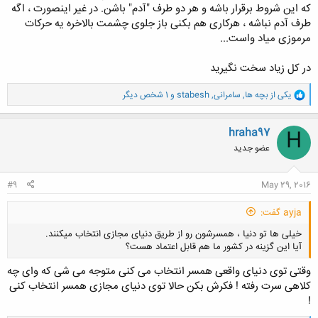
که این شروط برقرار باشه و هر دو طرف "آدم" باشن. در غیر اینصورت ، اگه
طرف آدم نباشه ، هرکاری هم بکنی باز جلوی چشمت بالاخره یه حرکات
مرموزی میاد واست...
در کل زیاد سخت نگیرید
و
یکی از بچه ها
,
سامرانی
,
stabesh
و 1 شخص دیگر
ا
ک
ن
hraha97
H
ش
عضو جدید
ه
ا
:
#9
May 29, 2016
ayja گفت:
خیلی ها تو دنیا ، همسرشون رو از طریق دنیای مجازی انتخاب میکنند.
آیا این گزینه در کشور ما هم قابل اعتماد هست؟
وقتی توی دنیای واقعی همسر انتخاب می کنی متوجه می شی که وای چه
کلاهی سرت رفته ! فکرش بکن حالا توی دنیای مجازی همسر انتخاب کنی
!