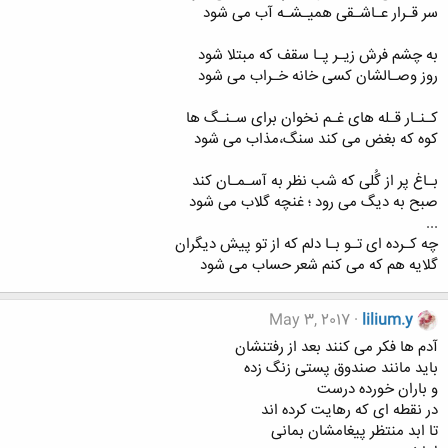
سر قـرار عـاشـقی همیـشـه آب می شود
به چشم فرش زیـر پـا سقف که مبتلا شود
روز وصـالشان کسی خانه خـراب می شود
کـنـار قـله های غـم نخوان برای سـنـگ ها
کوه که بغض می کند سنگ،مذاب می شود
بـاغ پر از گُلی که شب نظر به آسـمـان کند
صبح به دیگ می رود ؛ غنچه گلاب می شود
...
چه کـرده ای تـو بـا دلم که از تو پیش دیگران
گلایه هم که می کنم شعر حساب می شود
May 3, 2017
lilium.y
آدم ها فکر می کنند بعد از رفتنشان
باید مانند صندوق پستی زنگ زده
و باران خورده درست
در نقطه ای که رهایت کرده اند
تا ابد منتظر پیغامشان بمانی