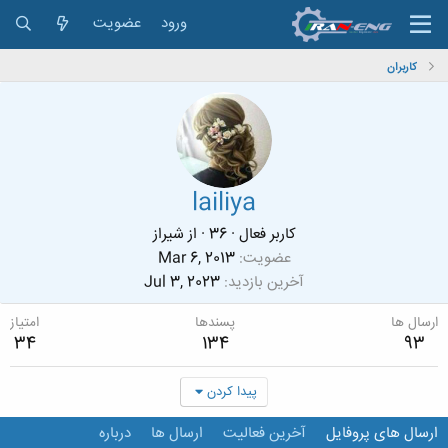
ورود
عضویت
کاربران
lailiya
کاربر فعال
·
36
·
از
شیراز
عضویت
Mar 6, 2013
آخرین بازدید
Jul 3, 2023
ارسال ها
پسندها
امتیاز
34
134
93
پیدا کردن
ارسال های پروفایل
آخرین فعالیت
ارسال ها
درباره