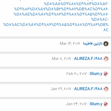
%D8%AA%D9%88%D9%84%D8%AF-
%D9%86%D8%A7%D8%B2%D9%86%DB%8C%D9%86-
%D8%AE%D8%A7%D9%86%D9%88%D9%85%D9%87-
%D8%8C-
%D8%AC%D8%A7%D9%86%D9%85%D9%88%D9%86%DB%
8C
نازنین فاطیما
Mar 14, 2017
Mar 8, 2017
ALIREZA.F.1988
Feb 20, 2017
lilium.y
Jan 29, 2017
ALIREZA.F.1988
Jan 24, 2017
lilium.y