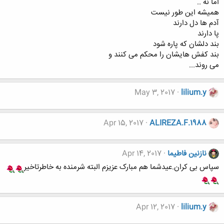
اما نه ..
همیشه این طور نیست
آدم ها دل دارند
پا دارند
بند دلشان که پاره شود
بند کفش هایشان را محکم می کنند و
می روند...
May 3, 2017
lilium.y
Apr 15, 2017
ALIREZA.F.1988
نازنین فاطیما
Apr 14, 2017
سپاس بی کران.عیدشما هم مبارک عزیزم البته شرمنده به خاطرتاخیر
Apr 12, 2017
lilium.y