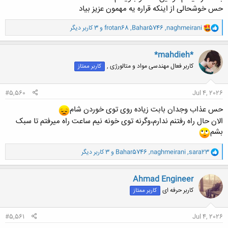
حس خوشحالی از اینکه قراره یه مهمون عزیز بیاد
و
naghmeirani
,
Bahar5746
,
frotan68
و 3 کاربر دیگر
ا
ک
ن
*mahdieh*
ش
کاربر فعال مهندسی مواد و متالورژی ,
کاربر ممتاز
ه
ا
:
#5,560
Jul 4, 2026
حس عذاب وجدان بابت زیاده روی توی خوردن شام
الان حال راه رفتنم ندارم،وگرنه توی خونه نیم ساعت راه میرفتم تا سبک
بشم
و
sara23
,
naghmeirani
,
Bahar5746
و 3 کاربر دیگر
ا
ک
ن
Ahmad Engineer
ش
کاربر حرفه ای
کاربر ممتاز
ه
ا
:
#5,561
Jul 4, 2026