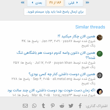
ن
اول
آخر
186 از 191
قبلی
بعدی
ش
ه
برای ارسال پاسخ شما باید وارد سیستم شوید.
ا
:
Similar threads
همین الان چکار میکنید ؟!
شروع شده توسط yas87
Jan 23, 2021
پاسخ ها: 4K
زنگ تفريح
همین الان دلتون واسه کدوم دوست هم باشگاهی تنگ
P
شده؟؟
شروع شده توسط puyan khan
Jul 17, 2016
پاسخ ها: 257
زنگ تفريح
همین الان دوست داشتی کنار چه کسی بودی؟
شروع شده توسط ali.metal.eng
Sep 4, 2015
پاسخ ها: 278
زنگ تفريح
اگه زمان دست خودت بود دوست داشتی، الان چند سالت بود
شروع شده توسط toraj_reza63
Mar 15, 2015
پاسخ ها: 101
زنگ تفريح
فیسبوک
تویتر
Reddit
Pinterest
Tumblr
ایمیل
WhatsApp
اشتراک گذاری:
الان در حال حاضر تنها نگرانیت چیه؟؟؟؟؟