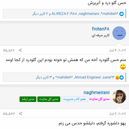
حس گلو درد و آبریزش
و
*mahdieh*
,
naghmeirani
,
ALIREZA.F.1988
و 2 کاربر دیگر
ا
ک
ن
frotan68
ش
کاربر حرفه ای
ه
ا
:
#5,562
Jul 4, 2026
منم حس گلودرد آخه من که همش تو خونه بودم این گلودرد از کجا اومد
و
sara23
,
Ahmad Engineer
,
*mahdieh*
و 3 کاربر دیگر
ا
ک
ن
naghmeirani
ش
مدیر کل سایت
عضو کادر مدیریت
مدیر کل سایت
مدیر ارشد
ه
ا
:
#5,563
Jul 4, 2026
یهو دلشوره گرفتم، دلیلشو حدس می زنم