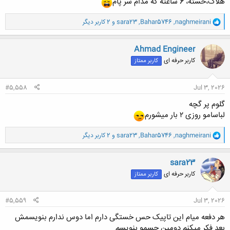
هلاک،خسته، 6 ساعته که مدام سر پام
و
naghmeirani
,
Bahar5746
,
sara23
و 2 کاربر دیگر
ا
ک
ن
Ahmad Engineer
ش
کاربر حرفه ای
کاربر ممتاز
ه
ا
:
#5,558
Jul 3, 2026
گلوم پر گچه
لباسامو روزی ۲ بار میشورم
و
naghmeirani
,
Bahar5746
,
sara23
و 2 کاربر دیگر
ا
ک
ن
sara23
ش
کاربر حرفه ای
کاربر ممتاز
ه
ا
:
#5,559
Jul 3, 2026
هر دفعه میام این تاپیک حس خستگی دارم اما دوس ندارم بنویسمش
بعد فکر میکنم دومین حسمو بنویسم