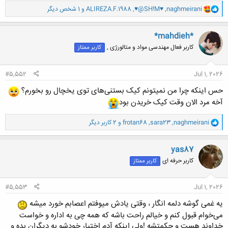
و
naghmeirani
,
♥@SH!M♥
,
ALIREZA.F.1988
و 1 شخص دیگر
ا
ک
ن
*mahdieh*
ش
کاربر فعال مهندسی مواد و متالورژی ,
کاربر ممتاز
ه
ا
:
#5,552
Jul 1, 2026
حس اینکه چرا من نمیتونم کیک بستنی‌های توی یخچال رو بخورم؟
آخه مرد الان وقت کیک خریدن بود
و
naghmeirani
,
sara23
,
frotan68
و 2 کاربر دیگر
ا
ک
ن
yas87
ش
کاربر حرفه ای
کاربر ممتاز
ه
ا
:
#5,553
Jul 1, 2026
یه غمی گوشه دلمه انگار ، وقتی یادش میوفتم اعصابم خورد میشه
می‌خوام قبول کنم و خیالم راحت باشه که همه چی به اداره و خواست
خداوند هست و حکمتشه !ولی اینکه آدم اختیار خودشو به دیگران بده و