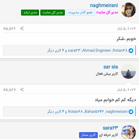
ن
naghmeirani
ش
مدیر کل سایت
عضو کادر مدیریت
مدیر کل سایت
مدیر ارشد
ه
ا
:
#5,566
Jul 5, 2026
خوبم ،شکر
و
frotan68
,
Ahmad Engineer
,
sara23
و 4 کاربر دیگر
ا
ک
ن
sar sia
ش
کاربر بیش فعال
ه
ا
:
#5,567
Jul 5, 2026
دیگه کم کم خوابم میاد
و
naghmeirani
,
Bahar5746
,
frotan68
و 4 کاربر دیگر
ا
ک
ن
sara23
ش
کاربر حرفه ای
کاربر ممتاز
ه