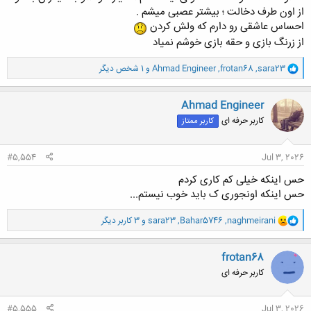
از اون طرف دخالت ؛ بیشتر عصبی میشم .
احساس عاشقی رو دارم که ولش کردن
از زرنگ بازی و حقه بازی خوشم نمیاد
و
sara23
,
frotan68
,
Ahmad Engineer
و 1 شخص دیگر
ا
ک
ن
Ahmad Engineer
ش
کاربر حرفه ای
کاربر ممتاز
ه
ا
:
#5,554
Jul 3, 2026
حس اینکه خیلی کم کاری کردم
حس اینکه اونجوری ک باید خوب نیستم...
و
naghmeirani
,
Bahar5746
,
sara23
و 3 کاربر دیگر
ا
ک
ن
frotan68
ش
کاربر حرفه ای
ه
ا
:
#5,555
Jul 3, 2026