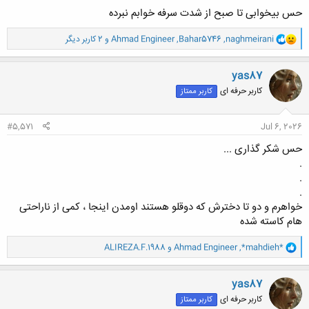
حس بیخوابی تا صبح از شدت سرفه خوابم نبرده
و
naghmeirani
,
Bahar5746
,
Ahmad Engineer
و 2 کاربر دیگر
ا
ک
ن
yas87
ش
کاربر حرفه ای
کاربر ممتاز
ه
ا
:
#5,571
Jul 6, 2026
حس شکر گذاری ...
.
.
.
خواهرم و دو تا دخترش که دوقلو هستند اومدن اینجا ، کمی از ناراحتی
هام کاسته شده
و
*mahdieh*
,
Ahmad Engineer
و
ALIREZA.F.1988
ا
ک
ن
yas87
ش
کاربر حرفه ای
کاربر ممتاز
ه