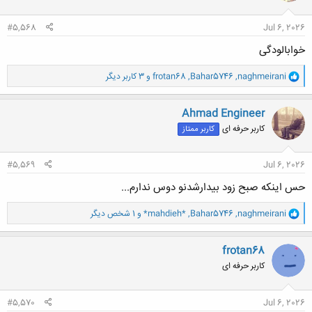
ا
:
#5,568
Jul 6, 2026
خوابالودگی
و
naghmeirani
,
Bahar5746
,
frotan68
و 3 کاربر دیگر
ا
ک
ن
Ahmad Engineer
ش
کاربر حرفه ای
کاربر ممتاز
ه
ا
:
#5,569
Jul 6, 2026
حس اینکه صبح زود بیدارشدنو دوس ندارم...
و
naghmeirani
,
Bahar5746
,
*mahdieh*
و 1 شخص دیگر
ا
ک
ن
frotan68
ش
کاربر حرفه ای
ه
ا
:
#5,570
Jul 6, 2026