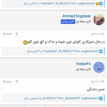
و
naghmeirani
,
ALIREZA.F.1988
,
*mahdieh*
و 2 کاربر دیگر
ا
ک
ن
Ahmad Engineer
ش
کاربر حرفه ای
کاربر ممتاز
ه
ا
:
#5,579
Jul 9, 2026
در حال تمیزکاری گچای توی خونه و خاک و گچ توی گلو
و
naghmeirani
,
ALIREZA.F.1988
,
*mahdieh*
و 2 کاربر دیگر
ا
ک
ن
frotan68
ش
کاربر حرفه ای
ه
ا
:
#5,580
Jul 9, 2026
حس دلتنگی
و
naghmeirani
,
Bahar5746
,
ALIREZA.F.1988
و 1 شخص دیگر
ا
ک