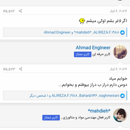
ا
:
#5,572
Jul 6, 2026
اگر لاغر بشم اوکی میشم
و
ALIREZA.F.1988
,
*mahdieh*
و
Ahmad Engineer
ا
ک
ن
Ahmad Engineer
ش
کاربر حرفه ای
کاربر ممتاز
ه
ا
:
#5,573
Jul 6, 2026
خوابم میاد
دوس دارم دراز ب دراز بیوفتم و بخوابم...
و
naghmeirani
,
Bahar5746
,
ALIREZA.F.1988
و 1 شخص دیگر
ا
ک
ن
*mahdieh*
ش
کاربر فعال مهندسی مواد و متالورژی ,
کاربر ممتاز
ه
ا
: