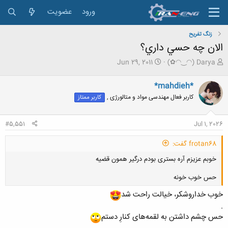
ورود
عضویت
زنگ تفريح
الان چه حسي داري؟
ش
ت
Jun 29, 2011
(✿◠‿◠) Darya
ر
ا
و
ر
*mahdieh*
ع
ی
کاربر فعال مهندسی مواد و متالورژی ,
کاربر ممتاز
ک
خ
ن
ش
ن
ر
#5,551
Jul 1, 2026
د
و
ه
ع
frotan68 گفت:
م
و
خوبم عزیزم آره بستری بودم درگیر همون قضیه
ض
و
حس خوب خونه
ع
خوب خداروشکر، خیالت راحت شد
.
حس چشم داشتن به لقمه‌های کنارِ دستم
کلیک کنید تا باز شود...