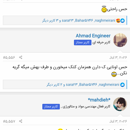
حس راحتی
و
naghmeirani
,
Bahar5746
,
sara23
و 3 کاربر دیگر
ا
ک
ن
Ahmad Engineer
ش
کاربر حرفه ای
کاربر ممتاز
ه
ا
:
#5,556
Jul 3, 2026
حس اونایی ک دارن همزمان کتک میخورن و طرف بهش میگه گریه
نکن...
و
naghmeirani
,
Bahar5746
,
sara23
و 2 کاربر دیگر
ا
ک
ن
*mahdieh*
ش
کاربر فعال مهندسی مواد و متالورژی ,
کاربر ممتاز
ه
ا
:
#5,557
Jul 3, 2026