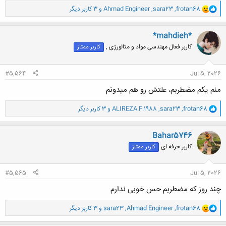
و
frotan68
,
sara23
,
Ahmad Engineer
و 3 کاربر دیگر
ا
ک
ن
*mahdieh*
ش
کاربر فعال مهندسی مواد و متالورژی ,
کاربر ممتاز
ه
ا
:
#5,564
Jul 5, 2026
منم یکم مضطربم، علتش رو هم میدونم
و
frotan68
,
sara23
,
ALIREZA.F.1988
و 3 کاربر دیگر
ا
ک
ن
Bahar5746
ش
کاربر حرفه ای
کاربر ممتاز
ه
ا
:
#5,565
Jul 5, 2026
چند روز که مضطربم حس خوبی ندارم
و
frotan68
,
Ahmad Engineer
,
sara23
و 3 کاربر دیگر
ا
ک