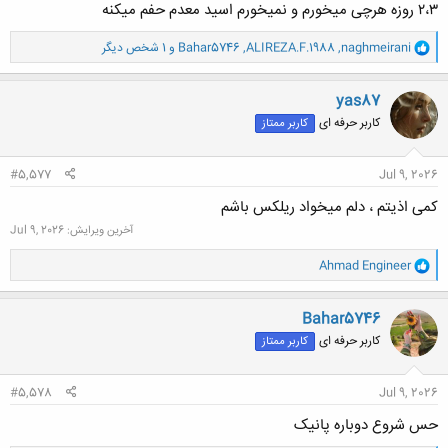
۲،۳ روزه هرچی میخورم و نمیخورم اسید معدم حفم میکنه
و
naghmeirani
,
ALIREZA.F.1988
,
Bahar5746
و 1 شخص دیگر
ا
ک
ن
yas87
ش
کاربر حرفه ای
کاربر ممتاز
ه
ا
:
#5,577
Jul 9, 2026
کمی اذیتم ، دلم میخواد ریلکس باشم
آخرین ویرایش:
Jul 9, 2026
و
Ahmad Engineer
ا
ک
ن
Bahar5746
ش
کاربر حرفه ای
کاربر ممتاز
ه
ا
:
#5,578
Jul 9, 2026
حس شروع دوباره پانیک