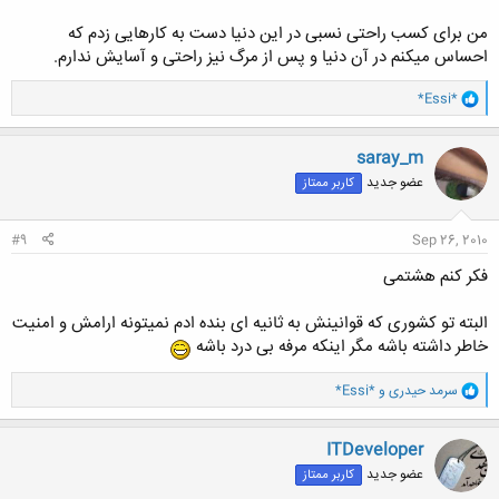
من برای کسب راحتی نسبی در این دنیا دست به کارهایی زدم که
احساس میکنم در آن دنیا و پس از مرگ نیز راحتی و آسایش ندارم.
و
*Essi*
ا
ک
ن
saray_m
ش
عضو جدید
کاربر ممتاز
ه
ا
:
#9
Sep 26, 2010
فکر کنم هشتمی
البته تو کشوری که قوانینش به ثانیه ای بنده ادم نمیتونه ارامش و امنیت
خاطر داشته باشه مگر اینکه مرفه بی درد باشه
و
سرمد حیدری
و
*Essi*
ا
ک
ن
ITDeveloper
ش
عضو جدید
کاربر ممتاز
ه
ا