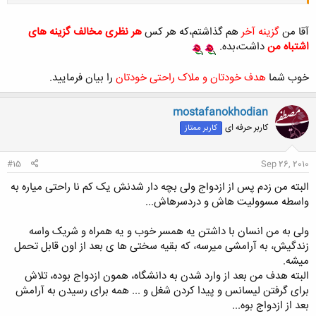
آقا من
گزینه آخر
هم گذاشتم،که هر کس
هر نظری مخالف گزینه های
کلیک کنید تا باز شود...
اشتباه من
داشت،بده.
خوب شما
هدف خودتان و ملاک راحتی خودتان
را بیان فرمایید.
mostafanokhodian
کاربر حرفه ای
کاربر ممتاز
#15
Sep 26, 2010
البته من زدم پس از ازدواج ولی بچه دار شدنش یک کم نا راحتی میاره به
واسطه مسوولیت هاش و دردسرهاش...
ولی به من انسان با داشتن یه همسر خوب و یه همراه و شریک واسه
زندگیش، به آرامشی میرسه، که بقیه سختی ها ی بعد از اون قابل تحمل
میشه.
البته هدف من بعد از وارد شدن به دانشگاه، همون ازدواج بوده، تلاش
برای گرفتن لیسانس و پیدا کردن شغل و ... همه برای رسیدن به آرامش
بعد از ازدواج بوه...