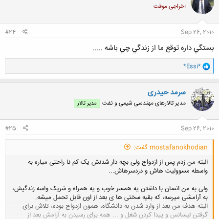
اخراجی موقت
ه
ا
:
#24
Sep 26, 2010
بستگي داره توقع ما از زندگي چي باشه .....
و
*Essi*
ا
ک
ن
سرمد حیدری
ش
مدیر تالارهای مهندسی شیمی و نفت
مدیر تالار
ه
ا
:
#25
Sep 26, 2010
mostafanokhodian گفت:
البته من زدم پس از ازدواج ولی بچه دار شدنش یک کم نا راحتی میاره به
واسطه مسوولیت هاش و دردسرهاش...
ولی به من انسان با داشتن یه همسر خوب و یه همراه و شریک واسه زندگیش،
به آرامشی میرسه، که بقیه سختی ها ی بعد از اون قابل تحمل میشه.
البته هدف من بعد از وارد شدن به دانشگاه، همون ازدواج بوده، تلاش برای
گرفتن لیسانس و پیدا کردن شغل و ... همه برای رسیدن به آرامش بعد از