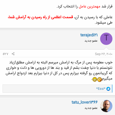
قرار شد
مهمترین عامل
را انتخاب کرد.
عاملی که با رسیدن به آن،
قسمت اعظمی از راه رسیدن به آرامش شما،
طی میشود.
کلیک کنید تا باز شود...
terajedi21
T
عضو جدید
#27
Sep 26, 2010
خوب معلومه پس از مرگ به ارامش میرسم البته به ارامش مطلق!زیاد
نتونستم با دنیا چفت بشم از قید و بند ها از دورویی ها و ذلت و خواری
که گریبانمون رو گرفته بیزارم پس در کل از دنیا بیزارم بعد ازدواج ارامش
میگیرم
.
و
*Essi*
ا
ک
ن
tatu_lover1366
ش
عضو جدید
ه
ا