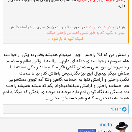
دارد.
ی در هر کجای دنیا
هر فرد
در صورت تامین شدن یک سری از خواسته هایش،
به طور نسبی احساس راحتی میکند.
میتواند بگوید که
کلیک کنید تا باز شود...
شما به عنوان یک ایرانی
احساس
حال
، از کدام مرحله به بعد در زندگیتان،
راستش من که کلا" راحتم....چون میدونم همیشه وقتی به یکی از خواسته
راحتی کرده اید
خواهید کرد؟
یا
هام میرسم باز خواسته ی دیگه ای دارم.......البته تا وقتی سالم و سلامتم
راحتم.راحتی من یعنی سلامتی.گاهی فکر میکنم چقد رندگی سخته اما
1- پس از ورود به دانشگاه و قبولی در کنکور
بعدش میگم بیخیال این نیز بگذرد.پس باهاش کنار بیا تا سخت
نگذرد.راحتی و آرامش تنها یه احساسه.گاهی وقتا آدم تووی دستشویی
2- پس از فارغ التحصیلی و گرفتن مدرک دانشگاهی
هم احساسه راحتی و آرامش میکنه!میخوام بگم که میشه همیشه راحت
بود.بستگی به نگاه کردن آدم داره.مرحله به مرحله ی زندگی که میگذره آدم
3- پس از پایان خدمت سربازی برای آقایان
هم حسه بدبختی میکنه و هم حسه خوشبختی...
4- پس از پیدا کردن یک شغل مناسب
و
*Essi*
ا
5- پس از ازدواج و صاحب فرزند شدن
ک
ن
morta
6- پس از تربیت فرزندان و رساندن آنها به مقامی والا
ش
عضو جدید
کاربر ممتاز