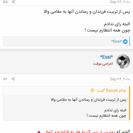
#5
Sep 26, 2010
پس از تربیت فرزندان و رساندن آنها به مقامی والا
البته رای ندادم
چون همه انتظارم نیست !
و
*Essi*
ا
ک
ن
*Essi*
ش
اخراجی موقت
ه
ا
:
#6
Sep 26, 2010
Babak.php گفت:
پس از تربیت فرزندان و رساندن آنها به مقامی والا
البته رای ندادم
چون همه انتظارم نیست !
گفتم که
بهترین از بین گزینه ها، نه الزاما حد کمال
.