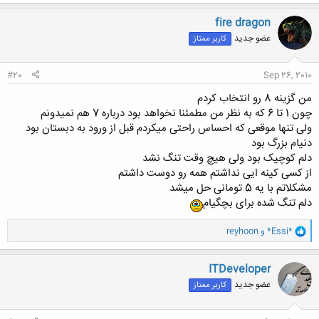
fire dragon
عضو جدید
کاربر ممتاز
#20
Sep 26, 2010
من گزینه 8 رو انتخاب کردم
چون 1 تا 6 که به نظر من مطمئنا نخواهد بود درباره 7 هم نمیدونم
ولی تنها موقعی که احساس راحتی میکردم قبل از ورود به دبستان بود
دنیام بزرگ بود
دلم کوچیک بود ولی هیچ وقت تنگ نشد
از کسی کینه ایی نداشتم همه رو دوست داشتم
مشکلاتم با یه 5 تومانی حل میشد
دلم تنگ شده برای بچگیام
و
*Essi*
و
reyhoon
ا
ک
ن
ITDeveloper
ش
عضو جدید
کاربر ممتاز
ه
ا
: