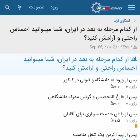
ورود
عضویت
گفتگوی آزاد
از کدام مرحله به بعد در ایران، شما میتوانید احساس
راحتی و آرامش کنید؟
ش
ت
Sep 26, 2010
*Essi*
ر
ا
از کدام مرحله به بعد در ایران، شما میتوانید
و
ر
ع
ی
احساس راحتی و آرامش کنید؟
ک
خ
ن
ش
پس از ورود به دانشگاه و قبولی در کنکور
ن
ر
د
رای:
0
0.0%
و
ه
ع
پس از فارغ التحصیلی و گرفتن مدرک دانشگاهی
م
و
رای:
0
0.0%
ض
پس از پایان خدمت سربازی برای آقایان
و
ع
رای:
1
1.5%
پس از پیدا کردن یک شغل مناسب