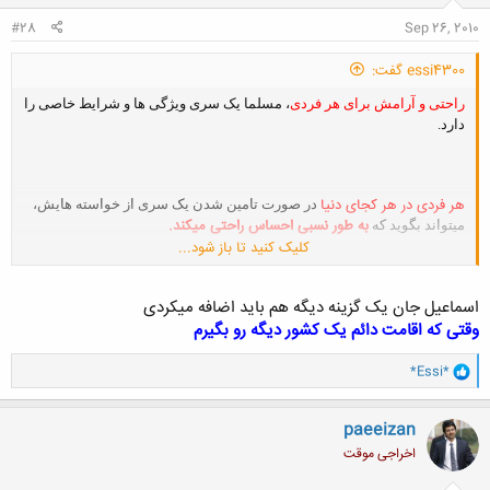
:
#28
Sep 26, 2010
essi4300 گفت:
راحتی و آرامش برای هر فردی
، مسلما یک سری ویژگی ها و شرایط خاصی را
دارد.
هر فردی
در هر کجای دنیا
در صورت تامین شدن یک سری از خواسته هایش،
به طور نسبی احساس راحتی میکند.
میتواند بگوید که
کلیک کنید تا باز شود...
شما به عنوان یک ایرانی
احساس
حال
، از کدام مرحله به بعد در زندگیتان،
اسماعیل جان یک گزینه دیگه هم باید اضافه میکردی
راحتی کرده اید
خواهید کرد؟
یا
وقتی که اقامت دائم یک کشور دیگه رو بگیرم
1- پس از ورود به دانشگاه و قبولی در کنکور
و
*Essi*
ا
ک
2- پس از فارغ التحصیلی و گرفتن مدرک دانشگاهی
ن
paeeizan
ش
3- پس از پایان خدمت سربازی برای آقایان
اخراجی موقت
ه
ا
4- پس از پیدا کردن یک شغل مناسب