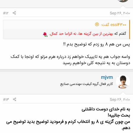
ا
:
#12
Sep 26, 2010
essi4300 گفت:
گفتم که
بهترین از بین گزینه ها، نه الزاما حد کمال
.
پس من هم 8 رو زدم که توضیح بدم !!
واسه جواب هم یه تایپیک خواهم زد درباره هرم مزلو که اونجا با کمک
دوستان به یه نتیجه کلی خواهیم رسید
mjvm
کاربر فعال گروه کیفیت مهندسی صنایع
#13
Sep 26, 2010
به نام خدای دوست داشتنی
بحث جالبیه!
من چون گزینه ی 8 رو انتخاب کردم و فرمودید توضیح بدید توضیح می
دهم.