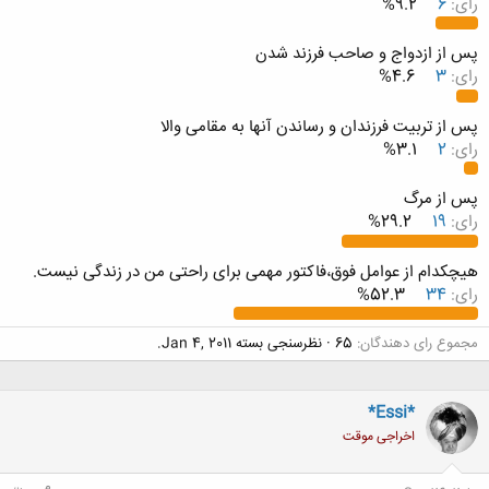
رای:
6
9.2%
پس از ازدواج و صاحب فرزند شدن
رای:
3
4.6%
پس از تربیت فرزندان و رساندن آنها به مقامی والا
رای:
2
3.1%
پس از مرگ
رای:
19
29.2%
هیچکدام از عوامل فوق،فاکتور مهمی برای راحتی من در زندگی نیست.
رای:
34
52.3%
مجموع رای دهندگان
65
نظرسنجی بسته
Jan 4, 2011
.
*Essi*
اخراجی موقت