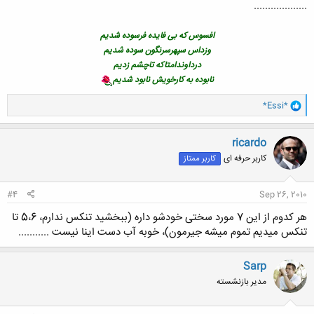
...................
افسوس که بی فایده فرسوده شدیم
وزداس سپهرسرنگون سوده شدیم
درداوندامتاکه تاچشم زدیم
نابوده به کارخویش نابود شدیم
و
*Essi*
ا
ک
ن
ricardo
ش
کاربر حرفه ای
کاربر ممتاز
ه
ا
:
#4
Sep 26, 2010
هر کدوم از این 7 مورد سختی خودشو داره (ببخشید تنکس ندارم، 5،6 تا
تنکس میدیم تموم میشه جیرمون)، خوبه آب دست اینا نیست ...........
Sarp
مدیر بازنشسته