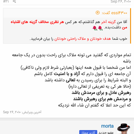
#21
Sep 26, 2010
essi4300 گفت:
آقا من
گزینه آخر
هم گذاشتم،که هر کس
هر نظری مخالف گزینه های اشتباه
من
داشت،بده.
خوب شما
هدف خودتان و ملاک راحتی خودتان
را بیان فرمایید.
تمام مواردی که گفتید می تونه ملاک برای راحت بدون در یک جامعه
باشه
کلیک کنید تا باز شود...
اما من شخصا با قبول همه اینها (بعبارتی شرط لازم ولی ناکافی)
آن جامعه ای را قبول دارم که
آزاد و با امنیت
کامل باشم
و البته شرایط را برای رسیدن به
تعالی
داشته باشد
(حالا هر کی یه تعریفی از تعالی داره)
رهبرش عادل و برای مرمدش باشد
و مردمش هم برای رهبرش باشند
که این حد اعلا که گفتم ان شاء الله نزدیکه
آخرین ویرایش:
Sep 26, 2010
morta
عضو جدید
کاربر ممتاز