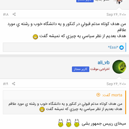
ه
7- پس از مرگ
ا
:
#18
Sep 26, 2010
8- هیچکدام از عوامل فوق،فاکتور مهمی برای راحتی من در زندگی نیست.
من هدف كوتاه مدتم قبولي در كنكور و يه دانشگاه خوب و رشته ي مورد
علاقم
هدف بعديم از نظر سياسي يه چيزي كه نميشه گفت
و
*Essi*
ا
ک
اگر دوستی گزینه 8
دلیل خودش
خواهشا
را انتخاب کرد،
را هم بگوید.
ن
ali_vb
ش
در ضمن گزینه ای که از آن احساس بسیار بسیار راحت تری دارید را انتخاب
اخراجی موقت
کاربر ممتاز
ه
فرمایید.
ا
:
#19
Sep 26, 2010
morta گفت:
من هدف كوتاه مدتم قبولي در كنكور و يه دانشگاه خوب و رشته ي مورد علاقم
هدف بعديم از نظر سياسي يه چيزي كه نميشه گفت
میخای رییس جمهور بشی