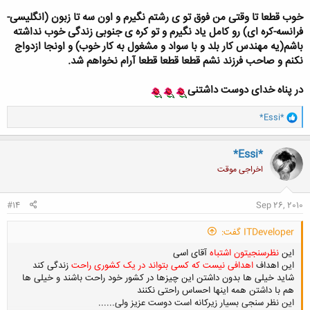
خوب قطعا تا وقتی من فوق تو ی رشتم نگیرم و اون سه تا زبون (انگلیسی-
فرانسه-کره ای) رو کامل یاد نگیرم و تو کره ی جنوبی زندگی خوب نداشته
باشم(یه مهندس کار بلد و با سواد و مشغول به کار خوب) و اونجا ازدواج
نکنم و صاحب فرزند نشم قطعا قطعا قطعا آرام نخواهم شد.
در پناه خدای دوست داشتنی
و
*Essi*
ا
ک
ن
*Essi*
ش
اخراجی موقت
ه
ا
:
#14
Sep 26, 2010
ITDeveloper گفت:
این
نظرسنجیتون اشتباه
آقای اسی
این اهداف
اهدافی نیست که کسی بتواند در یک کشوری راحت
زندگی کند
شاید خیلی ها بدون داشتن این چیزها در کشور خود راحت باشند و خیلی ها
هم با داشتن همه اینها احساس راحتی نکنند
این نظر سنجی بسیار زیرکانه است دوست عزیز ولی......