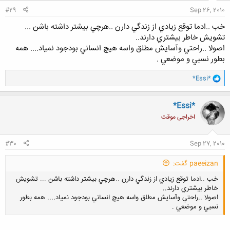
:
#29
Sep 26, 2010
5- پس از ازدواج و صاحب فرزند شدن
خب ..ادما توقع زيادي از زندگي دارن ..هرچي بيشتر داشته باشن ...
تشويش خاطر بيشتري دارند..
6- پس از تربیت فرزندان و رساندن آنها به مقامی والا
اصولا ..راحتي وآسايش مطلق واسه هيچ انساني بودجود نمياد.... همه
7- پس از مرگ
بطور نسبي و موضعي .
8- هیچکدام از عوامل فوق،فاکتور مهمی برای راحتی من در زندگی نیست.
و
*Essi*
ا
ک
ن
*Essi*
ش
اخراجی موقت
ه
ا
:
#30
Sep 27, 2010
اگر دوستی گزینه 8
دلیل خودش
خواهشا
را انتخاب کرد،
را هم بگوید.
paeeizan گفت:
در ضمن گزینه ای که از آن احساس بسیار بسیار راحت تری دارید را انتخاب
خب ..ادما توقع زيادي از زندگي دارن ..هرچي بيشتر داشته باشن ... تشويش
فرمایید.
خاطر بيشتري دارند..
اصولا ..راحتي وآسايش مطلق واسه هيچ انساني بودجود نمياد.... همه بطور
حد کمال به هیچ وجه مطرح نیست،
بلکه
بهترین با توجه به شرایط موجود.
نسبي و موضعي .