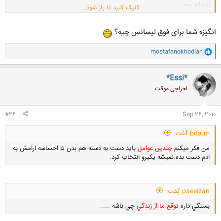
ازدواج بوه...
کلیک کنید تا باز شود...
انگیزه شما برای فوق لیسانس چیه؟
و
mostafanokhodian
ا
ک
ن
*Essi*
ش
اخراجی موقت
ه
ا
:
#26
Sep 26, 2010
bita.m گفت:
من فکر میکنم
چندین عوامل
باید دست به دسته هم بدن تا احساسه ارامش به
ادم دست بده.نمیشه یکیرو انتخاب کرد.
paeeizan گفت:
بستگي داره
توقع ما از زندگي
چي باشه .....
کلیک کنید تا باز شود...