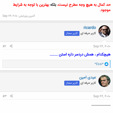
حد کمال به هیچ وجه مطرح نیست،
بلکه
بهترین با توجه به شرایط
موجود.
آخرین ویرایش:
Sep 26, 2010
ricardo
کاربر حرفه ای
کاربر ممتاز
#2
Sep 26, 2010
هیچکدام ، همش دردسر داره استن ........
و
*Essi*
ا
ک
ن
عیدی امین
ش
کاربر حرفه ای
کاربر ممتاز
ه
ا
:
#3
Sep 26, 2010
...................