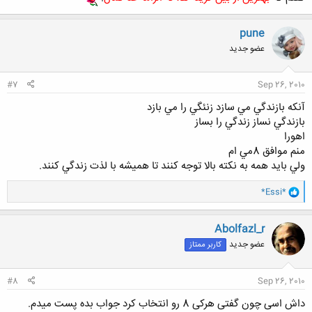
کلیک کنید تا باز شود...
pune
عضو جدید
#7
Sep 26, 2010
آنكه بازندگي مي سازد زنئگي را مي بازد
بازندگي نساز زندگي را بساز
اهورا
منم موافق 8مي ام
ولي بايد همه به نكته بالا توجه كنند تا هميشه با لذت زندگي كنند.
و
*Essi*
ا
ک
ن
Abolfazl_r
ش
عضو جدید
کاربر ممتاز
ه
ا
:
#8
Sep 26, 2010
داش اسی چون گفتی هرکی 8 رو انتخاب کرد جواب بده پست میدم.