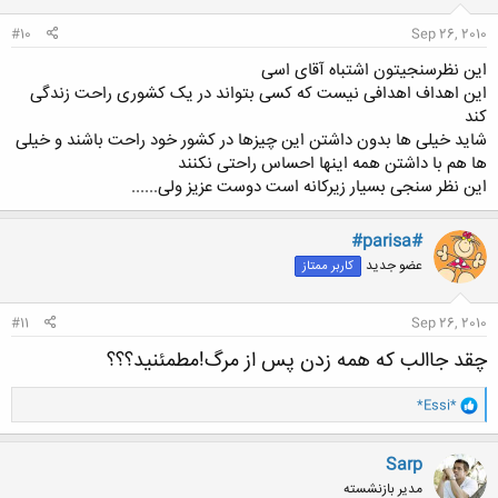
:
#10
Sep 26, 2010
این نظرسنجیتون اشتباه آقای اسی
این اهداف اهدافی نیست که کسی بتواند در یک کشوری راحت زندگی
کند
شاید خیلی ها بدون داشتن این چیزها در کشور خود راحت باشند و خیلی
ها هم با داشتن همه اینها احساس راحتی نکنند
این نظر سنجی بسیار زیرکانه است دوست عزیز ولی......
#parisa#
عضو جدید
کاربر ممتاز
#11
Sep 26, 2010
چقد جاالب که همه زدن پس از مرگ!مطمئنید؟؟؟
و
*Essi*
ا
ک
ن
Sarp
ش
مدیر بازنشسته
ه