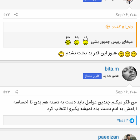
#22
Sep 26, 2010
ali_vb گفت:
میخای رییس جمهور بشی
هنوز اين قدر بد بخت نشدم
bita.m
عضو جدید
کاربر ممتاز
#23
Sep 26, 2010
من فکر میکنم چندین عوامل باید دست به دسته هم بدن تا احساسه
ارامش به ادم دست بده.نمیشه یکیرو انتخاب کرد.
و
*Essi*
ا
ک
ن
paeeizan
ش