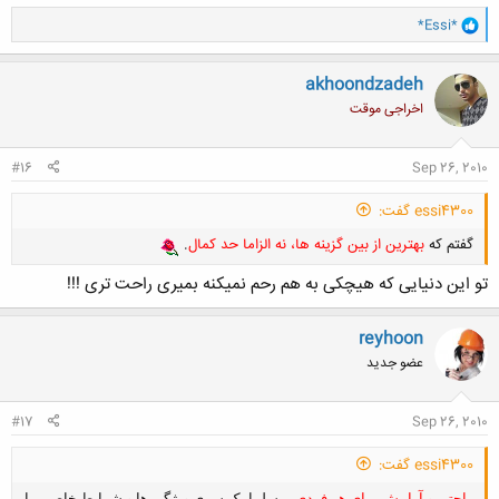
و
*Essi*
ا
ک
ن
akhoondzadeh
ش
اخراجی موقت
ه
ا
:
#16
Sep 26, 2010
essi4300 گفت:
گفتم که
بهترین از بین گزینه ها، نه الزاما حد کمال
.
تو این دنیایی که هیچکی به هم رحم نمیکنه بمیری راحت تری !!!
reyhoon
عضو جدید
#17
Sep 26, 2010
essi4300 گفت:
راحتی و آرامش برای هر فردی
، مسلما یک سری ویژگی ها و شرایط خاصی را