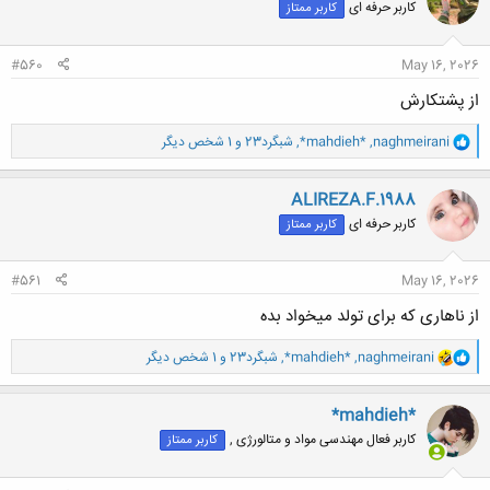
کاربر حرفه ای
کاربر ممتاز
ه
ا
:
#560
May 16, 2026
از پشتکارش
و
naghmeirani
,
*mahdieh*
,
شبگرد23
و 1 شخص دیگر
ا
ک
ن
ALIREZA.F.1988
ش
کاربر حرفه ای
کاربر ممتاز
ه
ا
:
#561
May 16, 2026
از ناهاری که برای تولد میخواد بده
و
naghmeirani
,
*mahdieh*
,
شبگرد23
و 1 شخص دیگر
ا
ک
ن
*mahdieh*
ش
کاربر فعال مهندسی مواد و متالورژی ,
کاربر ممتاز
ه
ا
: