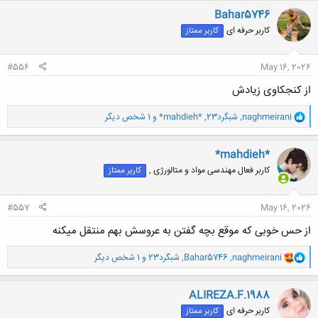
ن
Bahar5746
ش
کاربر حرفه ای
کاربر ممتاز
ه
ا
:
#556
May 16, 2026
از کنجکاوی زیادش
و
naghmeirani
,
شبگرد23
,
*mahdieh*
و 1 شخص دیگر
ا
ک
ن
*mahdieh*
ش
کاربر فعال مهندسی مواد و متالورژی ,
کاربر ممتاز
ه
ا
:
#557
May 16, 2026
از حس خوبی که موقع بچه گفتن به عروسش بهم منتقل میکنه
و
naghmeirani
,
Bahar5746
,
شبگرد23
و 1 شخص دیگر
ا
ک
ن
ALIREZA.F.1988
ش
کاربر حرفه ای
کاربر ممتاز
ه