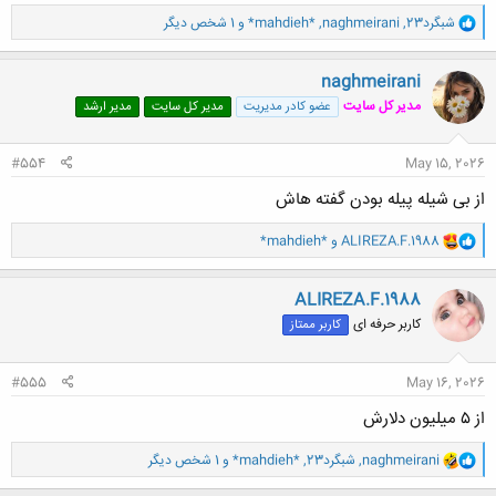
و
شبگرد23
,
naghmeirani
,
*mahdieh*
و 1 شخص دیگر
ا
ک
ن
naghmeirani
ش
مدیر کل سایت
عضو کادر مدیریت
مدیر کل سایت
مدیر ارشد
ه
ا
:
#554
May 15, 2026
از بی شیله پیله بودن گفته هاش
و
ALIREZA.F.1988
و
*mahdieh*
ا
ک
ن
ALIREZA.F.1988
ش
کاربر حرفه ای
کاربر ممتاز
ه
ا
:
#555
May 16, 2026
از ۵ میلیون دلارش
و
naghmeirani
,
شبگرد23
,
*mahdieh*
و 1 شخص دیگر
ا
ک