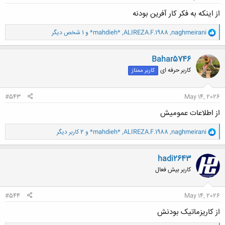
از اینکه به فکر کار آفرین بودنه
و
naghmeirani
,
ALIREZA.F.1988
,
*mahdieh*
و 1 شخص دیگر
ا
ک
ن
Bahar5746
ش
کاربر حرفه ای
کاربر ممتاز
ه
ا
:
#543
May 14, 2026
از اطلاعات عمومیش
و
naghmeirani
,
ALIREZA.F.1988
,
*mahdieh*
و 2 کاربر دیگر
ا
ک
ن
hadi2643
ش
کاربر بیش فعال
ه
ا
:
#544
May 14, 2026
از کاریزماتیک بودنش