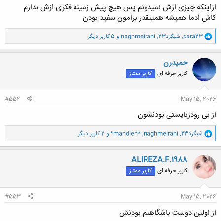
ازاینکه چیزی ازش نمیدونم پس هیچ پیش زمینه فکری ازش ندارم
کاش ادما همیشه همینقدر برامون سفید بودن
و
sara23
,
شبگرد23
,
naghmeirani
و 5 کاربر دیگر
ا
ک
ن
حميدرن
ش
کاربر حرفه ای
کاربر ممتاز
ه
ا
:
#552
May 15, 2026
از بی رودربایستی بودنشون
و
شبگرد23
,
naghmeirani
,
*mahdieh*
و 2 کاربر دیگر
ا
ک
ن
ALIREZA.F.1988
ش
کاربر حرفه ای
کاربر ممتاز
ه
ا
:
#553
May 15, 2026
از اولین دوست باشگاهیم بودنش