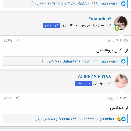
و
naghmeirani
,
ALIREZA.F.1988
,
*mahdieh*
و 1 شخص دیگر
ا
ک
ن
*mahdieh*
ش
کاربر فعال مهندسی مواد و متالورژی ,
کاربر ممتاز
ه
ا
:
#545
May 14, 2026
از عکس پروفایلش
و
naghmeirani
,
hadi2643
,
Bahar5746
و 1 شخص دیگر
ا
ک
ن
ALIREZA.F.1988
ش
کاربر حرفه ای
کاربر ممتاز
ه
ا
:
#546
May 14, 2026
از حجابش
و
naghmeirani
,
hadi2643
,
Bahar5746
و 1 شخص دیگر
ا
ک