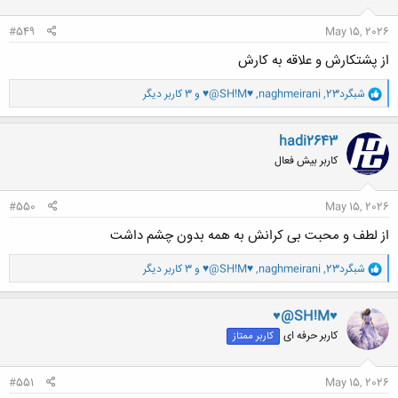
ا
:
#549
May 15, 2026
از پشتکارش و علاقه به کارش
و
شبگرد23
,
naghmeirani
,
♥@SH!M♥
و 3 کاربر دیگر
ا
ک
ن
hadi2643
ش
کاربر بیش فعال
ه
ا
:
#550
May 15, 2026
از لطف و محبت بی کرانش به همه بدون چشم داشت
و
شبگرد23
,
naghmeirani
,
♥@SH!M♥
و 3 کاربر دیگر
ا
ک
ن
♥@SH!M♥
ش
کاربر حرفه ای
کاربر ممتاز
ه
ا
:
#551
May 15, 2026