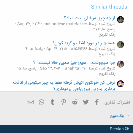
Similar threads
از چه چیز نفر قبلی بدت میاد؟
شروع شده توسط mohandese.motefakker
Aug 27, 2014
پاسخ ها: 276
زنگ تفريح
همه چیز در مورد اشک و گریه کردن!
شروع شده توسط ali561266
Apr 14, 2015
پاسخ ها: 9
زنگ تفريح
چرا هیچوقت.... هیچ چیز همین حالا نیست...؟
شروع شده توسط anahita1370
Sep 13, 2014
پاسخ ها: 15
زنگ تفريح
فرض کن خونتون اتیش گرفته فقط یه چیز میتونی از اتاقت
برداری بدویی بیرون!چی برمیداری؟
شروع شده توسط setare2013
May 15, 2014
پاسخ ها: 45
زنگ تفريح
فیسبوک
تویتر
Reddit
Pinterest
Tumblr
ایمیل
WhatsApp
اشتراک گذاری:
ی شوخی (ببخشید پسرا)******یه چیز و نمیشه از پسرا
گرفت
زنگ تفريح
شروع شده توسط MARIA RED
Sep 11, 2013
پاسخ ها: 32
زنگ تفريح
Persian