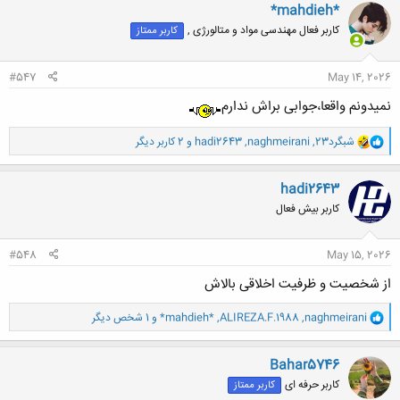
ن
*mahdieh*
ش
کاربر فعال مهندسی مواد و متالورژی ,
کاربر ممتاز
ه
ا
:
#547
May 14, 2026
نمیدونم واقعا،جوابی براش ندارم
و
شبگرد23
,
naghmeirani
,
hadi2643
و 2 کاربر دیگر
ا
ک
ن
hadi2643
ش
کاربر بیش فعال
ه
ا
:
#548
May 15, 2026
از شخصیت و ظرفیت اخلاقی بالاش
و
naghmeirani
,
ALIREZA.F.1988
,
*mahdieh*
و 1 شخص دیگر
ا
ک
ن
Bahar5746
ش
کاربر حرفه ای
کاربر ممتاز
ه