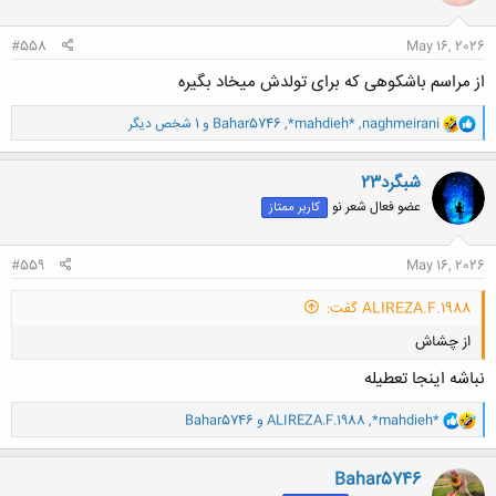
ا
:
#558
May 16, 2026
از مراسم باشکوهی که برای تولدش میخاد بگیره
و
naghmeirani
,
*mahdieh*
,
Bahar5746
و 1 شخص دیگر
ا
ک
ن
شبگرد23
ش
عضو فعال شعر نو
کاربر ممتاز
ه
ا
:
#559
May 16, 2026
ALIREZA.F.1988 گفت:
از چشاش
نباشه اینجا تعطیله
و
*mahdieh*
,
ALIREZA.F.1988
و
Bahar5746
ا
ک
ن
Bahar5746
کلیک کنید تا باز شود...
ش