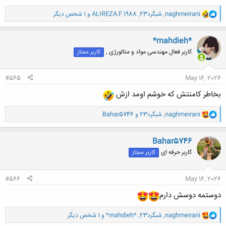
و
naghmeirani
,
شبگرد23
,
ALIREZA.F.1988
و 1 شخص دیگر
ا
ک
ن
*mahdieh*
ش
کاربر فعال مهندسی مواد و متالورژی ,
کاربر ممتاز
ه
ا
:
#565
May 16, 2026
بخاطر کامنتش که خوشم اومد ازش
و
naghmeirani
,
شبگرد23
و
Bahar5746
ا
ک
ن
Bahar5746
ش
کاربر حرفه ای
کاربر ممتاز
ه
ا
:
#566
May 16, 2026
دوستمه دوسش دارم
و
naghmeirani
,
شبگرد23
,
*mahdieh*
و 1 شخص دیگر
ا