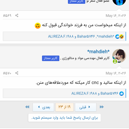
عضو فعال شعر نو
کاربر ممتاز
ه
ا
:
#569
May 16, 2026
از اینکه میخواست من به فرزند خواندگی قبول کنه
و
*mahdieh*
,
Bahar5746
و
ALIREZA.F.1988
ا
ک
ن
*mahdieh*
ش
کاربر فعال مهندسی مواد و متالورژی ,
کاربر ممتاز
ه
ا
:
#570
May 16, 2026
از اینکه سالید و cnc کار میکنه که موردعلاقه‌های منن.
و
Bahar5746
و
ALIREZA.F.1988
ا
ک
ن
اول
آخر
19 از 23
قبلی
بعدی
ش
ه
برای ارسال پاسخ شما باید وارد سیستم شوید.
ا
: