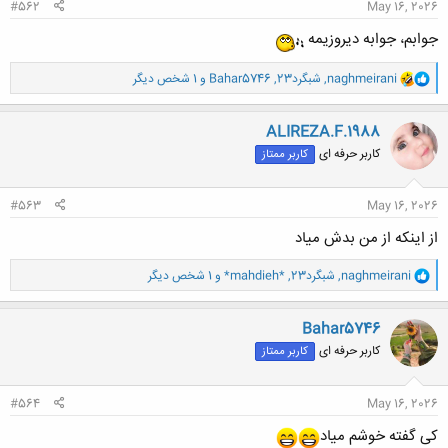
#562
May 16, 2026
جوابم، جوابه دیروزیمه
و
naghmeirani
,
شبگرد23
,
Bahar5746
و 1 شخص دیگر
ا
ک
ن
ALIREZA.F.1988
ش
کاربر حرفه ای
کاربر ممتاز
ه
ا
:
#563
May 16, 2026
از اینکه از من بدش میاد
و
naghmeirani
,
شبگرد23
,
*mahdieh*
و 1 شخص دیگر
ا
ک
ن
Bahar5746
ش
کاربر حرفه ای
کاربر ممتاز
ه
ا
:
#564
May 16, 2026
کی گفته خوشم میاد