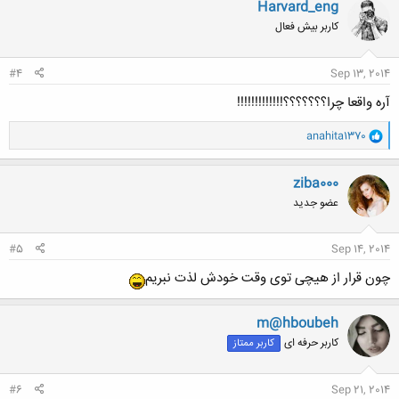
ن
Harvard_eng
ش
کاربر بیش فعال
ه
ا
:
#4
Sep 13, 2014
آره واقعا چرا؟؟؟؟؟؟؟!!!!!!!!!!!!!
و
anahita1370
ا
ک
ن
ziba000
ش
عضو جدید
ه
ا
:
#5
Sep 14, 2014
چون قرار از هیچی توی وقت خودش لذت نبریم
m@hboubeh
کاربر حرفه ای
کاربر ممتاز
#6
Sep 21, 2014