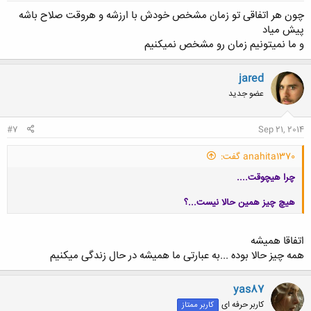
چون هر اتفاقی تو زمان مشخص خودش با ارزشه و هروقت صلاح باشه
پیش میاد
و ما نمیتونیم زمان رو مشخص نمیکنیم
jared
عضو جدید
#7
Sep 21, 2014
anahita1370 گفت:
چرا هیچوقت....
هیچ چیز همین حالا نیست...؟
اتفاقا همیشه
همه چیز حالا بوده ...به عبارتی ما همیشه در حال زندگی میکنیم
کلیک کنید تا باز شود...
yas87
کاربر حرفه ای
کاربر ممتاز