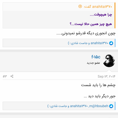
anahita1370 گفت:
چرا هیچوقت....
هیچ چیز همین حالا نیست...؟
چون انجوری دیگه قدرشو نمیدونی.....
و
anahita1370
و
جاست شادی:-)
ا
کلیک کنید تا باز شود...
ک
ن
f-15c
ش
عضو جدید
ه
ا
:
#3
Sep 13, 2014
چشم ها را باید شست
جور دیگر باید دید ...
و
m@hboubeh
,
anahita1370
و
جاست شادی:-)
ا
ک