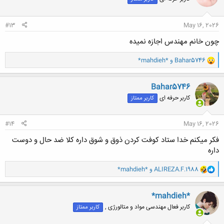
ه
ا
:
#13
May 16, 2026
چون خانم مهندس اجازه نمیده
و
Bahar5746
و
*mahdieh*
ا
ک
ن
Bahar5746
ش
کاربر حرفه ای
کاربر ممتاز
ه
ا
:
#14
May 16, 2026
فکر میکنم خدا ستاد کوفت کردن ذوق و شوق داره کلا ضد حال و دوست
داره
و
ALIREZA.F.1988
و
*mahdieh*
ا
ک
ن
*mahdieh*
ش
کاربر فعال مهندسی مواد و متالورژی ,
کاربر ممتاز
ه
ا