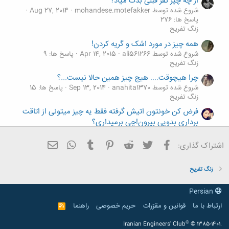
از چه چیز نفر قبلی بدت میاد؟
شروع شده توسط mohandese.motefakker
Aug 27, 2014
پاسخ ها: 276
زنگ تفريح
همه چیز در مورد اشک و گریه کردن!
شروع شده توسط ali561266
Apr 14, 2015
پاسخ ها: 9
زنگ تفريح
چرا هیچوقت.... هیچ چیز همین حالا نیست...؟
شروع شده توسط anahita1370
Sep 13, 2014
پاسخ ها: 15
زنگ تفريح
فرض کن خونتون اتیش گرفته فقط یه چیز میتونی از اتاقت
برداری بدویی بیرون!چی برمیداری؟
شروع شده توسط setare2013
May 15, 2014
پاسخ ها: 45
زنگ تفريح
فیسبوک
تویتر
Reddit
Pinterest
Tumblr
ایمیل
WhatsApp
اشتراک گذاری:
ی شوخی (ببخشید پسرا)******یه چیز و نمیشه از پسرا
گرفت
زنگ تفريح
شروع شده توسط MARIA RED
Sep 11, 2013
پاسخ ها: 32
زنگ تفريح
Persian
ارتباط با ما
قوانین و مقرّرات
حریم خصوصی
راهنما
R
S
S
®
Iranian Engineers' Club
© 1385-1401.