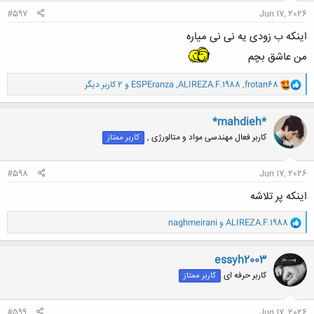
:
#597
Jun 17, 2026
اینکه ب زودی یه نی نی میاره
من عاشق بچم
و
frotan68
,
ALIREZA.F.1988
,
ESPEranza
و 2 کاربر دیگر
ا
ک
ن
*mahdieh*
ش
کاربر فعال مهندسی مواد و متالورژی ,
کاربر ممتاز
ه
ا
:
#598
Jun 17, 2026
اینکه پر تلاشه
و
ALIREZA.F.1988
و
naghmeirani
ا
ک
ن
essyh2003
ش
کاربر حرفه ای
کاربر ممتاز
ه
ا
:
#599
Jun 17, 2026