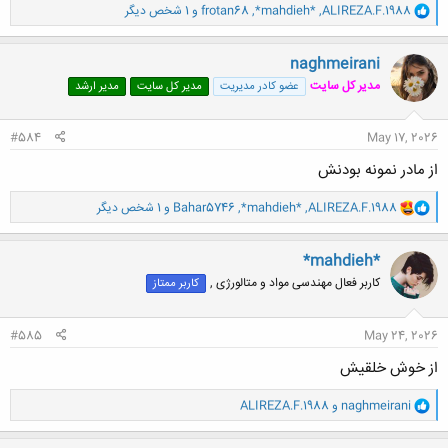
و
ALIREZA.F.1988
,
*mahdieh*
,
frotan68
و 1 شخص دیگر
ا
ک
ن
naghmeirani
ش
مدیر کل سایت
عضو کادر مدیریت
مدیر کل سایت
مدیر ارشد
ه
ا
:
#584
May 17, 2026
از مادر نمونه بودنش
و
ALIREZA.F.1988
,
*mahdieh*
,
Bahar5746
و 1 شخص دیگر
ا
ک
ن
*mahdieh*
ش
کاربر فعال مهندسی مواد و متالورژی ,
کاربر ممتاز
ه
ا
:
#585
May 24, 2026
از خوش خلقیش
و
naghmeirani
و
ALIREZA.F.1988
ا
ک