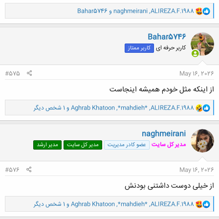
و
ALIREZA.F.1988
,
naghmeirani
و
Bahar5746
ا
ک
ن
Bahar5746
ش
کاربر حرفه ای
کاربر ممتاز
ه
ا
:
#575
May 16, 2026
از اینکه مثل خودم همیشه اینجاست
و
ALIREZA.F.1988
,
*mahdieh*
,
Aghrab Khatoon
و 1 شخص دیگر
ا
ک
ن
naghmeirani
ش
مدیر کل سایت
عضو کادر مدیریت
مدیر کل سایت
مدیر ارشد
ه
ا
:
#576
May 16, 2026
از خیلی دوست داشتنی بودنش
و
ALIREZA.F.1988
,
*mahdieh*
,
Aghrab Khatoon
و 1 شخص دیگر
ا
ک