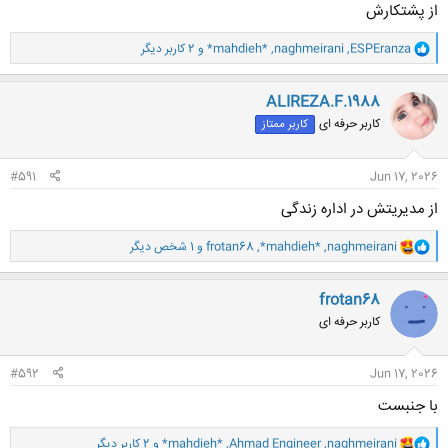
از پشتکارش
و
ESPEranza
,
naghmeirani
,
*mahdieh*
و 2 کاربر دیگر
ا
ک
ن
ALIREZA.F.1988
ش
کاربر حرفه ای
کاربر ممتاز
ه
ا
:
#591
Jun 17, 2026
از مدیریتش در اداره زندگی
و
naghmeirani
,
*mahdieh*
,
frotan68
و 1 شخص دیگر
ا
ک
ن
frotan68
ش
کاربر حرفه ای
ه
ا
:
#592
Jun 17, 2026
با جنبست
و
naghmeirani
,
Ahmad Engineer
,
*mahdieh*
و 2 کاربر دیگر