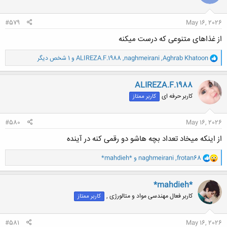
ا
:
#579
May 16, 2026
از غذاهای متنوعی که درست میکنه
و
Aghrab Khatoon
,
naghmeirani
,
ALIREZA.F.1988
و 1 شخص دیگر
ا
ک
ن
ALIREZA.F.1988
ش
کاربر حرفه ای
کاربر ممتاز
ه
ا
:
#580
May 16, 2026
از اینکه میخاد تعداد بچه هاشو دو رقمی کنه در آینده
و
frotan68
,
naghmeirani
و
*mahdieh*
ا
ک
ن
*mahdieh*
ش
کاربر فعال مهندسی مواد و متالورژی ,
کاربر ممتاز
ه
ا
:
#581
May 16, 2026