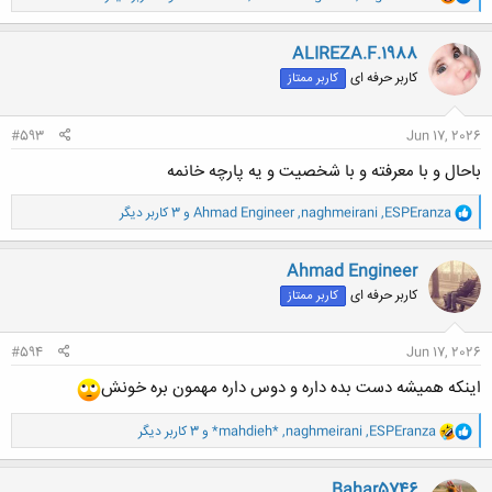
ا
ک
ن
ALIREZA.F.1988
ش
کاربر حرفه ای
کاربر ممتاز
ه
ا
:
#593
Jun 17, 2026
باحال و با معرفته و با شخصیت و یه پارچه خانمه
و
ESPEranza
,
naghmeirani
,
Ahmad Engineer
و 3 کاربر دیگر
ا
ک
ن
Ahmad Engineer
ش
کاربر حرفه ای
کاربر ممتاز
ه
ا
:
#594
Jun 17, 2026
اینکه همیشه دست بده داره و دوس داره مهمون بره خونش
و
ESPEranza
,
naghmeirani
,
*mahdieh*
و 3 کاربر دیگر
ا
ک
ن
Bahar5746