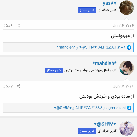
ن
yas87
ش
کاربر حرفه ای
کاربر ممتاز
ه
ا
:
#586
Jun 16, 2026
از مهربونیش
و
ALIREZA.F.1988
,
♥@SH!M♥
و
*mahdieh*
ا
ک
ن
*mahdieh*
ش
کاربر فعال مهندسی مواد و متالورژی ,
کاربر ممتاز
ه
ا
:
#587
Jun 17, 2026
از ساده بودن و خودش بودنش
و
naghmeirani
,
ALIREZA.F.1988
و
♥@SH!M♥
ا
ک
ن
♥@SH!M♥
ش
کاربر حرفه ای
کاربر ممتاز
ه
ا