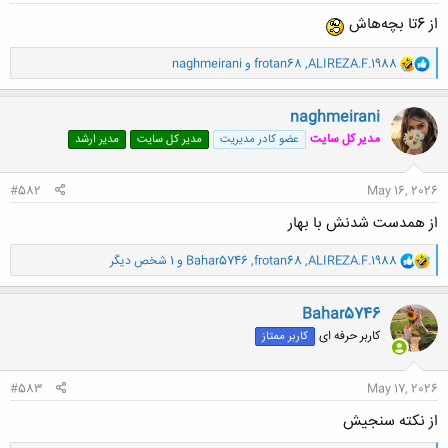
از 6تا بچه‌هاش
و
ALIREZA.F.1988
,
frotan68
و
naghmeirani
ا
ک
ن
naghmeirani
ش
مدیر کل سایت
عضو کادر مدیریت
مدیر کل سایت
مدیر ارشد
ه
ا
:
#582
May 16, 2026
از همدست شدنش با بهار
و
ALIREZA.F.1988
,
frotan68
,
Bahar5746
و 1 شخص دیگر
ا
ک
ن
Bahar5746
ش
کاربر حرفه ای
کاربر ممتاز
ه
ا
:
#583
May 17, 2026
از نکته سنجیش