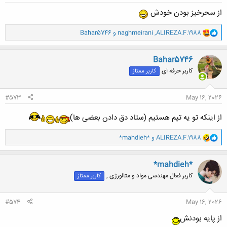
از سحرخیز بودن خودش
و
ALIREZA.F.1988
,
naghmeirani
و
Bahar5746
ا
ک
ن
Bahar5746
ش
کاربر حرفه ای
کاربر ممتاز
ه
ا
:
#573
May 16, 2026
از اینکه تو یه تیم هستیم (ستاد دق دادن بعضی ها)
و
ALIREZA.F.1988
و
*mahdieh*
ا
ک
ن
*mahdieh*
ش
کاربر فعال مهندسی مواد و متالورژی ,
کاربر ممتاز
ه
ا
:
#574
May 16, 2026
از پایه بودنش