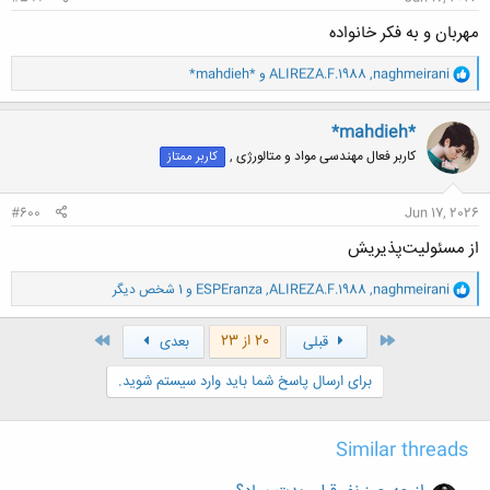
مهربان و به فکر خانواده
و
naghmeirani
,
ALIREZA.F.1988
و
*mahdieh*
ا
ک
ن
*mahdieh*
ش
کاربر فعال مهندسی مواد و متالورژی ,
کاربر ممتاز
ه
ا
:
#600
Jun 17, 2026
از مسئولیت‌پذیریش
و
naghmeirani
,
ALIREZA.F.1988
,
ESPEranza
و 1 شخص دیگر
ا
ک
ن
اول
آخر
20 از 23
قبلی
بعدی
ش
ه
برای ارسال پاسخ شما باید وارد سیستم شوید.
ا
:
Similar threads