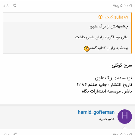
#19
Aug 5, 2009
sufia89 گفت:
چشمهایش از بزرگ علوی
عالی بود اگرچه پایان تلخی داشت
ببخشید پایان کتابو گفتم
سرچ گوگلی :
نویسنده : بزرگ علوی
تاریخ انتشار : چاپ هفتم 1384
ناشر : موسسه انتشارات نگاه
hamid_gofteman
H
عضو جدید
#20
Aug 5, 2009