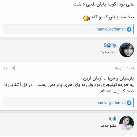
عالی بود اگرچه پایان تلخی داشت
ببخشید پایان کتابو گفتم
و
hamid_gofteman
ا
ک
ن
S@lly
ش
عضو جدید
ه
ا
:
#8
Aug 4, 2009
پارسیان و من1... آرمان آرین
یه خورده تینیجری بود ولی به پای هری پاتر نمی رسید... در کل آشنایی با
ضحاک و.... باحاله.
و
hamid_gofteman
ا
ک
ن
leili
ش
عضو جدید
ه
ا
: