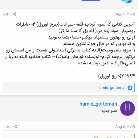
ا
:
#14
Aug 4, 2009
آخرین کتابی که تموم کردم:1-قلعه حیوانات(جرج اورول) 2- خاطرات
روسپیان سودازده من(گابریل گارسیا مارکز)
اولی رو بهتون پیشنهاد میکنم حتما حتما بخونید
و کتابهایی که در حال خوندنشون هستم:
1- موزه معصومیت(البته کتاب به ترکی استانبولی هست و من اسمش رو
براتون ترجمه کردم--نویسنده:اورهان پاموک) -- کتاب جذابیه البته به زبان
اصلی،فکر کنم هنوز ترجمه نشده
2-1984(جرج اورول)
و
hamid_gofteman
ا
ک
ن
hamid_gofteman
H
ش
عضو جدید
ه
ا
:
#15
Aug 5, 2009