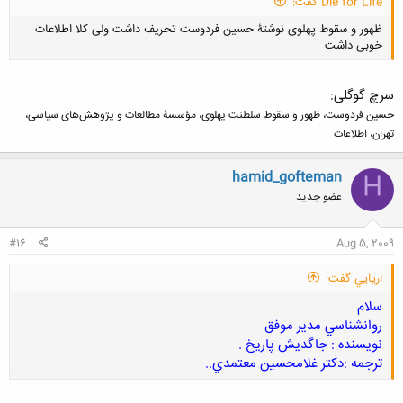
Die for Life گفت:
ظهور و سقوط پهلوی نوشتۀ حسین فردوست تحریف داشت ولی کلا اطلاعات
خوبی داشت
سرچ گوگلی:
حسین فردوست، ظهور و سقوط سلطنت پهلوی، مؤسسۀ مطالعات و پژوهش‌های سیاسی،
تهران، اطلاعات
کلیک کنید تا باز شود...
hamid_gofteman
H
عضو جدید
#16
Aug 5, 2009
اريايي گفت:
سلام
روانشناسي مدير موفق
نويسنده : جاگديش پاريخ .
ترجمه :دكتر غلامحسين معتمدي..