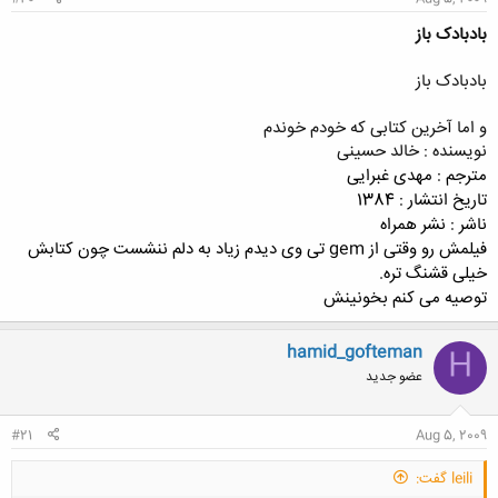
بادبادک باز
بادبادک باز
و اما آخرین کتابی که خودم خوندم
نویسنده : خالد حسینی
مترجم : مهدی غبرایی
تاریخ انتشار : 1384
ناشر : نشر همراه
فیلمش رو وقتی از gem تی وی دیدم زیاد به دلم ننشست چون کتابش
خیلی قشنگ تره.
توصیه می کنم بخونینش
hamid_gofteman
H
عضو جدید
#21
Aug 5, 2009
leili گفت: