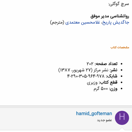
سرچ گوگلی:
کلیک کنید تا باز شود...
روانشناسی مدیر موفق
جاگدیش پاریخ
،
غلامحسین معتمدی
(مترجم)
مشخصات کتاب
تعداد صفحه:
202
نشر:
نشر مرکز (27 شهریور، 1387)
شابک:
978-964-305-290-4
قطع کتاب:
وزیری
وزن:
500 گرم
hamid_gofteman
H
عضو جدید