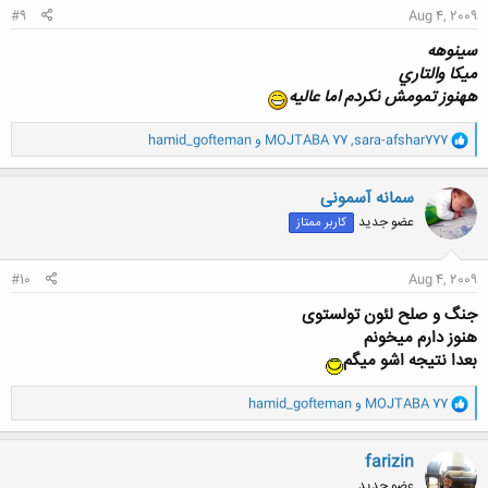
#9
Aug 4, 2009
سينوهه
ميكا والتاري
ههنوز تمومش نكردم اما عاليه
و
sara-afshar777
,
MOJTABA 77
و
hamid_gofteman
ا
ک
ن
سمانه آسمونی
ش
عضو جدید
کاربر ممتاز
ه
ا
:
#10
Aug 4, 2009
جنگ و صلح لئون تولستوی
هنوز دارم میخونم
بعدا نتیجه اشو میگم
و
MOJTABA 77
و
hamid_gofteman
ا
ک
ن
farizin
ش
عضو جدید
ه