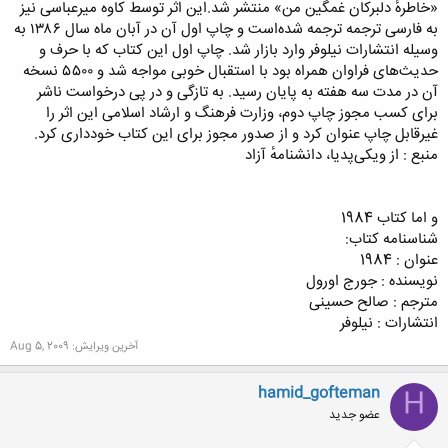
«خاطرهٔ دلبرکان غمگین من» منتشر شد.این اثر توسط کاوه میرعباسی نیز
به فارسی ترجمه ترجمه شده‌است و چاپ اول آن در آبان ماه سال ۱۳۸۶ به
وسیله انتشارات نیلوفر وارد بازار شد. چاپ اول این کتاب که با حرف و
حدیث‌های فراوان همراه بود با استقبال خوبی مواجه شد و ۵۵۰۰ نسخه
آن در مدت سه هفته به پایان رسید. به تازگی و در پی درخواست ناشر
برای کسب مجوز چاپ دوم، وزارت فرهنگ و ارشاد اسلامی این اثر را
غیرقابل چاپ عنوان کرد و از صدور مجوز برای این کتاب خودداری کرد.
منبع : از ویکی‌پدیا، دانشنامهٔ آزاد
و اما کتاب 1984
شناسنامه کتاب:
عنوان : 1984
نویسنده : جورج اورول
مترجم : صالح حسینی
انتشارات : نیلوفر
آخرین ویرایش:
Aug 5, 2009
hamid_gofteman
H
عضو جدید