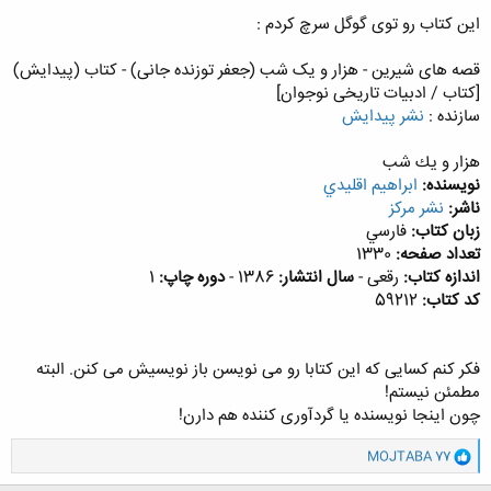
این کتاب رو توی گوگل سرچ کردم :
کلیک کنید تا باز شود...
قصه های شیرین - هزار و یک شب (جعفر توزنده جانی) - کتاب (پیدایش)
[کتاب / ادبیات تاریخی نوجوان]
سازنده :
نشر پیدایش
هزار و يك شب
نويسنده:
ابراهيم اقليدي
ناشر:
نشر مركز
زبان كتاب:
فارسي
تعداد صفحه:
1330
اندازه كتاب:
رقعی -
سال انتشار:
1386 -
دوره چاپ:
1
کد کتاب:
59212
فکر کنم کسایی که این کتابا رو می نویسن باز نویسیش می کنن. البته
مطمئن نیستم!
چون اینجا نویسنده یا گردآوری کننده هم دارن!
و
MOJTABA 77
ا
ک