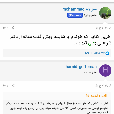
ک
ن
mohammad 87 سبز
ش
عضو جدید
کاربر ممتاز
ه
ا
:
#26
Aug 6, 2009
اخرین کتابی که خوندم یا شایدم بهش گفت مقاله از دکتر
شریعتی :
علی
تنهاست
و
MOJTABA 77
ا
ک
ن
hamid_gofteman
H
ش
عضو جدید
ه
ا
:
#27
Aug 7, 2009
nazliii گفت:
آخرین کتابی که خوندم 100 صال تنهایی بود.خیلی کتاب درهم برهمیه نمیدونم
شایدم زیادی سانسورش کردن.کلا من حیفم میاد پول برا رمان بدم اینم چون
کادو بود خوندم.