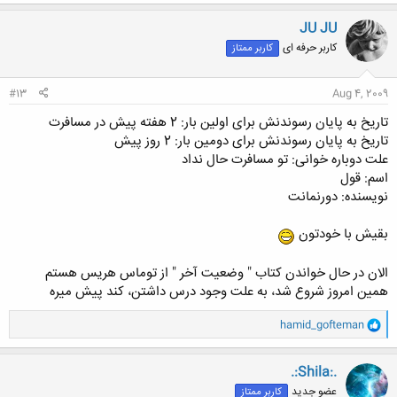
ک
ن
JU JU
ش
کاربر حرفه ای
کاربر ممتاز
ه
ا
:
#13
Aug 4, 2009
تاریخ به پایان رسوندنش برای اولین بار: 2 هفته پیش در مسافرت
تاریخ به پایان رسوندنش برای دومین بار: 2 روز پیش
علت دوباره خوانی: تو مسافرت حال نداد
اسم: قول
نویسنده: دورنمانت
بقیش با خودتون
الان در حال خواندن کتاب " وضعیت آخر " از توماس هریس هستم
همین امروز شروع شد، به علت وجود درس داشتن، کند پیش میره
و
hamid_gofteman
ا
ک
ن
.:Shila:.
ش
عضو جدید
کاربر ممتاز
ه