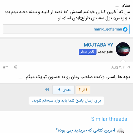
سلام......
من که آخرین کتابی خوندم اسمش 101 قصه از کلیله و دمنه وجلد دوم بود
بازنویس:بتول سعیدی طراح:لادن اسلاملو
و
hamid_gofteman
ا
ک
ن
MOJTABA 77
ش
عضو جدید
کاربر ممتاز
ه
ا
:
#30
Aug 7, 2009
بچه ها راستی ولادت صاحب زمان رو به همتون تبریک میگم.......
آخر
1 از 4
بعدی
برای ارسال پاسخ شما باید وارد سیستم شوید.
Similar threads
آخرین کتابی که خریدید چی بوده؟