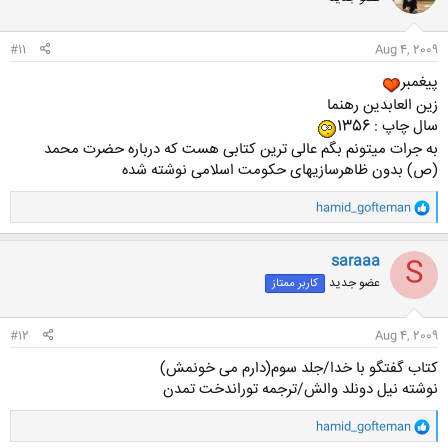
ا
:
#11
Aug 4, 2009
پیغمبر
زین العابدین رهنما
سال چاپ : 1356
به جرات میتونم بگم عالی ترین کتابی هست که درباره حضرت محمد
(ص) بدون ظاهرسازیهای حکومت اسلامی نوشته شده
و
hamid_gofteman
ا
ک
ن
saraaa
S
ش
عضو جدید
کاربر ممتاز
ه
ا
:
#12
Aug 4, 2009
کتاب گفتگو با خدا/جلد سوم(دارم می خونمش)
نوشته نیل دونلد والش/ترجمه توراندخت تمدن
و
hamid_gofteman
ا