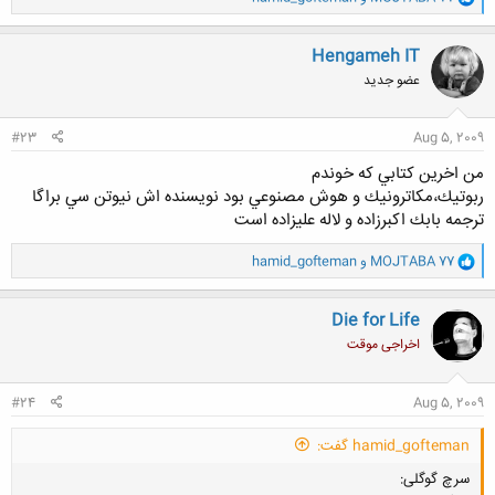
ا
ک
ن
Hengameh IT
ش
عضو جدید
ه
ا
:
#23
Aug 5, 2009
من اخرين كتابي كه خوندم
ربوتيك،مكاترونيك و هوش مصنوعي بود نويسنده اش نيوتن سي براگا
ترجمه بابك اكبرزاده و لاله عليزاده است
و
MOJTABA 77
و
hamid_gofteman
ا
ک
ن
Die for Life
ش
اخراجی موقت
ه
ا
:
#24
Aug 5, 2009
hamid_gofteman گفت:
سرچ گوگلی: