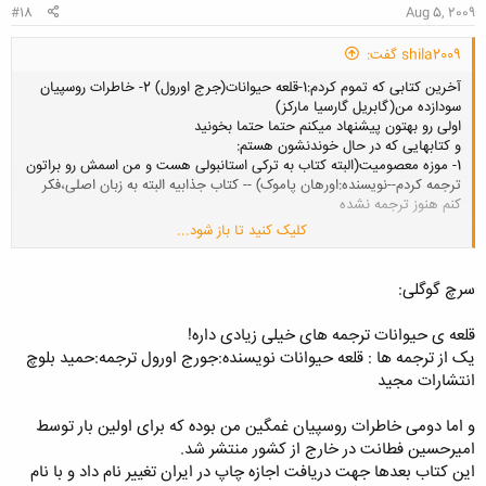
#18
Aug 5, 2009
shila2009 گفت:
آخرین کتابی که تموم کردم:1-قلعه حیوانات(جرج اورول) 2- خاطرات روسپیان
سودازده من(گابریل گارسیا مارکز)
اولی رو بهتون پیشنهاد میکنم حتما حتما بخونید
و کتابهایی که در حال خوندنشون هستم:
1- موزه معصومیت(البته کتاب به ترکی استانبولی هست و من اسمش رو براتون
ترجمه کردم--نویسنده:اورهان پاموک) -- کتاب جذابیه البته به زبان اصلی،فکر
کنم هنوز ترجمه نشده
کلیک کنید تا باز شود...
2-1984(جرج اورول)
سرچ گوگلی:
قلعه ی حیوانات ترجمه های خیلی زیادی داره!
یک از ترجمه ها : قلعه حیوانات نویسنده:جورج اورول ترجمه:حمید بلوچ
انتشارات مجید
و اما دومی خاطرات روسپیان غمگین من بوده که برای اولین بار توسط
امیرحسین فطانت در خارج از کشور منتشر شد.
این کتاب بعدها جهت دریافت اجازه چاپ در ایران تغییر نام داد و با نام