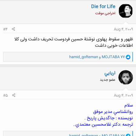
ن
Die for Life
ش
اخراجی موقت
ه
ا
:
#4
Aug 4, 2009
ظهور و سقوط پهلوی نوشتۀ حسین فردوست تحریف داشت ولی کلا
اطلاعات خوبی داشت
و
MOJTABA 77
و
hamid_gofteman
ا
ک
ن
اريايي
ش
عضو جدید
ه
ا
:
#5
Aug 4, 2009
سلام
روانشناسي مدير موفق
نويسنده : جاگديش پاريخ .
ترجمه :دكتر غلامحسين معتمدي..
و