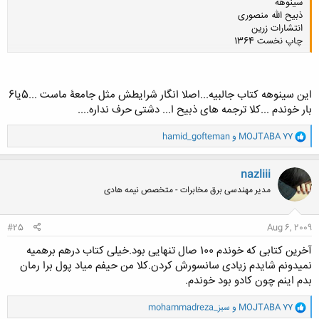
سینوهه
ذبیح الله منصوری
انتشارات زرین
چاپ نخست 1364
کلیک کنید تا باز شود...
این سینوهه کتاب جالبیه...اصلا انگار شرایطش مثل جامعۀ ماست ...5یا6
بار خوندم ...کلا ترجمه های ذبیح ا... دشتی حرف نداره....
و
MOJTABA 77
و
hamid_gofteman
ا
ک
ن
nazliii
ش
مدیر مهندسی برق مخابرات - متخصص نیمه هادی
ه
ا
:
#25
Aug 6, 2009
آخرین کتابی که خوندم 100 صال تنهایی بود.خیلی کتاب درهم برهمیه
نمیدونم شایدم زیادی سانسورش کردن.کلا من حیفم میاد پول برا رمان
بدم اینم چون کادو بود خوندم.
و
MOJTABA 77
و
mohammadreza_سبز
ا