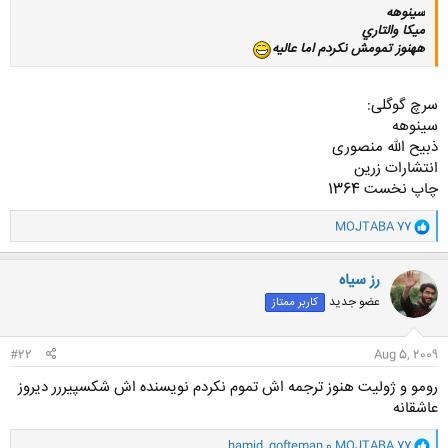
سينوهه
ميكا والتاري
ههنوز تمومش نكردم اما عاليه
سرچ گوگلی:
سینوهه
ذبیح الله منصوری
انتشارات زرین
چاپ نخست 1364
و
MOJTABA 77
ا
ک
ن
رز سیاه
ش
عضو جدید
کاربر ممتاز
ه
ا
:
#22
Aug 5, 2009
رومو و ژولیت هنوز ترجمه اش تموم نکردم نویسنده اش شکسپیررر دیروز
عاشقانه
و
MOJTABA 77
و
hamid_gofteman