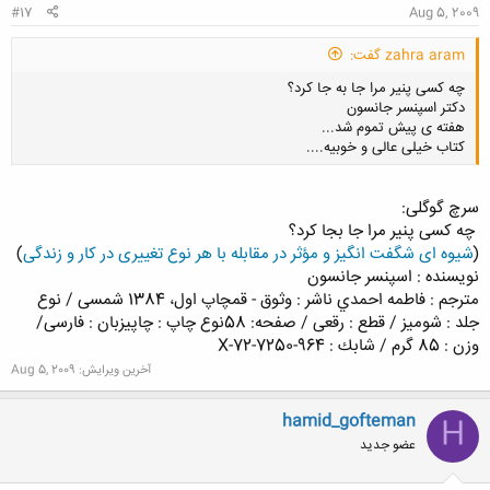
#17
Aug 5, 2009
zahra aram گفت:
چه کسی پنیر مرا جا به جا کرد؟
دکتر اسپنسر جانسون
هفته ی پیش تموم شد...
کتاب خیلی عالی و خوبیه....
سرچ گوگلی:
چه کسی پنیر مرا جا بجا کرد؟
کلیک کنید تا باز شود...
(
شیوه ای شگفت انگیز و مؤثر در مقابله با هر نوع تغییری در کار و زندگی
)
نویسنده : اسپنسر جانسون
مترجم : فاطمه احمدي ناشر : وثوق - قمچاپ اول، 1384 شمسى / نوع
جلد : شومیز / قطع : رقعی / صفحه: 58نوع چاپ : چاپیزبان : فارسی/
وزن : 85 گرم / شابك : 964-7250-72-X
آخرین ویرایش:
Aug 5, 2009
hamid_gofteman
H
عضو جدید