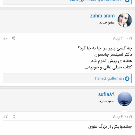
MOJTABA 77
و
hamid_gofteman
ا
ک
ن
zahra aram
ش
عضو جدید
ه
ا
:
#6
Aug 4, 2009
چه کسی پنیر مرا جا به جا کرد؟
دکتر اسپنسر جانسون
هفته ی پیش تموم شد...
کتاب خیلی عالی و خوبیه....
و
hamid_gofteman
ا
ک
ن
sufia89
ش
عضو جدید
ه
ا
:
#7
Aug 4, 2009
چشمهایش از بزرگ علوی