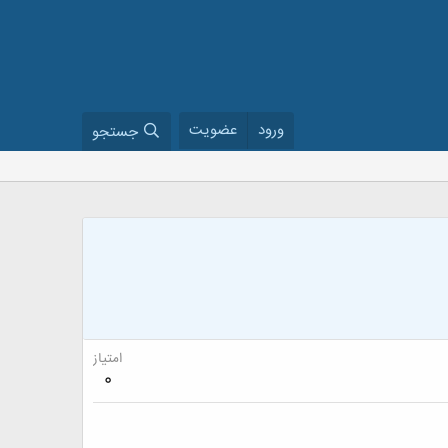
ورود
عضویت
جستجو
امتیاز
0