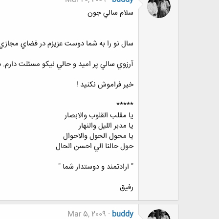
سلام سالي جون
سال نو را به شما دوست عزيزم در فضاي مجازي 
آرزوي سالي پر اميد و حالي نيكو مسئلت دارم. 
خير فراموش نكنيد !
*****
يا مقلب القلوب والابصار
يا مدبر الليل والنهار
يا محول الحول والاحوال
حول حالنا الي احسن الحال
" ارادتمند و دوستدار شما "
رفيق
Mar 5, 2009
buddy