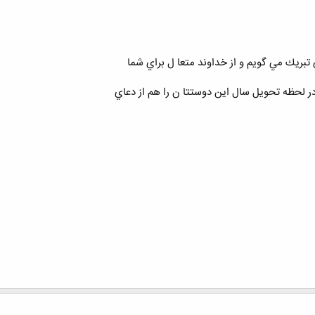
تبريك مي گويم و از خداوند متعا ل براي شما
در لحظه تحويل سال اين دوستتا ن را هم از دعاي