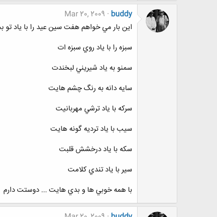
Mar 20, 2009
buddy
اين بار مي خواهم هفت سين عيد را با ياد تو ب
سبزه را با ياد روي سبزه ات
سمنو به ياد شيريني لبخندت
سايه دانه به رنگ چشم هايت
سرکه با ياد ترشي مهربانيت
سيب با ياد ترديه گونه هايت
سکه با ياد درخشش قلبت
سير با ياد تندي کلامت
با همه خوبي ها و بدي هايت ... دوستت دارم
Mar 20, 2009
buddy