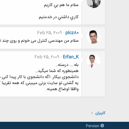
سلام ما هم بي كاريم
كاري داشتي در خدمتيم
Feb 25, 2009
plcz80
سلام من مهندسی کنترل می خونم و روی چند تا
Feb 25, 2009
Erfan_K
بله ... درسته..
همینطوره که شما میگید..
دانشجوی بیکار. اگه دانشجوی با کار پیدا کنی 
یه گشتی تو سایت بزنی میبینی که همه تقریبا 
واققا اوضاع همینه.
کاربران
Persian