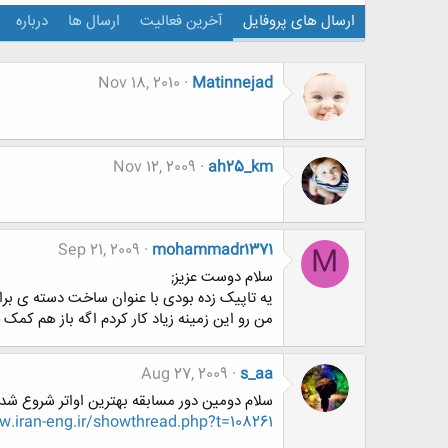
ارسال های پروفایل
آخرین فعالیت
ارسال ها
درباره
Nov 18, 2010
Matinnejad
Nov 12, 2009
ah25_km
Sep 21, 2009
mohammadr1371
M
سلام دوست عزیز;
یه تاپیک زده بودی با عنوان ساخت دسته ی برا
من رو این زمینه زیاد کار کردم اگه باز هم کمک 
Aug 27, 2009
s_aa
سلام دومین دور مسابقه بهترین اواتر شروع ش
iran-eng.ir/showthread.php?t=108261