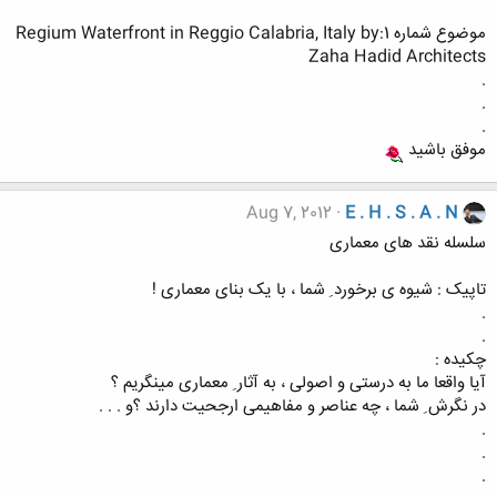
موضوع شماره 1:Regium Waterfront in Reggio Calabria, Italy by
Zaha Hadid Architects
.
.
.
موفق باشید
Aug 7, 2012
E . H . S . A . N
سلسله نقد های معماری
تاپیک : شیوه ی برخورد ِ شما ، با یک بنای معماری !
.
.
چکیده :
آیا واقعا ما به درستی و اصولی ، به آثار ِ معماری مینگریم ؟
در نگرش ِ شما ، چه عناصر و مفاهیمی ارجحیت دارند ؟و . . .
.
.
.