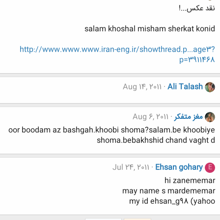
نقد عکس...!
salam khoshal misham sherkat konid
http://www.www.www.iran-eng.ir/showthread.p...age3?
p=3911468
Aug 14, 2011
Ali Talash
مغز متفکر
Aug 6, 2011
oor boodam az bashgah.khoobi shoma?salam.be khoobiye
shoma.bebakhshid chand vaght d
Jul 24, 2011
Ehsan gohary
E
hi zanememar
may name s mardememar
my id ehsan_g98 (yahoo