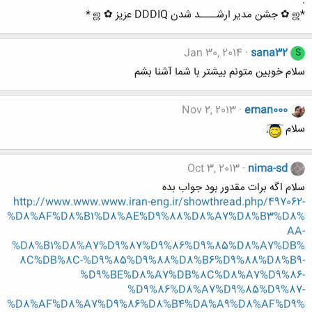
.
*ஜ ✿ جشن مدیر ارشــــد شدن DDDIQ عزیز ✿ ஜ *
Jan 30, 2014
sana32
S
سلام خوبین متونم بیشتر با شما آشنا بشم
Nov 2, 2013
eman000
سلام
Oct 3, 2013
nima-sd
سلام اگه برات مقدور بود جواب بده
http://www.www.www.iran-eng.ir/showthread.php/497062-
%D8%AF%D8%B1%D8%AE%D9%88%D8%A7%D8%B3%D8%
AA-
%D8%B1%D8%A7%D9%87%D9%86%D9%85%D8%A7%DB%
8C%DB%8C-%D9%85%D9%88%D8%B6%D9%88%D8%B9-
%D9%BE%D8%A7%DB%8C%D8%A7%D9%86-
%D9%86%D8%A7%D9%85%D9%87-
%D8%AF%D8%A7%D9%86%D8%B4%DA%A9%D8%AF%D9%