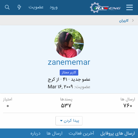
ورود
عضویت
کاربران
zanememar
کاربر ممتاز
عضو جدید
·
41
·
از
کرج
عضویت
Mar 16, 2009
ارسال ها
پسندها
امتیاز
0
537
760
پیدا کردن
ارسال های پروفایل
آخرین فعالیت
ارسال ها
درباره