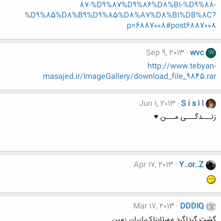
87-%D9%87%D9%86%D8%B1-%D9%88-
%D9%85%D8%B9%D9%85%D8%A7%D8%B1%DB%8C?
p=6887008#post6887008
Sep 9, 2013
wvc
W
http://www.tebyan-
masajed.ir/ImageGallery/download_file_9845.rar
Jun 1, 2013
S i s i l
زنـــدگـــی مـــن ♥
Apr 17, 2013
Y..or..Z
Mar 17, 2013
DDDIQ
گشت گرداگرد مهرتابناک،ایران زمین