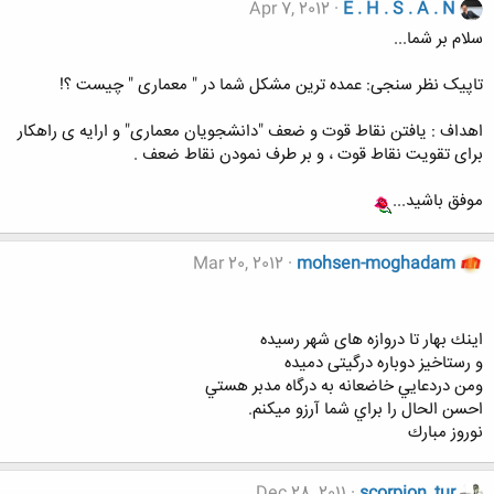
Apr 7, 2012
E . H . S . A . N
سلام بر شما...
تاپیک نظر سنجی: عمده ترین مشکل شما در " معماری " چیست ؟!
اهداف : یافتن نقاط قوت و ضعف "دانشجویان معماری" و ارایه ی راهکار
برای تقویت نقاط قوت ، و بر طرف نمودن نقاط ضعف .
موفق باشید...
Mar 20, 2012
mohsen-moghadam
اينك بهار تا دروازه هاى شهر رسيده
و رستاخيز دوباره درگيتى دميده
ومن دردعايي خاضعانه به درگاه مدبر هستي
احسن الحال را براي شما آرزو ميكنم.
نوروز مبارك
Dec 28, 2011
scorpion_tur