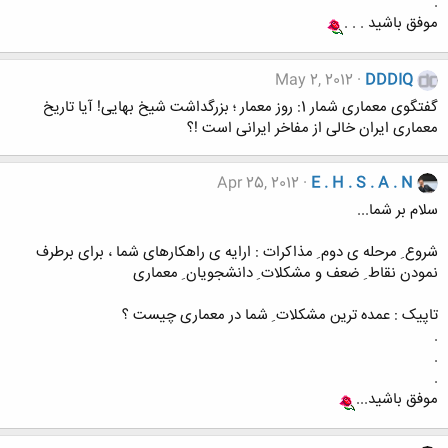
.
موفق باشید . . .
May 2, 2012
DDDIQ
گفتگوی معماری شمار 1: روز معمار ؛ بزرگداشت شیخ بهایی! آیا تاریخ
معماری ایران خالی از مفاخر ایرانی است !؟
Apr 25, 2012
E . H . S . A . N
سلام بر شما...
شروع ِ مرحله ی دوم ِ مذاکرات : ارایه ی راهکارهای شما ، برای برطرف
نمودن نقاط ِ ضعف و مشکلات ِ دانشجویان ِ معماری
تاپیک : عمده ترین مشکلات ِ شما در معماری چیست ؟
.
.
.
موفق باشید...