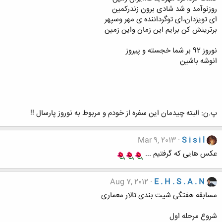
روزنوآمد و شد شادی برون زندرکمین
ای تویزدان،ای توگرداننده ی مهر وسپهر
برترینش کن برایم این زمان واین زمین
نوروز 92 بر شما خجسته و پیروز
انوشه باشین
پ.ن: البته چیدمان این سفره از خودم و مربوط به نوروز پارسال !!
Mar 9, 2013
S i s i l
عکس هایی که گرفتیم ...
Aug 7, 2012
E . H . S . A . N
مسابقه هفتگی شیت بندی تالار معماری
شروع مرحله اول