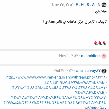
Nov 23, 2012
E . H . S . A . N
فراخوان
تاپیک : کاربران ِ برتر ِ ماهانه ی تالار معماری !
________________________
Nov 11, 2012
mlarchitect
M
Oct 20, 2012
aria_survey87
http://www.www.www.iran-eng.ir/showthread.php/81728-
%D8%B4%DA%A9%D8%A7%D8%B1-
%D9%84%D8%AD%D8%B8%D9%87-%D9%87%D8%A7-
%D8%AF%D8%B1-
%D8%A8%D8%A7%D8%B4%DA%AF%D8%A7%D9%87-
%D9%85%D9%87%D9%86%D8%AF%D8%B3%D8%A7%D9%
86/page587