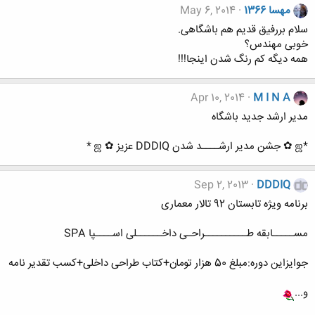
مهسا 1366
May 6, 2014
سلام بررفیق قدیم هم باشگاهی.
خوبی مهندس؟
همه دیگه کم رنگ شدن اینجا!!!
Apr 10, 2014
M I N A
مدیر ارشد جدید باشگاه
*ஜ ✿ جشن مدیر ارشــــد شدن DDDIQ عزیز ✿ ஜ *
Sep 2, 2013
DDDIQ
برنامه ویژه تابستان 92 تالار معماری
مســـــابقه طــــــــــراحـی داخــــــلی اســــپا SPA
جوایزاین دوره:مبلغ 50 هزار تومان+کتاب طراحی داخلی+کسب تقدیر نامه
و...