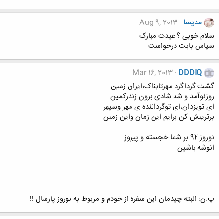
مدیسا
Aug 9, 2013
سلام خوبی ؟ عیدت مبارک
سپاس بابت درخواست
Mar 16, 2013
DDDIQ
گشت گرداگرد مهرتابناک،ایران زمین
روزنوآمد و شد شادی برون زندرکمین
ای تویزدان،ای توگرداننده ی مهر وسپهر
برترینش کن برایم این زمان واین زمین
نوروز 92 بر شما خجسته و پیروز
انوشه باشین
پ.ن: البته چیدمان این سفره از خودم و مربوط به نوروز پارسال !!