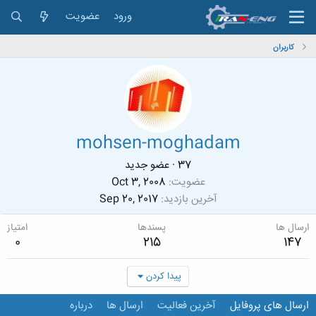
ورود
عضویت
کاربران
mohsen-moghadam
37
·
عضو جدید
عضویت
Oct 3, 2008
آخرین بازدید
Sep 20, 2017
ارسال ها
پسندها
امتیاز
0
215
147
پیدا کردن
ارسال های پروفایل
آخرین فعالیت
ارسال ها
درباره