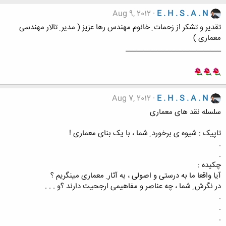
Aug 9, 2012
E . H . S . A . N
تقدیر و تشکر از زحمات ِ خانوم مهندس رها عزیز ( مدیر ِ تالار مهندسی
معماری )
___________________________
Aug 7, 2012
E . H . S . A . N
سلسله نقد های معماری
تاپیک : شیوه ی برخورد ِ شما ، با یک بنای معماری !
.
.
چکیده :
آیا واقعا ما به درستی و اصولی ، به آثار ِ معماری مینگریم ؟
در نگرش ِ شما ، چه عناصر و مفاهیمی ارجحیت دارند ؟و . . .
.
.
.