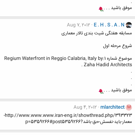
.
موفق باشید . . .
Aug 7, 2012
E . H . S . A . N
مسابقه هفتگی شیت بندی تالار معماری
شروع مرحله اول
موضوع شماره 1:Regium Waterfront in Reggio Calabria, Italy by
Zaha Hadid Architects .
.
.
.
موفق باشید . . .
Aug 4, 2012
mlarchitect
M
http://www.www.www.iran-eng.ir/showthread.php/393323-
معمار-باید-نفسش-حق-باشد?p=5359266#post5359266