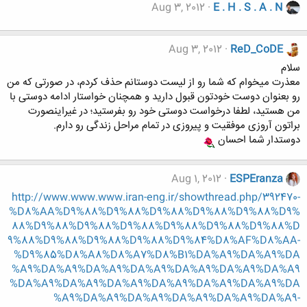
Aug 3, 2012
E . H . S . A . N
Aug 3, 2012
ReD_CoDE
سلام
معذرت میخوام که شما رو از لیست دوستانم حذف کردم، در صورتی که من
رو بعنوان دوست خودتون قبول دارید و همچنان خواستار ادامه دوستی با
من هستید، لطفا درخواست دوستی خود رو بفرستید؛ در غیراینصورت
براتون آروزی موفقیت و پیروزی در تمام مراحل زندگی رو دارم.
دوستدار شما احسان
Aug 1, 2012
ESPEranza
http://www.www.www.iran-eng.ir/showthread.php/392470-
%D8%AA%D9%88%D9%88%D9%88%D9%88%D9%88%D9%
88%D9%88%D9%88%D9%88%D9%88%D9%88%D9%88%D
9%88%D9%88%D9%88%D9%88%D9%84%D8%AF%D8%AA-
%D9%85%D8%A8%D8%A7%D8%B1%DA%A9%DA%A9%DA
%A9%DA%A9%DA%A9%DA%A9%DA%A9%DA%A9%DA%A9
%DA%A9%DA%A9%DA%A9%DA%A9%DA%A9%DA%A9%DA
%A9%DA%A9%DA%A9%DA%A9%DA%A9%DA%A9-