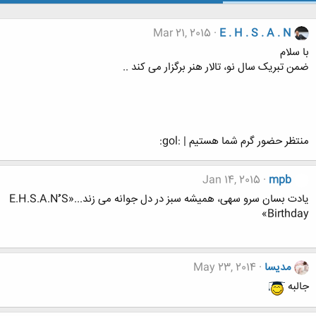
Mar 21, 2015
E . H . S . A . N
با سلام
ضمن تبریک سال نو، تالار هنر برگزار می کند ..
منتظر حضور گرم شما هستیم | :gol:
Jan 14, 2015
mpb
یادت بسان سرو سهی، همیشه سبز در دل جوانه می زند...«E.H.S.A.Nُُُ S
Birthday»
مدیسا
May 23, 2014
جالبه