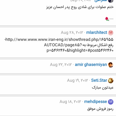
همراهی
Sep 20, 2012
ختم صلوات برای شادی روح پدر احسان عزیز
....
Aug 28, 2012
mlarchitect
M
http://www.www.www.iran-eng.ir/showthread.php/165955-
رفع-اشکال-مربوط-به-AUTOCAD/page85?
p=5462460&highlight=#post5462460
Aug 22, 2012
amir ghasemiyan
Aug 19, 2012
Seti.Star
عیدتون مبارک
Aug 18, 2012
mehdipesse
M
رموز فروش موفق